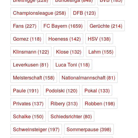
Championsleague
(258)
DFB
(123)
Fans
(227)
FC Bayern
(1659)
Gerüchte
(214)
Gomez
(118)
Hoeness
(142)
HSV
(138)
Klinsmann
(122)
Klose
(132)
Lahm
(155)
Leverkusen
(81)
Luca Toni
(118)
Meisterschaft
(158)
Nationalmannschaft
(81)
Paule
(191)
Podolski
(120)
Pokal
(133)
Privates
(137)
Ribery
(313)
Robben
(198)
Schalke
(150)
Schiedsrichter
(80)
Schweinsteiger
(197)
Sommerpause
(398)