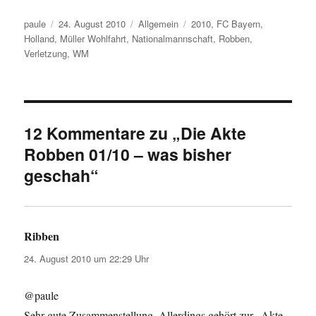
Autor
Veröffentlicht
Kategorien
Schlagwörter
paule
24. August 2010
Allgemein
2010
,
FC Bayern
,
am
Holland
,
Müller Wohlfahrt
,
Nationalmannschaft
,
Robben
,
Verletzung
,
WM
12 Kommentare zu „Die Akte
Robben 01/10 – was bisher
geschah“
Ribben
sagt:
24. August 2010 um 22:29 Uhr
@paule
Sehr gute Zusammenstellung. Allerdings gehört zur „Akte