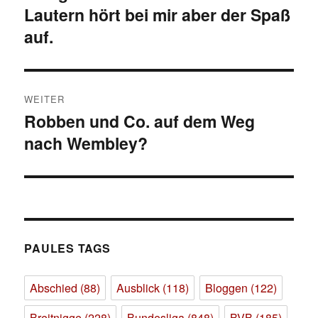
Lautern hört bei mir aber der Spaß
auf.
WEITER
Robben und Co. auf dem Weg
Nächster
nach Wembley?
Beitrag:
PAULES TAGS
Abschied
(88)
Ausblick
(118)
Bloggen
(122)
Breitnigge
(228)
Bundesliga
(848)
BVB
(185)