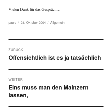
Vielen Dank für das Gespräch…
Autor
Veröffentlicht
Kategorien
paule
21. Oktober 2004
Allgemein
am
Beitragsnavigation
ZURÜCK
Offensichtlich ist es ja tatsächlich
Vorheriger
Beitrag:
WEITER
Eins muss man den Mainzern
Nächster
lassen,
Beitrag: