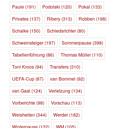
Paule
(191)
Podolski
(120)
Pokal
(133)
Privates
(137)
Ribery
(313)
Robben
(198)
Schalke
(150)
Schiedsrichter
(80)
Schweinsteiger
(197)
Sommerpause
(398)
Tabellenführung
(86)
Thomas Müller
(110)
Toni Kroos
(94)
Transfers
(310)
UEFA-Cup
(87)
van Bommel
(92)
van Gaal
(124)
Verletzung
(134)
Vorberichte
(98)
Vorschau
(113)
Weisheiten
(344)
Werder
(182)
Winterpause
(132)
WM
(105)