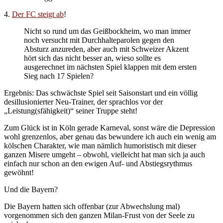
4.
Der FC steigt ab
!
Nicht so rund um das Geißbockheim, wo man immer
noch versucht mit Durchhalteparolen gegen den
Absturz anzureden, aber auch mit Schweizer Akzent
hört sich das nicht besser an, wieso sollte es
ausgerechnet im nächsten Spiel klappen mit dem ersten
Sieg nach 17 Spielen?
Ergebnis: Das schwächste Spiel seit Saisonstart und ein völlig
desillusionierter Neu-Trainer, der sprachlos vor der
„Leistung(sfähigkeit)“ seiner Truppe steht!
Zum Glück ist in Köln gerade Karneval, sonst wäre die Depression
wohl grenzenlos, aber genau das bewundere ich auch ein wenig am
kölschen Charakter, wie man nämlich humoristisch mit dieser
ganzen Misere umgeht – obwohl, vielleicht hat man sich ja auch
einfach nur schon an den ewigen Auf- und Abstiegsrythmus
gewöhnt!
Und die Bayern?
Die Bayern hatten sich offenbar (zur Abwechslung mal)
vorgenommen sich den ganzen Milan-Frust von der Seele zu