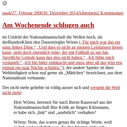
😉
Autor
Veröffentlicht
Kategorien
z
paule
27. Februar 2006
30. Dezember 2014
Allgemein
2 Kommentare
am
W
si
Am Wochenende schlugen auch
n
ei
im Umfeld der Nationalmannschaft die Wellen hoch, als
K
derBundesKlinsi den Dauernörgler Wörns (
„Für mich war das ein
K
ganz linkes Ding.“ „Und dass es nicht an meinen Leistungen liegen
K
kann, sieht doch eigentlich jeder, der mit Fußball zu tun hat.
Sportliche Gründe kann das also nicht haben.“ „Ich fühle mich
veräppelt.“ „Ich bin bitter enttäuscht und muss über all das jetzt erst
einmal ein paar Nächte schlafen.“
), der
andere
Spieler ob ihrer
Wehleidigkeit schon mal gerne als „Mädchen“ bezeichnet, aus dem
Nationalteam verbannte.
Der nicht mehr geliebte ist völlig ausser sich und
versteht die Welt
nicht mehr
:
Herr Wörns, bereuen Sie nach Ihrem Rauswurf aus der
Nationalmannschaft Ihre Kritik an Jürgen Klinsmann,
er habe sich „link“ und „unehrlich“ verhalten?
Wörns: Nein, das waren genau die richtige Worte, weil