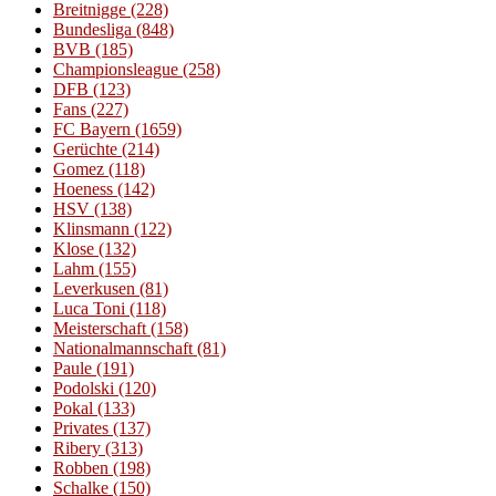
Breitnigge
(228)
Bundesliga
(848)
BVB
(185)
Championsleague
(258)
DFB
(123)
Fans
(227)
FC Bayern
(1659)
Gerüchte
(214)
Gomez
(118)
Hoeness
(142)
HSV
(138)
Klinsmann
(122)
Klose
(132)
Lahm
(155)
Leverkusen
(81)
Luca Toni
(118)
Meisterschaft
(158)
Nationalmannschaft
(81)
Paule
(191)
Podolski
(120)
Pokal
(133)
Privates
(137)
Ribery
(313)
Robben
(198)
Schalke
(150)