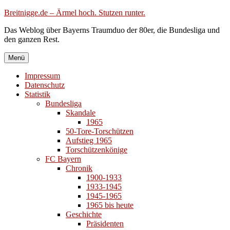
Zum
Breitnigge.de – Ärmel hoch. Stutzen runter.
Inhalt
Das Weblog über Bayerns Traumduo der 80er, die Bundesliga und
springen
den ganzen Rest.
Menü
Impressum
Datenschutz
Statistik
Bundesliga
Skandale
1965
50-Tore-Torschützen
Aufstieg 1965
Torschützenkönige
FC Bayern
Chronik
1900-1933
1933-1945
1945-1965
1965 bis heute
Geschichte
Präsidenten