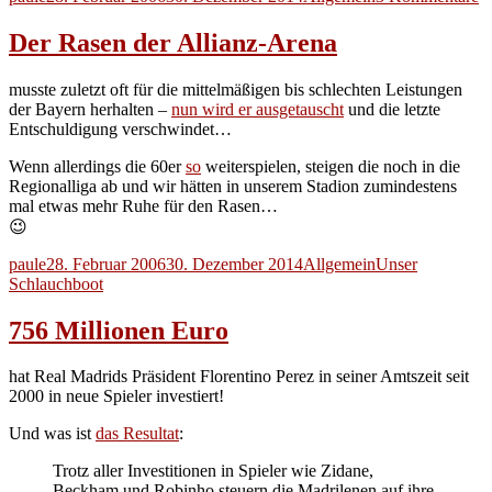
am
D
L
Der Rasen der Allianz-Arena
d
musste zuletzt oft für die mittelmäßigen bis schlechten Leistungen
der Bayern herhalten –
nun wird er ausgetauscht
und die letzte
Entschuldigung verschwindet…
Wenn allerdings die 60er
so
weiterspielen, steigen die noch in die
Regionalliga ab und wir hätten in unserem Stadion zumindestens
mal etwas mehr Ruhe für den Rasen…
😉
Autor
Veröffentlicht
Kategorien
Schlagwörter
paule
28. Februar 2006
30. Dezember 2014
Allgemein
Unser
am
Schlauchboot
756 Millionen Euro
hat Real Madrids Präsident Florentino Perez in seiner Amtszeit seit
2000 in neue Spieler investiert!
Und was ist
das Resultat
:
Trotz aller Investitionen in Spieler wie Zidane,
Beckham und Robinho steuern die Madrilenen auf ihre