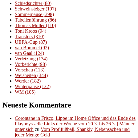
Schiedsrichter
(80)
Schweinsteiger
(197)
Sommerpause
(398)
Tabellenführung
(86)
Thomas Müller
(110)
Toni Kroos
(94)
Transfers
(310)
UEFA-Cup
(87)
van Bommel
(92)
van Gaal
(124)
Verletzung
(134)
Vorberichte
(98)
Vorschau
(113)
Weisheiten
(344)
Werder
(182)
Winterpause
(132)
WM
(105)
Neueste Kommentare
Corontäne in Frisco, Lippe im Home Office und das Ende des
Playboys - die Links der Woche vom 20.3. bis 26.3. | Männer
unter sich
zu
Vom Profifußball, Shankly, Nebensachen und
jeder Menge Geld