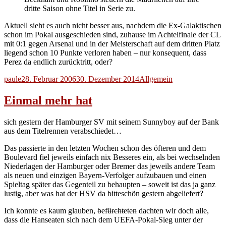
dritte Saison ohne Titel in Serie zu.
Aktuell sieht es auch nicht besser aus, nachdem die Ex-Galaktischen
schon im Pokal ausgeschieden sind, zuhause im Achtelfinale der CL
mit 0:1 gegen Arsenal und in der Meisterschaft auf dem dritten Platz
liegend schon 10 Punkte verloren haben – nur konsequent, dass
Perez da endlich zurücktritt, oder?
Autor
Veröffentlicht
Kategorien
paule
28. Februar 2006
30. Dezember 2014
Allgemein
am
Einmal mehr hat
sich gestern der Hamburger SV mit seinem Sunnyboy auf der Bank
aus dem Titelrennen verabschiedet…
Das passierte in den letzten Wochen schon des öfteren und dem
Boulevard fiel jeweils einfach nix Besseres ein, als bei wechselnden
Niederlagen der Hamburger oder Bremer das jeweils andere Team
als neuen und einzigen Bayern-Verfolger aufzubauen und einen
Spieltag später das Gegenteil zu behaupten – soweit ist das ja ganz
lustig, aber was hat der HSV da bitteschön gestern abgeliefert?
Ich konnte es kaum glauben,
befürchteten
dachten wir doch alle,
dass die Hanseaten sich nach dem UEFA-Pokal-Sieg unter der