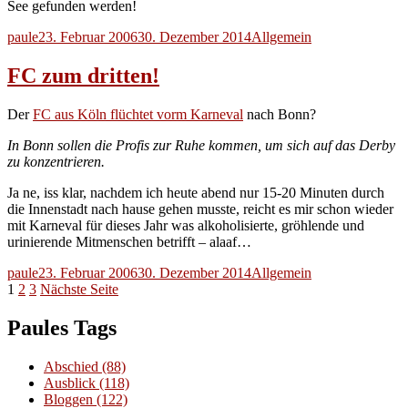
See gefunden werden!
Autor
Veröffentlicht
Kategorien
paule
23. Februar 2006
30. Dezember 2014
Allgemein
am
FC zum dritten!
Der
FC aus Köln flüchtet vorm Karneval
nach Bonn?
In Bonn sollen die Profis zur Ruhe kommen, um sich auf das Derby
zu konzentrieren.
Ja ne, iss klar, nachdem ich heute abend nur 15-20 Minuten durch
die Innenstadt nach hause gehen musste, reicht es mir schon wieder
mit Karneval für dieses Jahr was alkoholisierte, gröhlende und
urinierende Mitmenschen betrifft – alaaf…
Autor
Veröffentlicht
Kategorien
paule
23. Februar 2006
30. Dezember 2014
Allgemein
Seitennummerierung
Seite
Seite
Seite
am
1
2
3
Nächste Seite
der
Paules Tags
Beiträge
Abschied
(88)
Ausblick
(118)
Bloggen
(122)