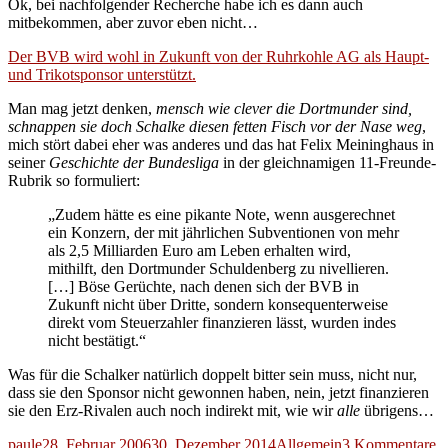
Ok, bei nachfolgender Recherche habe ich es dann auch
mitbekommen, aber zuvor eben nicht…
Der BVB wird wohl in Zukunft von der Ruhrkohle AG als Haupt-
und Trikotsponsor unterstützt.
Man mag jetzt denken,
mensch wie clever die Dortmunder sind,
schnappen sie doch Schalke diesen fetten Fisch vor der Nase weg
,
mich stört dabei eher was anderes und das hat Felix Meininghaus in
seiner
Geschichte der Bundesliga
in der gleichnamigen 11-Freunde-
Rubrik so formuliert:
„Zudem hätte es eine pikante Note, wenn ausgerechnet
ein Konzern, der mit jährlichen Subventionen von mehr
als 2,5 Milliarden Euro am Leben erhalten wird,
mithilft, den Dortmunder Schuldenberg zu nivellieren.
[…] Böse Gerüchte, nach denen sich der BVB in
Zukunft nicht über Dritte, sondern konsequenterweise
direkt vom Steuerzahler finanzieren lässt, wurden indes
nicht bestätigt.“
Was für die Schalker natürlich doppelt bitter sein muss, nicht nur,
dass sie den Sponsor nicht gewonnen haben, nein, jetzt finanzieren
sie den Erz-Rivalen auch noch indirekt mit, wie wir
alle
übrigens…
Autor
Veröffentlicht
Kategorien
z
paule
28. Februar 2006
30. Dezember 2014
Allgemein
3 Kommentare