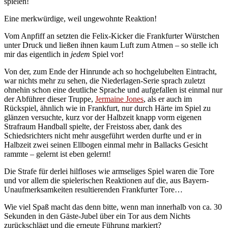
spielen!
Eine merkwürdige, weil ungewohnte Reaktion!
Vom Anpfiff an setzten die Felix-Kicker die Frankfurter Würstchen
unter Druck und ließen ihnen kaum Luft zum Atmen – so stelle ich
mir das eigentlich in
jedem
Spiel vor!
Von der, zum Ende der Hinrunde ach so hochgelubelten Eintracht,
war nichts mehr zu sehen, die Niederlagen-Serie sprach zuletzt
ohnehin schon eine deutliche Sprache und aufgefallen ist einmal nur
der Abführer dieser Truppe,
Jermaine Jones
, als er auch im
Rückspiel, ähnlich wie in Frankfurt, nur durch Härte im Spiel zu
glänzen versuchte, kurz vor der Halbzeit knapp vorm eigenen
Strafraum Handball spielte, der Freistoss aber, dank des
Schiedsrichters nicht mehr ausgeführt werden durfte und er in
Halbzeit zwei seinen Ellbogen einmal mehr in Ballacks Gesicht
rammte – gelernt ist eben gelernt!
Die Strafe für derlei hilfloses wie armseliges Spiel waren die Tore
und vor allem die spielerischen Reaktionen auf die, aus Bayern-
Unaufmerksamkeiten resultierenden Frankfurter Tore…
Wie viel Spaß macht das denn bitte, wenn man innerhalb von ca. 30
Sekunden in den Gäste-Jubel über ein Tor aus dem Nichts
zurückschlägt und die erneute Führung markiert?