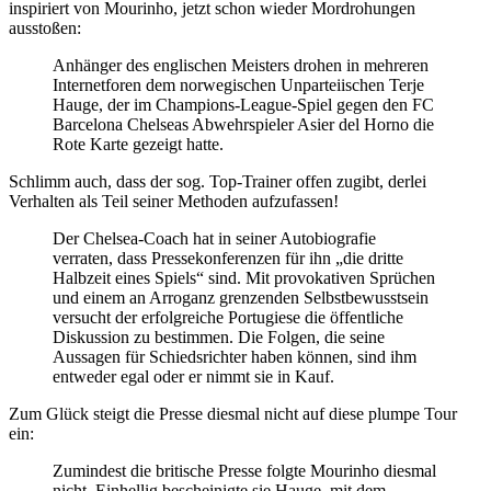
inspiriert von Mourinho, jetzt schon wieder Mordrohungen
ausstoßen:
Anhänger des englischen Meisters drohen in mehreren
Internetforen dem norwegischen Unparteiischen Terje
Hauge, der im Champions-League-Spiel gegen den FC
Barcelona Chelseas Abwehrspieler Asier del Horno die
Rote Karte gezeigt hatte.
Schlimm auch, dass der sog. Top-Trainer offen zugibt, derlei
Verhalten als Teil seiner Methoden aufzufassen!
Der Chelsea-Coach hat in seiner Autobiografie
verraten, dass Pressekonferenzen für ihn „die dritte
Halbzeit eines Spiels“ sind. Mit provokativen Sprüchen
und einem an Arroganz grenzenden Selbstbewusstsein
versucht der erfolgreiche Portugiese die öffentliche
Diskussion zu bestimmen. Die Folgen, die seine
Aussagen für Schiedsrichter haben können, sind ihm
entweder egal oder er nimmt sie in Kauf.
Zum Glück steigt die Presse diesmal nicht auf diese plumpe Tour
ein:
Zumindest die britische Presse folgte Mourinho diesmal
nicht. Einhellig bescheinigte sie Hauge, mit dem