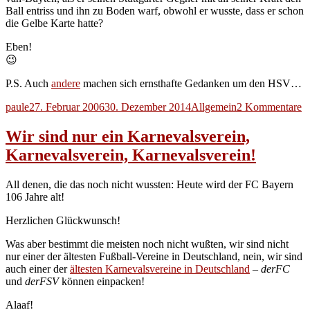
Ball entriss und ihn zu Boden warf, obwohl er wusste, dass er schon
die Gelbe Karte hatte?
Eben!
😉
P.S. Auch
andere
machen sich ernsthafte Gedanken um den HSV…
Autor
Veröffentlicht
Kategorien
z
paule
27. Februar 2006
30. Dezember 2014
Allgemein
2 Kommentare
am
E
m
Wir sind nur ein Karnevalsverein,
ha
Karnevalsverein, Karnevalsverein!
All denen, die das noch nicht wussten: Heute wird der FC Bayern
106 Jahre alt!
Herzlichen Glückwunsch!
Was aber bestimmt die meisten noch nicht wußten, wir sind nicht
nur einer der ältesten Fußball-Vereine in Deutschland, nein, wir sind
auch einer der
ältesten Karnevalsvereine in Deutschland
–
derFC
und
derFSV
können einpacken!
Alaaf!