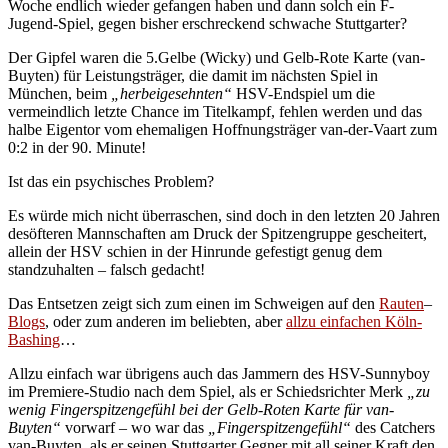
Woche endlich wieder gefangen haben und dann solch ein F-
Jugend-Spiel, gegen bisher erschreckend schwache Stuttgarter?
Der Gipfel waren die 5.Gelbe (Wicky) und Gelb-Rote Karte (van-
Buyten) für Leistungsträger, die damit im nächsten Spiel in
München, beim
„herbeigesehnten“
HSV-Endspiel um die
vermeindlich letzte Chance im Titelkampf, fehlen werden und das
halbe Eigentor vom ehemaligen Hoffnungsträger van-der-Vaart zum
0:2 in der 90. Minute!
Ist das ein psychisches Problem?
Es würde mich nicht überraschen, sind doch in den letzten 20 Jahren
desöfteren Mannschaften am Druck der Spitzengruppe gescheitert,
allein der HSV schien in der Hinrunde gefestigt genug dem
standzuhalten – falsch gedacht!
Das Entsetzen zeigt sich zum einen im Schweigen auf den
Rauten
–
Blogs
, oder zum anderen im beliebten, aber
allzu einfachen Köln-
Bashing
…
Allzu einfach war übrigens auch das Jammern des HSV-Sunnyboy
im Premiere-Studio nach dem Spiel, als er Schiedsrichter Merk
„zu
wenig Fingerspitzengefühl bei der Gelb-Roten Karte für van-
Buyten“
vorwarf – wo war das
„Fingerspitzengefühl“
des Catchers
van-Buyten, als er seinen Stuttgarter Gegner mit all seiner Kraft den