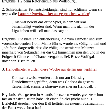
Ergebnis: 1:2 beim Retortenclub aus Wolfsburg…
2. Schiedsrichter-Fehlentscheidungen sind nur schlimm, wenn sie
gegen
die
Lauterer Provinzkicker ausgesprochen werden
!
„Das war bereits das dritte Spiel, in dem wir klar
benachteiligt worden sind. Wenn man uns nicht in der
Liga haben will, soll man das sagen“
Ergebnis: Die klare Fehlentscheidung, die zum Elfmeter und zum
vorentscheidenden 1:0 in Mainz führte, wurde als völlig normal und
„pfeifbar“ dargestellt, dass die völlig konsternierten Mainzer
innerhalb von Sekunden gar das 0:2 hinnehmen mussten und in der
Folgezeit Chance auf Chance vergaben, ließ Betze-Wolf galant
unter den Tisch fallen…
3.
Handelfmeter wurden diese Woche nur gegen
uns
gepfiffen
!
Komischerweise wurden auch nur am Dienstag
Handelfmeter gepfiffen, denn was Chelsea da gestern
gespielt hat, erinnerte phasenweise eher an Handball…
Ergebnis: Was gestern in Atlantis übersehen wurde, grenzte schon
fast an Absicht, selten habe ich einen Spieler (nicht nur aus
Bielefeld) gesehen, der den Ball heftiger im eigenen Strafraum mit
der Faust weggeboxt hat!