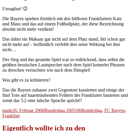
Unsagbar! 😉
Die Bayern spielten förmlich mit den hilflosen Frankfurtern Katz
und Maus und das auf einem Fußballplatz, der diese Bezeichnung
absolut nicht mehr verdient!
Das dabei ein Makaay gar nicht auf dem Platz stand, fiel schon gar
nicht mehr auf – hoffentlich verfehlt dies seine Wirkung bei ihm
nicht…
Der Sieg und das gesamte Spiel war so erdrückend, dass selbst die
größten hessischen Lautsprecher nach dem Spiel keinerlei Phrasen
zu dreschen versuchten wie nach dem Hinspiel!
Was gibt es zu kritisieren?
Das die Bayern zuhause zwei Gegentore kassierten und einige der
fünf Tore auf haarsträubenden Fehlern der Frankfurter basierten und
somit das 5:2 eine falsche Sprache spricht!!
Autor
Veröffentlicht
Kategorien
Schlagwörter
paule
26. Februar 2006
Bundesliga 2005/06
Bundesliga
,
FC Bayern
,
am
Frankfurt
Eigentlich wollte ich zu den