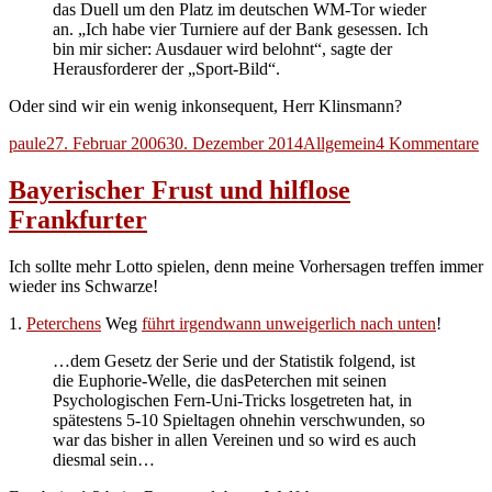
das Duell um den Platz im deutschen WM-Tor wieder
an. „Ich habe vier Turniere auf der Bank gesessen. Ich
bin mir sicher: Ausdauer wird belohnt“, sagte der
Herausforderer der „Sport-Bild“.
Oder sind wir ein wenig inkonsequent, Herr Klinsmann?
Autor
Veröffentlicht
Kategorien
z
paule
27. Februar 2006
30. Dezember 2014
Allgemein
4 Kommentare
am
A
W
Bayerischer Frust und hilflose
s
Frankfurter
a
Ich sollte mehr Lotto spielen, denn meine Vorhersagen treffen immer
wieder ins Schwarze!
1.
Peterchens
Weg
führt irgendwann unweigerlich nach unten
!
…dem Gesetz der Serie und der Statistik folgend, ist
die Euphorie-Welle, die dasPeterchen mit seinen
Psychologischen Fern-Uni-Tricks losgetreten hat, in
spätestens 5-10 Spieltagen ohnehin verschwunden, so
war das bisher in allen Vereinen und so wird es auch
diesmal sein…