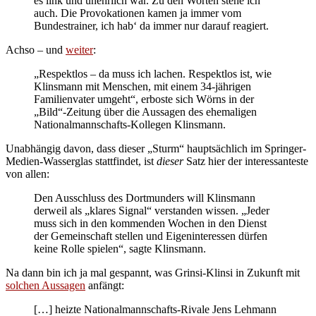
es link und unehrlich war. Zu den Worten stehe ich
auch. Die Provokationen kamen ja immer vom
Bundestrainer, ich hab‘ da immer nur darauf reagiert.
Achso – und
weiter
:
„Respektlos – da muss ich lachen. Respektlos ist, wie
Klinsmann mit Menschen, mit einem 34-jährigen
Familienvater umgeht“, erboste sich Wörns in der
„Bild“-Zeitung über die Aussagen des ehemaligen
Nationalmannschafts-Kollegen Klinsmann.
Unabhängig davon, dass dieser „Sturm“ hauptsächlich im Springer-
Medien-Wasserglas stattfindet, ist
dieser
Satz hier der interessanteste
von allen:
Den Ausschluss des Dortmunders will Klinsmann
derweil als „klares Signal“ verstanden wissen. „Jeder
muss sich in den kommenden Wochen in den Dienst
der Gemeinschaft stellen und Eigeninteressen dürfen
keine Rolle spielen“, sagte Klinsmann.
Na dann bin ich ja mal gespannt, was Grinsi-Klinsi in Zukunft mit
solchen Aussagen
anfängt:
[…] heizte Nationalmannschafts-Rivale Jens Lehmann