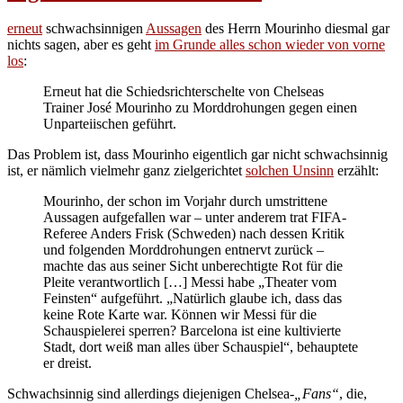
erneut
schwachsinnigen
Aussagen
des Herrn Mourinho diesmal gar
nichts sagen, aber es geht
im Grunde alles schon wieder von vorne
los
:
Erneut hat die Schiedsrichterschelte von Chelseas
Trainer José Mourinho zu Morddrohungen gegen einen
Unparteiischen geführt.
Das Problem ist, dass Mourinho eigentlich gar nicht schwachsinnig
ist, er nämlich vielmehr ganz zielgerichtet
solchen Unsinn
erzählt:
Mourinho, der schon im Vorjahr durch umstrittene
Aussagen aufgefallen war – unter anderem trat FIFA-
Referee Anders Frisk (Schweden) nach dessen Kritik
und folgenden Morddrohungen entnervt zurück –
machte das aus seiner Sicht unberechtigte Rot für die
Pleite verantwortlich […] Messi habe „Theater vom
Feinsten“ aufgeführt. „Natürlich glaube ich, dass das
keine Rote Karte war. Können wir Messi für die
Schauspielerei sperren? Barcelona ist eine kultivierte
Stadt, dort weiß man alles über Schauspiel“, behauptete
er dreist.
Schwachsinnig sind allerdings diejenigen Chelsea-
„Fans“
, die,