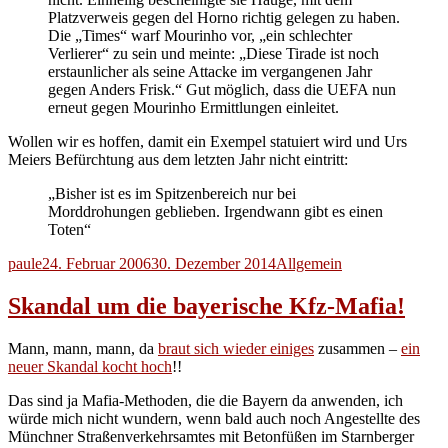
Platzverweis gegen del Horno richtig gelegen zu haben.
Die „Times“ warf Mourinho vor, „ein schlechter
Verlierer“ zu sein und meinte: „Diese Tirade ist noch
erstaunlicher als seine Attacke im vergangenen Jahr
gegen Anders Frisk.“ Gut möglich, dass die UEFA nun
erneut gegen Mourinho Ermittlungen einleitet.
Wollen wir es hoffen, damit ein Exempel statuiert wird und Urs
Meiers Befürchtung aus dem letzten Jahr nicht eintritt:
„Bisher ist es im Spitzenbereich nur bei
Morddrohungen geblieben. Irgendwann gibt es einen
Toten“
Autor
Veröffentlicht
Kategorien
paule
24. Februar 2006
30. Dezember 2014
Allgemein
am
Skandal um die bayerische Kfz-Mafia!
Mann, mann, mann, da
braut sich wieder einiges
zusammen –
ein
neuer Skandal kocht hoch
!!
Das sind ja Mafia-Methoden, die die Bayern da anwenden, ich
würde mich nicht wundern, wenn bald auch noch Angestellte des
Münchner Straßenverkehrsamtes mit Betonfüßen im Starnberger