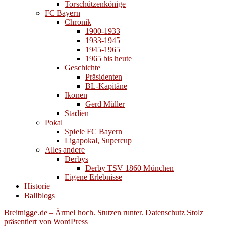
Torschützenkönige
FC Bayern
Chronik
1900-1933
1933-1945
1945-1965
1965 bis heute
Geschichte
Präsidenten
BL-Kapitäne
Ikonen
Gerd Müller
Stadien
Pokal
Spiele FC Bayern
Ligapokal, Supercup
Alles andere
Derbys
Derby TSV 1860 München
Eigene Erlebnisse
Historie
Ballblogs
Breitnigge.de – Ärmel hoch. Stutzen runter.
Datenschutz
Stolz
präsentiert von WordPress