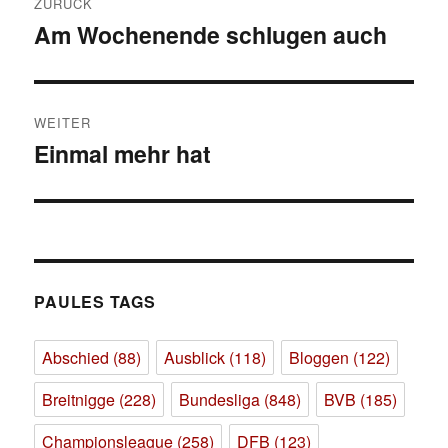
ZURÜCK
Am Wochenende schlugen auch
Vorheriger
Beitrag:
WEITER
Einmal mehr hat
Nächster
Beitrag:
PAULES TAGS
Abschied
(88)
Ausblick
(118)
Bloggen
(122)
Breitnigge
(228)
Bundesliga
(848)
BVB
(185)
Championsleague
(258)
DFB
(123)