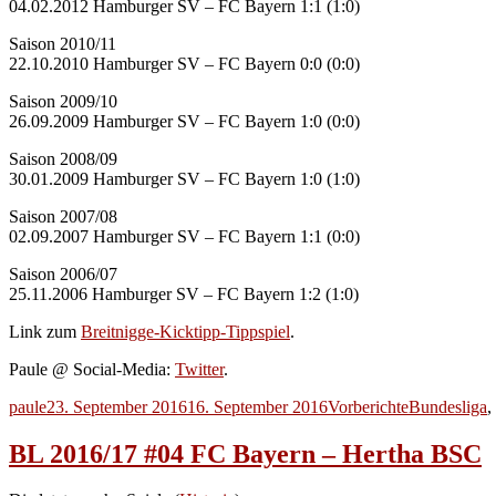
04.02.2012 Hamburger SV – FC Bayern 1:1 (1:0)
Saison 2010/11
22.10.2010 Hamburger SV – FC Bayern 0:0 (0:0)
Saison 2009/10
26.09.2009 Hamburger SV – FC Bayern 1:0 (0:0)
Saison 2008/09
30.01.2009 Hamburger SV – FC Bayern 1:0 (1:0)
Saison 2007/08
02.09.2007 Hamburger SV – FC Bayern 1:1 (0:0)
Saison 2006/07
25.11.2006 Hamburger SV – FC Bayern 1:2 (1:0)
Link zum
Breitnigge-Kicktipp-Tippspiel
.
Paule @ Social-Media:
Twitter
.
Autor
Veröffentlicht
Kategorien
Schlagwörte
paule
23. September 2016
16. September 2016
Vorberichte
Bundesliga
,
am
BL 2016/17 #04 FC Bayern – Hertha BSC