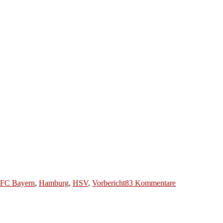
r
zu
FC Bayern
,
Hamburg
,
HSV
,
Vorbericht
83 Kommentare
BL
2016/17
#05
Hamburger