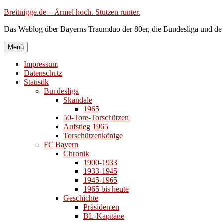
Zum
Breitnigge.de – Ärmel hoch. Stutzen runter.
Inhalt
Das Weblog über Bayerns Traumduo der 80er, die Bundesliga und de
springen
Menü
Impressum
Datenschutz
Statistik
Bundesliga
Skandale
1965
50-Tore-Torschützen
Aufstieg 1965
Torschützenkönige
FC Bayern
Chronik
1900-1933
1933-1945
1945-1965
1965 bis heute
Geschichte
Präsidenten
BL-Kapitäne