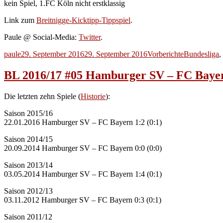
kein Spiel, 1.FC Köln nicht erstklassig
Link zum
Breitnigge-Kicktipp-Tippspiel
.
Paule @ Social-Media:
Twitter
.
Autor
Veröffentlicht
Kategorien
Schlagwörte
paule
29. September 2016
29. September 2016
Vorberichte
Bundesliga
,
am
BL 2016/17 #05 Hamburger SV – FC Baye
Die letzten zehn Spiele (
Historie
):
Saison 2015/16
22.01.2016 Hamburger SV – FC Bayern 1:2 (0:1)
Saison 2014/15
20.09.2014 Hamburger SV – FC Bayern 0:0 (0:0)
Saison 2013/14
03.05.2014 Hamburger SV – FC Bayern 1:4 (0:1)
Saison 2012/13
03.11.2012 Hamburger SV – FC Bayern 0:3 (0:1)
Saison 2011/12