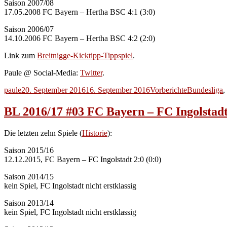
Saison 2007/08
17.05.2008 FC Bayern – Hertha BSC 4:1 (3:0)
Saison 2006/07
14.10.2006 FC Bayern – Hertha BSC 4:2 (2:0)
Link zum
Breitnigge-Kicktipp-Tippspiel
.
Paule @ Social-Media:
Twitter
.
Autor
Veröffentlicht
Kategorien
Schlagwörte
paule
20. September 2016
16. September 2016
Vorberichte
Bundesliga
,
am
BL 2016/17 #03 FC Bayern – FC Ingolstad
Die letzten zehn Spiele (
Historie
):
Saison 2015/16
12.12.2015, FC Bayern – FC Ingolstadt 2:0 (0:0)
Saison 2014/15
kein Spiel, FC Ingolstadt nicht erstklassig
Saison 2013/14
kein Spiel, FC Ingolstadt nicht erstklassig