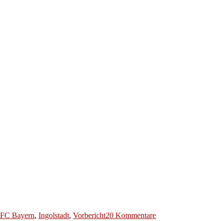
r
zu
FC Bayern
,
Ingolstadt
,
Vorbericht
20 Kommentare