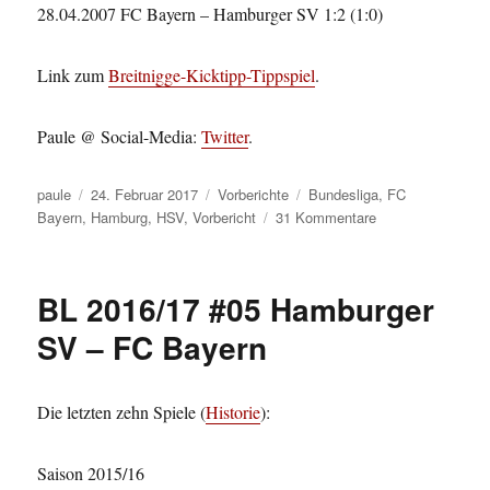
28.04.2007 FC Bayern – Hamburger SV 1:2 (1:0)
Link zum
Breitnigge-Kicktipp-Tippspiel
.
Paule @ Social-Media:
Twitter
.
Autor
Veröffentlicht
Kategorien
Schlagwörter
paule
24. Februar 2017
Vorberichte
Bundesliga
,
FC
am
zu
Bayern
,
Hamburg
,
HSV
,
Vorbericht
31 Kommentare
BL
2016/17
#22
BL 2016/17 #05 Hamburger
FC
Bayern
SV – FC Bayern
–
Hamburger
SV
Die letzten zehn Spiele (
Historie
):
Saison 2015/16