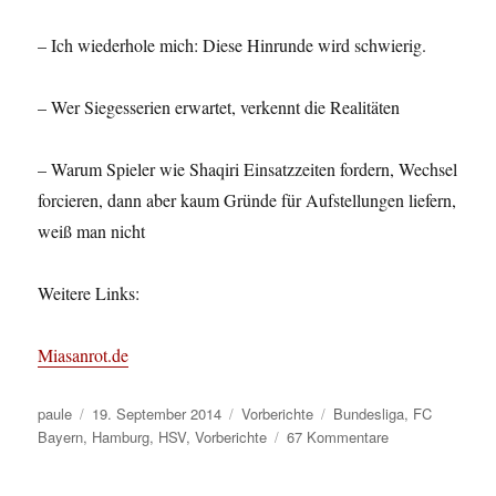
– Ich wiederhole mich: Diese Hinrunde wird schwierig.
– Wer Siegesserien erwartet, verkennt die Realitäten
– Warum Spieler wie Shaqiri Einsatzzeiten fordern, Wechsel
forcieren, dann aber kaum Gründe für Aufstellungen liefern,
weiß man nicht
Weitere Links:
Miasanrot.de
Autor
Veröffentlicht
Kategorien
Schlagwörter
paule
19. September 2014
Vorberichte
Bundesliga
,
FC
am
zu
Bayern
,
Hamburg
,
HSV
,
Vorberichte
67 Kommentare
BL
2014/15