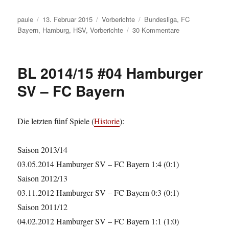
Autor
Veröffentlicht
Kategorien
Schlagwörter
paule
13. Februar 2015
Vorberichte
Bundesliga
,
FC
am
zu
Bayern
,
Hamburg
,
HSV
,
Vorberichte
30 Kommentare
BL
2014/15
#21
BL 2014/15 #04 Hamburger
FC
Bayern
SV – FC Bayern
–
Hamburger
SV
Die letzten fünf Spiele (
Historie
):
Saison 2013/14
03.05.2014 Hamburger SV – FC Bayern 1:4 (0:1)
Saison 2012/13
03.11.2012 Hamburger SV – FC Bayern 0:3 (0:1)
Saison 2011/12
04.02.2012 Hamburger SV – FC Bayern 1:1 (1:0)