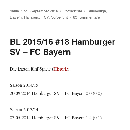
Autor
Veröffentlicht
Kategorien
Schlagwörter
paule
23. September 2016
Vorberichte
Bundesliga
,
FC
am
zu
Bayern
,
Hamburg
,
HSV
,
Vorbericht
83 Kommentare
BL
2016/17
#05
BL 2015/16 #18 Hamburger
Hamburger
SV
SV – FC Bayern
–
FC
Bayern
Die letzten fünf Spiele (
Historie
):
Saison 2014/15
20.09.2014 Hamburger SV – FC Bayern 0:0 (0:0)
Saison 2013/14
03.05.2014 Hamburger SV – FC Bayern 1:4 (0:1)