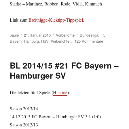
Starke – Martinez, Robben, Rode, Vidal, Kimmich
Link zum
Breitnigge-Kicktipp-Tippspiel
.
Autor
Veröffentlicht
Kategorien
Schlagwörter
paule
21. Januar 2016
Vorberichte
Bundesliga
,
FC
am
zu
Bayern
,
Hamburg
,
HSV
,
Vorberichte
125 Kommentare
BL
2015/16
#18
BL 2014/15 #21 FC Bayern –
Hamburger
SV
Hamburger SV
–
FC
Bayern
Die letzten fünf Spiele (
Historie
):
Saison 2013/14
14.12.2013 FC Bayern – Hamburger SV 3:1 (1:0)
Saison 2012/13