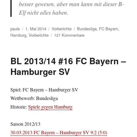
besser gewesen, aber man kann mit dieser B-
Elf nicht alles haben.
Autor
Veröffentlicht
Kategorien
Schlagwörter
paule
1. Mai 2014
Vorberichte
Bundesliga
,
FC Bayern
,
am
zu
Hamburg
,
Vorberichte
121 Kommentare
BL
2013/14
#33
BL 2013/14 #16 FC Bayern –
Hamburger
SV
Hamburger SV
–
FC
Bayern
Spiel: FC Bayern – Hamburger SV
Wettbewerb: Bundesliga
Historie:
Spiele gegen Hamburg
Saison 2012/13
30.03.2013 FC Bayern – Hamburger SV 9:2 (5:0)