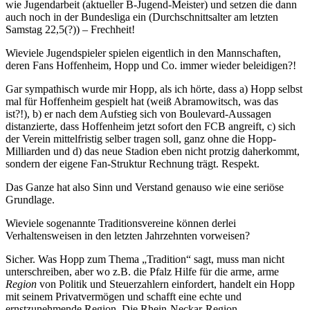
wie Jugendarbeit (aktueller B-Jugend-Meister) und setzen die dann
auch noch in der Bundesliga ein (Durchschnittsalter am letzten
Samstag 22,5(?)) – Frechheit!
Wieviele Jugendspieler spielen eigentlich in den Mannschaften,
deren Fans Hoffenheim, Hopp und Co. immer wieder beleidigen?!
Gar sympathisch wurde mir Hopp, als ich hörte, dass a) Hopp selbst
mal für Hoffenheim gespielt hat (weiß Abramowitsch, was das
ist?!), b) er nach dem Aufstieg sich von Boulevard-Aussagen
distanzierte, dass Hoffenheim jetzt sofort den FCB angreift, c) sich
der Verein mittelfristig selber tragen soll, ganz ohne die Hopp-
Milliarden und d) das neue Stadion eben nicht protzig daherkommt,
sondern der eigene Fan-Struktur Rechnung trägt. Respekt.
Das Ganze hat also Sinn und Verstand genauso wie eine seriöse
Grundlage.
Wieviele sogenannte Traditionsvereine können derlei
Verhaltensweisen in den letzten Jahrzehnten vorweisen?
Sicher. Was Hopp zum Thema „Tradition“ sagt, muss man nicht
unterschreiben, aber wo z.B. die Pfalz Hilfe für die arme, arme
Region
von Politik und Steuerzahlern einfordert, handelt ein Hopp
mit seinem Privatvermögen und schafft eine echte und
ernstzunehmende Region. Die Rhein-Neckar-Region.