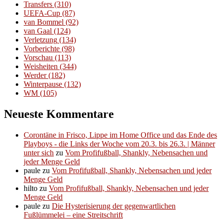
Transfers
(310)
UEFA-Cup
(87)
van Bommel
(92)
van Gaal
(124)
Verletzung
(134)
Vorberichte
(98)
Vorschau
(113)
Weisheiten
(344)
Werder
(182)
Winterpause
(132)
WM
(105)
Neueste Kommentare
Corontäne in Frisco, Lippe im Home Office und das Ende des
Playboys - die Links der Woche vom 20.3. bis 26.3. | Männer
unter sich
zu
Vom Profifußball, Shankly, Nebensachen und
jeder Menge Geld
paule
zu
Vom Profifußball, Shankly, Nebensachen und jeder
Menge Geld
hilto
zu
Vom Profifußball, Shankly, Nebensachen und jeder
Menge Geld
paule
zu
Die Hysterisierung der gegenwartlichen
Fußlümmelei – eine Streitschrift