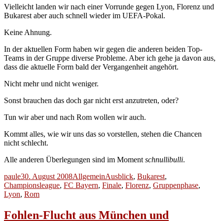
Vielleicht landen wir nach einer Vorrunde gegen Lyon, Florenz und
Bukarest aber auch schnell wieder im UEFA-Pokal.
Keine Ahnung.
In der aktuellen Form haben wir gegen die anderen beiden Top-
Teams in der Gruppe diverse Probleme. Aber ich gehe ja davon aus,
dass die aktuelle Form bald der Vergangenheit angehört.
Nicht mehr und nicht weniger.
Sonst brauchen das doch gar nicht erst anzutreten, oder?
Tun wir aber und nach Rom wollen wir auch.
Kommt alles, wie wir uns das so vorstellen, stehen die Chancen
nicht schlecht.
Alle anderen Überlegungen sind im Moment
schnullibulli
.
Autor
Veröffentlicht
Kategorien
Schlagwörter
paule
30. August 2008
Allgemein
Ausblick
,
Bukarest
,
am
Championsleague
,
FC Bayern
,
Finale
,
Florenz
,
Gruppenphase
,
Lyon
,
Rom
Fohlen-Flucht aus München und