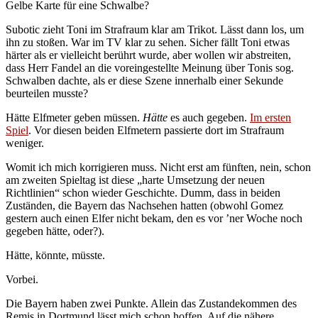
Gelbe Karte für eine Schwalbe?
Subotic zieht Toni im Strafraum klar am Trikot. Lässt dann los, um
ihn zu stoßen. War im TV klar zu sehen. Sicher fällt Toni etwas
härter als er vielleicht berührt wurde, aber wollen wir abstreiten,
dass Herr Fandel an die voreingestellte Meinung über Tonis sog.
Schwalben dachte, als er diese Szene innerhalb einer Sekunde
beurteilen musste?
Hätte Elfmeter geben müssen.
Hätte
es auch gegeben.
Im ersten
Spiel
. Vor diesen beiden Elfmetern passierte dort im Strafraum
weniger.
Womit ich mich korrigieren muss. Nicht erst am fünften, nein, schon
am zweiten Spieltag ist diese „harte Umsetzung der neuen
Richtlinien“ schon wieder Geschichte. Dumm, dass in beiden
Zuständen, die Bayern das Nachsehen hatten (obwohl Gomez
gestern auch einen Elfer nicht bekam, den es vor ’ner Woche noch
gegeben hätte, oder?).
Hätte, könnte, müsste.
Vorbei.
Die Bayern haben zwei Punkte. Allein das Zustandekommen des
Remis in Dortmund lässt mich schon hoffen. Auf die nähere