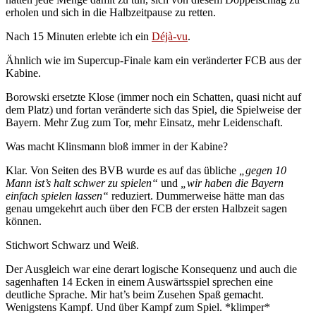
erholen und sich in die Halbzeitpause zu retten.
Nach 15 Minuten erlebte ich ein
Déjà-vu
.
Ähnlich wie im Supercup-Finale kam ein veränderter FCB aus der
Kabine.
Borowski ersetzte Klose (immer noch ein Schatten, quasi nicht auf
dem Platz) und fortan veränderte sich das Spiel, die Spielweise der
Bayern. Mehr Zug zum Tor, mehr Einsatz, mehr Leidenschaft.
Was macht Klinsmann bloß immer in der Kabine?
Klar. Von Seiten des BVB wurde es auf das übliche
„gegen 10
Mann ist’s halt schwer zu spielen“
und
„wir haben die Bayern
einfach spielen lassen“
reduziert. Dummerweise hätte man das
genau umgekehrt auch über den FCB der ersten Halbzeit sagen
können.
Stichwort Schwarz und Weiß.
Der Ausgleich war eine derart logische Konsequenz und auch die
sagenhaften 14 Ecken in einem Auswärtsspiel sprechen eine
deutliche Sprache. Mir hat’s beim Zusehen Spaß gemacht.
Wenigstens Kampf. Und über Kampf zum Spiel. *klimper*