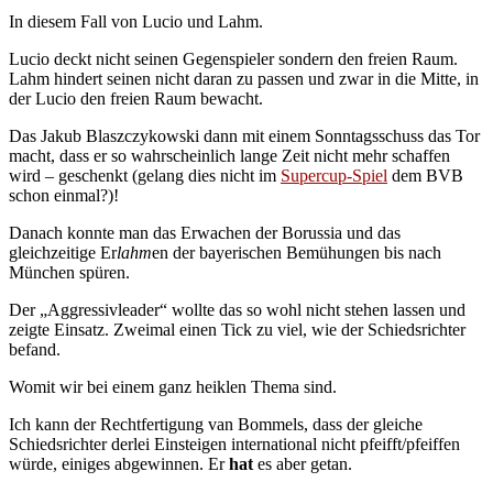
In diesem Fall von Lucio und Lahm.
Lucio deckt nicht seinen Gegenspieler sondern den freien Raum.
Lahm hindert seinen nicht daran zu passen und zwar in die Mitte, in
der Lucio den freien Raum bewacht.
Das Jakub Blaszczykowski dann mit einem Sonntagsschuss das Tor
macht, dass er so wahrscheinlich lange Zeit nicht mehr schaffen
wird – geschenkt (gelang dies nicht im
Supercup-Spiel
dem BVB
schon einmal?)!
Danach konnte man das Erwachen der Borussia und das
gleichzeitige Er
lahm
en der bayerischen Bemühungen bis nach
München spüren.
Der „Aggressivleader“ wollte das so wohl nicht stehen lassen und
zeigte Einsatz. Zweimal einen Tick zu viel, wie der Schiedsrichter
befand.
Womit wir bei einem ganz heiklen Thema sind.
Ich kann der Rechtfertigung van Bommels, dass der gleiche
Schiedsrichter derlei Einsteigen international nicht pfeifft/pfeiffen
würde, einiges abgewinnen. Er
hat
es aber getan.