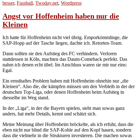
am
besser
,
Fussball
,
Twoday.net
,
Wordpress
Angst vor Hoffenheim haben nur die
Kleinen
Ich hatte für Hoffenheim nicht viel übrig. Emporkömmlinge, die
SAP-Hopp auf der Tasche liegen, dachte ich. Retorten-Team.
Dann sollten sie den Aufstieg des FC verhindern. Verloren
stattdessen in Köln, machten das Daum-Comeback perfekt. Das
nahm ich denen echt übel. Im Anschluss waren sie mir nur eins:
Egal.
Ein ernsthaftes Problem haben mit Hoffenheim ohnehin nur „die
Kleinen“. Also die, die kämpfen müssen um den Verbleib in der der
deutschen Top-Liga, oder denen Hoffenheim beim Aufstieg in
diesselbe im Weg stand.
In der „Liga“, in der die Bayern spielen, sieht man sowas ganz
anders, hat mehr Details, kennt und schätzt sich.
Meine Meinung über Hoffenheim bröckelte, als ich erfuhr, dass die
eben nicht nur blind die SAP-Kohle auf den Kopf hauen, sondern
dass die vielmehr in die Strukturen investieren. Die machen sowas