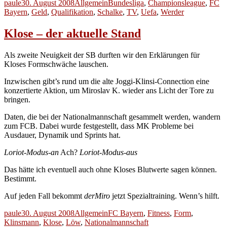
Autor
Veröffentlicht
Kategorien
Schlagwörter
paule
30. August 2008
Allgemein
Bundesliga
,
Championsleague
,
FC
am
Bayern
,
Geld
,
Qualifikation
,
Schalke
,
TV
,
Uefa
,
Werder
Klose – der aktuelle Stand
Als zweite Neuigkeit der SB durften wir den Erklärungen für
Kloses Formschwäche lauschen.
Inzwischen gibt’s rund um die alte Joggi-Klinsi-Connection eine
konzertierte Aktion, um Miroslav K. wieder ans Licht der Tore zu
bringen.
Daten, die bei der Nationalmannschaft gesammelt werden, wandern
zum FCB. Dabei wurde festgestellt, dass MK Probleme bei
Ausdauer, Dynamik und Sprints hat.
Loriot-Modus-an
Ach?
Loriot-Modus-aus
Das hätte ich eventuell auch ohne Kloses Blutwerte sagen können.
Bestimmt.
Auf jeden Fall bekommt
derMiro
jetzt Spezialtraining. Wenn’s hilft.
Autor
Veröffentlicht
Kategorien
Schlagwörter
paule
30. August 2008
Allgemein
FC Bayern
,
Fitness
,
Form
,
am
Klinsmann
,
Klose
,
Löw
,
Nationalmannschaft