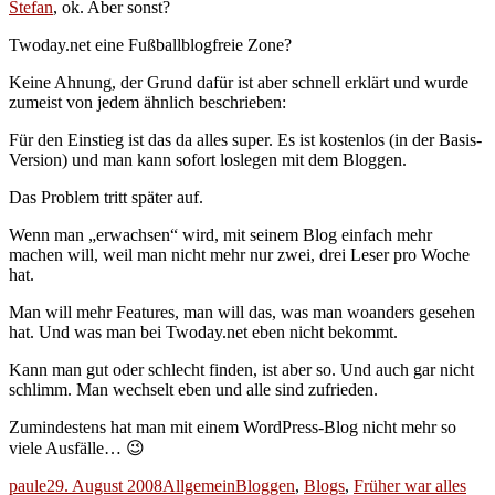
Stefan
, ok. Aber sonst?
Twoday.net eine Fußballblogfreie Zone?
Keine Ahnung, der Grund dafür ist aber schnell erklärt und wurde
zumeist von jedem ähnlich beschrieben:
Für den Einstieg ist das da alles super. Es ist kostenlos (in der Basis-
Version) und man kann sofort loslegen mit dem Bloggen.
Das Problem tritt später auf.
Wenn man „erwachsen“ wird, mit seinem Blog einfach mehr
machen will, weil man nicht mehr nur zwei, drei Leser pro Woche
hat.
Man will mehr Features, man will das, was man woanders gesehen
hat. Und was man bei Twoday.net eben nicht bekommt.
Kann man gut oder schlecht finden, ist aber so. Und auch gar nicht
schlimm. Man wechselt eben und alle sind zufrieden.
Zumindestens hat man mit einem WordPress-Blog nicht mehr so
viele Ausfälle… 😉
Autor
Veröffentlicht
Kategorien
Schlagwörter
paule
29. August 2008
Allgemein
Bloggen
,
Blogs
,
Früher war alles