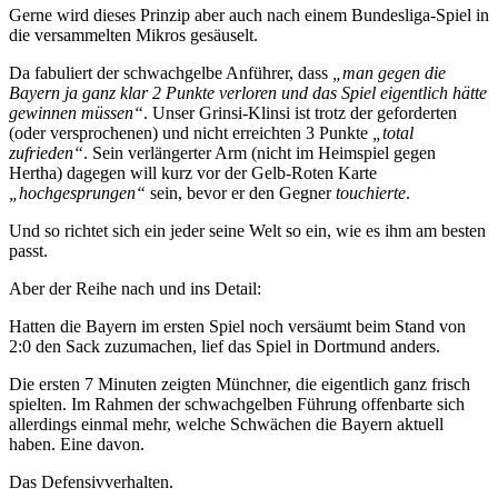
Gerne wird dieses Prinzip aber auch nach einem Bundesliga-Spiel in
die versammelten Mikros gesäuselt.
Da fabuliert der schwachgelbe Anführer, dass
„man gegen die
Bayern ja ganz klar 2 Punkte verloren und das Spiel eigentlich hätte
gewinnen müssen“
. Unser Grinsi-Klinsi ist trotz der geforderten
(oder versprochenen) und nicht erreichten 3 Punkte
„total
zufrieden“
. Sein verlängerter Arm (nicht im Heimspiel gegen
Hertha) dagegen will kurz vor der Gelb-Roten Karte
„hochgesprungen“
sein, bevor er den Gegner
touchierte
.
Und so richtet sich ein jeder seine Welt so ein, wie es ihm am besten
passt.
Aber der Reihe nach und ins Detail:
Hatten die Bayern im ersten Spiel noch versäumt beim Stand von
2:0 den Sack zuzumachen, lief das Spiel in Dortmund anders.
Die ersten 7 Minuten zeigten Münchner, die eigentlich ganz frisch
spielten. Im Rahmen der schwachgelben Führung offenbarte sich
allerdings einmal mehr, welche Schwächen die Bayern aktuell
haben. Eine davon.
Das Defensivverhalten.