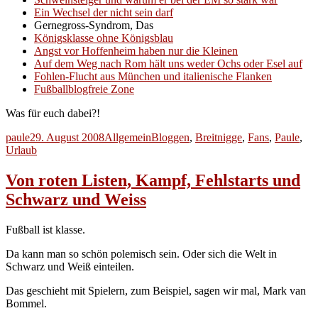
Ein Wechsel der nicht sein darf
Gernegross-Syndrom, Das
Königsklasse ohne Königsblau
Angst vor Hoffenheim haben nur die Kleinen
Auf dem Weg nach Rom hält uns weder Ochs oder Esel auf
Fohlen-Flucht aus München und italienische Flanken
Fußballblogfreie Zone
Was für euch dabei?!
Autor
Veröffentlicht
Kategorien
Schlagwörter
paule
29. August 2008
Allgemein
Bloggen
,
Breitnigge
,
Fans
,
Paule
,
am
Urlaub
Von roten Listen, Kampf, Fehlstarts und
Schwarz und Weiss
Fußball ist klasse.
Da kann man so schön polemisch sein. Oder sich die Welt in
Schwarz und Weiß einteilen.
Das geschieht mit Spielern, zum Beispiel, sagen wir mal, Mark van
Bommel.