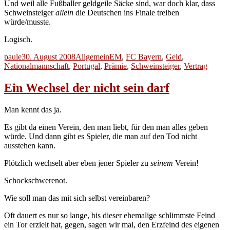
Und weil alle Fußballer geldgeile Säcke sind, war doch klar, dass
Schweinsteiger
allein
die Deutschen ins Finale treiben
würde/musste.
Logisch.
Autor
Veröffentlicht
Kategorien
Schlagwörter
paule
30. August 2008
Allgemein
EM
,
FC Bayern
,
Geld
,
am
Nationalmannschaft
,
Portugal
,
Prämie
,
Schweinsteiger
,
Vertrag
Ein Wechsel der nicht sein darf
Man kennt das ja.
Es gibt da einen Verein, den man liebt, für den man alles geben
würde. Und dann gibt es Spieler, die man auf den Tod nicht
ausstehen kann.
Plötzlich wechselt aber eben jener Spieler zu
seinem
Verein!
Schockschwerenot.
Wie soll man das mit sich selbst vereinbaren?
Oft dauert es nur so lange, bis dieser ehemalige schlimmste Feind
ein Tor erzielt hat, gegen, sagen wir mal, den Erzfeind des eigenen