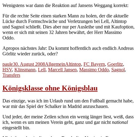
Wenigstens war dann die Reaktion auf Jansens Weggang korrekt:
Für die rechte Seite einen starken Mann zu holen, der die aktuelle
Lücke durch Formschwäche und Verletzungen bei Lell, Altintop
und Sagnol schließt. Dies aber nur per Ausleihe und mit Kaufoption,
wenn er sich mit seinen 32 Jahren bewährt, der Herr Massimo
Oddo.
Apropos nächstes Jahr: Da kommt hoffentlich auch endlich Andreas
Görlitz wieder zurück, oder?
Autor
Veröffentlicht
Kategorien
Schlagwörter
paule
30. August 2008
Allgemein
Altintop
,
FC Bayern
,
Goerlitz
,
am
HSV
,
Klinsmann
,
Lell
,
Marcell Jansen
,
Massimo Oddo
,
Sagnol
,
Transfers
Königsklasse ohne Königsblau
Das einzige, was ich im Urlaub rund um den Fußball gemacht habe,
war mir das Spiel der Schalker in Madrid anzuschauen.
Und jeder, der meine Zeilen schon ein wenig länger liest, weiß, dass
ich, wenn es um meinen Verein geht, ganz und gar nicht
national
eingestellt bin.