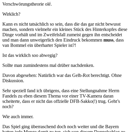
Verschwörungstheorie olé.
Wirklich?
Kann es nicht tatsächlich so sein, dass die das gar nicht bewusst
machen, sondern vielmehr ein kleines Stück des Hinterkopfes diese
Dinge vorhält und im Zweifelsfall zumeist gegen ihn entscheidet
und man dann unweigerlich den Eindruck bekommen
muss
, dass
van Bommel ein überharter Spieler ist?!
Ist das wirklich soo abwegig?
Sollte man zumindestens mal drüber nachdenken.
Davon abgesehen: Natürlich war das Gelb-Rot berechtigt. Ohne
Diskussion.
Sehr speziell fand ich übrigens, dass eine Stellungnahme Herrn
Fandels zu eben diesem Thema vor einer TV-Kamera daran
scheiterte, dass er nicht das offzielle DFB-Sakko(!) trug. Geht’s
noch?
Wie auch immer.
Das Spiel ging überraschend doch noch weiter und die Bayern
hatten jede Menge damit zu tun, sich von diesem Doppelschlag zu