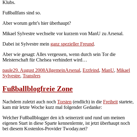
Klubs.
Fußballfans sind so.
Aber worum geht’s hier überhaupt?
Mikael Sylvestre wechselte vor kurzem von ManU zu Arsenal.
Dabei ist Sylvestre mein
ganz spezieller Freund
.
Aber wie gesagt: Alles vergessen, wenn durch sein Tor die
Meisterschaft für Chelsea verhindert wird…
Autor
Veröffentlicht
Kategorien
Schlagwörter
paule
29. August 2008
Allgemein
Arsenal
,
Erzfeind
,
ManU
,
Mikael
am
Sylvestre
,
Transfers
Fußballblogfreie Zone
Nachdem zuletzt auch noch
Torsten
(endlich) in die
Freiheit
startete,
kam mir letzte Woche kurz mal folgender Gedanke:
Welcher Fußballblogger den ich seinerzeit und rund um meinen
eigenen Start in diese Sparte kennenlernte, ist jetzt überhaupt noch
bei diesem Kostenlos-Provider Twoday.net?