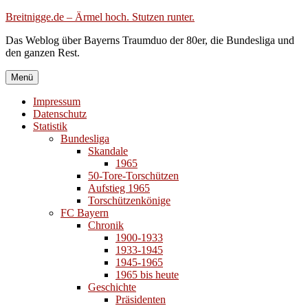
Zum
Breitnigge.de – Ärmel hoch. Stutzen runter.
Inhalt
Das Weblog über Bayerns Traumduo der 80er, die Bundesliga und
springen
den ganzen Rest.
Menü
Impressum
Datenschutz
Statistik
Bundesliga
Skandale
1965
50-Tore-Torschützen
Aufstieg 1965
Torschützenkönige
FC Bayern
Chronik
1900-1933
1933-1945
1945-1965
1965 bis heute
Geschichte
Präsidenten