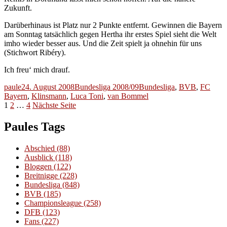
Zukunft.
Darüberhinaus ist Platz nur 2 Punkte entfernt. Gewinnen die Bayern
am Sonntag tatsächlich gegen Hertha ihr erstes Spiel sieht die Welt
imho wieder besser aus. Und die Zeit spielt ja ohnehin für uns
(Stichwort Ribéry).
Ich freu‘ mich drauf.
Autor
Veröffentlicht
Kategorien
Schlagwörter
paule
24. August 2008
Bundesliga 2008/09
Bundesliga
,
BVB
,
FC
am
Bayern
,
Klinsmann
,
Luca Toni
,
van Bommel
Seitennummerierung
Seite
Seite
Seite
1
2
…
4
Nächste Seite
der
Paules Tags
Beiträge
Abschied
(88)
Ausblick
(118)
Bloggen
(122)
Breitnigge
(228)
Bundesliga
(848)
BVB
(185)
Championsleague
(258)
DFB
(123)
Fans
(227)