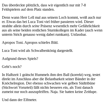
Das überdeckte plötzlich, dass wir eigentlich nur mit 7-8
Feldspielern auf dem Platz standen.
Denn wann Herr Lell mal aus seinem Loch kommt, weiß auch nur
er. Etwas das bei Luca Toni viel früher passieren wird. Dieser
strahlte allein durch
seine
Präsenz wesentlich mehr Gefährlichkeit
aus als seine beiden restlichen Sturmkollegen im Kader (auch wenn
unterm Strich genauso wenig dabei rumkam). Unfassbar.
Apropos Toni. Apropos schiefes Bild.
Luca Toni wird als Schwalbenkönig dargestellt.
Aufgrund dieses Spiels?
Geht’s noch?
In Halbzeit 1 grätscht Hummels ihm den Ball (korrekt) weg, testet
direkt im Anschluss aber die Belastbarkeit seiner Bänder in der
Knöchelregion. Der ebenso schwachen wie gelben Südtribüne
(Stichwort Vorurteil) fällt nichts besseres ein, als Toni danach
zumeist nur noch auszupfeiffen. Naja. Sie hatten keine Zeitlupe.
Und dann der Elfmeter.