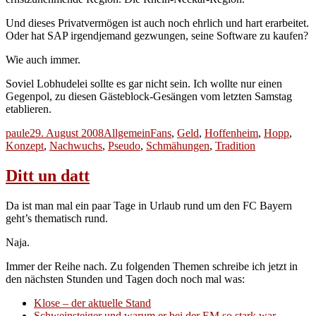
Und dieses Privatvermögen ist auch noch ehrlich und hart erarbeitet.
Oder hat SAP irgendjemand gezwungen, seine Software zu kaufen?
Wie auch immer.
Soviel Lobhudelei sollte es gar nicht sein. Ich wollte nur einen
Gegenpol, zu diesen Gästeblock-Gesängen vom letzten Samstag
etablieren.
Autor
Veröffentlicht
Kategorien
Schlagwörter
paule
29. August 2008
Allgemein
Fans
,
Geld
,
Hoffenheim
,
Hopp
,
am
Konzept
,
Nachwuchs
,
Pseudo
,
Schmähungen
,
Tradition
Ditt un datt
Da ist man mal ein paar Tage in Urlaub rund um den FC Bayern
geht’s thematisch rund.
Naja.
Immer der Reihe nach. Zu folgenden Themen schreibe ich jetzt in
den nächsten Stunden und Tagen doch noch mal was:
Klose – der aktuelle Stand
Schweinsteiger und warum er bei der EM so stark war