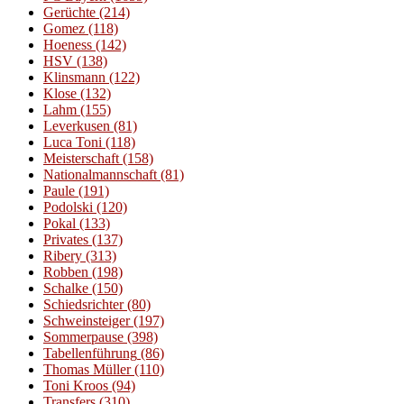
Gerüchte
(214)
Gomez
(118)
Hoeness
(142)
HSV
(138)
Klinsmann
(122)
Klose
(132)
Lahm
(155)
Leverkusen
(81)
Luca Toni
(118)
Meisterschaft
(158)
Nationalmannschaft
(81)
Paule
(191)
Podolski
(120)
Pokal
(133)
Privates
(137)
Ribery
(313)
Robben
(198)
Schalke
(150)
Schiedsrichter
(80)
Schweinsteiger
(197)
Sommerpause
(398)
Tabellenführung
(86)
Thomas Müller
(110)
Toni Kroos
(94)
Transfers
(310)