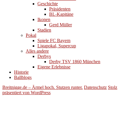
Geschichte
Präsidenten
BL-Kapitäne
Ikonen
Gerd Müller
Stadien
Pokal
Spiele FC Bayern
Ligapokal, Supercup
Alles andere
Derbys
Derby TSV 1860 München
Eigene Erlebnisse
Historie
Ballblogs
Breitnigge.de – Ärmel hoch. Stutzen runter.
Datenschutz
Stolz
präsentiert von WordPress