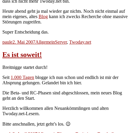
dass ich nicht mehr Twoday.net bin.
Heute abend geht ja mal wieder gar nichts. Noch nicht einmal auf
mein eigenes, altes
Blog
kann ich zwecks Recherche ohne massive
Störungen zugreifen.
Super Entscheidung das.
Autor
Veröffentlicht
Kategorien
Schlagwörter
paule
2. Mai 2007
Allgemein
Server
,
Twoday.net
am
Es ist soweit!
Breitnigge startet durch!
Seit
1.000 Tagen
blogge ich nun schon und endlich ist mir der
Absprung gelungen. Gelandet bin ich hier.
Die Beta- und RC-Phasen sind abgeschlossen, mein neues Blog
geht an den Start.
Herzlich willkommen allen Neuankömmlingen und alten
Twoday.net-Lesern.
Bitte anschnallen, jetzt geht’s los. 😉