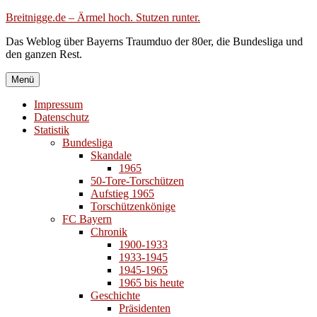
Zum
Breitnigge.de – Ärmel hoch. Stutzen runter.
Inhalt
Das Weblog über Bayerns Traumduo der 80er, die Bundesliga und
springen
den ganzen Rest.
Menü
Impressum
Datenschutz
Statistik
Bundesliga
Skandale
1965
50-Tore-Torschützen
Aufstieg 1965
Torschützenkönige
FC Bayern
Chronik
1900-1933
1933-1945
1945-1965
1965 bis heute
Geschichte
Präsidenten