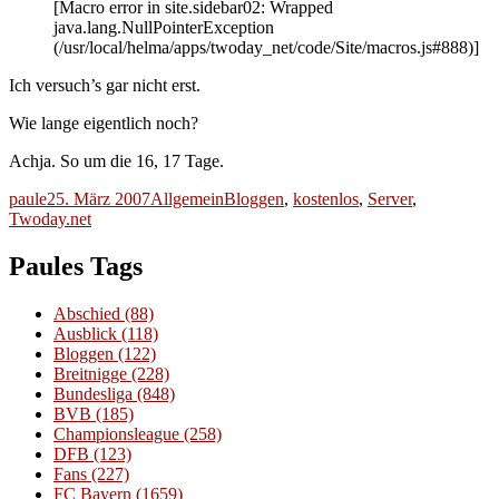
[Macro error in site.sidebar02: Wrapped
java.lang.NullPointerException
(/usr/local/helma/apps/twoday_net/code/Site/macros.js#888)]
Ich versuch’s gar nicht erst.
Wie lange eigentlich noch?
Achja. So um die 16, 17 Tage.
Autor
Veröffentlicht
Kategorien
Schlagwörter
paule
25. März 2007
Allgemein
Bloggen
,
kostenlos
,
Server
,
am
Twoday.net
Paules Tags
Abschied
(88)
Ausblick
(118)
Bloggen
(122)
Breitnigge
(228)
Bundesliga
(848)
BVB
(185)
Championsleague
(258)
DFB
(123)
Fans
(227)
FC Bayern
(1659)