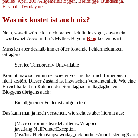
Autor
Veröffentlicht
Kategorien
Schlagwörter
paule
9. April 2007
Allgemein
Bloggen
,
Breitnigge
,
Bundesliga
,
am
Fussball
,
Twoday.net
Was nix kostet ist auch nix?
Nein, soweit würde ich nicht gehen. Ich finde es gut, dass mein
Twoday.net-Account für’s Mythos-Bayern-
Blog
kostenlos ist.
Muss ich aber deshalb immer öfter folgende Fehlermeldungen
ertragen?
Service Temporarily Unavailable
Kommt inzwischen immer wieder vor und hat mich früher auch
nicht gestört. Dieser Zustand ist inzwischen Vergangenheit. Wie eine
Erreichbarkeit im Rahmen des Sonntagnachmittagtäglichen
Bloggens übrigens auch:
Ein allgmeiner Fehler ist aufgetreten!
Das kann man ja noch verstehen, wie sieht es aber hiermit aus:
[Macro error in site.sidebarItems: Wrapped
java.lang.NullPointerException
(/usr/local/helma/apps/twoday_net/modules/modListening/Glob