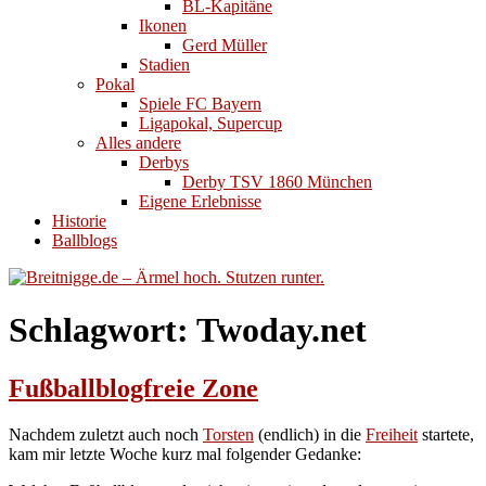
BL-Kapitäne
Ikonen
Gerd Müller
Stadien
Pokal
Spiele FC Bayern
Ligapokal, Supercup
Alles andere
Derbys
Derby TSV 1860 München
Eigene Erlebnisse
Historie
Ballblogs
Schlagwort:
Twoday.net
Fußballblogfreie Zone
Nachdem zuletzt auch noch
Torsten
(endlich) in die
Freiheit
startete,
kam mir letzte Woche kurz mal folgender Gedanke: