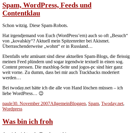
Spam, WordPress, Feeds und
Contentklau
Schon witzig. Diese Spam-Robots.
Hat irgendjemand von Euch (WordPress’ern) auch so oft „Besuch“
von „kovalskiy“? Aktuell mein Spitzenreiter bei Akismet.
Überraschenderweise „wohnt“ er in Russland…
Ebenfalls sehr amüsant sind diese aktuellen Spam-Blogs, die fleissig
meinen Feed plündern und sogar irgendwie textuell in einen sog.
Content pressen. Die maxblog-Seite und jogos-pc sind hier ganz
weit vorne. Zu dumm, dass bei mir auch Trackbacks moderiert
werden…
Bei twoday.net hätte ich die alle von Hand löschen müssen – ich
liebe WordPress… 😉
Autor
Veröffentlicht
Kategorien
Schlagwörter
paule
30. November 2007
Allgemein
Bloggen
,
Spam
,
Twoday.net
,
am
Wordpress
Was bin ich froh