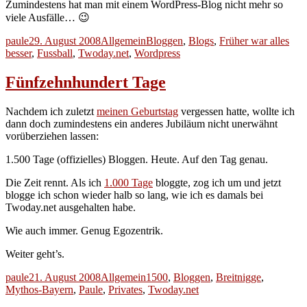
Zumindestens hat man mit einem WordPress-Blog nicht mehr so
viele Ausfälle… 😉
Autor
Veröffentlicht
Kategorien
Schlagwörter
paule
29. August 2008
Allgemein
Bloggen
,
Blogs
,
Früher war alles
am
besser
,
Fussball
,
Twoday.net
,
Wordpress
Fünfzehnhundert Tage
Nachdem ich zuletzt
meinen Geburtstag
vergessen hatte, wollte ich
dann doch zumindestens ein anderes Jubiläum nicht unerwähnt
vorüberziehen lassen:
1.500 Tage (offizielles) Bloggen. Heute. Auf den Tag genau.
Die Zeit rennt. Als ich
1.000 Tage
bloggte, zog ich um und jetzt
blogge ich schon wieder halb so lang, wie ich es damals bei
Twoday.net ausgehalten habe.
Wie auch immer. Genug Egozentrik.
Weiter geht’s.
Autor
Veröffentlicht
Kategorien
Schlagwörter
paule
21. August 2008
Allgemein
1500
,
Bloggen
,
Breitnigge
,
am
Mythos-Bayern
,
Paule
,
Privates
,
Twoday.net