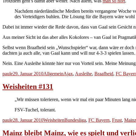
Trotzdem geht’s damit aber weiter. Nach allem, was
man so hört
.
Nachdem niederländische Medien bereits vergangene Woche vom
des Verteidigers buhlen. Die Lösung für die Bayern wäre wohl
Dabei ist immer wieder die Rede davon, dass van Gaal sein Gesicht nic
Aus meiner Sicht ist das aber alles Kokolores – van Gaal ist Pragmati
Selbst wenn Braafheid sein „Wunschspieler“ war, dann wäre er doch
dachten ja auch alle, van Gaal kann und will nur 4-3-3 spielen lasse
Nein. Eine Ausleihe könnte hier nur von Vorteil sein. Meine Meinung
Autor
Veröffentlicht
Kategorien
Schlagwörter
paule
29. Januar 2010
Allgemein
Ajax
,
Ausleihe
,
Braafheid
,
FC Bayer
am
Weisheiten #131
„Wir müssen tolerieren, wenn wir mal ein paar Minuten lang n
FSV-Tuchel, tolerant.
Autor
Veröffentlicht
Kategorien
Schlagwörter
paule
28. Januar 2010
Weisheiten
Bundesliga
,
FC Bayern
,
Frust
,
Main
am
Mainz bleibt Mainz, wie es spielt und verli