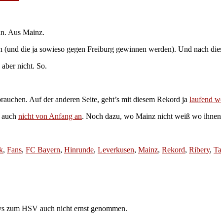
in. Aus Mainz.
 (und die ja sowieso gegen Freiburg gewinnen werden). Und nach dies
 aber nicht. So.
rauchen. Auf der anderen Seite, geht’s mit diesem Rekord ja
laufend w
n auch
nicht von Anfang an
. Noch dazu, wo Mainz nicht weiß wo ihne
k
,
Fans
,
FC Bayern
,
Hinrunde
,
Leverkusen
,
Mainz
,
Rekord
,
Ribery
,
Ta
ooys zum HSV auch nicht ernst genommen.