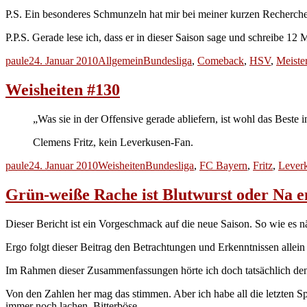
P.S. Ein besonderes Schmunzeln hat mir bei meiner kurzen Recherch
P.P.S. Gerade lese ich, dass er in dieser Saison sage und schreibe 12 
Autor
Veröffentlicht
Kategorien
Schlagwörter
paule
24. Januar 2010
Allgemein
Bundesliga
,
Comeback
,
HSV
,
Meiste
am
Weisheiten #130
„Was sie in der Offensive gerade abliefern, ist wohl das Beste i
Clemens Fritz, kein Leverkusen-Fan.
Autor
Veröffentlicht
Kategorien
Schlagwörter
paule
24. Januar 2010
Weisheiten
Bundesliga
,
FC Bayern
,
Fritz
,
Lever
am
Grün-weiße Rache ist Blutwurst oder Na e
Dieser Bericht ist ein Vorgeschmack auf die neue Saison. So wie es 
Ergo folgt dieser Beitrag den Betrachtungen und Erkenntnissen alle
Im Rahmen dieser Zusammenfassungen hörte ich doch tatsächlich den
Von den Zahlen her mag das stimmen. Aber ich habe all die letzten S
immer noch lachen. Bitterböse.