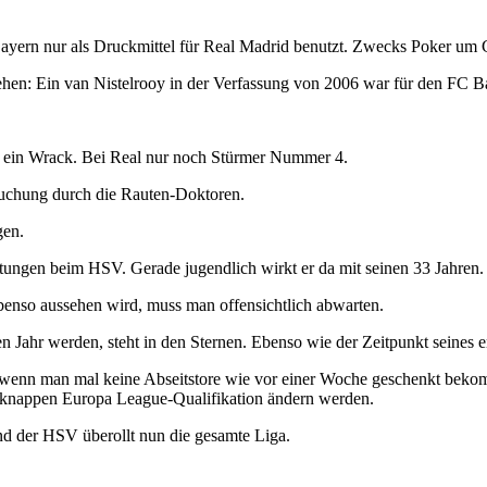
 Bayern nur als Druckmittel für Real Madrid benutzt. Zwecks Poker um 
esehen: Ein van Nistelrooy in der Verfassung von 2006 war für den FC
 – ein Wrack. Bei Real nur noch Stürmer Nummer 4.
rsuchung durch die Rauten-Doktoren.
gen.
htungen beim HSV. Gerade jugendlich wirkt er da mit seinen 33 Jahren.
benso aussehen wird, muss man offensichtlich abwarten.
n Jahr werden, steht in den Sternen. Ebenso wie der Zeitpunkt seines e
m (wenn man mal keine Abseitstore wie vor einer Woche geschenkt beko
ut knappen Europa League-Qualifikation ändern werden.
nd der HSV überollt nun die gesamte Liga.