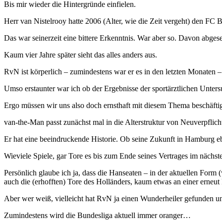
Bis mir wieder die Hintergründe einfielen.
Herr van Nistelrooy hatte 2006 (Alter, wie die Zeit vergeht) den FC
Das war seinerzeit eine bittere Erkenntnis. War aber so. Davon abg
Kaum vier Jahre später sieht das alles anders aus.
RvN ist körperlich – zumindestens war er es in den letzten Monaten
Umso erstaunter war ich ob der Ergebnisse der sportärztlichen Unte
Ergo müssen wir uns also doch ernsthaft mit diesem Thema beschäfti
van-the-Man passt zunächst mal in die Alterstruktur von Neuverpflic
Er hat eine beeindruckende Historie. Ob seine Zukunft in Hamburg e
Wieviele Spiele, gar Tore es bis zum Ende seines Vertrages im nächste
Persönlich glaube ich ja, dass die Hanseaten – in der aktuellen For
auch die (erhofften) Tore des Holländers, kaum etwas an einer erne
Aber wer weiß, vielleicht hat RvN ja einen Wunderheiler gefunden u
Zumindestens wird die Bundesliga aktuell immer oranger…