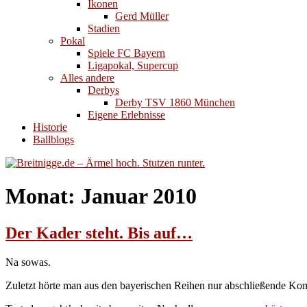
Ikonen
Gerd Müller
Stadien
Pokal
Spiele FC Bayern
Ligapokal, Supercup
Alles andere
Derbys
Derby TSV 1860 München
Eigene Erlebnisse
Historie
Ballblogs
Monat:
Januar 2010
Der Kader steht. Bis auf…
Na sowas.
Zuletzt hörte man aus den bayerischen Reihen nur abschließende 