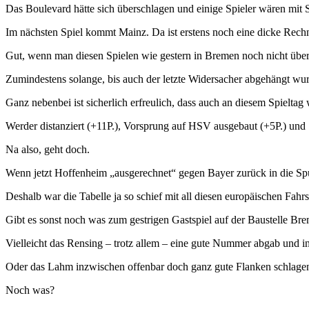
Das Boulevard hätte sich überschlagen und einige Spieler wären mit 
Im nächsten Spiel kommt Mainz. Da ist erstens noch eine dicke Rechn
Gut, wenn man diesen Spielen wie gestern in Bremen noch nicht über
Zumindestens solange, bis auch der letzte Widersacher abgehängt wu
Ganz nebenbei ist sicherlich erfreulich, dass auch an diesem Spieltag
Werder distanziert (+11P.), Vorsprung auf HSV ausgebaut (+5P.) und 
Na also, geht doch.
Wenn jetzt Hoffenheim „ausgerechnet“ gegen Bayer zurück in die Spur 
Deshalb war die Tabelle ja so schief mit all diesen europäischen Fah
Gibt es sonst noch was zum gestrigen Gastspiel auf der Baustelle Br
Vielleicht das Rensing – trotz allem – eine gute Nummer abgab und i
Oder das Lahm inzwischen offenbar doch ganz gute Flanken schlagen
Noch was?