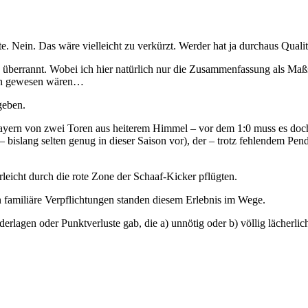
. Nein. Das wäre vielleicht zu verkürzt. Werder hat ja durchaus Qualit
h überrannt. Wobei ich hier natürlich nur die Zusammenfassung als Maßs
isch gewesen wären…
geben.
 Bayern von zwei Toren aus heiterem Himmel – vor dem 1:0 muss es doch
bislang selten genug in dieser Saison vor), der – trotz fehlendem Pend
rleicht durch die rote Zone der Schaaf-Kicker pflügten.
in familiäre Verpflichtungen standen diesem Erlebnis im Wege.
erlagen oder Punktverluste gab, die a) unnötig oder b) völlig lächerl