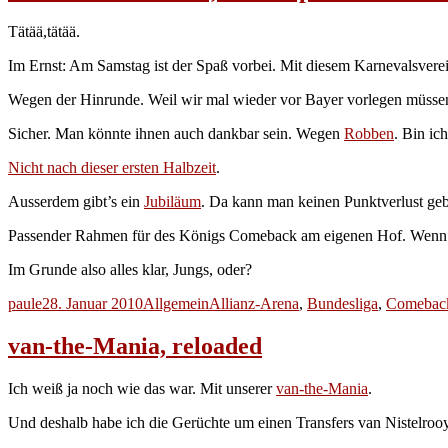
Tätää,tätää.
Im Ernst: Am Samstag ist der Spaß vorbei. Mit diesem Karnevalsvere
Wegen der Hinrunde. Weil wir mal wieder vor Bayer vorlegen müssen
Sicher. Man könnte ihnen auch dankbar sein. Wegen
Robben
. Bin ich
Nicht nach dieser ersten Halbzeit
.
Ausserdem gibt’s ein
Jubiläum
. Da kann man keinen Punktverlust geb
Passender Rahmen für des Königs Comeback am eigenen Hof. Wen
Im Grunde also alles klar, Jungs, oder?
Autor
Veröffentlicht
Kategorien
Schlagwörter
paule
28. Januar 2010
Allgemein
Allianz-Arena
,
Bundesliga
,
Comebac
am
van-the-Mania, reloaded
Ich weiß ja noch wie das war. Mit unserer
van-the-Mania
.
Und deshalb habe ich die Gerüchte um einen Transfers van Nistelr