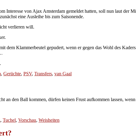
 Interesse von Ajax Amsterdam gemeldet hatten, soll nun laut der M
 zunächst eine Ausleihe bis zum Saisonende.
ht verlieren will.
ker.
 mit dem Klammerbeutel gepudert, wenn er gegen das Wohl des Kaders
n…
.
n
,
Gerüchte
,
PSV
,
Transfers
,
van Gaal
icht an den Ball kommen, dürfen keinen Frust aufkommen lassen, wenn 
z
,
Tuchel
,
Vorschau
,
Weisheiten
ert?