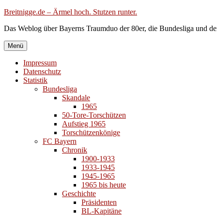
Zum
Breitnigge.de – Ärmel hoch. Stutzen runter.
Inhalt
Das Weblog über Bayerns Traumduo der 80er, die Bundesliga und de
springen
Menü
Impressum
Datenschutz
Statistik
Bundesliga
Skandale
1965
50-Tore-Torschützen
Aufstieg 1965
Torschützenkönige
FC Bayern
Chronik
1900-1933
1933-1945
1945-1965
1965 bis heute
Geschichte
Präsidenten
BL-Kapitäne