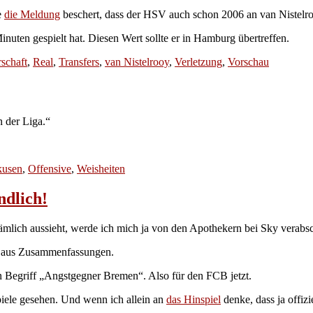
e
die Meldung
beschert, dass der HSV auch schon 2006 an van Nistelro
Minuten gespielt hat. Diesen Wert sollte er in Hamburg übertreffen.
rschaft
,
Real
,
Transfers
,
van Nistelrooy
,
Verletzung
,
Vorschau
n der Liga.“
kusen
,
Offensive
,
Weisheiten
ndlich!
nämlich aussieht, werde ich mich ja von den Apothekern bei Sky verabs
in aus Zusammenfassungen.
 Begriff „Angstgegner Bremen“. Also für den FCB jetzt.
piele gesehen. Und wenn ich allein an
das Hinspiel
denke, dass ja offizi