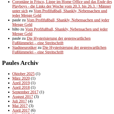
Corontäne in Frisco, Lippe im Home Office und das Ende des
Playboys - die Links der Woche vom 20.3. bis 26.3. | Männer
unter sich
zu
Vom Profifußball, Shankly, Nebensachen und
jeder Menge Geld
paule
zu
Vom Profifußball, Shankly, Nebensachen und jeder
Menge Geld
hilto
zu
Vom Profifußball, Shankly, Nebensachen und jeder
Menge Geld
paule
zu
Die Hysterisierung der gegenwartlichen
Fußlümmelei – eine Streitschrift
Stadtneurotiker
zu
Die Hysterisierung der gegenwartlichen
Fußlümmelei – eine Streitschrift
Paules Archiv
Oktober 2025
(1)
März 2020
(1)
April 2019
(1)
April 2018
(1)
September 2017
(1)
August 2017
(3)
Juli 2017
(4)
Mai 2017
(3)
April 2017
(6)