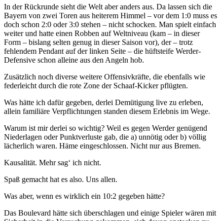
In der Rückrunde sieht die Welt aber anders aus. Da lassen sich die
Bayern von zwei Toren aus heiterem Himmel – vor dem 1:0 muss es
doch schon 2:0 oder 3:0 stehen – nicht schocken. Man spielt einfach
weiter und hatte einen Robben auf Weltniveau (kam – in dieser
Form – bislang selten genug in dieser Saison vor), der – trotz
fehlendem Pendant auf der linken Seite – die hüftsteife Werder-
Defensive schon alleine aus den Angeln hob.
Zusätzlich noch diverse weitere Offensivkräfte, die ebenfalls wie
federleicht durch die rote Zone der Schaaf-Kicker pflügten.
Was hätte ich dafür gegeben, derlei Demütigung live zu erleben,
allein familiäre Verpflichtungen standen diesem Erlebnis im Wege.
Warum ist mir derlei so wichtig? Weil es gegen Werder genügend
Niederlagen oder Punktverluste gab, die a) unnötig oder b) völlig
lächerlich waren. Häme eingeschlossen. Nicht nur aus Bremen.
Kausalität. Mehr sag‘ ich nicht.
Spaß gemacht hat es also. Uns allen.
Was aber, wenn es wirklich ein 10:2 gegeben hätte?
Das Boulevard hätte sich überschlagen und einige Spieler wären mit