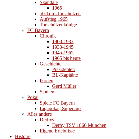
Skandale
1965
50-Tore-Torschützen
Aufstieg 1965
Torschützenkönige
FC Bayern
Chronik
1900-1933
1933-1945
1945-1965
1965 bis heute
Geschichte
Präsidenten
BL-Kapitäne
Ikonen
Gerd Müller
Stadien
Pokal
Spiele FC Bayern
Ligapokal, Supercup
Alles andere
Derbys
Derby TSV 1860 München
Eigene Erlebnisse
Historie