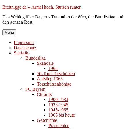
Zum
Breitnigge.de – Ärmel hoch. Stutzen runter.
Inhalt
Das Weblog über Bayerns Traumduo der 80er, die Bundesliga und
springen
den ganzen Rest.
Menü
Impressum
Datenschutz
Statistik
Bundesliga
Skandale
1965
50-Tore-Torschützen
Aufstieg 1965
Torschützenkönige
FC Bayern
Chronik
1900-1933
1933-1945
1945-1965
1965 bis heute
Geschichte
Präsidenten