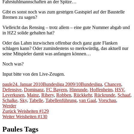
Fahrstuhlmannschaften an der Spitze…
Gibt es sonst noch was zum gestrigen Gastspiel auf der Baustelle
Bremen zu sagen?
Vielleicht das Rensing – trotz allem – eine gute Nummer abgab und
in HZ2 solide gehalten hat?
Oder das Lahm inzwischen offenbar doch ganz gute Flanken
schlagen kann? Oder zumindestens so merkwürdig, das aktuell nur
seine Mitspieler damit was anfangen können…
Noch was?
Input bitte von den Live-Zeugen.
Autor
Veröffentlicht
Kategorien
Schlagwörter
paule
24. Januar 2010
Bundesliga 2009/10
Bundesliga
,
Chancen
,
am
Defensive
,
Dominanz
,
FC Bayern
,
Hinrunde
,
Hoffenheim
,
HSV
,
Leverkusen
,
Mainz
,
Ribery
,
Robben
,
Rückkehr
,
Rückrunde
,
Schaaf
,
Schalke
,
Sky
,
Tabelle
,
Tabellenführung
,
van Gaal
,
Vorschau
,
Werder
Beitragsnavigation
Vorheriger
Zurück
Weisheiten #129
Nächster
Beitrag:
Weiter
Weisheiten #130
Beitrag:
Paules Tags