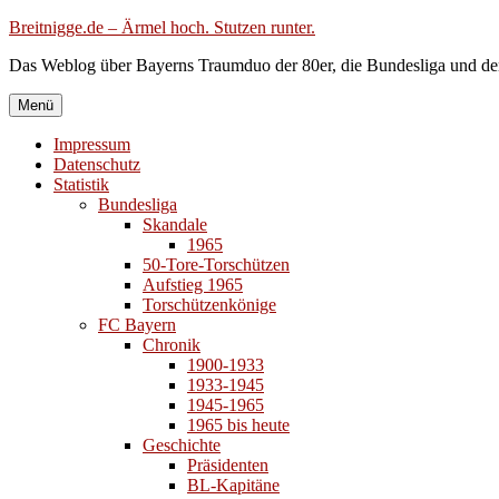
Zum
Breitnigge.de – Ärmel hoch. Stutzen runter.
Inhalt
Das Weblog über Bayerns Traumduo der 80er, die Bundesliga und de
springen
Menü
Impressum
Datenschutz
Statistik
Bundesliga
Skandale
1965
50-Tore-Torschützen
Aufstieg 1965
Torschützenkönige
FC Bayern
Chronik
1900-1933
1933-1945
1945-1965
1965 bis heute
Geschichte
Präsidenten
BL-Kapitäne