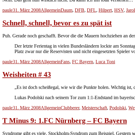
Autor
Veröffentlicht
Kategorien
Schlagwörter
paule
31. März 2008
Allgemein
Daum
,
DFB
,
DFL
,
Hilpert
,
HSV
,
Jaro
am
Schnell, schnell, bevor es zu spät ist
Puh. Gerade noch geschafft. Bevor die die Mauern hochziehen an de
Der letzte Ferientag in vielen Bundesländern lockte am Sonnt
Platz zwar nur die Reservisten und nicht eingesetzten Spiele
Autor
Veröffentlicht
Kategorien
Schlagwörter
paule
31. März 2008
Allgemein
Fans
,
FC Bayern
,
Luca Toni
am
Weisheiten # 43
„Es ist doch scheißegal, wie wir die Punkte holen. Wichtig ist, 
Lukas Podolski nach seinem Tor zum 1:1-Endstand im bayeris
Autor
Veröffentlicht
Kategorien
Schlagwörter
paule
31. März 2008
Allgemein
Clubberer
,
Meisterschaft
,
Podolski
,
Wei
am
T Minus 9: 1.FC Nürnberg – FC Bayern
Syndrome gibt es viele. Stockholm-Syndrom zum Beispiel. Gestern 