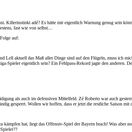
 Killerinstinkt adé? Es hätte mir eigentlich Warnung genug sein können
estens, fast wie von selbst…
Folge auf:
d Lell aktuell das Maß aller Dinge sind auf den Flügeln, muss ich mich
ga-Spieler eigentlich sein? Ein Fehlpass-Rekord jagte den anderen. De
digung als auch im defensiven Mittelfeld. Zé Roberto war auch gester
ändig gesperrt. Wollen wir hoffen, dass er jetzt die restliche Saison 
u kämpfen hat, liegt das Offensiv-Spiel der Bayern brach! Was aber no
Spieler??