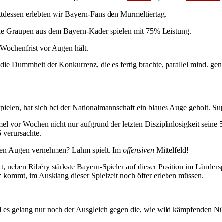
attdessen erlebten wir Bayern-Fans den Murmeltiertag.
ie Graupen aus dem Bayern-Kader spielen mit 75% Leistung.
Wochenfrist vor Augen hält.
 die Dummheit der Konkurrenz, die es fertig brachte, parallel mind. g
ielen, hat sich bei der Nationalmannschaft ein blaues Auge geholt. Sup
l vor Wochen nicht nur aufgrund der letzten Disziplinlosigkeit seine 5
6 verursachte.
ten Augen vernehmen? Lahm spielt. Im
offensiven
Mittelfeld!
, neben Ribéry stärkste Bayern-Spieler auf dieser Position im Länderspiel
 kommt, im Ausklang dieser Spielzeit noch öfter erleben müssen.
und es gelang nur noch der Ausgleich gegen die, wie wild kämpfenden N