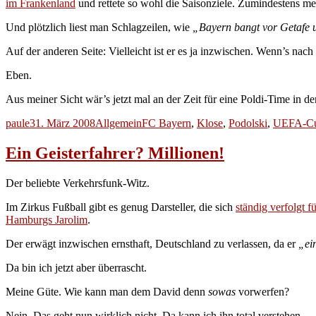
im Frankenland
und rettete so wohl die Saisonziele. Zumindestens men
Und plötzlich liest man Schlagzeilen, wie
„Bayern bangt vor Getafe 
Auf der anderen Seite: Vielleicht ist er es ja inzwischen. Wenn’s n
Eben.
Aus meiner Sicht wär’s jetzt mal an der Zeit für eine Poldi-Time in d
Autor
Veröffentlicht
Kategorien
Schlagwörter
paule
31. März 2008
Allgemein
FC Bayern
,
Klose
,
Podolski
,
UEFA-C
am
Ein Geisterfahrer? Millionen!
Der beliebte Verkehrsfunk-Witz.
Im Zirkus Fußball gibt es genug Darsteller, die sich
ständig verfolgt f
Hamburgs Jarolim
.
Der erwägt inzwischen ernsthaft, Deutschland zu verlassen, da er
„ei
Da bin ich jetzt aber überrascht.
Meine Güte. Wie kann man dem David denn
sowas
vorwerfen?
Nein. Das geht nun wirklich nicht. Da kann ich ihn total verstehen…