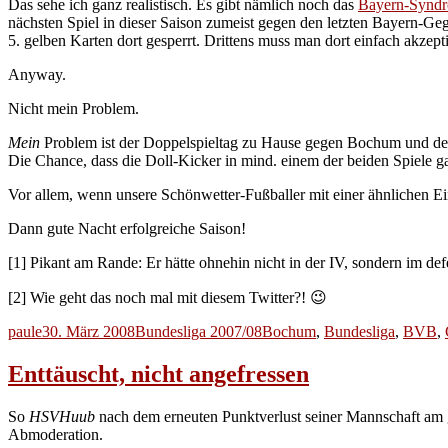
Das sehe ich ganz realistisch. Es gibt nämlich noch das
Bayern-Synd
nächsten Spiel in dieser Saison zumeist gegen den letzten Bayern-G
5. gelben Karten dort gesperrt. Drittens muss man dort einfach akze
Anyway.
Nicht mein Problem.
Mein
Problem ist der Doppelspieltag zu Hause gegen Bochum und 
Die Chance, dass die Doll-Kicker in mind. einem der beiden Spiele ga
Vor allem, wenn unsere Schönwetter-Fußballer mit einer ähnlichen Ei
Dann gute Nacht erfolgreiche Saison!
[1] Pikant am Rande: Er hätte ohnehin nicht in der IV, sondern im de
[2] Wie geht das noch mal mit diesem Twitter?! 😉
Autor
Veröffentlicht
Kategorien
Schlagwörter
paule
30. März 2008
Bundesliga 2007/08
Bochum
,
Bundesliga
,
BVB
,
am
Enttäuscht, nicht angefressen
So
HSVHuub
nach dem erneuten Punktverlust seiner Mannschaft am
Abmoderation.