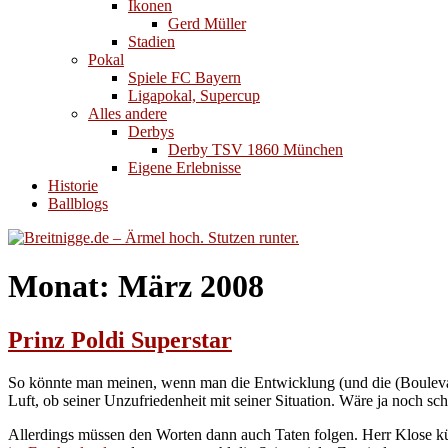
Ikonen
Gerd Müller
Stadien
Pokal
Spiele FC Bayern
Ligapokal, Supercup
Alles andere
Derbys
Derby TSV 1860 München
Eigene Erlebnisse
Historie
Ballblogs
Monat:
März 2008
Prinz Poldi Superstar
So könnte man meinen, wenn man die Entwicklung (und die (Boulev
Luft, ob seiner Unzufriedenheit mit seiner Situation. Wäre ja noch s
Allerdings müssen den Worten dann auch Taten folgen. Herr Klose kü