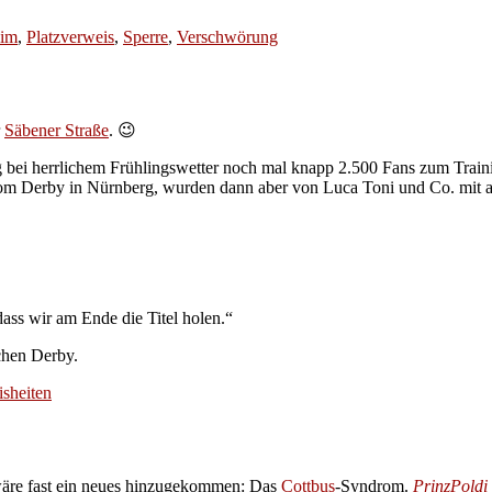
lim
,
Platzverweis
,
Sperre
,
Verschwörung
r
Säbener Straße
. 😉
ag bei herrlichem Frühlingswetter noch mal knapp 2.500 Fans zum Trai
r vom Derby in Nürnberg, wurden dann aber von Luca Toni und Co. mit 
dass wir am Ende die Titel holen.“
chen Derby.
sheiten
wäre fast ein neues hinzugekommen: Das
Cottbus
-Syndrom.
PrinzPoldi