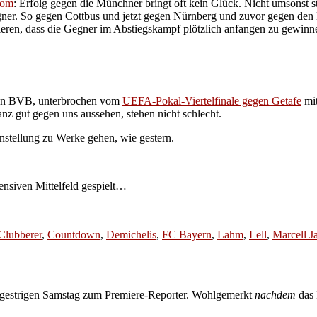
rom
: Erfolg gegen die Münchner bringt oft kein Glück. Nicht umsonst st
egner. So gegen Cottbus und jetzt gegen Nürnberg und zuvor gegen den
ptieren, dass die Gegner im Abstiegskampf plötzlich anfangen zu gewin
den BVB, unterbrochen vom
UEFA-Pokal-Viertelfinale gegen Getafe
mit
nz gut gegen uns aussehen, stehen nicht schlecht.
nstellung zu Werke gehen, wie gestern.
fensiven Mittelfeld gespielt…
Clubberer
,
Countdown
,
Demichelis
,
FC Bayern
,
Lahm
,
Lell
,
Marcell J
 gestrigen Samstag zum Premiere-Reporter. Wohlgemerkt
nachdem
das 