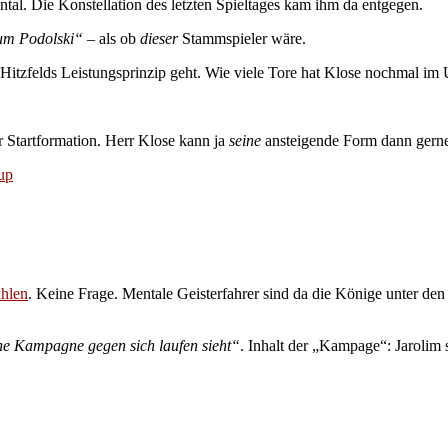
tal. Die Konstellation des letzten Spieltages kam ihm da entgegen.
um Podolski“
– als ob
dieser
Stammspieler wäre.
ach Hitzfelds Leistungsprinzip geht. Wie viele Tore hat Klose nochmal
er Startformation. Herr Klose kann ja
seine
ansteigende Form dann gerne 
up
ühlen
. Keine Frage. Mentale Geisterfahrer sind da die Könige unter de
ne Kampagne gegen sich laufen sieht“
. Inhalt der „Kampage“: Jarolim