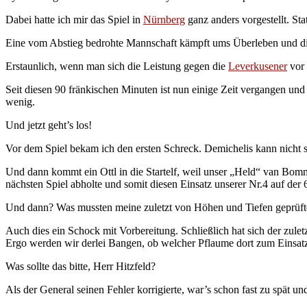
Dabei hatte ich mir das Spiel in
Nürnberg
ganz anders vorgestellt. St
Eine vom Abstieg bedrohte Mannschaft kämpft ums Überleben und d
Erstaunlich, wenn man sich die Leistung gegen die
Leverkusener
vor 
Seit diesen 90 fränkischen Minuten ist nun einige Zeit vergangen und
wenig.
Und jetzt geht’s los!
Vor dem Spiel bekam ich den ersten Schreck. Demichelis kann nicht sp
Und dann kommt ein Ottl in die Startelf, weil unser „Held“ van Bomme
nächsten Spiel abholte und somit diesen Einsatz unserer Nr.4 auf der 
Und dann? Was mussten meine zuletzt von Höhen und Tiefen geprüf
Auch dies ein Schock mit Vorbereitung. Schließlich hat sich der zuletzt
Ergo werden wir derlei Bangen, ob welcher Pflaume dort zum Einsatz
Was sollte das bitte, Herr Hitzfeld?
Als der General seinen Fehler korrigierte, war’s schon fast zu spät 