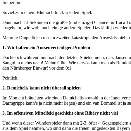
Immerhin.
Soviel zu meinem Bluthochdruck
vor
dem Spiel.
Dann nach 13 Sekunden die größte (und einzige) Chance für Luca Toni.
insgeheim, wie wohl auch einige andere Spieler: Das läuft ja wieder b
Mehrere Dinge fielen mir im zweiten katastrophalen Auswärtsspiel in 
1. Wir haben ein Aussenverteidiger-Problem
Dachte ich während und nach den letzten Spielen noch, dass Jansen un
Sangol in nichts nach! Meine Güte. Wie nervös kann man als Bundesli
den Nürnberger Einwurf vor dem 0:1.
Peinlich.
2. Demichelis kann nicht überall spielen
Im Moment bräuchten wir einen Demichelis sowohl in der Innenvertei
Darmgrippe kann’s ja nicht mehr liegen) und ein van Bommel ist ja st
3. Im offensiven Mittelfeld geschieht ohne Ribéry nicht viel
Und wenn dieser Wunderspieler dann mit 2-3, öfter 4 Gegenspielern z
aus dem Spiel nehmen, wo sind dann die freien, ungedeckten Bayern-