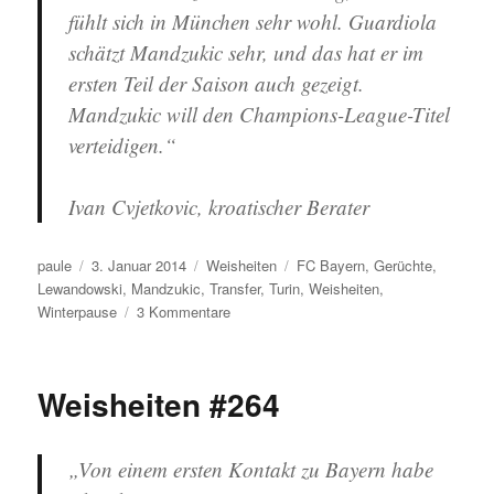
fühlt sich in München sehr wohl. Guardiola
schätzt Mandzukic sehr, und das hat er im
ersten Teil der Saison auch gezeigt.
Mandzukic will den Champions-League-Titel
verteidigen.“
Ivan Cvjetkovic, kroatischer Berater
Autor
Veröffentlicht
Kategorien
Schlagwörter
paule
3. Januar 2014
Weisheiten
FC Bayern
,
Gerüchte
,
am
Lewandowski
,
Mandzukic
,
Transfer
,
Turin
,
Weisheiten
,
zu
Winterpause
3 Kommentare
Weisheiten
#265
Weisheiten #264
„Von einem ersten Kontakt zu Bayern habe