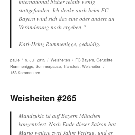
international bisher relativ wenig
stattgefunden. Ich denke auch beim FC
Bayern wird sich das eine oder andere an
Veränderung noch ergeben.“
Karl-Heinz Rummenigge, geduldig.
Autor
Veröffentlicht
Kategorien
Schlagwörter
paule
9. Juli 2015
Weisheiten
FC Bayern
,
Gerüchte
,
am
Rummenigge
,
Sommerpause
,
Transfers
,
Weisheiten
zu
158 Kommentare
Weisheiten
#321
Weisheiten #265
Mandzukic ist auf Bayern München
konzentriert. Nach Ende dieser Saison hat
Mario weitere zwei Jahre Vertrag, und er