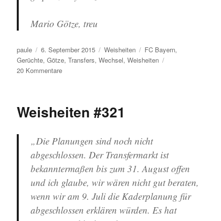
Mario Götze, treu
Autor
Veröffentlicht
Kategorien
Schlagwörter
paule
6. September 2015
Weisheiten
FC Bayern
,
am
Gerüchte
,
Götze
,
Transfers
,
Wechsel
,
Weisheiten
zu
20 Kommentare
Weisheiten
#324
Weisheiten #321
„Die Planungen sind noch nicht
abgeschlossen. Der Transfermarkt ist
bekanntermaßen bis zum 31. August offen
und ich glaube, wir wären nicht gut beraten,
wenn wir am 9. Juli die Kaderplanung für
abgeschlossen erklären würden. Es hat