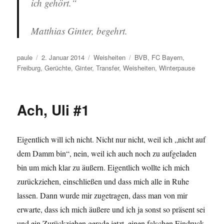
ich gehört.“
Matthias Ginter, begehrt.
Autor
Veröffentlicht
Kategorien
Schlagwörter
paule
2. Januar 2014
Weisheiten
BVB
,
FC Bayern
,
am
Freiburg
,
Gerüchte
,
Ginter
,
Transfer
,
Weisheiten
,
Winterpause
Ach, Uli #1
Eigentlich will ich nicht. Nicht nur nicht, weil ich „nicht auf
dem Damm bin“, nein, weil ich auch noch zu aufgeladen
bin um mich klar zu äußern. Eigentlich wollte ich mich
zurückziehen, einschließen und dass mich alle in Ruhe
lassen. Dann wurde mir zugetragen, dass man von mir
erwarte, dass ich mich äußere und ich ja sonst so präsent sei
und ein Zurückziehen gerade jetzt, einen falschen Eindruck