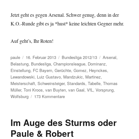
Jetzt geht es gegen Arsenal. Schwer genug, denn in der
K.O.-Runde gibt es ja *hust* keine leichten Gegner mehr.
Auf geht’s, Ihr Roten!
Autor
Veröffentlicht
Kategorien
Schlagwörter
paule
16. Februar 2013
Bundesliga 2012/13
Arsenal
,
am
Belastung
,
Bundesliga
,
Championsleague
,
Dominanz
,
Einstellung
,
FC Bayern
,
Gerüchte
,
Gomez
,
Heynckes
,
Lewandowski
,
Luiz Gustavo
,
Mandzukic
,
Martinez
,
Meisterschaft
,
Schweinsteiger
,
Standards
,
Tabelle
,
Thomas
Müller
,
Toni Kroos
,
van Buyten
,
van Gaal
,
VfL
,
Vorsprung
,
zu
Wolfsburg
173 Kommentare
Traum-
Mario.
Albtraum-
Im Auge des Sturms oder
Luiz.
Phantom-
Paule & Robert
Javier.