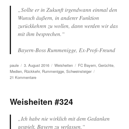
„Sollte er in Zukunft irgendwann einmal den
Wunsch äußern,
in anderer Funktion
zurückkehren zu wollen, dann werden wir das
mit ihm besprechen.“
Bayern-Boss Rummenigge, Ex-Profi-Freund
Autor
Veröffentlicht
Kategorien
Schlagwörter
paule
3. August 2016
Weisheiten
FC Bayern
,
Gerüchte
,
am
Medien
,
Rückkehr
,
Rummenigge
,
Schweinsteiger
zu
21 Kommentare
Weisheiten
#339
Weisheiten #324
„Ich habe nie wirklich mit dem Gedanken
gespielt, Bayern zu verlassen.“