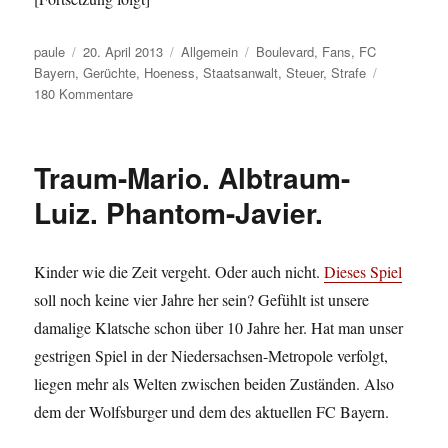
Autor
Veröffentlicht
Kategorien
Schlagwörter
paule
20. April 2013
Allgemein
Boulevard
,
Fans
,
FC
am
Bayern
,
Gerüchte
,
Hoeness
,
Staatsanwalt
,
Steuer
,
Strafe
zu
180 Kommentare
Ach,
Uli
#1
Traum-Mario. Albtraum-
Luiz. Phantom-Javier.
Kinder wie die Zeit vergeht. Oder auch nicht.
Dieses Spiel
soll noch keine vier Jahre her sein? Gefühlt ist unsere
damalige Klatsche schon über 10 Jahre her. Hat man unser
gestrigen Spiel in der Niedersachsen-Metropole verfolgt,
liegen mehr als Welten zwischen beiden Zuständen. Also
dem der Wolfsburger und dem des aktuellen FC Bayern.