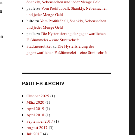
r.
Shankly, Nebensachen und jeder Menge Geld
paule
zu
Vom Profifußball, Shankly, Nebensachen
an
und jeder Menge Geld
hilto
zu
Vom Profifußball, Shankly, Nebensachen
und jeder Menge Geld
paule
zu
Die Hysterisierung der gegenwartlichen
en
Fußlümmelei – eine Streitschrift
Stadtneurotiker
zu
Die Hysterisierung der
gegenwartlichen Fußlümmelei – eine Streitschrift
PAULES ARCHIV
Oktober 2025
(1)
März 2020
(1)
April 2019
(1)
April 2018
(1)
September 2017
(1)
August 2017
(3)
Juli 2017
(4)