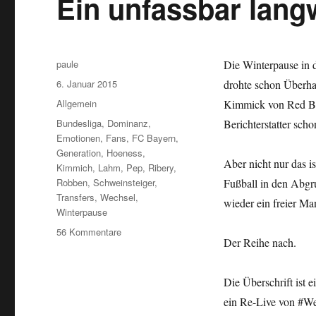
Ein unfassbar lang
Autor
paule
Die Winterpause in d
Veröffentlicht
6. Januar 2015
drohte schon Überha
am
Kategorien
Allgemein
Kimmick von Red Bul
Schlagwörter
Bundesliga
,
Dominanz
,
Berichterstatter sch
Emotionen
,
Fans
,
FC Bayern
,
Generation
,
Hoeness
,
Aber nicht nur das i
Kimmich
,
Lahm
,
Pep
,
Ribery
,
Robben
,
Schweinsteiger
,
Fußball in den Abgru
Transfers
,
Wechsel
,
wieder ein freier Ma
Winterpause
zu
56 Kommentare
Der Reihe nach.
Ein
unfassbar
langweiliger
Die Überschrift ist e
Scheißverein
ein Re-Live von #We