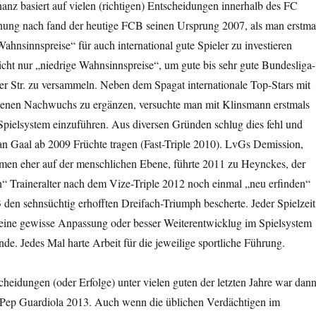
anz basiert auf vielen (richtigen) Entscheidungen innerhalb des FC
ung nach fand der heutige FCB seinen Ursprung 2007, als man erstma
Wahnsinnspreise“ für auch international gute Spieler zu investieren
icht nur „niedrige Wahnsinnspreise“, um gute bis sehr gute Bundesliga-
er Str. zu versammeln. Neben dem Spagat internationale Top-Stars mit
genen Nachwuchs zu ergänzen, versuchte man mit Klinsmann erstmals
Spielsystem einzuführen. Aus diversen Gründen schlug dies fehl und
 van Gaal ab 2009 Früchte tragen (Fast-Triple 2010). LvGs Demission,
men eher auf der menschlichen Ebene, führte 2011 zu Heynckes, der
n“ Traineralter nach dem Vize-Triple 2012 noch einmal „neu erfinden“
den sehnsüchtig erhofften Dreifach-Triumph bescherte. Jeder Spielzeit
g eine gewisse Anpassung oder besser Weiterentwicklug im Spielsystem
e. Jedes Mal harte Arbeit für die jeweilige sportliche Führung.
cheidungen (oder Erfolge) unter vielen guten der letzten Jahre war dan
t Pep Guardiola 2013. Auch wenn die üblichen Verdächtigen im