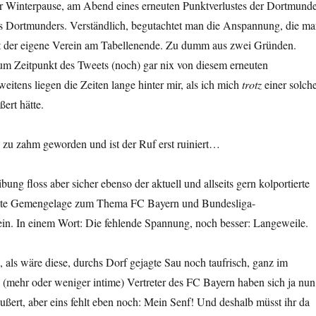
r Winterpause, am Abend eines erneuten Punktverlustes der Dortmunde
Dortmunders. Verständlich, begutachtet man die Anspannung, die m
ht der eigene Verein am Tabellenende. Zu dumm aus zwei Gründen.
um Zeitpunkt des Tweets (noch) gar nix von diesem erneuten
itens liegen die Zeiten lange hinter mir, als ich mich
trotz
einer solch
ert hätte.
ch zu zahm geworden und ist der Ruf erst ruiniert…
bung floss aber sicher ebenso der aktuell und allseits gern kolportierte
amte Gemengelage zum Thema FC Bayern und Bundesliga-
ein. In einem Wort: Die fehlende Spannung, noch besser: Langeweile.
 so, als wäre diese, durchs Dorf gejagte Sau noch taufrisch, ganz im
 (mehr oder weniger intime) Vertreter des FC Bayern haben sich ja nun
ßert, aber eins fehlt eben noch: Mein Senf! Und deshalb müsst ihr da