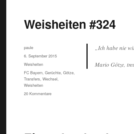
Weisheiten #324
„Ich habe nie wi
Autor
paule
Veröffentlicht
6. September 2015
am
Mario Götze, tre
Kategorien
Weisheiten
Schlagwörter
FC Bayern
,
Gerüchte
,
Götze
,
Transfers
,
Wechsel
,
Weisheiten
zu
20 Kommentare
Weisheiten
#324