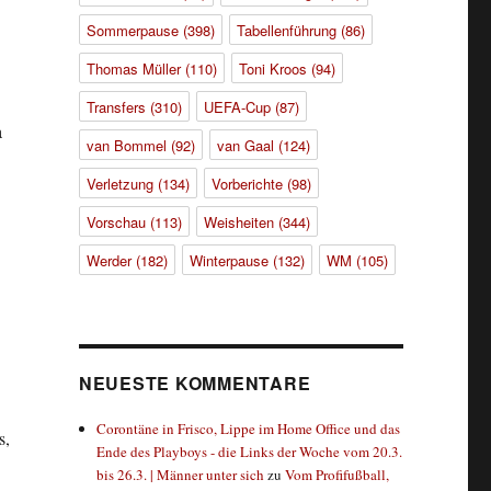
Sommerpause
(398)
Tabellenführung
(86)
Thomas Müller
(110)
Toni Kroos
(94)
Transfers
(310)
UEFA-Cup
(87)
a
van Bommel
(92)
van Gaal
(124)
Verletzung
(134)
Vorberichte
(98)
Vorschau
(113)
Weisheiten
(344)
Werder
(182)
Winterpause
(132)
WM
(105)
NEUESTE KOMMENTARE
Corontäne in Frisco, Lippe im Home Office und das
s,
Ende des Playboys - die Links der Woche vom 20.3.
bis 26.3. | Männer unter sich
zu
Vom Profifußball,