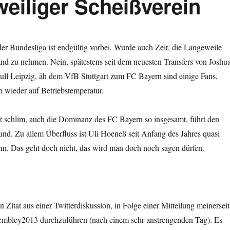
weiliger Scheißverein
er Bundesliga ist endgültig vorbei. Wurde auch Zeit, die Langeweile
nd zu nehmen. Nein, spätestens seit dem neuesten Transfers von Joshu
l Leipzig, äh dem VfB Stuttgart zum FC Bayern sind einige Fans,
on wieder auf Betriebstemperatur.
st schlim, auch die Dominanz des FC Bayern so insgesamt, führt den
nd. Zu allem Überfluss ist Uli Hoeneß seit Anfang des Jahres quasi
nn. Das geht doch nicht, das wird man doch noch sagen dürfen.
in Zitat aus einer Twitterdiskussion, in Folge einer Mitteilung meinerseit
mbley2013 durchzuführen (nach einem sehr anstrengenden Tag). Es