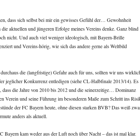
eiten, dass sich selbst bei mir ein gewisses Gefühl der… Gewohnheit
an die aktuellen und jüngeren Erfolge meines Vereins denke. Ganz blind
noch nicht. Und auch viel weniger ideologisch, mit Bayern-Brille
enziert und Vereins-hörig, wie sich das andere gerne als Weltbild
 durchaus die (langfristige) Gefahr auch für uns, sollten wir uns wirklic
er jeglicher Konkurrenz entledigen (siehe CL-Halbfinale 2013/14). Es
ten, dass die Jahre von 2010 bis 2012 und die seinerzeitige… Dominanz
en Verein und seine Führung im besonderen Maße zum Schritt ins Risi
 stünde der FC Bayern heute, ohne diesen starken BVB? Das weiß zwa
rmute anders als aktuell.
 Bayern kam weder aus der Luft noch über Nacht – das ist mal klar.