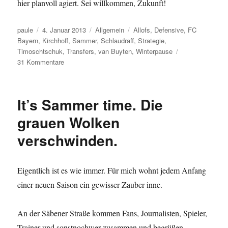
hier planvoll agiert. Sei willkommen, Zukunft!
Autor
Veröffentlicht
Kategorien
Schlagwörter
paule
4. Januar 2013
Allgemein
Allofs
,
Defensive
,
FC
am
Bayern
,
Kirchhoff
,
Sammer
,
Schlaudraff
,
Strategie
,
Timoschtschuk
,
Transfers
,
van Buyten
,
Winterpause
zu
31 Kommentare
Von
Fragezeichen
bis
It’s Sammer time. Die
Begeisterung
oder
grauen Wolken
Kirchhoff
verschwinden.
nicht
Schlaudraff
Eigentlich ist es wie immer. Für mich wohnt jedem Anfang
einer neuen Saison ein gewisser Zauber inne.
An der Säbener Straße kommen Fans, Journalisten, Spieler,
Trainer und sonstnochwer zusammen und begrüßen