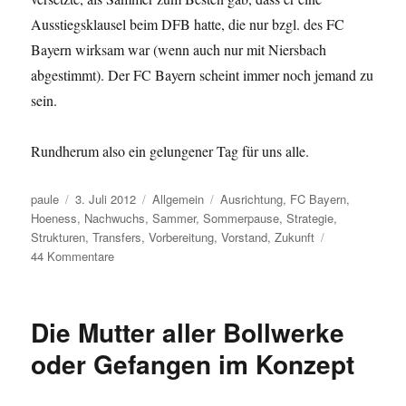
Ausstiegsklausel beim DFB hatte, die nur bzgl. des FC
Bayern wirksam war (wenn auch nur mit Niersbach
abgestimmt). Der FC Bayern scheint immer noch jemand zu
sein.
Rundherum also ein gelungener Tag für uns alle.
Autor
Veröffentlicht
Kategorien
Schlagwörter
paule
3. Juli 2012
Allgemein
Ausrichtung
,
FC Bayern
,
am
Hoeness
,
Nachwuchs
,
Sammer
,
Sommerpause
,
Strategie
,
Strukturen
,
Transfers
,
Vorbereitung
,
Vorstand
,
Zukunft
zu
44 Kommentare
It’s
Sammer
time.
Die Mutter aller Bollwerke
Die
grauen
oder Gefangen im Konzept
Wolken
verschwinden.