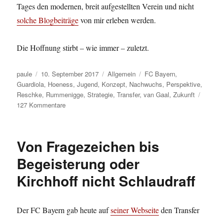
Tages den modernen, breit aufgestellten Verein und nicht
solche Blogbeiträge
von mir erleben werden.
Die Hoffnung stirbt – wie immer – zuletzt.
Autor
Veröffentlicht
Kategorien
Schlagwörter
paule
10. September 2017
Allgemein
FC Bayern
,
am
Guardiola
,
Hoeness
,
Jugend
,
Konzept
,
Nachwuchs
,
Perspektive
,
Reschke
,
Rummenigge
,
Strategie
,
Transfer
,
van Gaal
,
Zukunft
zu
127 Kommentare
They
did
it
Von Fragezeichen bis
their
way
Begeisterung oder
oder
Kirchhoff nicht Schlaudraff
Old
blue
eyes
Uli
Der FC Bayern gab heute auf
seiner Webseite
den Transfer