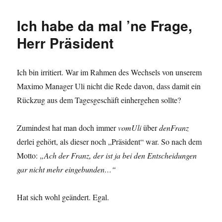
habe
ein
Ich habe da mal ’ne Frage,
Problem
oder
Herr Präsident
Ich
suche
eine
Ich bin irritiert. War im Rahmen des Wechsels von unserem
Vertretung
Maximo Manager Uli nicht die Rede davon, dass damit ein
Rückzug aus dem Tagesgeschäft einhergehen sollte?
Zumindest hat man doch immer
vomUli
über
denFranz
derlei gehört, als dieser noch „Präsident“ war. So nach dem
Motto:
„Ach der Franz, der ist ja bei den Entscheidungen
gar nicht mehr eingebunden…“
Hat sich wohl geändert. Egal.