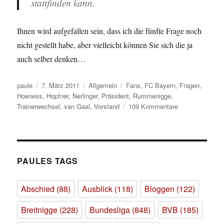
stattfinden kann.
Ihnen wird aufgefallen sein, dass ich die fünfte Frage noch
nicht gestellt habe, aber vielleicht können Sie sich die ja
auch selber denken…
Autor
Veröffentlicht
Kategorien
Schlagwörter
paule
7. März 2011
Allgemein
Fans
,
FC Bayern
,
Fragen
,
am
Hoeness
,
Hopfner
,
Nerlinger
,
Präsident
,
Rummenigge
,
zu
Trainerwechsel
,
van Gaal
,
Vorstand
109 Kommentare
Ich
habe
da
mal
’ne
PAULES TAGS
Frage,
Herr
Abschied
(88)
Ausblick
(118)
Bloggen
(122)
Präsident
Breitnigge
(228)
Bundesliga
(848)
BVB
(185)