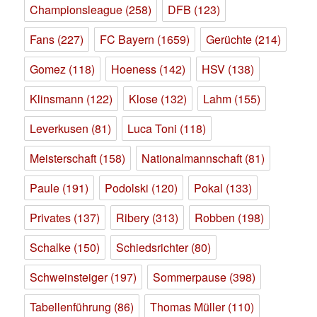
Championsleague
(258)
DFB
(123)
Fans
(227)
FC Bayern
(1659)
Gerüchte
(214)
Gomez
(118)
Hoeness
(142)
HSV
(138)
Klinsmann
(122)
Klose
(132)
Lahm
(155)
Leverkusen
(81)
Luca Toni
(118)
Meisterschaft
(158)
Nationalmannschaft
(81)
Paule
(191)
Podolski
(120)
Pokal
(133)
Privates
(137)
Ribery
(313)
Robben
(198)
Schalke
(150)
Schiedsrichter
(80)
Schweinsteiger
(197)
Sommerpause
(398)
Tabellenführung
(86)
Thomas Müller
(110)