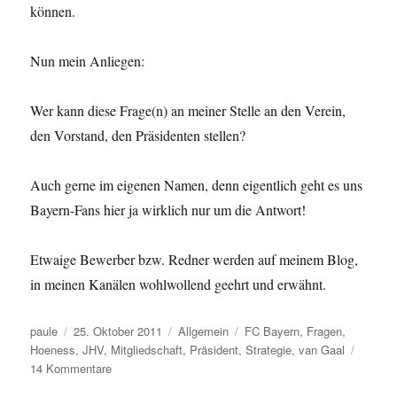
können.
Nun mein Anliegen:
Wer kann diese Frage(n) an meiner Stelle an den Verein,
den Vorstand, den Präsidenten stellen?
Auch gerne im eigenen Namen, denn eigentlich geht es uns
Bayern-Fans hier ja wirklich nur um die Antwort!
Etwaige Bewerber bzw. Redner werden auf meinem Blog,
in meinen Kanälen wohlwollend geehrt und erwähnt.
Autor
Veröffentlicht
Kategorien
Schlagwörter
paule
25. Oktober 2011
Allgemein
FC Bayern
,
Fragen
,
am
Hoeness
,
JHV
,
Mitgliedschaft
,
Präsident
,
Strategie
,
van Gaal
zu
14 Kommentare
Ich