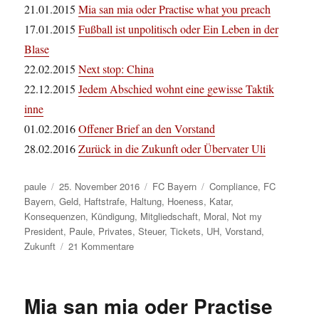
21.01.2015
Mia san mia oder Practise what you preach
17.01.2015
Fußball ist unpolitisch oder Ein Leben in der
Blase
22.02.2015
Next stop: China
22.12.2015
Jedem Abschied wohnt eine gewisse Taktik
inne
01.02.2016
Offener Brief an den Vorstand
28.02.2016
Zurück in die Zukunft oder Übervater Uli
Autor
Veröffentlicht
Kategorien
Schlagwörter
paule
25. November 2016
FC Bayern
Compliance
,
FC
am
Bayern
,
Geld
,
Haftstrafe
,
Haltung
,
Hoeness
,
Katar
,
Konsequenzen
,
Kündigung
,
Mitgliedschaft
,
Moral
,
Not my
President
,
Paule
,
Privates
,
Steuer
,
Tickets
,
UH
,
Vorstand
,
zu
Zukunft
21 Kommentare
Das
war
es
Mia san mia oder Practise
noch