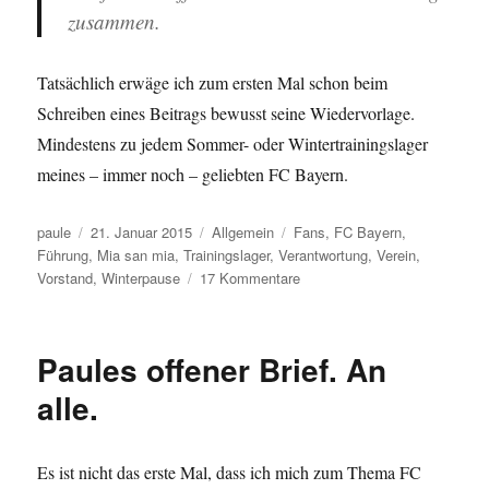
zusammen.
Tatsächlich erwäge ich zum ersten Mal schon beim
Schreiben eines Beitrags bewusst seine Wiedervorlage.
Mindestens zu jedem Sommer- oder Wintertrainingslager
meines – immer noch – geliebten FC Bayern.
Autor
Veröffentlicht
Kategorien
Schlagwörter
paule
21. Januar 2015
Allgemein
Fans
,
FC Bayern
,
am
Führung
,
Mia san mia
,
Trainingslager
,
Verantwortung
,
Verein
,
zu
Vorstand
,
Winterpause
17 Kommentare
Mia
san
mia
Paules offener Brief. An
oder
Practise
alle.
what
you
preach
Es ist nicht das erste Mal, dass ich mich zum Thema FC