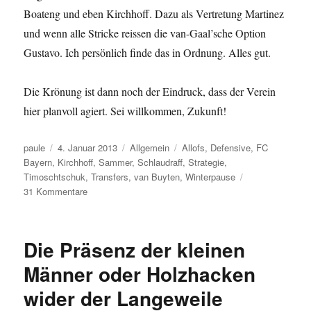
Boateng und eben Kirchhoff. Dazu als Vertretung Martinez
und wenn alle Stricke reissen die van-Gaal’sche Option
Gustavo. Ich persönlich finde das in Ordnung. Alles gut.
Die Krönung ist dann noch der Eindruck, dass der Verein
hier planvoll agiert. Sei willkommen, Zukunft!
Autor
Veröffentlicht
Kategorien
Schlagwörter
paule
4. Januar 2013
Allgemein
Allofs
,
Defensive
,
FC
am
Bayern
,
Kirchhoff
,
Sammer
,
Schlaudraff
,
Strategie
,
Timoschtschuk
,
Transfers
,
van Buyten
,
Winterpause
zu
31 Kommentare
Von
Fragezeichen
bis
Die Präsenz der kleinen
Begeisterung
oder
Männer oder Holzhacken
Kirchhoff
wider der Langeweile
nicht
Schlaudraff