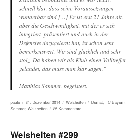
schnell klar, dass seine Voraussetzungen
wunderbar sind […] Er ist erst 21 Jahre alt,
aber die Geschwindigkeit, mit der er sich
integriert, präsentiert und auch in der
Defensive dazugelernt hat, ist schon sehr
bemerkenswert. Wir sind glücklich und sehr
stolz. Da haben wir als Klub einen Volltreffer
gelandet, das muss man klar sagen.“
Matthias Sammer, begeistert.
Autor
Veröffentlicht
Kategorien
Schlagwörter
paule
31. Dezember 2014
Weisheiten
Bernat
,
FC Bayern
,
am
zu
Sammer
,
Weisheiten
25 Kommentare
Weisheiten
#300
Weisheiten #299