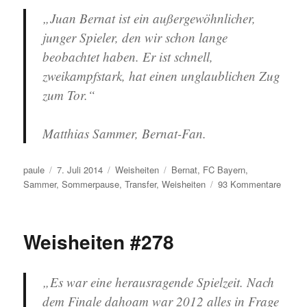
„Juan Bernat ist ein außergewöhnlicher,
junger Spieler, den wir schon lange
beobachtet haben. Er ist schnell,
zweikampfstark, hat einen unglaublichen Zug
zum Tor.“
Matthias Sammer, Bernat-Fan.
Autor
Veröffentlicht
Kategorien
Schlagwörter
paule
7. Juli 2014
Weisheiten
Bernat
,
FC Bayern
,
am
zu
Sammer
,
Sommerpause
,
Transfer
,
Weisheiten
93 Kommentare
Weishe
#285
Weisheiten #278
„Es war eine herausragende Spielzeit. Nach
dem Finale dahoam war 2012 alles in Frage