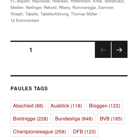
am
FC Bayern
,
Heynckes
,
Hoeness
,
Hoffenheim
,
Kritik
,
Mandzukic
,
Medien
,
Nerlinger
,
Rekord
,
Ribery
,
Rummenigge
,
Sammer
,
Shaqiri
,
Tabelle
,
Tabellenführung
,
Thomas Müller
zu
12 Kommentare
Die
Präsenz
der
Seitennummerierung
kleinen
SEITE
1
Männer
oder
NÄC
der
Holzhacken
HSTE
wider
SEIT
Beiträge
E
der
Langeweile
PAULES TAGS
Abschied
(88)
Ausblick
(118)
Bloggen
(122)
Breitnigge
(228)
Bundesliga
(848)
BVB
(185)
Championsleague
(258)
DFB
(123)