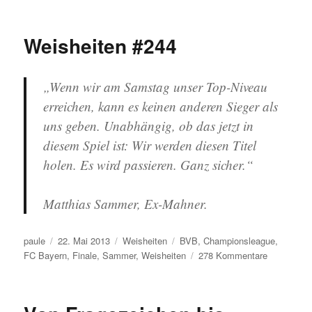
Weisheiten
#278
Weisheiten #244
„Wenn wir am Samstag unser Top-Niveau
erreichen, kann es keinen anderen Sieger als
uns geben. Unabhängig, ob das jetzt in
diesem Spiel ist: Wir werden diesen Titel
holen. Es wird passieren. Ganz sicher.“
Matthias Sammer, Ex-Mahner.
Autor
Veröffentlicht
Kategorien
Schlagwörter
paule
22. Mai 2013
Weisheiten
BVB
,
Championsleague
,
am
zu
FC Bayern
,
Finale
,
Sammer
,
Weisheiten
278 Kommentare
Weisheiten
#244