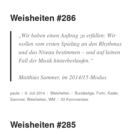
Weisheiten #286
„Wir haben einen Auftrag zu erfüllen: Wir
wollen vom ersten Spieltag an den Rhythmus
und das Niveau bestimmen – und auf keinen
Fall der Musik hinterherlaufen.“
Matthias Sammer, im 2014/15-Modus.
Autor
Veröffentlicht
Kategorien
Schlagwörter
paule
9. Juli 2014
Weisheiten
Bundesliga
,
Form
,
Kader
,
am
zu
Sammer
,
Weisheiten
,
WM
53 Kommentare
Weisheiten
#286
Weisheiten #285