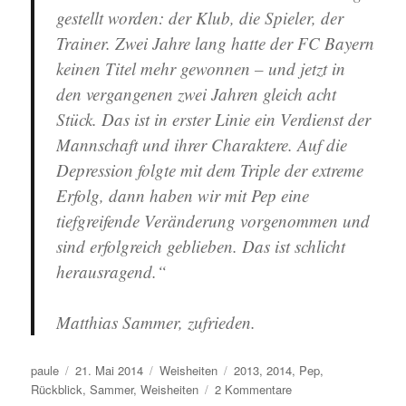
gestellt worden: der Klub, die Spieler, der
Trainer. Zwei Jahre lang hatte der FC Bayern
keinen Titel mehr gewonnen – und jetzt in
den vergangenen zwei Jahren gleich acht
Stück. Das ist in erster Linie ein Verdienst der
Mannschaft und ihrer Charaktere. Auf die
Depression folgte mit dem Triple der extreme
Erfolg, dann haben wir mit Pep eine
tiefgreifende Veränderung vorgenommen und
sind erfolgreich geblieben. Das ist schlicht
herausragend.“
Matthias Sammer, zufrieden.
Autor
Veröffentlicht
Kategorien
Schlagwörter
paule
21. Mai 2014
Weisheiten
2013
,
2014
,
Pep
,
am
zu
Rückblick
,
Sammer
,
Weisheiten
2 Kommentare