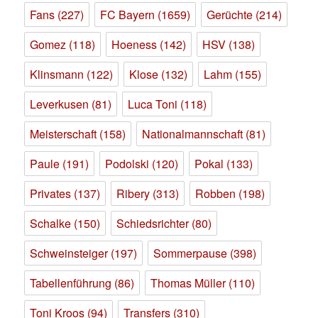
Fans
(227)
FC Bayern
(1659)
Gerüchte
(214)
Gomez
(118)
Hoeness
(142)
HSV
(138)
Klinsmann
(122)
Klose
(132)
Lahm
(155)
Leverkusen
(81)
Luca Toni
(118)
Meisterschaft
(158)
Nationalmannschaft
(81)
Paule
(191)
Podolski
(120)
Pokal
(133)
Privates
(137)
Ribery
(313)
Robben
(198)
Schalke
(150)
Schiedsrichter
(80)
Schweinsteiger
(197)
Sommerpause
(398)
Tabellenführung
(86)
Thomas Müller
(110)
Toni Kroos
(94)
Transfers
(310)