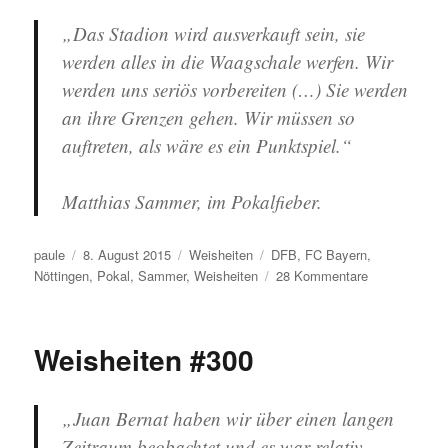
„Das Stadion wird ausverkauft sein, sie
werden alles in die Waagschale werfen. Wir
werden uns seriös vorbereiten (…) Sie werden
an ihre Grenzen gehen. Wir müssen so
auftreten, als wäre es ein Punktspiel.“
Matthias Sammer, im Pokalfieber.
Autor
Veröffentlicht
Kategorien
Schlagwörter
paule
8. August 2015
Weisheiten
DFB
,
FC Bayern
,
am
zu
Nöttingen
,
Pokal
,
Sammer
,
Weisheiten
28 Kommentare
Weisheiten
#323
Weisheiten #300
„Juan Bernat haben wir über einen langen
Zeitraum beobachtet und es war relativ