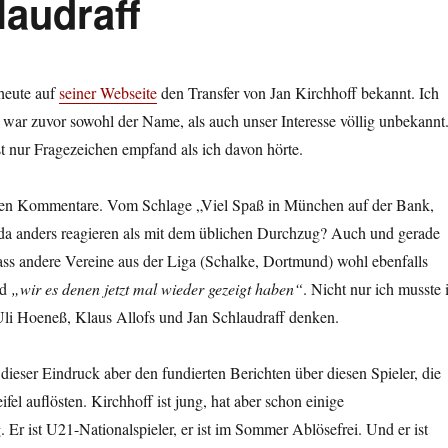
laudraff
heute auf
seiner Webseite
den Transfer von Jan Kirchhoff bekannt. Ich
r war zuvor sowohl der Name, als auch unser Interesse völlig unbekannt
t nur Fragezeichen empfand als ich davon hörte.
hen Kommentare. Vom Schlage „Viel Spaß in München auf der Bank,
 da anders reagieren als mit dem üblichen Durchzug? Auch und gerade
ass andere Vereine aus der Liga (Schalke, Dortmund) wohl ebenfalls
nd
„wir es denen jetzt mal wieder gezeigt haben“
. Nicht nur ich musste 
i Hoeneß, Klaus Allofs und Jan Schlaudraff denken.
 dieser Eindruck aber den fundierten Berichten über diesen Spieler, die
fel auflösten. Kirchhoff ist jung, hat aber schon einige
 Er ist U21-Nationalspieler, er ist im Sommer Ablösefrei. Und er ist