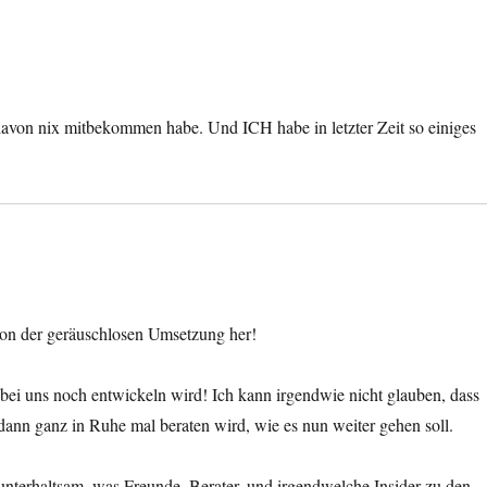
avon nix mitbekommen habe. Und ICH habe in letzter Zeit so einiges
von der geräuschlosen Umsetzung her!
n bei uns noch entwickeln wird! Ich kann irgendwie nicht glauben, dass
ann ganz in Ruhe mal beraten wird, wie es nun weiter gehen soll.
nterhaltsam, was Freunde, Berater, und irgendwelche Insider zu den