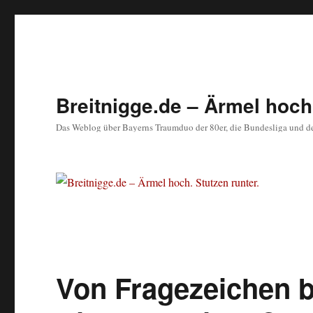
Breitnigge.de – Ärmel hoch.
Das Weblog über Bayerns Traumduo der 80er, die Bundesliga und d
Von Fragezeichen b