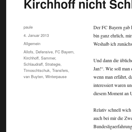
Kirchhoff nicht Sch
Autor
paule
Der FC Bayern gab 
Veröffentlicht
4. Januar 2013
bin ganz ehrlich, mi
am
Kategorien
Allgemein
Weshalb ich zunächs
Schlagwörter
Allofs
,
Defensive
,
FC Bayern
,
Kirchhoff
,
Sammer
,
Und dann die üblic
Schlaudraff
,
Strategie
,
Jan!“. Wie soll man
Timoschtschuk
,
Transfers
,
van Buyten
,
Winterpause
wenn man erfährt, d
interessiert waren u
diesem Moment an Ul
Relativ schnell wich
auch bei mir die Zwei
Bundesligaerfahrung.