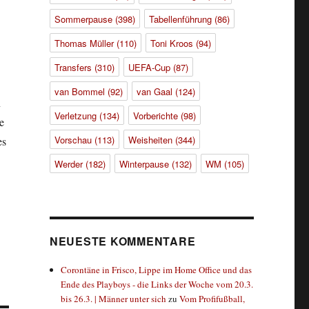
Sommerpause
(398)
Tabellenführung
(86)
Thomas Müller
(110)
Toni Kroos
(94)
Transfers
(310)
UEFA-Cup
(87)
van Bommel
(92)
van Gaal
(124)
n
Verletzung
(134)
Vorberichte
(98)
e
Vorschau
(113)
Weisheiten
(344)
es
Werder
(182)
Winterpause
(132)
WM
(105)
NEUESTE KOMMENTARE
Corontäne in Frisco, Lippe im Home Office und das
Ende des Playboys - die Links der Woche vom 20.3.
bis 26.3. | Männer unter sich
zu
Vom Profifußball,