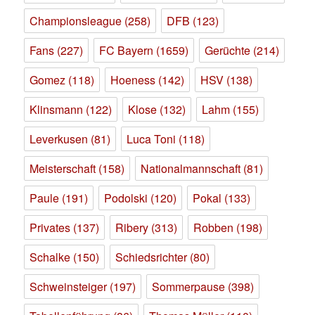
Championsleague
(258)
DFB
(123)
Fans
(227)
FC Bayern
(1659)
Gerüchte
(214)
Gomez
(118)
Hoeness
(142)
HSV
(138)
Klinsmann
(122)
Klose
(132)
Lahm
(155)
Leverkusen
(81)
Luca Toni
(118)
Meisterschaft
(158)
Nationalmannschaft
(81)
Paule
(191)
Podolski
(120)
Pokal
(133)
Privates
(137)
Ribery
(313)
Robben
(198)
Schalke
(150)
Schiedsrichter
(80)
Schweinsteiger
(197)
Sommerpause
(398)