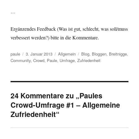
…
Ergänzendes Feedback (Was ist gut, schlecht, was soll/muss
verbessert werden?) bitte in die Kommentare.
Autor
Veröffentlicht
Kategorien
Schlagwörter
paule
3. Januar 2013
Allgemein
Blog
,
Bloggen
,
Breitnigge
,
am
Community
,
Crowd
,
Paule
,
Umfrage
,
Zufriedenheit
24 Kommentare zu „Paules
Crowd-Umfrage #1 – Allgemeine
Zufriedenheit“