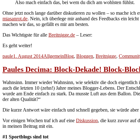
Also mach einfach das, bei wem du dich am wohlsten fühlst.
Ohne jetzt noch lange darüber diskutieren zu wollen – so mache ich
miasanrot.de
. Nein, ich überlege mir anhand des Feedbacks ein leich
machen wir das, so gefällt es mir am besten.
Das Wichtigste für alle
Breitnigge.de
– Leser:
Es geht weiter!
Autor
Veröffentlicht
Kategorien
Schlagwörter
paule
1. August 2014
Allgemein
Blog
,
Bloggen
,
Breitnigge
,
Communit
am
Paules Decima: Block-Dekade! Block-Blo
Wahnsinn. Immer wieder Wahnsinn, wie selektiv die doch eigentlich i
auch die letzten 10 (zehn!) Jahre meines Blogger-Lebens. Der Entsc
wurde am Ende einfach zu stark. Da musste Luft aus dem Ballon. Dies
der alten Qualität?“
Die kurze Antwort wäre einfach und schnell gegeben, sie würde aber 
Vor einigen Wochen traf ich auf eine
Diskussion
, die kurz zuvor auf 
in meinen Beitrag mit ein.
#1 Sportblogs sind tot