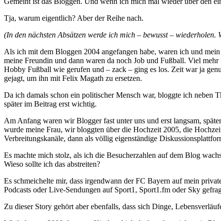
Gemeint ist das Bloggen. Und wenn ich mich mal wieder über den e
Tja, warum eigentlich? Aber der Reihe nach.
(In den nächsten Absätzen werde ich mich – bewusst – wiederholen. We
Als ich mit dem Bloggen 2004 angefangen habe, waren ich und mein 
meine Freundin und dann waren da noch Job und Fußball. Viel mehr nic
Hobby Fußball wie gerufen und – zack – ging es los. Zeit war ja g
gejagt, um ihn mit Felix Magath zu ersetzen.
Da ich damals schon ein politischer Mensch war, bloggte ich nebe
später im Beitrag erst wichtig.
Am Anfang waren wir Blogger fast unter uns und erst langsam, später
wurde meine Frau, wir bloggten über die Hochzeit 2005, die Hochzei
Verbreitungskanäle, dann als völlig eigenständige Diskussionsplattf
Es machte mich stolz, als ich die Besucherzahlen auf dem Blog wach
Wieso sollte ich das abstreiten?
Es schmeichelte mir, dass irgendwann der FC Bayern auf mein priva
Podcasts oder Live-Sendungen auf Sport1, Sport1.fm oder Sky gefragt
Zu dieser Story gehört aber ebenfalls, dass sich Dinge, Lebensverlä