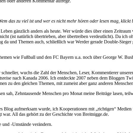
inen oder anderen Kommentar aufrege.
m das zu viel ist und wer es nicht mehr hören oder lesen mag, klickt 
Leben gänzlich anders als heute. Wer würde dies über einen Zeitraum
ht (ist natürlich übertrieben, aber übertreiben verdeutlicht). Da ich o
enug da und Themen auch, schließlich war Werder gerade Double-Siege
n Themen wie Fußball und den FC Bayern u.a. noch über George W. Bu
 schneller, wuchs die Zahl der Menschen, Leser, Kommentierer unserer 
tsreise nach Kanada 2006. Ich entdeckte 2007 neben dem Bloggen Twitte
ormen zu den gleichen Themen, mit zumeist aber ganz anderen Menschen.
sen sah, Zehntausende Menschen pro Monat meine Beiträge lasen, teil
tes Blog aufmerksam wurde, ich Kooperationen mit „richtigen“ Medien
 war. All das gehört zu der Geschichte von Breitnigge.de.
ufe und -Umstände verändern.