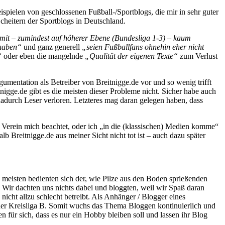
eispielen von geschlossenen Fußball-/Sportblogs, die mir in sehr guter
cheitern der Sportblogs in Deutschland.
omit – zumindest auf höherer Ebene (Bundesliga 1-3) – kaum
 haben“
und ganz generell
„seien Fußballfans ohnehin eher nicht
“
oder eben die mangelnde
„Qualität der eigenen Texte“
zum Verlust
umentation als Betreiber von Breitnigge.de vor und so wenig trifft
igge.de gibt es die meisten dieser Probleme nicht. Sicher habe auch
adurch Leser verloren. Letzteres mag daran gelegen haben, dass
n Verein mich beachtet, oder ich „in die (klassischen) Medien komme“
lb Breitnigge.de aus meiner Sicht nicht tot ist – auch dazu später
e meisten bedienten sich der, wie Pilze aus den Boden sprießenden
. Wir dachten uns nichts dabei und bloggten, weil wir Spaß daran
nicht allzu schlecht betreibt. Als Anhänger / Blogger eines
s der Kreisliga B. Somit wuchs das Thema Bloggen kontinuierlich und
 für sich, dass es nur ein Hobby bleiben soll und lassen ihr Blog