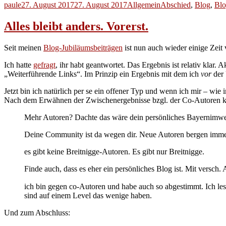
Autor
Veröffentlicht
Kategorien
Schlagwörter
paule
27. August 2017
27. August 2017
Allgemein
Abschied
,
Blog
,
Bl
am
Alles bleibt anders. Vorerst.
Seit meinen
Blog-Jubiläumsbeiträgen
ist nun auch wieder einige Zeit
Ich hatte
gefragt
, ihr habt geantwortet. Das Ergebnis ist relativ klar
„Weiterführende Links“. Im Prinzip ein Ergebnis mit dem ich
vor
der 
Jetzt bin ich natürlich per se ein offener Typ und wenn ich mir – wie
Nach dem Erwähnen der Zwischenergebnisse bzgl. der Co-Autoren kam 
Mehr Autoren? Dachte das wäre dein persönliches Bayernimw
Deine Community ist da wegen dir. Neue Autoren bergen imme
es gibt keine Breitnigge-Autoren. Es gibt nur Breitnigge.
Finde auch, dass es eher ein persönliches Blog ist. Mit versch.
ich bin gegen co-Autoren und habe auch so abgestimmt. Ich le
sind auf einem Level das wenige haben.
Und zum Abschluss: