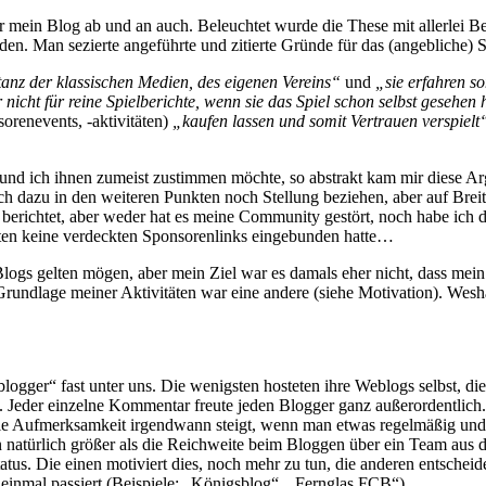
für mein Blog ab und an auch. Beleuchtet wurde die These mit allerlei B
en. Man sezierte angeführte und zitierte Gründe für das (angebliche) S
tanz der klassischen Medien, des eigenen Vereins“
und
„sie erfahren s
er nicht für reine Spielberichte, wenn sie das Spiel schon selbst gesehen
orenevents, -aktivitäten)
„kaufen lassen und somit Vertrauen verspielt
und ich ihnen zumeist zustimmen möchte, so abstrakt kam mir diese Arg
h dazu in den weiteren Punkten noch Stellung beziehen, aber auf Breitn
erichtet, aber weder hat es meine Community gestört, noch habe ich d
xten keine verdeckten Sponsorenlinks eingebunden hatte…
 Blogs gelten mögen, aber mein Ziel war es damals eher nicht, dass mei
 Grundlage meiner Aktivitäten war eine andere (siehe Motivation). Wesha
ogger“ fast unter uns. Die wenigsten hosteten ihre Weblogs selbst, di
ig. Jeder einzelne Kommentar freute jeden Blogger ganz außerordentlich
ss die Aufmerksamkeit irgendwann steigt, wenn man etwas regelmäßig und 
ten natürlich größer als die Reichweite beim Bloggen über ein Team au
us. Die einen motiviert dies, noch mehr zu tun, die anderen entscheiden
r einmal passiert (Beispiele: „Königsblog“, „Fernglas FCB“).