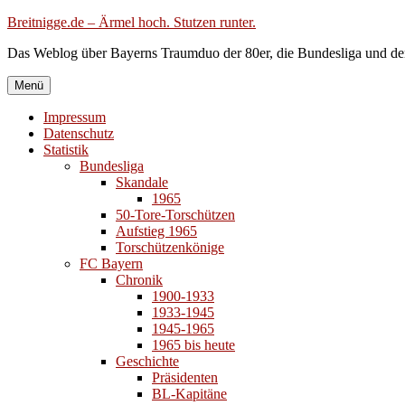
Zum
Breitnigge.de – Ärmel hoch. Stutzen runter.
Inhalt
Das Weblog über Bayerns Traumduo der 80er, die Bundesliga und de
springen
Menü
Impressum
Datenschutz
Statistik
Bundesliga
Skandale
1965
50-Tore-Torschützen
Aufstieg 1965
Torschützenkönige
FC Bayern
Chronik
1900-1933
1933-1945
1945-1965
1965 bis heute
Geschichte
Präsidenten
BL-Kapitäne