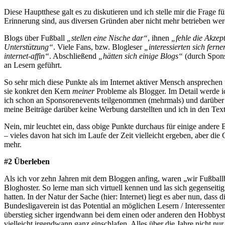
Diese Hauptthese galt es zu diskutieren und ich stelle mir die Frage 
Erinnerung sind, aus diversen Gründen aber nicht mehr betrieben werd
Blogs über Fußball
„stellen eine Nische dar“
, ihnen
„fehle die Akzep
Unterstützung“
. Viele Fans, bzw. Blogleser
„interessierten sich fern
internet-affin“
. Abschließend
„hätten sich einige Blogs“
(durch Spons
an Lesern geführt.
So sehr mich diese Punkte als im Internet aktiver Mensch ansprechen 
sie konkret den Kern
meiner
Probleme als Blogger. Im Detail werde ic
ich schon an Sponsorenevents teilgenommen (mehrmals) und darüber b
meine Beiträge darüber keine Werbung darstellten und ich in den Te
Nein, mir leuchtet ein, dass obige Punkte durchaus für einige andere
– vieles davon hat sich im Laufe der Zeit vielleicht ergeben, aber die
mehr.
#2 Überleben
Als ich vor zehn Jahren mit dem Bloggen anfing, waren „wir Fußballbl
Bloghoster. So lerne man sich virtuell kennen und las sich gegenseit
hatten. In der Natur der Sache (hier: Internet) liegt es aber nun, da
Bundesligaverein ist das Potential an möglichen Lesern / Interessen
überstieg sicher irgendwann bei dem einen oder anderen den Hobbystat
vielleicht irgendwann ganz einschlafen. Alles über die Jahre nicht nu