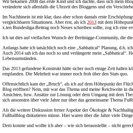
Wir bekamen 2008 das erste Kind und ich dachte, dass sich mein Blo
veränderte sich allenfalls die Uhrzeit des Bloggens und ein Verschi
Im Nachhinein ist mir klar, dass aber schon damals erste Erschöpfung
vergleichbaren Situationen. Aber erst, als ich
2013
mit dem Höhepunkt 
x.ten Bundesliga-Beitrag noch Neues schreiben sollte, zog ich eine 
Ich tat dies auf vielfachen Wunsch der Breitnigge-Community, die di
Anfangs hatte ich tatsächlich noch eine „Sabbatical“ Planung, d.h. i
Auch 2014 sah ich das noch so und verlängerte mein „Sabbatical“. He
Lebensumständen.
Das 2013 gefundene Konstrukt hätte sicher noch einige Zeit halten k
empfanden. Die Mehrheit war immer noch froh über den Stats quo.
Offensichtlich kam der „Bruch“, als ich auf dem Höhepunkt der Flüch
Blog eröffnen? Nein, mir war das Thema und meine Reichweite in diesem
Ansichten, bzw. Ansätze zur Lösung oder dem Umgang mit dem Thema 
sich ansonsten über viele Jahre nur über das gemeinsame Thema Fußba
Als die weitere Diskussion ferner Aspekte der Ökologie & Nachhaltigke
Fußballblog diskutieren müsse. Hier waren über die Jahre viele Din
Dem konnte und wollte ich aber – wie sich herausstellte – nicht gere