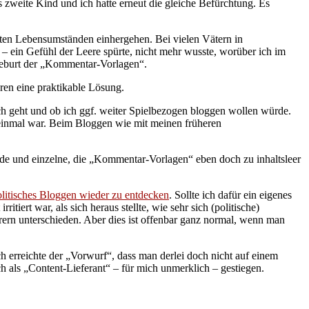
zweite Kind und ich hatte erneut die gleiche Befürchtung. Es
erten Lebensumständen einhergehen. Bei vielen Vätern in
ein Gefühl der Leere spürte, nicht mehr wusste, worüber ich im
 Geburt der „Kommentar-Vorlagen“.
ren eine praktikable Lösung.
ach geht und ob ich ggf. weiter Spielbezogen bloggen wollen würde.
s einmal war. Beim Bloggen wie mit meinen früheren
rde und einzelne, die „Kommentar-Vorlagen“ eben doch zu inhaltsleer
litisches Bloggen wieder zu entdecken
. Sollte ich dafür ein eigenes
ert war, als sich heraus stellte, wie sehr sich (politische)
rn unterschieden. Aber dies ist offenbar ganz normal, wenn man
ch erreichte der „Vorwurf“, dass man derlei doch nicht auf einem
 als „Content-Lieferant“ – für mich unmerklich – gestiegen.