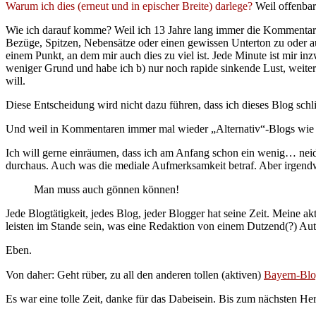
Warum ich dies (erneut und in epischer Breite) darlege?
Weil offenbar 
Wie ich darauf komme? Weil ich 13 Jahre lang immer die Kommentarbe
Bezüge, Spitzen, Nebensätze oder einen gewissen Unterton zu oder aus
einem Punkt, an dem mir auch dies zu viel ist. Jede Minute ist mir i
weniger Grund und habe ich b) nur noch rapide sinkende Lust, weiter
will.
Diese Entscheidung wird nicht dazu führen, dass ich dieses Blog schli
Und weil in Kommentaren immer mal wieder „Alternativ“-Blogs wie 
Ich will gerne einräumen, dass ich am Anfang schon ein wenig… neidi
durchaus. Auch was die mediale Aufmerksamkeit betraf. Aber irgendw
Man muss auch gönnen können!
Jede Blogtätigkeit, jedes Blog, jeder Blogger hat seine Zeit. Meine a
leisten im Stande sein, was eine Redaktion von einem Dutzend(?) Aut
Eben.
Von daher: Geht rüber, zu all den anderen tollen (aktiven)
Bayern-Blo
Es war eine tolle Zeit, danke für das Dabeisein. Bis zum nächsten Her