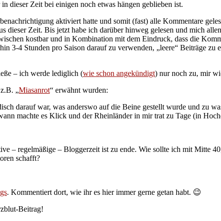
in dieser Zeit bei einigen noch etwas hängen geblieben ist.
nachrichtigung aktiviert hatte und somit (fast) alle Kommentare gel
 dieser Zeit. Bis jetzt habe ich darüber hinweg gelesen und mich allen
nzwischen kostbar und in Kombination mit dem Eindruck, dass die Komme
hin 3-4 Stunden pro Saison darauf zu verwenden, „leere“ Beiträge zu 
eße – ich werde lediglich (
wie schon angekündigt
) nur noch zu, mir w
z.B. „
Miasanrot
“ erwähnt wurden:
sch darauf war, was anderswo auf die Beine gestellt wurde und zu was 
ann machte es Klick und der Rheinländer in mir trat zu Tage (in Hoch
ktive – regelmäßige – Bloggerzeit ist zu ende. Wie sollte ich mit Mitte
oren schafft?
gs
. Kommentiert dort, wie ihr es hier immer gerne getan habt. 😉
zblut-Beitrag!