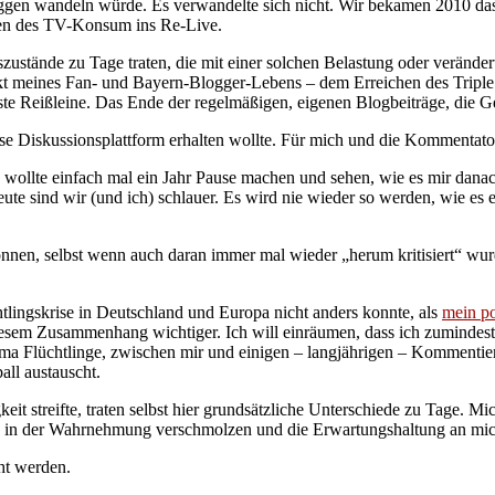
ggen wandeln würde. Es verwandelte sich nicht. Wir bekamen 2010 das 
eben des TV-Konsum ins Re-Live.
szustände zu Tage traten, die mit einer solchen Belastung oder veränd
meines Fan- und Bayern-Blogger-Lebens – dem Erreichen des Triple – 
erste Reißleine. Das Ende der regelmäßigen, eigenen Blogbeiträge, die
ese Diskussionsplattform erhalten wollte. Für mich und die Kommentato
ch wollte einfach mal ein Jahr Pause machen und sehen, wie es mir dan
ute sind wir (und ich) schlauer. Es wird nie wieder so werden, wie e
önnen, selbst wenn auch daran immer mal wieder „herum kritisiert“ wu
tlingskrise in Deutschland und Europa nicht anders konnte, als
mein po
 Zusammenhang wichtiger. Ich will einräumen, dass ich zumindest irriti
Flüchtlinge, zwischen mir und einigen – langjährigen – Kommentiere
ll austauscht.
it streifte, traten selbst hier grundsätzliche Unterschiede zu Tage. Mi
ge in der Wahrnehmung verschmolzen und die Erwartungshaltung an mich
cht werden.