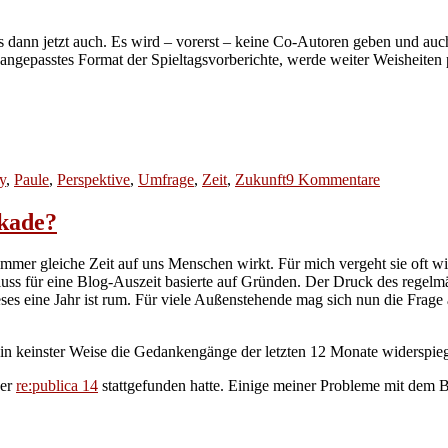
 es dann jetzt auch. Es wird – vorerst – keine Co-Autoren geben und 
t angepasstes Format der Spieltagsvorberichte, werde weiter Weisheite
zu
y
,
Paule
,
Perspektive
,
Umfrage
,
Zeit
,
Zukunft
9 Kommentare
Alles
bleibt
ckade?
anders.
Vorerst.
mmer gleiche Zeit auf uns Menschen wirkt. Für mich vergeht sie oft wi
hluss für eine Blog-Auszeit basierte auf Gründen. Der Druck des reg
es eine Jahr ist rum. Für viele Außenstehende mag sich nun die Frage a
in keinster Weise die Gedankengänge der letzten 12 Monate widerspiege
der
re:publica 14
stattgefunden hatte. Einige meiner Probleme mit dem 