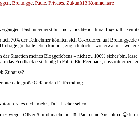
zu
oggen
,
Breitnigge
,
Paule
,
Privates
,
Zukunft
13 Kommentare
Alles
hat
ein
Ende
 vergangen. Fast unbemerkt für mich, möchte ich hinzufügen. Ihr kennt 
–
auch
. Aktuell 70% der Teilnehmer könnten sich Co-Autoren auf Breitnigge.de
Zeit,
Umfrage gut hätte leben können, zog ich doch – wie erwähnt – weite
Motivation
und
 in der Situation meines Bloggerlebens – nicht zu 100% sicher bin, lass
Provisorien
das Feedback erst richtig in Fahrt. Ein Feedback, dass mir erneut z
eb-Zuhause?
r auch die große Gefahr den Entfremdung.
 Autoren ist es nicht mehr „Du“. Lieber selten…
se es wegen Oliver S. und mache nur für Paula eine Ausnahme 😉 ich le