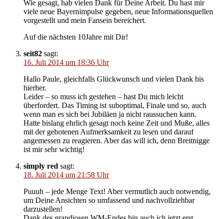
Wie gesagt, hab vielen Dank für Deine Arbeit. Du hast mir
viele neue Bayernimpulse gegeben, neue Informationsquellen
vorgestellt und mein Fansein bereichert.
Auf die nächsten 10Jahre mit Dir!
seit82
sagt:
16. Juli 2014 um 18:36 Uhr
Hallo Paule, gleichfalls Glückwunsch und vielen Dank bis
hierher.
Leider – so muss ich gestehen – hast Du mich leicht
überfordert. Das Timing ist suboptimal, Finale und so, auch
wenn man es sich bei Jubiläen ja nicht raussuchen kann.
Hatte bislang ehrlich gesagt noch keine Zeit und Muße, alles
mit der gebotenen Aufmerksamkeit zu lesen und darauf
angemessen zu reagieren. Aber das will ich, denn Breitnigge
ist mir sehr wichtig!
simply red
sagt:
18. Juli 2014 um 21:58 Uhr
Puuuh – jede Menge Text! Aber vermutlich auch notwendig,
um Deine Ansichten so umfassend und nachvollziehbar
darzustellen!
Dank des grandiosen WM-Endes bin auch ich jetzt erst