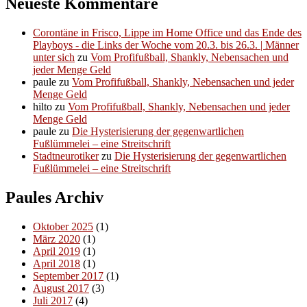
Neueste Kommentare
Corontäne in Frisco, Lippe im Home Office und das Ende des
Playboys - die Links der Woche vom 20.3. bis 26.3. | Männer
unter sich
zu
Vom Profifußball, Shankly, Nebensachen und
jeder Menge Geld
paule
zu
Vom Profifußball, Shankly, Nebensachen und jeder
Menge Geld
hilto
zu
Vom Profifußball, Shankly, Nebensachen und jeder
Menge Geld
paule
zu
Die Hysterisierung der gegenwartlichen
Fußlümmelei – eine Streitschrift
Stadtneurotiker
zu
Die Hysterisierung der gegenwartlichen
Fußlümmelei – eine Streitschrift
Paules Archiv
Oktober 2025
(1)
März 2020
(1)
April 2019
(1)
April 2018
(1)
September 2017
(1)
August 2017
(3)
Juli 2017
(4)