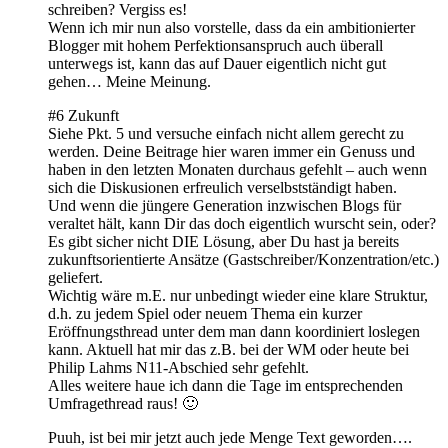
schreiben? Vergiss es!
Wenn ich mir nun also vorstelle, dass da ein ambitionierter
Blogger mit hohem Perfektionsanspruch auch überall
unterwegs ist, kann das auf Dauer eigentlich nicht gut
gehen… Meine Meinung.
#6 Zukunft
Siehe Pkt. 5 und versuche einfach nicht allem gerecht zu
werden. Deine Beitrage hier waren immer ein Genuss und
haben in den letzten Monaten durchaus gefehlt – auch wenn
sich die Diskusionen erfreulich verselbstständigt haben.
Und wenn die jüngere Generation inzwischen Blogs für
veraltet hält, kann Dir das doch eigentlich wurscht sein, oder?
Es gibt sicher nicht DIE Lösung, aber Du hast ja bereits
zukunftsorientierte Ansätze (Gastschreiber/Konzentration/etc.)
geliefert.
Wichtig wäre m.E. nur unbedingt wieder eine klare Struktur,
d.h. zu jedem Spiel oder neuem Thema ein kurzer
Eröffnungsthread unter dem man dann koordiniert loslegen
kann. Aktuell hat mir das z.B. bei der WM oder heute bei
Philip Lahms N11-Abschied sehr gefehlt.
Alles weitere haue ich dann die Tage im entsprechenden
Umfragethread raus! 🙂
Puuh, ist bei mir jetzt auch jede Menge Text geworden….