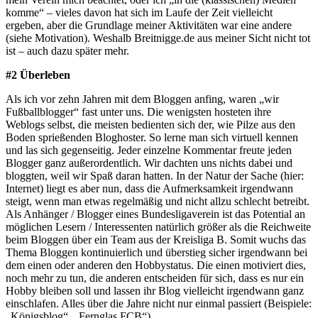
komme“ – vieles davon hat sich im Laufe der Zeit vielleicht
ergeben, aber die Grundlage meiner Aktivitäten war eine andere
(siehe Motivation). Weshalb Breitnigge.de aus meiner Sicht nicht tot
ist – auch dazu später mehr.
#2 Überleben
Als ich vor zehn Jahren mit dem Bloggen anfing, waren „wir
Fußballblogger“ fast unter uns. Die wenigsten hosteten ihre
Weblogs selbst, die meisten bedienten sich der, wie Pilze aus den
Boden sprießenden Bloghoster. So lerne man sich virtuell kennen
und las sich gegenseitig. Jeder einzelne Kommentar freute jeden
Blogger ganz außerordentlich. Wir dachten uns nichts dabei und
bloggten, weil wir Spaß daran hatten. In der Natur der Sache (hier:
Internet) liegt es aber nun, dass die Aufmerksamkeit irgendwann
steigt, wenn man etwas regelmäßig und nicht allzu schlecht betreibt.
Als Anhänger / Blogger eines Bundesligaverein ist das Potential an
möglichen Lesern / Interessenten natürlich größer als die Reichweite
beim Bloggen über ein Team aus der Kreisliga B. Somit wuchs das
Thema Bloggen kontinuierlich und überstieg sicher irgendwann bei
dem einen oder anderen den Hobbystatus. Die einen motiviert dies,
noch mehr zu tun, die anderen entscheiden für sich, dass es nur ein
Hobby bleiben soll und lassen ihr Blog vielleicht irgendwann ganz
einschlafen. Alles über die Jahre nicht nur einmal passiert (Beispiele:
„Königsblog“, „Fernglas FCB“).