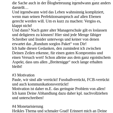
die Sache auch in der Blogbetreuung irgendwann ganz anders
darstellt…
Und irgendwann wird das Leben wahnsinnig kompliziert,
wenn man seinen Perfektionsanspruch auf allen Ebenen
gerecht werden will. Um es kurz zu machen: Vergiss es,
klappt nicht!
Und dann? Nach guter alter Managerschule gilt es loslassen
und deligieren zu können! Hier sind jede Menge fähiger
Schreiber und Insider unterwegs und keiner von denen
erwartet das „Rundum sorglos Paket“ von Dir!
Ich halte diesen Gedanken, den zumindest ich zwischen
Deinen Zeilen erkenne, für einen guten Kompromiss und
einen Versuch wert! Schon alleine aus dem ganz egoistischem
Aspekt, dass uns allen „Breitenigge“ noch lange erhalten
bleibt!
#3 Motivation
Paule, wir sind alle verrückt! Fussballverrückt, FCB-verrückt
und auch kommunikationsverrückt!
Motivation ist daher m.E. das geringste Problem von allen!
Ich kann Deine Abhandlung dazu daher kpl. nachvollziehen
und unterschreiben!
#4 Monetarisierung
Heikles Thema und schmaler Grad! Erinnert mich an Deine