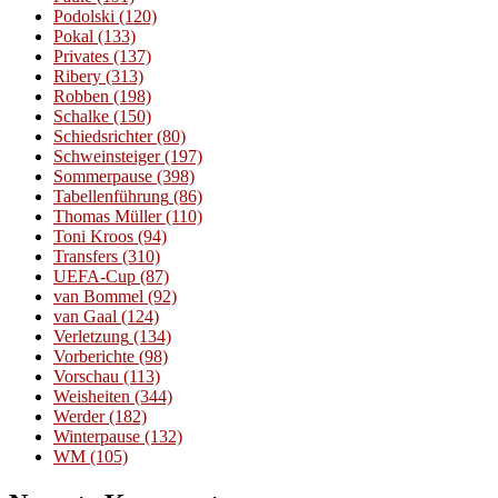
Podolski
(120)
Pokal
(133)
Privates
(137)
Ribery
(313)
Robben
(198)
Schalke
(150)
Schiedsrichter
(80)
Schweinsteiger
(197)
Sommerpause
(398)
Tabellenführung
(86)
Thomas Müller
(110)
Toni Kroos
(94)
Transfers
(310)
UEFA-Cup
(87)
van Bommel
(92)
van Gaal
(124)
Verletzung
(134)
Vorberichte
(98)
Vorschau
(113)
Weisheiten
(344)
Werder
(182)
Winterpause
(132)
WM
(105)