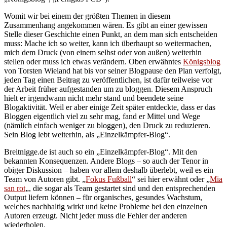
Womit wir bei einem der größten Themen in diesem
Zusammenhang angekommen wären. Es gibt an einer gewissen
Stelle dieser Geschichte einen Punkt, an dem man sich entscheiden
muss: Mache ich so weiter, kann ich überhaupt so weitermachen,
mich dem Druck (von einem selbst oder von außen) weiterhin
stellen oder muss ich etwas verändern. Oben erwähntes
Königsblog
von Torsten Wieland hat bis vor seiner Blogpause den Plan verfolgt,
jeden Tag einen Beitrag zu veröffentlichen, ist dafür teilweise vor
der Arbeit früher aufgestanden um zu bloggen. Diesem Anspruch
hielt er irgendwann nicht mehr stand und beendete seine
Blogaktivität. Weil er aber einige Zeit später entdeckte, dass er das
Bloggen eigentlich viel zu sehr mag, fand er Mittel und Wege
(nämlich einfach weniger zu bloggen), den Druck zu reduzieren.
Sein Blog lebt weiterhin, als „Einzelkämpfer-Blog“.
Breitnigge.de ist auch so ein „Einzelkämpfer-Blog“. Mit den
bekannten Konsequenzen. Andere Blogs – so auch der Tenor in
obiger Diskussion – haben vor allem deshalb überlebt, weil es ein
Team von Autoren gibt. „
Fokus Fußball
“ sei hier erwähnt oder „
Mia
san rot
„, die sogar als Team gestartet sind und den entsprechenden
Output liefern können – für organisches, gesundes Wachstum,
welches nachhaltig wirkt und keine Probleme bei den einzelnen
Autoren erzeugt. Nicht jeder muss die Fehler der anderen
wiederholen.