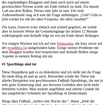
des regelmäßigen Bloggens und dann auch noch auf einem
gewünschten Niveau wurde am Ende einfach zu stark. Da musste
Luft aus dem Ballon. Dieses eine Jahr ist rum. Für viele
Außenstehende mag sich nun die Frage aufdrängen: „Und? Geht es
jetzt wieder los mit der alten Frequenz, der alten Qualität?“
Die kurze Antwort wäre einfach und schnell gegeben, sie würde
aber in keinster Weise die Gedankengänge der letzten 12 Monate
widerspiegeln und deshalb folgt sie erst am Ende dieses Beitrages.
Vor einigen Wochen traf ich auf eine
Diskussion
, die kurz zuvor auf
der
re:publica 14
stattgefunden hatte. Einige meiner Probleme mit
dem Bloggen wurden dort besprochen und deshalb fließen einige
Aspekte in meinen Beitrag mit ein.
#1 Sportblogs sind tot
Diese Hauptthese galt es zu diskutieren und ich stelle mir die Frage
für mein Blog ab und an auch. Beleuchtet wurde die These mit
allerlei Beispielen von geschlossenen Fußball-/Sportblogs, die mir in
sehr guter Erinnerung sind, aus diversen Gründen aber nicht mehr
betrieben werden. Man sezierte angeführte und zitierte Gründe für
das (angebliche) Scheitern der Sportblogs in Deutschland.
Blogs über Fußball
„stellen eine Nische dar“
, ihnen
„fehle die