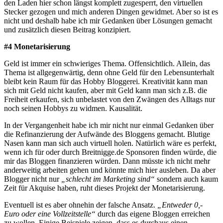
den Laden hier schon längst komplett zugesperrt, den virtuellen
Stecker gezogen und mich anderen Dingen gewidmet. Aber so ist es
nicht und deshalb habe ich mir Gedanken über Lösungen gemacht
und zusätzlich diesen Beitrag konzipiert.
#4 Monetarisierung
Geld ist immer ein schwieriges Thema. Offensichtlich. Allein, das
Thema ist allgegenwärtig, denn ohne Geld für den Lebensunterhalt
bleibt kein Raum für das Hobby Bloggerei. Kreativität kann man
sich mit Geld nicht kaufen, aber mit Geld kann man sich z.B. die
Freiheit erkaufen, sich unbelastet von den Zwängen des Alltags nur
noch seinen Hobbys zu widmen. Kausalität.
In der Vergangenheit habe ich mir nicht nur einmal Gedanken über
die Refinanzierung der Aufwände des Bloggens gemacht. Blutige
Nasen kann man sich auch virtuell holen. Natürlich wäre es perfekt,
wenn ich für oder durch Breitnigge.de Sponsoren finden würde, die
mir das Bloggen finanzieren würden. Dann müsste ich nicht mehr
anderweitig arbeiten gehen und könnte mich hier ausleben. Da aber
Blogger nicht nur
„schlecht im Marketing sind“
sondern auch kaum
Zeit für Akquise haben, ruht dieses Projekt der Monetarisierung.
Eventuell ist es aber ohnehin der falsche Ansatz.
„Entweder 0,-
Euro oder eine Vollzeitstelle“
durch das eigene Bloggen erreichen
zu wollen. Einige Beispiele zeigen, dass es durchaus einen