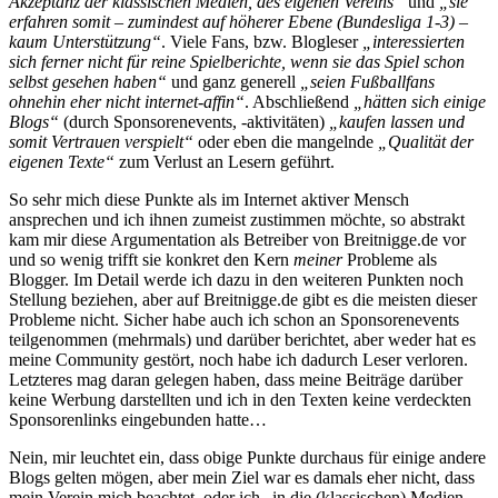
Akzeptanz der klassischen Medien, des eigenen Vereins“
und
„sie
erfahren somit – zumindest auf höherer Ebene (Bundesliga 1-3) –
kaum Unterstützung“
. Viele Fans, bzw. Blogleser
„interessierten
sich ferner nicht für reine Spielberichte, wenn sie das Spiel schon
selbst gesehen haben“
und ganz generell
„seien Fußballfans
ohnehin eher nicht internet-affin“
. Abschließend
„hätten sich einige
Blogs“
(durch Sponsorenevents, -aktivitäten)
„kaufen lassen und
somit Vertrauen verspielt“
oder eben die mangelnde
„Qualität der
eigenen Texte“
zum Verlust an Lesern geführt.
So sehr mich diese Punkte als im Internet aktiver Mensch
ansprechen und ich ihnen zumeist zustimmen möchte, so abstrakt
kam mir diese Argumentation als Betreiber von Breitnigge.de vor
und so wenig trifft sie konkret den Kern
meiner
Probleme als
Blogger. Im Detail werde ich dazu in den weiteren Punkten noch
Stellung beziehen, aber auf Breitnigge.de gibt es die meisten dieser
Probleme nicht. Sicher habe auch ich schon an Sponsorenevents
teilgenommen (mehrmals) und darüber berichtet, aber weder hat es
meine Community gestört, noch habe ich dadurch Leser verloren.
Letzteres mag daran gelegen haben, dass meine Beiträge darüber
keine Werbung darstellten und ich in den Texten keine verdeckten
Sponsorenlinks eingebunden hatte…
Nein, mir leuchtet ein, dass obige Punkte durchaus für einige andere
Blogs gelten mögen, aber mein Ziel war es damals eher nicht, dass
mein Verein mich beachtet, oder ich „in die (klassischen) Medien