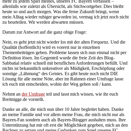
mehr zu jedem Spiel meines, unseres FC Bayern verfassen –
allenfalls wie zuletzt als Übersicht, als Stichwortgeber. Dies bleibt
heute so und auch morgen. Was die ferne Zukunft bringt, wenn
mein Alltag wieder ruhiger geworden ist, vermag ich jetzt noch nicht
zu beurteilen. Wir werden abwarten müssen.
Darum zur Antwort auf die ganz obige Frage:
Nein, es geht jetzt nicht wieder los mit der alten Frequenz. Und die
Qualität (hoffentlich) wird es vorerst nur in einzelnen
Themenbeiträgen geben. Probleme lassen sich nun einmal nicht per
Definition lösen. Im Gegenteil wurde die freie Zeit des Blog-
Sabbatial relativ schnell mit beruflichen Anforderungen befüllt. Und
nichts ist bekanntlich unkreativer als Müdigkeit, Erschöpfung oder
sonstige „Lähmung“ des Geistes. Es gibt heute noch nicht DIE
Lösung für alle meine Nöte, aber im Rahmen einer Umfrage lasse
ich euch mit entscheiden, wohin der Weg gehen soll / kann.
Nehmt an
der Umfrage
teil und lasst mich wissen, wie ihr euch
Breitnigge.de vorstellt.
Danke an alle, die mich nun über 10 Jahre begleitet haben. Danke
an meine Familie und vor allem meine Frau, die mich nicht nur als
Bayern-Fan sondern auch als Bayern-Blogger aushalten muss. Ihre
Unterstützung hat mir oft erst die Möglichkeit gegeben, mich an den
Rechner zu setzen und meine Gedanken zum Spiel unseres FC