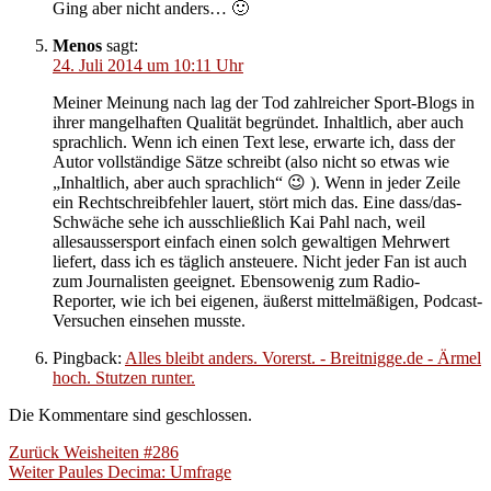
Ging aber nicht anders… 🙂
Menos
sagt:
24. Juli 2014 um 10:11 Uhr
Meiner Meinung nach lag der Tod zahlreicher Sport-Blogs in
ihrer mangelhaften Qualität begründet. Inhaltlich, aber auch
sprachlich. Wenn ich einen Text lese, erwarte ich, dass der
Autor vollständige Sätze schreibt (also nicht so etwas wie
„Inhaltlich, aber auch sprachlich“ 😉 ). Wenn in jeder Zeile
ein Rechtschreibfehler lauert, stört mich das. Eine dass/das-
Schwäche sehe ich ausschließlich Kai Pahl nach, weil
allesaussersport einfach einen solch gewaltigen Mehrwert
liefert, dass ich es täglich ansteuere. Nicht jeder Fan ist auch
zum Journalisten geeignet. Ebensowenig zum Radio-
Reporter, wie ich bei eigenen, äußerst mittelmäßigen, Podcast-
Versuchen einsehen musste.
Pingback:
Alles bleibt anders. Vorerst. - Breitnigge.de - Ärmel
hoch. Stutzen runter.
Die Kommentare sind geschlossen.
Beitragsnavigation
Vorheriger
Zurück
Weisheiten #286
Nächster
Beitrag:
Weiter
Paules Decima: Umfrage
Beitrag: