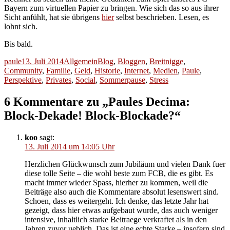
Bayern zum virtuellen Papier zu bringen. Wie sich das so aus ihrer
Sicht anfühlt, hat sie übrigens
hier
selbst beschrieben. Lesen, es
lohnt sich.
Bis bald.
Autor
Veröffentlicht
Kategorien
Schlagwörter
paule
13. Juli 2014
Allgemein
Blog
,
Bloggen
,
Breitnigge
,
am
Community
,
Familie
,
Geld
,
Historie
,
Internet
,
Medien
,
Paule
,
Perspektive
,
Privates
,
Social
,
Sommerpause
,
Stress
6 Kommentare zu „Paules Decima:
Block-Dekade! Block-Blockade?“
koo
sagt:
13. Juli 2014 um 14:05 Uhr
Herzlichen Glückwunsch zum Jubiläum und vielen Dank fuer
diese tolle Seite – die wohl beste zum FCB, die es gibt. Es
macht immer wieder Spass, hierher zu kommen, weil die
Beiträge also auch die Kommentare absolut lesenswert sind.
Schoen, dass es weitergeht. Ich denke, das letzte Jahr hat
gezeigt, dass hier etwas aufgebaut wurde, das auch weniger
intensive, inhaltlich starke Beitraege verkraftet als in den
Jahren zuvor ueblich. Das ist eine echte Starke – insofern sind