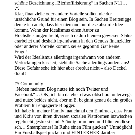
schöne Bezeichnung „Bierhoffirisierung“ in Sachen N11…
🙂
Klar, finanzielle oder andere Vorteile sollten nie der
ursächliche Grund für einen Blog sein. In Sachen Breitenigge
denke ich auch, dass hier niemand auf diese absurde Idee
kommt. Wenn der Idealismus einen Autor zu
Höchstleistungen treibt, er sich dadurch einen gewissen Status
erarbeitet und deshalb irgendwann in den Genuss finanzieller
oder anderer Vorteile kommt, sei es gegönnt! Gar keine
Frage!
Wird der Idealismus allerdings irgendwann von anderen
Verlockungen kassiert, sieht die Sache allerdings anders aus!
Diese Gefahr sehe ich hier aber absolut nicht – also Deckel
drauf!
#5 Communíty
„Neben meinem Blog nutze ich noch Twitter und
Facebook“… OK, ich bin da eher etwas oldschool unterwegs
und nutze beides nicht, aber m.E. beginnt genau da ein großes
Problem für engagierte Blogger.
Ich habe in meiner Family manchmal den Eindruck, dass Frau
und Kid’s von ihren diversen sozialen Plattformen inzwischen
regelrecht gestresst sind. Ständig brummen und blinken diese
sch… Smartphones! In Ruhe einen Film gucken? Unmöglich!
Ein Fussballspiel gucken und HINTERHER darüber