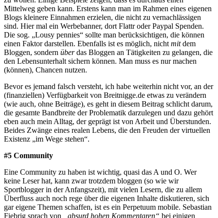
Mittelweg geben kann. Erstens kann man im Rahmen eines eigenen
Blogs kleinere Einnahmen erzielen, die nicht zu vernachlässigen
sind. Hier mal ein Werbebanner, dort Flattr oder Paypal Spenden.
Die sog. „Lousy pennies“ sollte man berücksichtigen, die können
einen Faktor darstellen. Ebenfalls ist es möglich, nicht
mit
dem
Bloggen, sondern
über
das Bloggen an Tätigkeiten zu gelangen, die
den Lebensunterhalt sichern können. Man muss es nur machen
(können), Chancen nutzen.
Bevor es jemand falsch versteht, ich habe weiterhin nicht vor, an der
(finanziellen) Verfügbarkeit von Breitnigge.de etwas zu verändern
(wie auch, ohne Beiträge), es geht in diesem Beitrag schlicht darum,
die gesamte Bandbreite der Problematik darzulegen und dazu gehört
eben auch mein Alltag, der geprägt ist von Arbeit und Überstunden.
Beides Zwänge eines realen Lebens, die den Freuden der virtuellen
Existenz „im Wege stehen“.
#5 Community
Eine Community zu haben ist wichtig, quasi das A und O. Wer
keine Leser hat, kann zwar trotzdem bloggen (so wie wir
Sportblogger in der Anfangszeit), mit vielen Lesern, die zu allem
Überfluss auch noch rege über die eigenen Inhalte diskutieren, sich
gar eigene Themen schaffen, ist es ein Perpetuum mobile. Sebastian
Fiebrig sprach von
„absurd hohen Kommentaren“
bei einigen