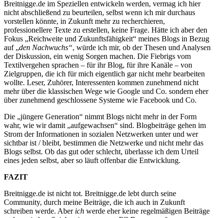
Breitnigge.de im Speziellen entwickeln werden, vermag ich hier
nicht abschließend zu beurteilen, selbst wenn ich mir durchaus
vorstellen könnte, in Zukunft mehr zu recherchieren,
professionellere Texte zu erstellen, keine Frage. Hätte ich aber den
Fokus „Reichweite und Zukunftsfähigkeit“ meines Blogs in Bezug
auf „
den Nachwuchs“
, würde ich mir, ob der Thesen und Analysen
der Diskussion, ein wenig Sorgen machen. Die Fiebrigs vom
Textilvergehen sprachen – für ihr Blog, für ihre Kanäle – von
Zielgruppen, die ich für mich eigentlich gar nicht mehr bearbeiten
wollte. Leser, Zuhörer, Interessenten kommen zunehmend nicht
mehr über die klassischen Wege wie Google und Co. sondern eher
über zunehmend geschlossene Systeme wie Facebook und Co.
Die „jüngere Generation“ nimmt Blogs nicht mehr in der Form
wahr, wie wir damit „aufgewachsen“ sind. Blogbeiträge gehen im
Strom der Informationen in sozialen Netzwerken unter und wer
sichtbar ist / bleibt, bestimmen die Netzwerke und nicht mehr das
Blogs selbst. Ob das gut oder schlecht, überlasse ich dem Urteil
eines jeden selbst, aber so läuft offenbar die Entwicklung.
FAZIT
Breitnigge.de ist nicht tot. Breitnigge.de lebt durch seine
Community, durch meine Beiträge, die ich auch in Zukunft
schreiben werde. Aber
ich
werde eher keine regelmäßigen Beiträge