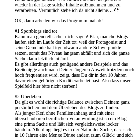
wieder in der Lage solche Inhalte aufzunehmen und zu
verarbeiten. Vermutlich stehe ich da nicht alleine… 🙂
OK, dann arbeiten wir das Programm mal ab!
#1 Sportblogs sind tot
Kann man generell sicher nicht sagen! Klar, manche Blogs
laufen sich im Laufe der Zeit tot, weil der Protagonist und
seine Gemeinde halt irgendwann andere Schwerpunkte
setzen, somit das Niveau langsam abfällt und sich die ganze
Sache dann letztlich totläuft.
Es gibt allerdings auch genügend andere Beispiele und das
Breitenigge auch nach Deiner längeren Auszeit trotzdem noch
hoch frequentiert wird, zeigt, dass Du dir in den 10 Jahren
davor einen gehörigen Kredit erarbeitet hast! Also lass unser
Spielfeld hier bitte nicht sterben!
#2 Überleben
Da gilt es wohl die richtige Balance zwischen Deinem ganz
persönlichen und dem Überleben des Blogs zu finden.
Als junger Kerl ohne Familienanhang und mit einer
überschaubaren beruflichen Verantwortung ist so ein Blog
eine prima Sache und läßt sich vergleichsweise locker
händeln. Allerdings liegt es in der Natur der Sache, dass sich
in 10 Jahren eine Menge Dinge ändern (zum Glück) und sich