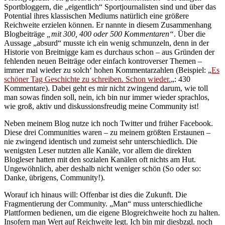
Sportbloggern, die „eigentlich“ Sportjournalisten sind und über das
Potential ihres klassischen Mediums natürlich eine größere
Reichweite erzielen können. Er nannte in diesem Zusammenhang
Blogbeiträge
„mit 300, 400 oder 500 Kommentaren“
. Über die
Aussage „absurd“ musste ich ein wenig schmunzeln, denn in der
Historie von Breitnigge kam es durchaus schon – aus Gründen der
fehlenden neuen Beiträge oder einfach kontroverser Themen –
immer mal wieder zu solch‘ hohen Kommentarzahlen (Beispiel: „
Es
schöner Tag Geschichte zu schreiben. Schon wieder.
„: 430
Kommentare). Dabei geht es mir nicht zwingend darum, wie toll
man sowas finden soll, nein, ich bin nur immer wieder sprachlos,
wie groß, aktiv und diskussionsfreudig meine Community ist!
Neben meinem Blog nutze ich noch Twitter und früher Facebook.
Diese drei Communities waren – zu meinem größten Erstaunen –
nie zwingend identisch und zumeist sehr unterschiedlich. Die
wenigsten Leser nutzten alle Kanäle, vor allem die direkten
Blogleser hatten mit den sozialen Kanälen oft nichts am Hut.
Ungewöhnlich, aber deshalb nicht weniger schön (So oder so:
Danke, übrigens, Community!).
Worauf ich hinaus will: Offenbar ist dies die Zukunft. Die
Fragmentierung der Community. „Man“ muss unterschiedliche
Plattformen bedienen, um die eigene Blogreichweite hoch zu halten.
Insofern man Wert auf Reichweite legt. Ich bin mir diesbzgl. noch