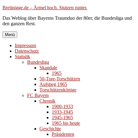
Zum
Breitnigge.de – Ärmel hoch. Stutzen runter.
Inhalt
Das Weblog über Bayerns Traumduo der 80er, die Bundesliga und
springen
den ganzen Rest.
Menü
Impressum
Datenschutz
Statistik
Bundesliga
Skandale
1965
50-Tore-Torschützen
Aufstieg 1965
Torschützenkönige
FC Bayern
Chronik
1900-1933
1933-1945
1945-1965
1965 bis heute
Geschichte
Präsidenten