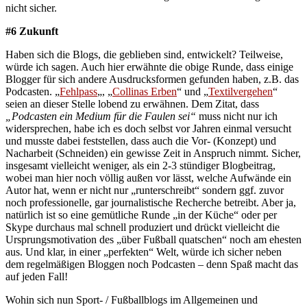
nicht sicher.
#6 Zukunft
Haben sich die Blogs, die geblieben sind, entwickelt? Teilweise,
würde ich sagen. Auch hier erwähnte die obige Runde, dass einige
Blogger für sich andere Ausdrucksformen gefunden haben, z.B. das
Podcasten. „
Fehlpass
„, „
Collinas Erben
“ und „
Textilvergehen
“
seien an dieser Stelle lobend zu erwähnen. Dem Zitat, dass
„Podcasten ein Medium für die Faulen sei“
muss nicht nur ich
widersprechen, habe ich es doch selbst vor Jahren einmal versucht
und musste dabei feststellen, dass auch die Vor- (Konzept) und
Nacharbeit (Schneiden) ein gewisse Zeit in Anspruch nimmt. Sicher,
insgesamt vielleicht weniger, als ein 2-3 stündiger Blogbeitrag,
wobei man hier noch völlig außen vor lässt, welche Aufwände ein
Autor hat, wenn er nicht nur „runterschreibt“ sondern ggf. zuvor
noch professionelle, gar journalistische Recherche betreibt. Aber ja,
natürlich ist so eine gemütliche Runde „in der Küche“ oder per
Skype durchaus mal schnell produziert und drückt vielleicht die
Ursprungsmotivation des „über Fußball quatschen“ noch am ehesten
aus. Und klar, in einer „perfekten“ Welt, würde ich sicher neben
dem regelmäßigen Bloggen noch Podcasten – denn Spaß macht das
auf jeden Fall!
Wohin sich nun Sport- / Fußballblogs im Allgemeinen und