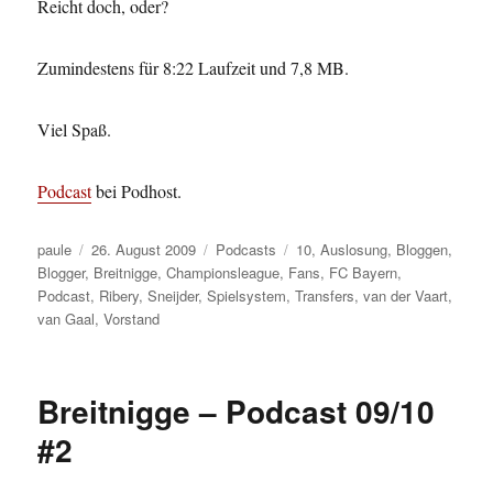
Reicht doch, oder?
Zumindestens für 8:22 Laufzeit und 7,8 MB.
Viel Spaß.
Podcast
bei Podhost.
Autor
Veröffentlicht
Kategorien
Schlagwörter
paule
26. August 2009
Podcasts
10
,
Auslosung
,
Bloggen
,
am
Blogger
,
Breitnigge
,
Championsleague
,
Fans
,
FC Bayern
,
Podcast
,
Ribery
,
Sneijder
,
Spielsystem
,
Transfers
,
van der Vaart
,
van Gaal
,
Vorstand
Breitnigge – Podcast 09/10
#2