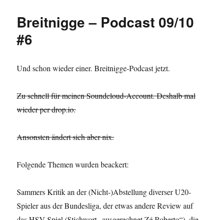
Breitnigge – Podcast 09/10
#6
Und schon wieder einer. Breitnigge-Podcast jetzt.
Zu schnell für meinen Soundcloud-Account. Deshalb mal
wieder per drop.io.
Ansonsten ändert sich aber nix.
Folgende Themen wurden beackert:
Sammers Kritik an der (Nicht-)Abstellung diverser U20-
Spieler aus der Bundesliga, der etwas andere Review auf
das HSV-Spiel (Stichwort „ausgerechnet Zé Roberto“), die