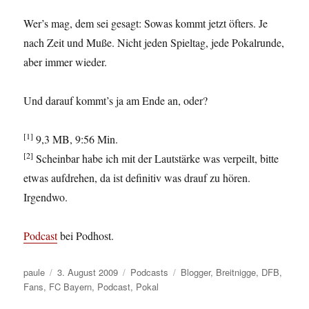
Wer’s mag, dem sei gesagt: Sowas kommt jetzt öfters. Je
nach Zeit und Muße. Nicht jeden Spieltag, jede Pokalrunde,
aber immer wieder.
Und darauf kommt’s ja am Ende an, oder?
[1]
9,3 MB, 9:56 Min.
[2]
Scheinbar habe ich mit der Lautstärke was verpeilt, bitte
etwas aufdrehen, da ist definitiv was drauf zu hören.
Irgendwo.
Podcast
bei Podhost.
Autor
Veröffentlicht
Kategorien
Schlagwörter
paule
3. August 2009
Podcasts
Blogger
,
Breitnigge
,
DFB
,
am
Fans
,
FC Bayern
,
Podcast
,
Pokal