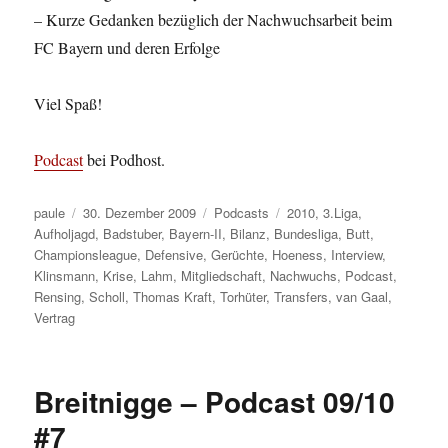
– Kurze Gedanken bezüglich der Nachwuchsarbeit beim
FC Bayern und deren Erfolge
Viel Spaß!
Podcast
bei Podhost.
Autor
Veröffentlicht
Kategorien
Schlagwörter
paule
30. Dezember 2009
Podcasts
2010
,
3.Liga
,
am
Aufholjagd
,
Badstuber
,
Bayern-II
,
Bilanz
,
Bundesliga
,
Butt
,
Championsleague
,
Defensive
,
Gerüchte
,
Hoeness
,
Interview
,
Klinsmann
,
Krise
,
Lahm
,
Mitgliedschaft
,
Nachwuchs
,
Podcast
,
Rensing
,
Scholl
,
Thomas Kraft
,
Torhüter
,
Transfers
,
van Gaal
,
Vertrag
Breitnigge – Podcast 09/10
#7