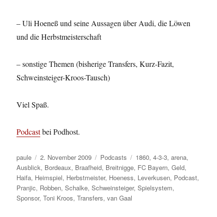
– Uli Hoeneß und seine Aussagen über Audi, die Löwen
und die Herbstmeisterschaft
– sonstige Themen (bisherige Transfers, Kurz-Fazit,
Schweinsteiger-Kroos-Tausch)
Viel Spaß.
Podcast
bei Podhost.
Autor
Veröffentlicht
Kategorien
Schlagwörter
paule
2. November 2009
Podcasts
1860
,
4-3-3
,
arena
,
am
Ausblick
,
Bordeaux
,
Braafheid
,
Breitnigge
,
FC Bayern
,
Geld
,
Haifa
,
Heimspiel
,
Herbstmeister
,
Hoeness
,
Leverkusen
,
Podcast
,
Pranjic
,
Robben
,
Schalke
,
Schweinsteiger
,
Spielsystem
,
Sponsor
,
Toni Kroos
,
Transfers
,
van Gaal