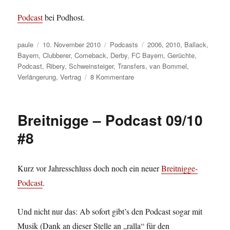
Podcast
bei Podhost.
Autor
Veröffentlicht
Kategorien
Schlagwörter
paule
10. November 2010
Podcasts
2006
,
2010
,
Ballack
,
am
Bayern
,
Clubberer
,
Comeback
,
Derby
,
FC Bayern
,
Gerüchte
,
Podcast
,
Ribery
,
Schweinsteiger
,
Transfers
,
van Bommel
,
zu
Verlängerung
,
Vertrag
8 Kommentare
Breitnigge
–
Podcast
Breitnigge – Podcast 09/10
#09
#8
Kurz vor Jahresschluss doch noch ein neuer
Breitnigge-
Podcast
.
Und nicht nur das: Ab sofort gibt’s den Podcast sogar mit
Musik (Dank an dieser Stelle an „ralla“ für den