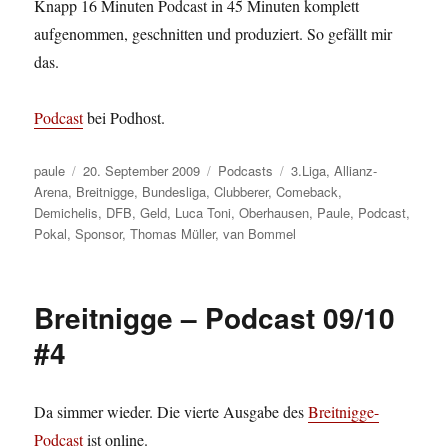
Knapp 16 Minuten Podcast in 45 Minuten komplett
aufgenommen, geschnitten und produziert. So gefällt mir
das.
Podcast
bei Podhost.
Autor
Veröffentlicht
Kategorien
Schlagwörter
paule
20. September 2009
Podcasts
3.Liga
,
Allianz-
am
Arena
,
Breitnigge
,
Bundesliga
,
Clubberer
,
Comeback
,
Demichelis
,
DFB
,
Geld
,
Luca Toni
,
Oberhausen
,
Paule
,
Podcast
,
Pokal
,
Sponsor
,
Thomas Müller
,
van Bommel
Breitnigge – Podcast 09/10
#4
Da simmer wieder. Die vierte Ausgabe des
Breitnigge-
Podcast
ist online.