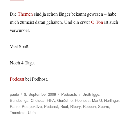
Die
Themen
sind ja schon länger bekannt gewesen – habe
mich zumeist daran gehalten. Und ein erster
O-Ton
ist auch
verwurstet.
Viel Spaß.
Noch 4 Tage.
Podcast
bei Podhost.
Autor
Veröffentlicht
Kategorien
Schlagwörter
paule
8. September 2009
Podcasts
Breitnigge
,
am
Bundesliga
,
Chelsea
,
FIFA
,
Gerüchte
,
Hoeness
,
ManU
,
Nerlinger
,
Paule
,
Perspektive
,
Podcast
,
Real
,
Ribery
,
Robben
,
Sperre
,
Transfers
,
Uefa