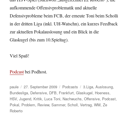
aufkommende Offensivproblematik und aktuelle
Defensivprobleme beim FCB, der erneute Toni beim Scholli
in der dritten Liga (inkl. UH-Watschn), ein kurzes Feedback
zur aktuellen Pokalauslosung und ein Blick in die
Glaskugel (bis zum 10.Spieltag).
Viel Spaß!
Podcast
bei Podhost.
Autor
Veröffentlicht
Kategorien
Schlagwörter
paule
27. September 2009
Podcasts
3.Liga
,
Auslosung
,
am
Bundesliga
,
Defensive
,
DFB
,
Frankfurt
,
Glaskugel
,
Hoeness
,
HSV
,
Jugend
,
Kritik
,
Luca Toni
,
Nachwuchs
,
Offensive
,
Podcast
,
Pokal
,
Problem
,
Review
,
Sammer
,
Scholl
,
Vertrag
,
WM
,
Ze
Roberto