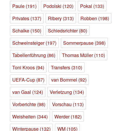
Paule
(191)
Podolski
(120)
Pokal
(133)
Privates
(137)
Ribery
(313)
Robben
(198)
Schalke
(150)
Schiedsrichter
(80)
Schweinsteiger
(197)
Sommerpause
(398)
Tabellenführung
(86)
Thomas Müller
(110)
Toni Kroos
(94)
Transfers
(310)
UEFA-Cup
(87)
van Bommel
(92)
van Gaal
(124)
Verletzung
(134)
Vorberichte
(98)
Vorschau
(113)
Weisheiten
(344)
Werder
(182)
Winterpause
(132)
WM
(105)