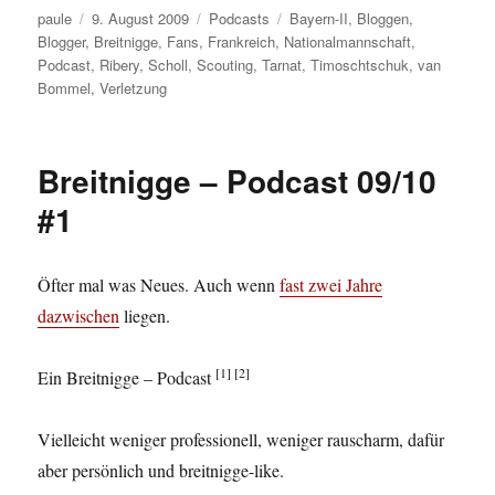
Autor
Veröffentlicht
Kategorien
Schlagwörter
paule
9. August 2009
Podcasts
Bayern-II
,
Bloggen
,
am
Blogger
,
Breitnigge
,
Fans
,
Frankreich
,
Nationalmannschaft
,
Podcast
,
Ribery
,
Scholl
,
Scouting
,
Tarnat
,
Timoschtschuk
,
van
Bommel
,
Verletzung
Breitnigge – Podcast 09/10
#1
Öfter mal was Neues. Auch wenn
fast zwei Jahre
dazwischen
liegen.
[1] [2]
Ein Breitnigge – Podcast
Vielleicht weniger professionell, weniger rauscharm, dafür
aber persönlich und breitnigge-like.