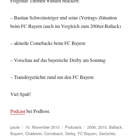
Folgende Themen wurden beackert:
– Bastian Schweinsteiger und seine (Vertrags-)Situation
beim FC Bayern (auch im Vergleich zum 2006er-Ballack)
– aktuelle Comebacks beim FC Bayern
– Vorschau auf das bayerische Derby am Sonntag
– Transfergerüchte rund um den FC Bayern
Viel Spaß!
Podcast
bei Podhost.
Autor
Veröffentlicht
Kategorien
Schlagwörter
paule
10. November 2010
Podcasts
2006
,
2010
,
Ballack
,
am
Bayern
,
Clubberer
,
Comeback
,
Derby
,
FC Bayern
,
Gerüchte
,