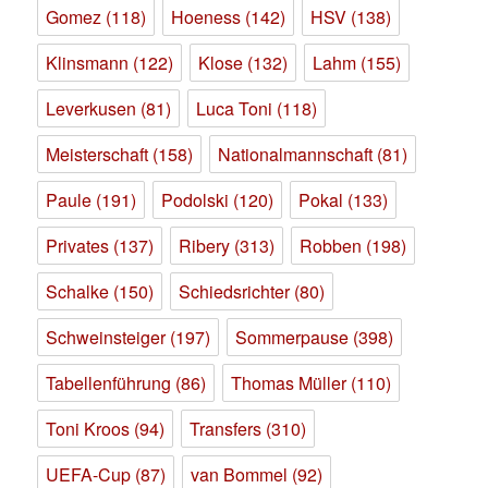
Gomez
(118)
Hoeness
(142)
HSV
(138)
Klinsmann
(122)
Klose
(132)
Lahm
(155)
Leverkusen
(81)
Luca Toni
(118)
Meisterschaft
(158)
Nationalmannschaft
(81)
Paule
(191)
Podolski
(120)
Pokal
(133)
Privates
(137)
Ribery
(313)
Robben
(198)
Schalke
(150)
Schiedsrichter
(80)
Schweinsteiger
(197)
Sommerpause
(398)
Tabellenführung
(86)
Thomas Müller
(110)
Toni Kroos
(94)
Transfers
(310)
UEFA-Cup
(87)
van Bommel
(92)