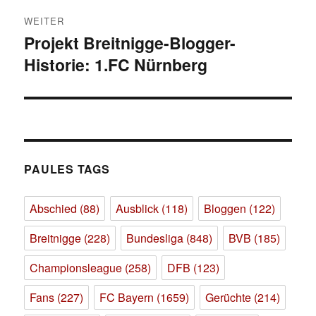
WEITER
Projekt Breitnigge-Blogger-
Nächster
Historie: 1.FC Nürnberg
Beitrag:
PAULES TAGS
Abschied
(88)
Ausblick
(118)
Bloggen
(122)
Breitnigge
(228)
Bundesliga
(848)
BVB
(185)
Championsleague
(258)
DFB
(123)
Fans
(227)
FC Bayern
(1659)
Gerüchte
(214)