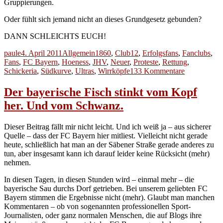
Gruppierungen.
Oder fühlt sich jemand nicht an dieses Grundgesetz gebunden?
DANN SCHLEICHTS EUCH!
Autor
Veröffentlicht
Kategorien
Schlagwörter
paule
4. April 2011
Allgemein
1860
,
Club12
,
Erfolgsfans
,
Fanclubs
,
am
Fans
,
FC Bayern
,
Hoeness
,
JHV
,
Neuer
,
Proteste
,
Rettung
,
zu
Schickeria
,
Südkurve
,
Ultras
,
Wirrköpfe
133 Kommentare
Von
Löwen,
Der bayerische Fisch stinkt vom Kopf
Schweinen
her. Und vom Schwanz.
und
Fußballfans
Dieser Beitrag fällt mir nicht leicht. Und ich weiß ja – aus sicherer
Quelle – dass der FC Bayern hier mitliest. Vielleicht nicht gerade
heute, schließlich hat man an der Säbener Straße gerade anderes zu
tun, aber insgesamt kann ich darauf leider keine Rücksicht (mehr)
nehmen.
In diesen Tagen, in diesen Stunden wird – einmal mehr – die
bayerische Sau durchs Dorf getrieben. Bei unserem geliebten FC
Bayern stimmen die Ergebnisse nicht (mehr). Glaubt man manchen
Kommentaren – ob von sogenannten professionellen Sport-
Journalisten, oder ganz normalen Menschen, die auf Blogs ihre