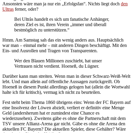
Ansonsten wäre man ja nur ein „Erfolgsfan“. Nichts liegt doch
den
Ultras
ferner, oder?
Bei Ultràs handelt es sich um fanatische Anhänger,
deren Ziel es ist, ihren Verein „immer und überall
bestmöglich zu unterstützen.“
Hmm. Am Samstag sah das ein wenig anders aus. Hauptsächlich
war man – einmal mehr – mit anderen Dingen beschäftigt. Mit den
Ein- und Ausrollen und Tragen von Transparenten.
Wer den Blauen Millionen zuschiebt, hat unser
Vertrauen nicht verdient. Hoeneß, du Lügner.
Darüber kann man streiten. Wenn man in dieser Schwarz-Weiß-Welt
lebt. Und man allein auf öffentliche Aussagen zurückgreift. Ob
Hoeneß in diesem Punkt allerdings gelogen hat (allein die Wortwahl
halte ich für kritisch), vermag ich nicht zu beurteilen.
Fest steht beim Thema 1860 übrigens eins: Wenn der FC Bayern auf
eine Insolvenz der Löwen abzielt, verliert er definitiv eine Menge
Geld (andersherum hat er zumindest eine Chance es
wiederzusehen). Zweitens gäbe es ohne die Partnerschaft mit dem
TSV unsere Allianz-Arena gar nicht. Gäbe es ohne die Arena den
aktuellen FC Bayern? Die aktuellen Spieler, diese Gehälter? Wäre