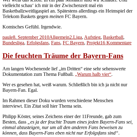
vielleicht schau‘ ich mir in der Zwischenzeit mal ein
Basketballzweitligaspiel an. Spätestens allerdings ein Heimspiel der
Telekom Baskets gegen
meinen
FC Bayern.
Komisches Gefühl. Irgendwie.
Autor
Veröffentlicht
Kategorien
Schlagwörter
paule
8. September 2010
Allgemein
2.Liga
,
Aufstieg
,
Basketball
,
am
zu
Bundesliga
,
Erfolgsfans
,
Fans
,
FC Bayern
,
Projekt
16 Kommentare
Ei
ne
Die feuchten Träume der Bayern-Fans
Er
für
Am langen Wochenende lief „im Dritten“ eine sehr sehenswerte
un
Dokumentation zum Thema Fußball.
„Warum halb vier“
.
Ba
Fa
Wer es gesehen hat, weiß warum. Schließlich bin ich ja nicht nur
Fü
Bayern-Fan. Egal.
die
me
Im Rahmen dieser Doku wurden verschiedene Menschen
interviewt. Ein Zitat soll hier Thema sein.
Philipp Köster, seines Zeichens einer der 11Freunde, gab zum
Besten, dass
„es ja der feuchte Traum eines jeden Bayern-Fans sei,
einmal abzusteigen, nur um all den anderen Fans beweisen zu
können, dass Bayern-Fans eben nicht nur Erfolgsfans sind“
.