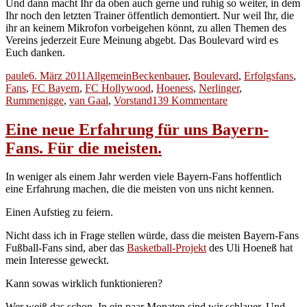
Und dann macht Ihr da oben auch gerne und ruhig so weiter, in dem
Ihr noch den letzten Trainer öffentlich demontiert. Nur weil Ihr, die
ihr an keinem Mikrofon vorbeigehen könnt, zu allen Themen des
Vereins jederzeit Eure Meinung abgebt. Das Boulevard wird es
Euch danken.
Autor
Veröffentlicht
Kategorien
Schlagwörter
paule
6. März 2011
Allgemein
Beckenbauer
,
Boulevard
,
Erfolgsfans
,
am
Fans
,
FC Bayern
,
FC Hollywood
,
Hoeness
,
Nerlinger
,
zu
Rummenigge
,
van Gaal
,
Vorstand
139 Kommentare
Der
bayerische
Eine neue Erfahrung für uns Bayern-
Fisch
Fans. Für die meisten.
stinkt
vom
Kopf
In weniger als einem Jahr werden viele Bayern-Fans hoffentlich
her.
eine Erfahrung machen, die die meisten von uns nicht kennen.
Und
vom
Einen Aufstieg zu feiern.
Schwanz.
Nicht dass ich in Frage stellen würde, dass die meisten Bayern-Fans
Fußball-Fans sind, aber das
Basketball-Projekt
des Uli Hoeneß hat
mein Interesse geweckt.
Kann sowas wirklich funktionieren?
Wer weiß das schon. In ein paar Monaten sind wir schlauer. Und