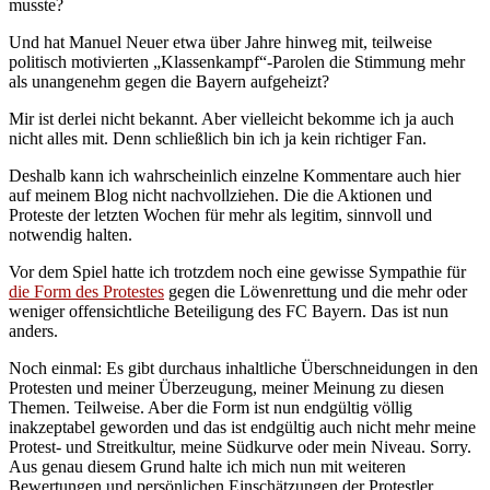
musste?
Und hat Manuel Neuer etwa über Jahre hinweg mit, teilweise
politisch motivierten „Klassenkampf“-Parolen die Stimmung mehr
als unangenehm gegen die Bayern aufgeheizt?
Mir ist derlei nicht bekannt. Aber vielleicht bekomme ich ja auch
nicht alles mit. Denn schließlich bin ich ja kein richtiger Fan.
Deshalb kann ich wahrscheinlich einzelne Kommentare auch hier
auf meinem Blog nicht nachvollziehen. Die die Aktionen und
Proteste der letzten Wochen für mehr als legitim, sinnvoll und
notwendig halten.
Vor dem Spiel hatte ich trotzdem noch eine gewisse Sympathie für
die Form des Protestes
gegen die Löwenrettung und die mehr oder
weniger offensichtliche Beteiligung des FC Bayern. Das ist nun
anders.
Noch einmal: Es gibt durchaus inhaltliche Überschneidungen in den
Protesten und meiner Überzeugung, meiner Meinung zu diesen
Themen. Teilweise. Aber die Form ist nun endgültig völlig
inakzeptabel geworden und das ist endgültig auch nicht mehr meine
Protest- und Streitkultur, meine Südkurve oder mein Niveau. Sorry.
Aus genau diesem Grund halte ich mich nun mit weiteren
Bewertungen und persönlichen Einschätzungen der Protestler