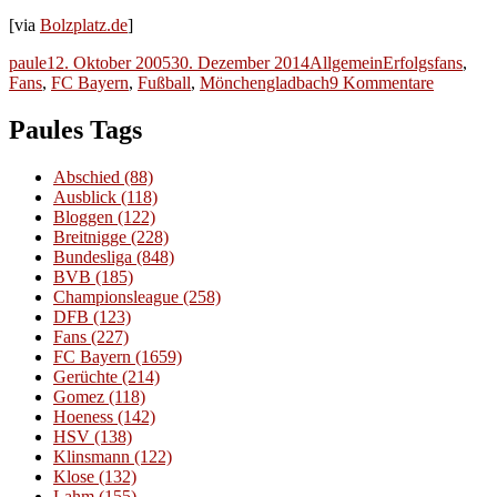
[via
Bolzplatz.de
]
Autor
Veröffentlicht
Kategorien
Schlagwörter
paule
12. Oktober 2005
30. Dezember 2014
Allgemein
Erfolgsfans
,
am
zu
Fans
,
FC Bayern
,
Fußball
,
Mönchengladbach
9 Kommentare
Erfolgsf
Artikel
Paules Tags
während
meines
Abschied
(88)
Urlaubs
Ausblick
(118)
Bloggen
(122)
Breitnigge
(228)
Bundesliga
(848)
BVB
(185)
Championsleague
(258)
DFB
(123)
Fans
(227)
FC Bayern
(1659)
Gerüchte
(214)
Gomez
(118)
Hoeness
(142)
HSV
(138)
Klinsmann
(122)
Klose
(132)
Lahm
(155)