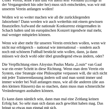
Unser Verein, seine Fans und vor allem sein Vorstand (Erfolge in
der Vergangenheit hin oder her) muss sich entscheiden, was wir mit
unserem Verein anfangen wollen!
Wollen wir so weiter machen wie all die zurückliegenden
Jahrzehnte? Dann werden wir auch weiterhin mit einem gewissen
finanziellen Aufwand die nationale Konkurrenz einigermaßen in
Schach halten und im europäischen Konzert irgendwie mal mehr,
mal weniger mitspielen können.
Wenn wir aber mehr für unseren Verein erreichen wollen, wenn wir
nicht nur erfolgreich – national wie international – sondern auch
noch mit schönem Fußball bestückt sein wollen, dann, ja dann
müssen wir doch wohl oder übel grundlegend etwas ändern, oder?
Die Verpflichtung eines Aloysius Paulus Maria „Louis“ van Gaal
war ein erster Schritt in diese Richtung. Wenn man dem Verein ein
System, eine Strategie eine Philosophie verpassen will, die sich nicht
mit jeder Trainerentlassung ändern soll und man somit immer und
immer wieder bei Null anfangen muss, wie all die anderen (die aus
den kleinen Häusern) das so machen, dann muss man schmerzliche
Veränderungen aushalten können.
Es kann dann nämlich sein, dann man mal eine Zeitlang keinen
Erfolg hat. So sehr man sich daran auch gewöhnt haben mag. Das
bringt so etwas nun einmal mit sich.