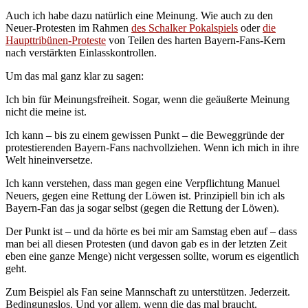
Auch ich habe dazu natürlich eine Meinung. Wie auch zu den
Neuer-Protesten im Rahmen
des Schalker Pokalspiels
oder
die
Haupttribünen-Proteste
von Teilen des harten Bayern-Fans-Kern
nach verstärkten Einlasskontrollen.
Um das mal ganz klar zu sagen:
Ich bin für Meinungsfreiheit. Sogar, wenn die geäußerte Meinung
nicht die meine ist.
Ich kann – bis zu einem gewissen Punkt – die Beweggründe der
protestierenden Bayern-Fans nachvollziehen. Wenn ich mich in ihre
Welt hineinversetze.
Ich kann verstehen, dass man gegen eine Verpflichtung Manuel
Neuers, gegen eine Rettung der Löwen ist. Prinzipiell bin ich als
Bayern-Fan das ja sogar selbst (gegen die Rettung der Löwen).
Der Punkt ist – und da hörte es bei mir am Samstag eben auf – dass
man bei all diesen Protesten (und davon gab es in der letzten Zeit
eben eine ganze Menge) nicht vergessen sollte, worum es eigentlich
geht.
Zum Beispiel als Fan seine Mannschaft zu unterstützen. Jederzeit.
Bedingungslos. Und vor allem, wenn die das mal braucht.