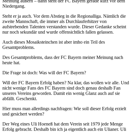
Meinung äußern – dann steht der FC Bayern gerade kurz vor dem
Niedergang.
Steht er ja auch. Vor dem Abstieg in die Regionalliga. Nämlich die
zweite Mannschaft, die immer als Durchlauferhitzer von
aufstrebenden Talenten verstanden wurde. Dieser Gedanke scheint
nur noch sekundär und wurde offensichtlich fallen gelassen.
Auch dieses Mosaiksteinchen ist aber imho ein Teil des
Gesamtproblems.
Des Gesamtproblems, dass der FC Bayern meiner Meinung nach
heute hat.
Die Frage ist doch: Was will der FC Bayern?
Will der FC Bayern Erfolg haben? Na klar, das wollen wir alle. Und
nicht wenige Fans des FC Bayern sind doch genau deshalb Fan
unseres Vereins geworden. Damit ein wenig Glanz auch auf sie
abfällt. Geschenkt.
Hier muss man allerdings nachfragen: Wie soll dieser Erfolg erzielt
und gesichert werden?
Der Weg eines Uli Hoeneß hat dem Verein seit 1979 jede Menge
Erfolg gebracht. Deshalb bin ich ja eigentlich auch ein Ulianer. Uli