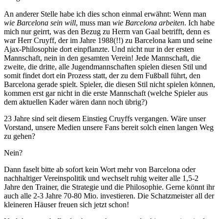
An anderer Stelle habe ich dies schon einmal erwähnt: Wenn man
wie Barcelona sein will
, muss man
wie Barcelona arbeiten
. Ich habe
mich nur geirrt, was den Bezug zu Herrn van Gaal betrifft, denn es
war Herr Cruyff, der im Jahre 1988(!!) zu Barcelona kam und seine
Ajax-Philosophie dort einpflanzte. Und nicht nur in der ersten
Mannschaft, nein in den gesamten Verein! Jede Mannschaft, die
zweite, die dritte, alle Jugendmannschaften spielen diesen Stil und
somit findet dort ein Prozess statt, der zu dem Fußball führt, den
Barcelona gerade spielt. Spieler, die diesen Stil nicht spielen können,
kommen erst gar nicht in die erste Mannschaft (welche Spieler aus
dem aktuellen Kader wären dann noch übrig?)
23 Jahre sind seit diesem Einstieg Cruyffs vergangen. Wäre unser
Vorstand, unsere Medien unsere Fans bereit solch einen langen Weg
zu gehen?
Nein?
Dann faselt bitte ab sofort kein Wort mehr von Barcelona oder
nachhaltiger Vereinspolitik und wechselt ruhig weiter alle 1,5-2
Jahre den Trainer, die Strategie und die Philosophie. Gerne könnt ihr
auch alle 2-3 Jahre 70-80 Mio. investieren. Die Schatzmeister all der
kleineren Häuser freuen sich jetzt schon!