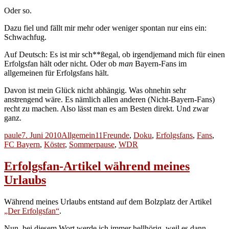
Oder so.
Dazu fiel und fällt mir mehr oder weniger spontan nur eins ein:
Schwachfug.
Auf Deutsch: Es ist mir sch**ßegal, ob irgendjemand mich für einen
Erfolgsfan hält oder nicht. Oder ob
man
Bayern-Fans im
allgemeinen für Erfolgsfans hält.
Davon ist mein Glück nicht abhängig. Was ohnehin sehr
anstrengend wäre. Es nämlich allen anderen (Nicht-Bayern-Fans)
recht zu machen. Also lässt man es am Besten direkt. Und zwar
ganz.
Autor
Veröffentlicht
Kategorien
Schlagwörter
paule
7. Juni 2010
Allgemein
11Freunde
,
Doku
,
Erfolgsfans
,
Fans
,
am
FC Bayern
,
Köster
,
Sommerpause
,
WDR
Erfolgsfan-Artikel während meines
Urlaubs
Während meines Urlaubs entstand auf dem Bolzplatz der Artikel
„Der Erfolgsfan“
.
Nun, bei diesem Wort werde ich immer hellhörig, weil es dann