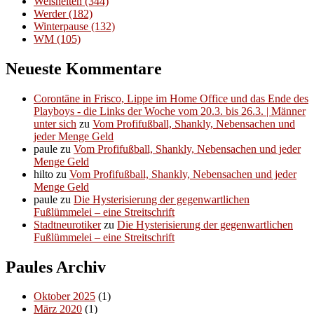
Weisheiten
(344)
Werder
(182)
Winterpause
(132)
WM
(105)
Neueste Kommentare
Corontäne in Frisco, Lippe im Home Office und das Ende des
Playboys - die Links der Woche vom 20.3. bis 26.3. | Männer
unter sich
zu
Vom Profifußball, Shankly, Nebensachen und
jeder Menge Geld
paule
zu
Vom Profifußball, Shankly, Nebensachen und jeder
Menge Geld
hilto
zu
Vom Profifußball, Shankly, Nebensachen und jeder
Menge Geld
paule
zu
Die Hysterisierung der gegenwartlichen
Fußlümmelei – eine Streitschrift
Stadtneurotiker
zu
Die Hysterisierung der gegenwartlichen
Fußlümmelei – eine Streitschrift
Paules Archiv
Oktober 2025
(1)
März 2020
(1)