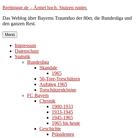
Zum
Breitnigge.de – Ärmel hoch. Stutzen runter.
Inhalt
Das Weblog über Bayerns Traumduo der 80er, die Bundesliga und
springen
den ganzen Rest.
Menü
Impressum
Datenschutz
Statistik
Bundesliga
Skandale
1965
50-Tore-Torschützen
Aufstieg 1965
Torschützenkönige
FC Bayern
Chronik
1900-1933
1933-1945
1945-1965
1965 bis heute
Geschichte
Präsidenten