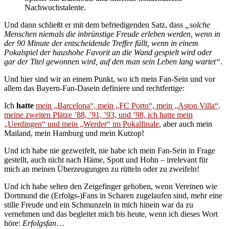
Nachwuchstalente.
Und dann schließt er mit dem befriedigenden Satz, dass
„solche
Menschen niemals die inbrünstige Freude erleben werden, wenn in
der 90 Minute der entscheidende Treffer füllt, wenn in einem
Pokalspiel der haushohe Favorit an die Wand gespielt wird oder
gar der Titel gewonnen wird, auf den man sein Leben lang wartet“
.
Und hier sind wir an einem Punkt, wo ich mein Fan-Sein und vor
allem das Bayern-Fan-Dasein definiere und rechtfertige:
Ich
hatte
mein „Barcelona“, mein „FC Porto“, mein „Aston Villa“,
meine zweiten Plätze ’88, ’91, ’93, und ’98, ich hatte mein
„Uerdingen“ und mein „Werder“ im Pokalfinale
, aber auch mein
Mailand, mein Hamburg und mein Kutzop!
Und ich habe nie gezweifelt, nie habe ich mein Fan-Sein in Frage
gestellt, auch nicht nach Häme, Spott und Hohn – irrelevant für
mich an meinen Überzeugungen zu rütteln oder zu zweifeln!
Und ich habe selten den Zeigefinger gehoben, wenn Vereinen wie
Dortmund die (Erfolgs-)Fans in Scharen zugelaufen sind, mehr eine
stille Freude und ein Schmunzeln in mich hinein war da zu
vernehmen und das begleitet mich bis heute, wenn ich dieses Wort
höre:
Erfolgsfan
…