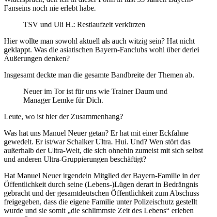
Fanseins noch nie erlebt habe.
TSV und Uli H.: Restlaufzeit verkürzen
Hier wollte man sowohl aktuell als auch witzig sein? Hat nicht
geklappt. Was die asiatischen Bayern-Fanclubs wohl über derlei
Äußerungen denken?
Insgesamt deckte man die gesamte Bandbreite der Themen ab.
Neuer im Tor ist für uns wie Trainer Daum und
Manager Lemke für Dich.
Leute, wo ist hier der Zusammenhang?
Was hat uns Manuel Neuer getan? Er hat mit einer Eckfahne
gewedelt. Er ist/war Schalker Ultra. Hui. Und? Wen stört das
außerhalb der Ultra-Welt, die sich ohnehin zumeist mit sich selbst
und anderen Ultra-Gruppierungen beschäftigt?
Hat Manuel Neuer irgendein Mitglied der Bayern-Familie in der
Öffentlichkeit durch seine (Lebens-)Lügen derart in Bedrängnis
gebracht und der gesamtdeutschen Öffentlichkeit zum Abschuss
freigegeben, dass die eigene Familie unter Polizeischutz gestellt
wurde und sie somit „die schlimmste Zeit des Lebens“ erleben