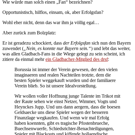
Wie würde man solch einen „Fan“ bezeichnen?
Opportunistisch, hilflos, einsam, ok, aber Erfolgsfan?
Wohl eher nicht, denn das war ihm ja völlig egal…
Aber zurück zum Bolzplatz:
Er ist geradezu schockiert, dass
der Erfolgsfan
sich nun den Bayern
zuwendet (
„Nein, es konnte nur Bayern sein.“
) und lebt das weiter,
was allen Gladbach-Fans in die Wiege gelegt zu sein scheint, ich
zitiere da einmal mehr
ein Gladbacher-Mitglied des drsf
:
Borussia ist immer der Verein gewesen, der den vielen
imaginaeren und realen Nachteilen trotzte, dem die
besten Spieler weggekauft wurden und der familiaere
Verein blieb. So ist unsere Idealvorstellung.
Wir wollen voller Hoffnung junge Talente im Trikot mit
der Raute sehen wie einst Netzer, Wimmer, Vogts und
Heynckes Jupp. Und uns dann aergern, dass die boesen
Geldsaecke uns diese Spieler wegen der besseren
Finanzlage wegkaufen. Und wenn wir mal Erfolg
haben koennten, gibt es tragische Pfostenbrueche,
Buechsenwuerfe, Schiedsrichter-Benachteiligungen,
Spieler mit Blackouts und kiffende hollaendische