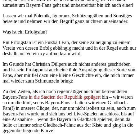
zumeist um Bayern-Fans geht und unbestreitbar bin ich auch einer!
Lassen wir mal Polemik, Ignoranz, Schützengräben und Sonstiges
beiseite und nehmen wir den Begriff ganz nüchtern auseinander:
Was ist ein Erfolgsfan?
Ein Erfolgsfan ist ein Fußball-Fan, der seine Zuneigung zu einem
Verein von dessen Erfolg abhängig macht und in der Regel auch nur
deshalb auf Verein xy aufmerksam wird.
Im Grunde hat Christian Dülpers auch nichts anderes geschrieben
und ist sein Protagonist auch eine üble Ausprägung dieser Sorte von
Fans, aber mir fiel dazu eine kleine Geschichte ein, die mich immer
mal wieder zum Schmunzeln bringt:
Zu den Zeiten, als ich noch regelmäßiger auch mit befreundeten
Bayern-Fans
in die Stadien der Republik gepilgert
bin – wir waren
so um die fünf, sechs Bayern-Fans – hatten wir einen Gladbach-
Fan(!) in unserer Clique, der, nur um nicht isoliert zu sein, auch zum
Bayern-Fan wurde und sich uns bei Live-Spielen anschloss, bis auf
eine Ausnahme – wenn die Bayern in Gladbach spielten, denn da
holte er immer seine Gladbach-Fahne aus der Kiste und ging in die
gegenüberliegende Kurve!