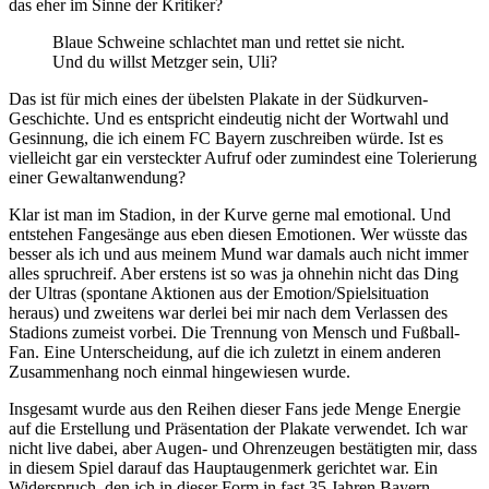
das eher im Sinne der Kritiker?
Blaue Schweine schlachtet man und rettet sie nicht.
Und du willst Metzger sein, Uli?
Das ist für mich eines der übelsten Plakate in der Südkurven-
Geschichte. Und es entspricht eindeutig nicht der Wortwahl und
Gesinnung, die ich einem FC Bayern zuschreiben würde. Ist es
vielleicht gar ein versteckter Aufruf oder zumindest eine Tolerierung
einer Gewaltanwendung?
Klar ist man im Stadion, in der Kurve gerne mal emotional. Und
entstehen Fangesänge aus eben diesen Emotionen. Wer wüsste das
besser als ich und aus meinem Mund war damals auch nicht immer
alles spruchreif. Aber erstens ist so was ja ohnehin nicht das Ding
der Ultras (spontane Aktionen aus der Emotion/Spielsituation
heraus) und zweitens war derlei bei mir nach dem Verlassen des
Stadions zumeist vorbei. Die Trennung von Mensch und Fußball-
Fan. Eine Unterscheidung, auf die ich zuletzt in einem anderen
Zusammenhang noch einmal hingewiesen wurde.
Insgesamt wurde aus den Reihen dieser Fans jede Menge Energie
auf die Erstellung und Präsentation der Plakate verwendet. Ich war
nicht live dabei, aber Augen- und Ohrenzeugen bestätigten mir, dass
in diesem Spiel darauf das Hauptaugenmerk gerichtet war. Ein
Widerspruch, den ich in dieser Form in fast 35 Jahren Bayern-