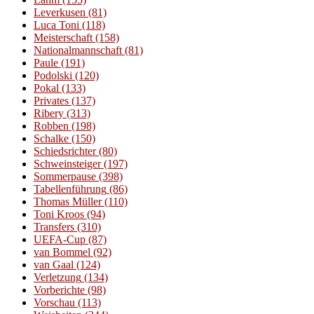
Leverkusen
(81)
Luca Toni
(118)
Meisterschaft
(158)
Nationalmannschaft
(81)
Paule
(191)
Podolski
(120)
Pokal
(133)
Privates
(137)
Ribery
(313)
Robben
(198)
Schalke
(150)
Schiedsrichter
(80)
Schweinsteiger
(197)
Sommerpause
(398)
Tabellenführung
(86)
Thomas Müller
(110)
Toni Kroos
(94)
Transfers
(310)
UEFA-Cup
(87)
van Bommel
(92)
van Gaal
(124)
Verletzung
(134)
Vorberichte
(98)
Vorschau
(113)