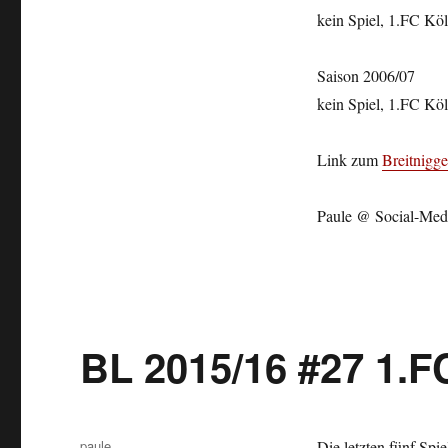
kein Spiel, 1.FC Köln
Saison 2006/07
kein Spiel, 1.FC Köln
Link zum
Breitnigge
Paule @ Social-Med
BL 2015/16 #27 1.F
Autor
paule
Die letzten fünf Spie