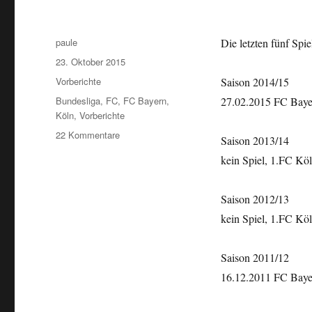
Autor
paule
Die letzten fünf Spie
Veröffentlicht
23. Oktober 2015
am
Kategorien
Vorberichte
Saison 2014/15
Schlagwörter
Bundesliga
,
FC
,
FC Bayern
,
27.02.2015 FC Bayer
Köln
,
Vorberichte
zu
22 Kommentare
Saison 2013/14
BL
kein Spiel, 1.FC Köln
2015/16
#10
FC
Saison 2012/13
Bayern
kein Spiel, 1.FC Köln
–
1.FC
Köln
Saison 2011/12
16.12.2011 FC Bayer