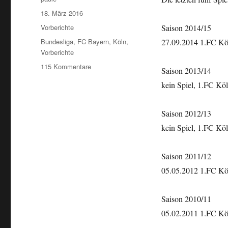
Veröffentlicht
18. März 2016
am
Kategorien
Vorberichte
Saison 2014/15
Schlagwörter
Bundesliga
,
FC Bayern
,
Köln
,
27.09.2014 1.FC Köl
Vorberichte
zu
115 Kommentare
Saison 2013/14
BL
kein Spiel, 1.FC Köln
2015/16
#27
1.FC
Saison 2012/13
Köln
kein Spiel, 1.FC Köln
–
FC
Bayern
Saison 2011/12
05.05.2012 1.FC Köl
Saison 2010/11
05.02.2011 1.FC Köl