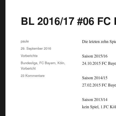
BL 2016/17 #06 FC 
Autor
paule
Die letzten zehn Spie
Veröffentlicht
29. September 2016
am
Kategorien
Vorberichte
Saison 2015/16
Schlagwörter
Bundesliga
,
FC Bayern
,
Köln
,
24.10.2015 FC Bayer
Vorbericht
zu
23 Kommentare
Saison 2014/15
BL
27.02.2015 FC Bayer
2016/17
#06
FC
Saison 2013/14
Bayern
kein Spiel, 1.FC Köln
–
1.