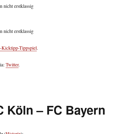
 nicht erstklassig
 nicht erstklassig
-Kicktipp-Tippspiel
.
ia:
Twitter
.
C Köln – FC Bayern
le (
Historie
):