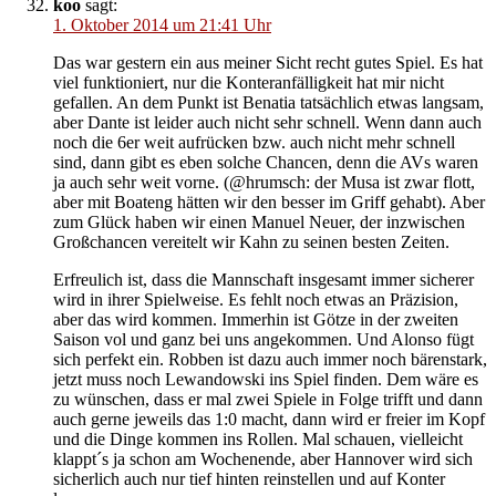
koo
sagt:
1. Oktober 2014 um 21:41 Uhr
Das war gestern ein aus meiner Sicht recht gutes Spiel. Es hat
viel funktioniert, nur die Konteranfälligkeit hat mir nicht
gefallen. An dem Punkt ist Benatia tatsächlich etwas langsam,
aber Dante ist leider auch nicht sehr schnell. Wenn dann auch
noch die 6er weit aufrücken bzw. auch nicht mehr schnell
sind, dann gibt es eben solche Chancen, denn die AVs waren
ja auch sehr weit vorne. (@hrumsch: der Musa ist zwar flott,
aber mit Boateng hätten wir den besser im Griff gehabt). Aber
zum Glück haben wir einen Manuel Neuer, der inzwischen
Großchancen vereitelt wir Kahn zu seinen besten Zeiten.
Erfreulich ist, dass die Mannschaft insgesamt immer sicherer
wird in ihrer Spielweise. Es fehlt noch etwas an Präzision,
aber das wird kommen. Immerhin ist Götze in der zweiten
Saison vol und ganz bei uns angekommen. Und Alonso fügt
sich perfekt ein. Robben ist dazu auch immer noch bärenstark,
jetzt muss noch Lewandowski ins Spiel finden. Dem wäre es
zu wünschen, dass er mal zwei Spiele in Folge trifft und dann
auch gerne jeweils das 1:0 macht, dann wird er freier im Kopf
und die Dinge kommen ins Rollen. Mal schauen, vielleicht
klappt´s ja schon am Wochenende, aber Hannover wird sich
sicherlich auch nur tief hinten reinstellen und auf Konter