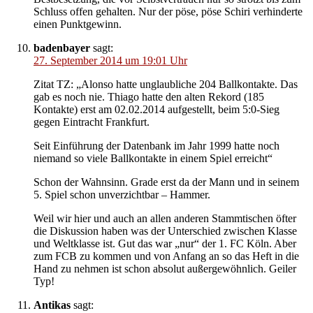
Schluss offen gehalten. Nur der pöse, pöse Schiri verhinderte
einen Punktgewinn.
badenbayer
sagt:
27. September 2014 um 19:01 Uhr
Zitat TZ: „Alonso hatte unglaubliche 204 Ballkontakte. Das
gab es noch nie. Thiago hatte den alten Rekord (185
Kontakte) erst am 02.02.2014 aufgestellt, beim 5:0-Sieg
gegen Eintracht Frankfurt.
Seit Einführung der Datenbank im Jahr 1999 hatte noch
niemand so viele Ballkontakte in einem Spiel erreicht“
Schon der Wahnsinn. Grade erst da der Mann und in seinem
5. Spiel schon unverzichtbar – Hammer.
Weil wir hier und auch an allen anderen Stammtischen öfter
die Diskussion haben was der Unterschied zwischen Klasse
und Weltklasse ist. Gut das war „nur“ der 1. FC Köln. Aber
zum FCB zu kommen und von Anfang an so das Heft in die
Hand zu nehmen ist schon absolut außergewöhnlich. Geiler
Typ!
Antikas
sagt: