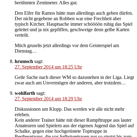
berühmten Zentimeter. Alles gut.
Den Elfer für Ramos hätte man allerdings auch geben dürfen.
Der nicht gegebene an Robben war eine Frechheit aber
typisch Kircher. Hauptsache immer schöööön ruhig das Spiel
geleitet und ja nix gepfiffen, geschweige denn gelbe Karten
verteilt.
Miich gruselts jetzt allerdings vor dem Geisterspiel am
Dienstag…
hrumsch
sagt:
27. September 2014 um 18:25 Uhr
Geile Sache nach dieser WM so dazustehen in der Liga. Liegt
zwar auch am Unvermögen der anderen, aber trotzdem…
wohlfarth
sagt:
27. September 2014 um 18:29 Uhr
Diskussionen um Klopp. Das werden wir alle nicht mehr
erleben.
Kein anderer Trainer hätte mit dieser Rumpftruppe aus lauter
Amateuren und Spielern aus der eigenen Jugend das Spiel auf
Schalke, gegen eine hochgerüstete Toptruppe in
Bestbesetzung, die vor Selbstvertrauen nur so strotzt bis zum