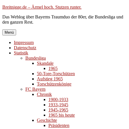
Zum
Breitnigge.de – Ärmel hoch. Stutzen runter.
Inhalt
Das Weblog über Bayerns Traumduo der 80er, die Bundesliga und
springen
den ganzen Rest.
Menü
Impressum
Datenschutz
Statistik
Bundesliga
Skandale
1965
50-Tore-Torschützen
Aufstieg 1965
Torschützenkönige
FC Bayern
Chronik
1900-1933
1933-1945
1945-1965
1965 bis heute
Geschichte
Präsidenten