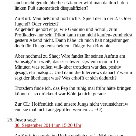
auch nicht gerade überbesetzt- oder wird man da durch den
linken Fuß automatisch disqualifiziert?
Zu Kurt: Man ließt und hört nichts. Spielt der in der 2.? Oder
Jugend? Oder verletzt?
Angeblich gehört er ja, wie Gaudino und Scholl, zum
Profikader- nur sein Trikot kann man nicht kaufen- zumindest
gestern Abend nicht. Dann hábe ich mich halt notgedrungen
doch für Thiago entscheiden. Thiago Fan Boy bin…
Aber nochmal zu Shaq: Wire fandet Ihr seinen Auftritt am
Samsatg? ich weiß, das es schwer ist,w enn man in 15
Minuten was reißen will- aber trotzdem war das, positiv
gesagt, ehr mäßig… Und dann die Interviews danach? warum
sagt der überhaupt was? Was erhofft er sich dadurch?
Trotzdem finde ich, das Pep ihn ruhig mal frühr hätte bringen
können…so drückend war Köln ja nicht gerade…
Zur CL: Hoffentlich sind unsere Jungs nicht verunsichert,w
enn sie mal nicht ausgepfiffen werden…. =O)
Josep
sagt:
30. September 2014 um 15:20 Uhr
Zu Kurt: Er wurde im Derby neulich das 1. Mal kurz vor