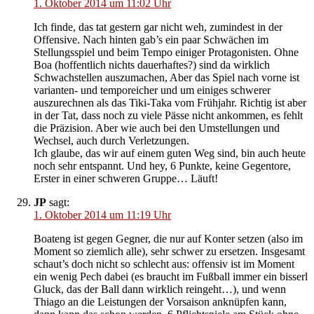
1. Oktober 2014 um 11:02 Uhr
Ich finde, das tat gestern gar nicht weh, zumindest in der
Offensive. Nach hinten gab’s ein paar Schwächen im
Stellungsspiel und beim Tempo einiger Protagonisten. Ohne
Boa (hoffentlich nichts dauerhaftes?) sind da wirklich
Schwachstellen auszumachen, Aber das Spiel nach vorne ist
varianten- und temporeicher und um einiges schwerer
auszurechnen als das Tiki-Taka vom Frühjahr. Richtig ist aber
in der Tat, dass noch zu viele Pässe nicht ankommen, es fehlt
die Präzision. Aber wie auch bei den Umstellungen und
Wechsel, auch durch Verletzungen.
Ich glaube, das wir auf einem guten Weg sind, bin auch heute
noch sehr entspannt. Und hey, 6 Punkte, keine Gegentore,
Erster in einer schweren Gruppe… Läuft!
JP
sagt:
1. Oktober 2014 um 11:19 Uhr
Boateng ist gegen Gegner, die nur auf Konter setzen (also im
Moment so ziemlich alle), sehr schwer zu ersetzen. Insgesamt
schaut’s doch nicht so schlecht aus: offensiv ist im Moment
ein wenig Pech dabei (es braucht im Fußball immer ein bisserl
Gluck, das der Ball dann wirklich reingeht…), und wenn
Thiago an die Leistungen der Vorsaison anknüpfen kann,