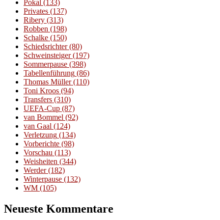
Pokal
(133)
Privates
(137)
Ribery
(313)
Robben
(198)
Schalke
(150)
Schiedsrichter
(80)
Schweinsteiger
(197)
Sommerpause
(398)
Tabellenführung
(86)
Thomas Müller
(110)
Toni Kroos
(94)
Transfers
(310)
UEFA-Cup
(87)
van Bommel
(92)
van Gaal
(124)
Verletzung
(134)
Vorberichte
(98)
Vorschau
(113)
Weisheiten
(344)
Werder
(182)
Winterpause
(132)
WM
(105)
Neueste Kommentare