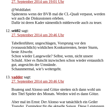
27. September 2014 um 19:01 Uhr
@Wohlfahrt:
Spätestens wenn der BVB mal die CL-Quali verpasst, werden
wir auch die Diskussionen erleben.
Dafür ist deren Kader nämentlich mittlerweile auch zu teuer.
seit82
sagt:
27. September 2014 um 20:46 Uhr
Tabellenführer, ungeschlagen, Vorsprung vor den
(voraussichtlich) wirklichen Konkurrrenten, bester Sturm,
beste Abwehr.
Schon wieder Langeweile? Selbst, wenn, nicht unsere
Schuld. Aber es flutscht inzwischen schon wieder erstaunlich
gut, angesichts der Umstände.
Schaunmermal, wie’s weitergeht.
vadder
sagt:
27. September 2014 um 20:46 Uhr
Boateng und Alonso und Götze streiten sich dann wohl um
den Titel Spieler des Monats. Werden wird es dann Götze.
Aber mal im Ernst: Der Alonso war tatsächlich ein Geiler
Transfer. Zumindest für die aktuelle Saison. Diese Leistungen