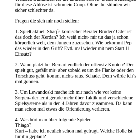
für diese Ablöse ist schon ein Coup. Ohne ihn stünden wir
sicher schlechter da.
Fragen die sich mir noch stellen:
1. Spielt aktuell Shaq´s komischer Berater Bruder? Oder ist
das doch der Xerdan? Ich weiß nicht- mir tut das ja schon
körperlich weh, dem Jungen zuzusehen. Wie bekommt Pep
das wieder in den Griff? Evtl. mal wieder mit nem Start 11
Einsatz?
2. Wann platzt bei Bernart endlich der offensiv Knoten? Der
spielt gut, gefällt mir- aber sobald es um die Flanke oder den
Torschuss geht, kommt nichts raus. Schade. Dem würde ich´s
mal gönnen.
3. Um Lewandoski mache ich mir nach wie vor keine
Sorgen- der lernt gerade mehr über Taktik und verschiedene
Spielsysteme als in den 4 Jahren davor zusammen. Da kann
man schon mal etwas die Orientierung verlieren.
4. Was hört man über folgende Spieler.
Thiago?
Kurt – habe ich neulich schon mal gefragt. Welche Rolle ist
für ihn geplant?