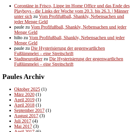
Corontäne in Frisco, Lippe im Home Office und das Ende des
Playboys - die Links der Woche vom 20.3. bis 26.3. | Männer
unter sich
zu
Vom Profifußball, Shankly, Nebensachen und
jeder Menge Geld
paule
zu
Vom Profifußball, Shankly, Nebensachen und jeder
Menge Geld
hilto
zu
Vom Profifußball, Shankly, Nebensachen und jeder
Menge Geld
paule
zu
Die Hysterisierung der gegenwartlichen
Fußlümmelei – eine Streitschrift
Stadtneurotiker
zu
Die Hysterisierung der gegenwartlichen
Fußlümmelei – eine Streitschrift
Paules Archiv
Oktober 2025
(1)
März 2020
(1)
April 2019
(1)
April 2018
(1)
September 2017
(1)
August 2017
(3)
Juli 2017
(4)
Mai 2017
(3)
April 2017
(6)