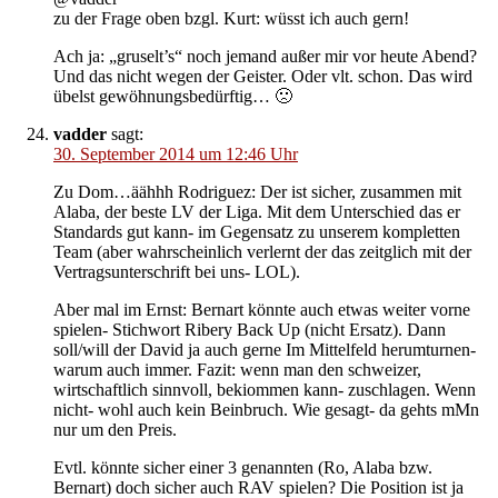
zu der Frage oben bzgl. Kurt: wüsst ich auch gern!
Ach ja: „gruselt’s“ noch jemand außer mir vor heute Abend?
Und das nicht wegen der Geister. Oder vlt. schon. Das wird
übelst gewöhnungsbedürftig… 🙁
vadder
sagt:
30. September 2014 um 12:46 Uhr
Zu Dom…äähhh Rodriguez: Der ist sicher, zusammen mit
Alaba, der beste LV der Liga. Mit dem Unterschied das er
Standards gut kann- im Gegensatz zu unserem kompletten
Team (aber wahrscheinlich verlernt der das zeitglich mit der
Vertragsunterschrift bei uns- LOL).
Aber mal im Ernst: Bernart könnte auch etwas weiter vorne
spielen- Stichwort Ribery Back Up (nicht Ersatz). Dann
soll/will der David ja auch gerne Im Mittelfeld herumturnen-
warum auch immer. Fazit: wenn man den schweizer,
wirtschaftlich sinnvoll, bekiommen kann- zuschlagen. Wenn
nicht- wohl auch kein Beinbruch. Wie gesagt- da gehts mMn
nur um den Preis.
Evtl. könnte sicher einer 3 genannten (Ro, Alaba bzw.
Bernart) doch sicher auch RAV spielen? Die Position ist ja