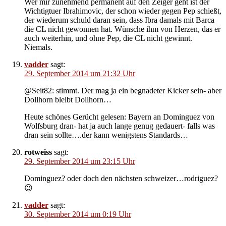
Wer mir zunehmend permanent auf den Zeiger geht ist der
Wichtigtuer Ibrahimovic, der schon wieder gegen Pep schießt,
der wiederum schuld daran sein, dass Ibra damals mit Barca
die CL nicht gewonnen hat. Wünsche ihm von Herzen, das er
auch weiterhin, und ohne Pep, die CL nicht gewinnt.
Niemals.
vadder
sagt:
29. September 2014 um 21:32 Uhr
@Seit82: stimmt. Der mag ja ein begnadeter Kicker sein- aber
Dollhorn bleibt Dollhorn…
Heute schönes Gerücht gelesen: Bayern an Dominguez von
Wolfsburg dran- hat ja auch lange genug gedauert- falls was
dran sein sollte….der kann wenigstens Standards…
rotweiss
sagt:
29. September 2014 um 23:15 Uhr
Dominguez? oder doch den nächsten schweizer…rodriguez?
😉
vadder
sagt:
30. September 2014 um 0:19 Uhr