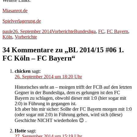
Weitere Links:
Miasanrot.de
Spielverlagerung.de
Autor
Veröffentlicht
Kategorien
Schlagwörter
paule
26. September 2014
Vorberichte
Bundesliga
,
FC
,
FC Bayern
,
am
Köln
,
Vorberichte
34 Kommentare zu „BL 2014/15 #06 1.
FC Köln – FC Bayern“
chicken
sagt:
26. September 2014 um 18:20 Uhr
Historisches steht an – moirgen trifft der FCB auf den letzten
Gegner in der Bundesliga, dem es gelungen ist den FC
Bayern zu schlagen, obwohl dieser mit 1:0 (hier sogar mit
2:0) in Führung in gegangen ist.
Ich aber bin mir sicher: Sollte der FC Bayern morgen mit 1:0
(oder sogar mit 2:0) in Führung gehen, wird sich (diese)
Geschichte NICHT wiederholen 😉 .
Hotte
sagt:
27. September 2014 um 15:19 Uhr