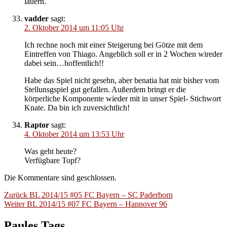
lauern.
vadder
sagt:
2. Oktober 2014 um 11:05 Uhr
Ich rechne noch mit einer Steigerung bei Götze mit dem
Eintreffen von Thiago. Angeblich soll er in 2 Wochen wireder
dabei sein…hoffentlich!!
Habe das Spiel nicht gesehn, aber benatia hat mir bisher vom
Stellunsgspiel gut gefallen. Außerdem bringt er die
körperliche Komponente wieder mit in unser Spiel- Stichwort
Knate. Da bin ich zuversichtlich!
Raptor
sagt:
4. Oktober 2014 um 13:53 Uhr
Was geht heute?
Verfügbare Topf?
Die Kommentare sind geschlossen.
Beitragsnavigation
Vorheriger
Zurück
BL 2014/15 #05 FC Bayern – SC Paderborn
Nächster
Beitrag:
Weiter
BL 2014/15 #07 FC Bayern – Hannover 96
Beitrag:
Paules Tags