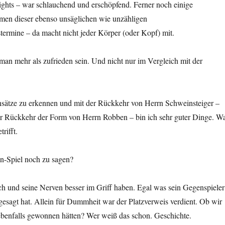
ights – war schlauchend und erschöpfend. Ferner noch einige
hmen dieser ebenso unsäglichen wie unzähligen
ermine – da macht nicht jeder Körper (oder Kopf) mit.
an mehr als zufrieden sein. Und nicht nur im Vergleich mit der
nsätze zu erkennen und mit der Rückkehr von Herrn Schweinsteiger –
er Rückkehr der Form von Herrn Robben – bin ich sehr guter Dinge. W
rifft.
n-Spiel noch zu sagen?
ich und seine Nerven besser im Griff haben. Egal was sein Gegenspieler
esagt hat. Allein für Dummheit war der Platzverweis verdient. Ob wir
 ebenfalls gewonnen hätten? Wer weiß das schon. Geschichte.