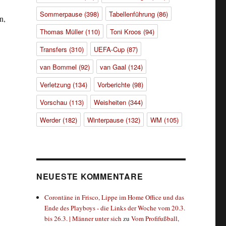
Sommerpause
(398)
Tabellenführung
(86)
n,
Thomas Müller
(110)
Toni Kroos
(94)
Transfers
(310)
UEFA-Cup
(87)
van Bommel
(92)
van Gaal
(124)
Verletzung
(134)
Vorberichte
(98)
Vorschau
(113)
Weisheiten
(344)
Werder
(182)
Winterpause
(132)
WM
(105)
NEUESTE KOMMENTARE
Corontäne in Frisco, Lippe im Home Office und das
Ende des Playboys - die Links der Woche vom 20.3.
bis 26.3. | Männer unter sich
zu
Vom Profifußball,