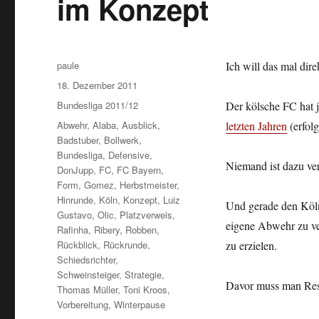
im Konzept
Autor
paule
Ich will das mal dire
Veröffentlicht
18. Dezember 2011
am
Kategorien
Bundesliga 2011/12
Der kölsche FC hat j
Schlagwörter
Abwehr
,
Alaba
,
Ausblick
,
letzten Jahren
(erfolg
Badstuber
,
Bollwerk
,
Bundesliga
,
Defensive
,
Niemand ist dazu ver
DonJupp
,
FC
,
FC Bayern
,
Form
,
Gomez
,
Herbstmeister
,
Hinrunde
,
Köln
,
Konzept
,
Luiz
Und gerade den Kölne
Gustavo
,
Olic
,
Platzverweis
,
eigene Abwehr zu v
Rafinha
,
Ribery
,
Robben
,
Rückblick
,
Rückrunde
,
zu erzielen.
Schiedsrichter
,
Schweinsteiger
,
Strategie
,
Davor muss man Res
Thomas Müller
,
Toni Kroos
,
Vorbereitung
,
Winterpause