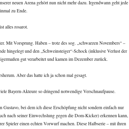
unserer neuen Arena gehört nun nicht mehr dazu. Irgendwann geht jede
 einmal zu Ende.
t alles rosarot.
ter. Mit Vorsprung. Haben – trotz des sog. „schwarzen Novembers“ –
nde hingelegt und den „Schweinsteiger“-Schock (inklusive Verlust der
nigermaßen gut verarbeitet und kamen im Dezember zurück.
rsherum. Aber das hatte ich ja schon mal gesagt.
 viele Bayern-Akteure so dringend notwendige Verschnaufpause.
 Gustavo, bei dem ich diese Erschöpfung nicht sondern einfach nur
(auch nach seiner Einwechslung gegen die Dom-Kicker) erkennen kann,
rer Spieler einen echten Vorwurf machen. Diese Halbserie – mit ihren