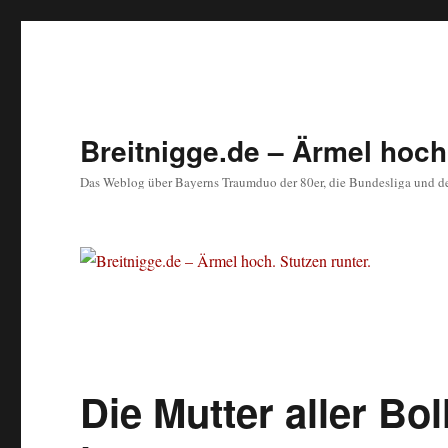
Breitnigge.de – Ärmel hoch.
Das Weblog über Bayerns Traumduo der 80er, die Bundesliga und d
Die Mutter aller B