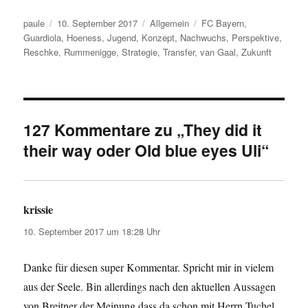
Autor
Veröffentlicht
Kategorien
Schlagwörter
paule
10. September 2017
Allgemein
FC Bayern
,
am
Guardiola
,
Hoeness
,
Jugend
,
Konzept
,
Nachwuchs
,
Perspektive
,
Reschke
,
Rummenigge
,
Strategie
,
Transfer
,
van Gaal
,
Zukunft
127 Kommentare zu „They did it
their way oder Old blue eyes Uli“
krissie
sagt:
10. September 2017 um 18:28 Uhr
Danke für diesen super Kommentar. Spricht mir in vielem
aus der Seele. Bin allerdings nach den aktuellen Aussagen
von Breitner der Meinung dass da schon mit Herrn Tuchel