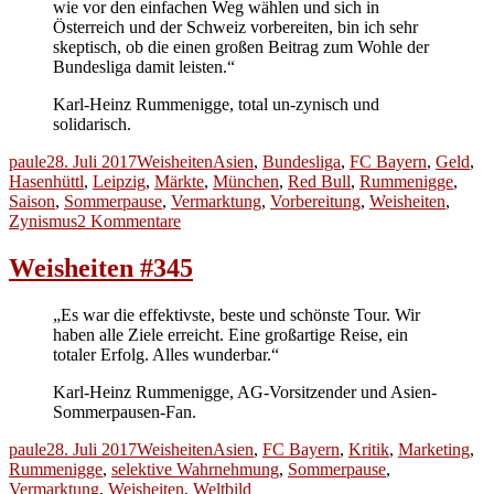
wie vor den einfachen Weg wählen und sich in
Österreich und der Schweiz vorbereiten, bin ich sehr
skeptisch, ob die einen großen Beitrag zum Wohle der
Bundesliga damit leisten.“
Karl-Heinz Rummenigge, total un-zynisch und
solidarisch.
Autor
Veröffentlicht
Kategorien
Schlagwörter
paule
28. Juli 2017
Weisheiten
Asien
,
Bundesliga
,
FC Bayern
,
Geld
,
am
Hasenhüttl
,
Leipzig
,
Märkte
,
München
,
Red Bull
,
Rummenigge
,
Saison
,
Sommerpause
,
Vermarktung
,
Vorbereitung
,
Weisheiten
,
zu
Zynismus
2 Kommentare
Weisheiten
#346
Weisheiten #345
„Es war die effektivste, beste und schönste Tour. Wir
haben alle Ziele erreicht. Eine großartige Reise, ein
totaler Erfolg. Alles wunderbar.“
Karl-Heinz Rummenigge, AG-Vorsitzender und Asien-
Sommerpausen-Fan.
Autor
Veröffentlicht
Kategorien
Schlagwörter
paule
28. Juli 2017
Weisheiten
Asien
,
FC Bayern
,
Kritik
,
Marketing
,
am
Rummenigge
,
selektive Wahrnehmung
,
Sommerpause
,
Vermarktung
,
Weisheiten
,
Weltbild