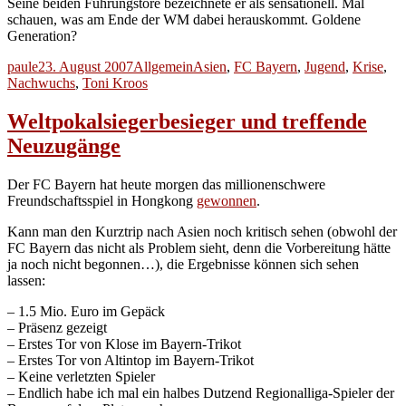
Seine beiden Führungstore bezeichnete er als sensationell. Mal
schauen, was am Ende der WM dabei herauskommt. Goldene
Generation?
Autor
Veröffentlicht
Kategorien
Schlagwörter
paule
23. August 2007
Allgemein
Asien
,
FC Bayern
,
Jugend
,
Krise
,
am
Nachwuchs
,
Toni Kroos
Weltpokalsiegerbesieger und treffende
Neuzugänge
Der FC Bayern hat heute morgen das millionenschwere
Freundschaftsspiel in Hongkong
gewonnen
.
Kann man den Kurztrip nach Asien noch kritisch sehen (obwohl der
FC Bayern das nicht als Problem sieht, denn die Vorbereitung hätte
ja noch nicht begonnen…), die Ergebnisse können sich sehen
lassen:
– 1.5 Mio. Euro im Gepäck
– Präsenz gezeigt
– Erstes Tor von Klose im Bayern-Trikot
– Erstes Tor von Altintop im Bayern-Trikot
– Keine verletzten Spieler
– Endlich habe ich mal ein halbes Dutzend Regionalliga-Spieler der