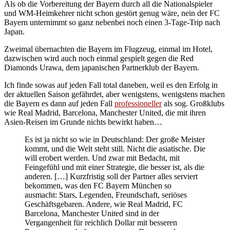
Als ob die Vorbereitung der Bayern durch all die Nationalspieler
und WM-Heimkehrer nicht schon gestört genug wäre, nein der FC
Bayern unternimmt so ganz nebenbei noch einen 3-Tage-Trip nach
Japan.
Zweimal übernachten die Bayern im Flugzeug, einmal im Hotel,
dazwischen wird auch noch einmal gespielt gegen die Red
Diamonds Urawa, dem japanischen Partnerklub der Bayern.
Ich finde sowas auf jeden Fall total daneben, weil es den Erfolg in
der aktuellen Saison gefährdet, aber wenigstens, wenigstens machen
die Bayern es dann auf jeden Fall
professioneller
als sog. Großklubs
wie Real Madrid, Barcelona, Manchester United, die mit ihren
Asien-Reisen im Grunde nichts bewirkt haben…
Es ist ja nicht so wie in Deutschland: Der große Meister
kommt, und die Welt steht still. Nicht die asiatische. Die
will erobert werden. Und zwar mit Bedacht, mit
Feingefühl und mit einer Strategie, die besser ist, als die
anderen. […] Kurzfristig soll der Partner alles serviert
bekommen, was den FC Bayern München so
ausmacht: Stars, Legenden, Freundschaft, seriöses
Geschäftsgebaren. Andere, wie Real Madrid, FC
Barcelona, Manchester United sind in der
Vergangenheit für reichlich Dollar mit besseren