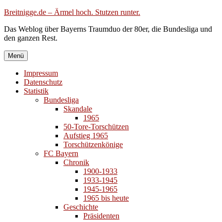
Zum
Breitnigge.de – Ärmel hoch. Stutzen runter.
Inhalt
Das Weblog über Bayerns Traumduo der 80er, die Bundesliga und
springen
den ganzen Rest.
Menü
Impressum
Datenschutz
Statistik
Bundesliga
Skandale
1965
50-Tore-Torschützen
Aufstieg 1965
Torschützenkönige
FC Bayern
Chronik
1900-1933
1933-1945
1945-1965
1965 bis heute
Geschichte
Präsidenten