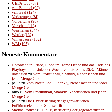
UEFA-Cup
(87)
van Bommel
(92)
van Gaal
(124)
Verletzung
(134)
Vorberichte
(98)
Vorschau
(113)
Weisheiten
(344)
Werder
(182)
Winterpause
(132)
WM
(105)
Neueste Kommentare
Corontäne in Frisco, Lippe im Home Office und das Ende des
Playboys - die Links der Woche vom 20.3. bis 26.3. | Männer
unter sich
zu
Vom Profifußball, Shankly, Nebensachen und
jeder Menge Geld
paule
zu
Vom Profifußball, Shankly, Nebensachen und jeder
Menge Geld
hilto
zu
Vom Profifußball, Shankly, Nebensachen und jeder
Menge Geld
paule
zu
Die Hysterisierung der gegenwartlichen
Fußlümmelei – eine Streitschrift
Stadtneurotiker
zu
Die Hysterisierung der gegenwartlichen