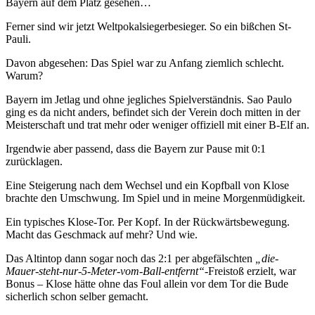
Bayern auf dem Platz gesehen…
Ferner sind wir jetzt Weltpokalsiegerbesieger. So ein bißchen St-
Pauli.
Davon abgesehen: Das Spiel war zu Anfang ziemlich schlecht.
Warum?
Bayern im Jetlag und ohne jegliches Spielverständnis. Sao Paulo
ging es da nicht anders, befindet sich der Verein doch mitten in der
Meisterschaft und trat mehr oder weniger offiziell mit einer B-Elf an.
Irgendwie aber passend, dass die Bayern zur Pause mit 0:1
zurücklagen.
Eine Steigerung nach dem Wechsel und ein Kopfball von Klose
brachte den Umschwung. Im Spiel und in meine Morgenmüdigkeit.
Ein typisches Klose-Tor. Per Kopf. In der Rückwärtsbewegung.
Macht das Geschmack auf mehr? Und wie.
Das Altintop dann sogar noch das 2:1 per abgefälschten
„die-
Mauer-steht-nur-5-Meter-vom-Ball-entfernt“
-Freistoß erzielt, war
Bonus – Klose hätte ohne das Foul allein vor dem Tor die Bude
sicherlich schon selber gemacht.