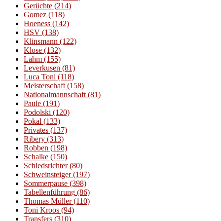
Gerüchte
(214)
Gomez
(118)
Hoeness
(142)
HSV
(138)
Klinsmann
(122)
Klose
(132)
Lahm
(155)
Leverkusen
(81)
Luca Toni
(118)
Meisterschaft
(158)
Nationalmannschaft
(81)
Paule
(191)
Podolski
(120)
Pokal
(133)
Privates
(137)
Ribery
(313)
Robben
(198)
Schalke
(150)
Schiedsrichter
(80)
Schweinsteiger
(197)
Sommerpause
(398)
Tabellenführung
(86)
Thomas Müller
(110)
Toni Kroos
(94)
Transfers
(310)