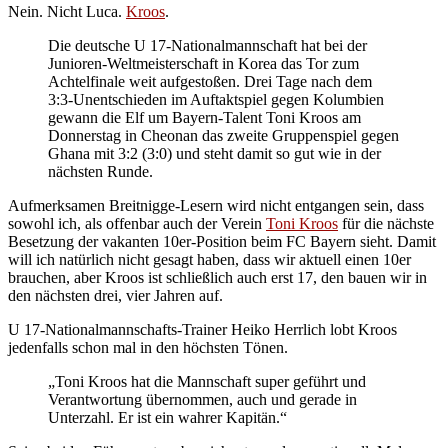
Nein. Nicht Luca.
Kroos
.
Die deutsche U 17-Nationalmannschaft hat bei der
Junioren-Weltmeisterschaft in Korea das Tor zum
Achtelfinale weit aufgestoßen. Drei Tage nach dem
3:3-Unentschieden im Auftaktspiel gegen Kolumbien
gewann die Elf um Bayern-Talent Toni Kroos am
Donnerstag in Cheonan das zweite Gruppenspiel gegen
Ghana mit 3:2 (3:0) und steht damit so gut wie in der
nächsten Runde.
Aufmerksamen Breitnigge-Lesern wird nicht entgangen sein, dass
sowohl ich, als offenbar auch der Verein
Toni Kroos
für die nächste
Besetzung der vakanten 10er-Position beim FC Bayern sieht. Damit
will ich natürlich nicht gesagt haben, dass wir aktuell einen 10er
brauchen, aber Kroos ist schließlich auch erst 17, den bauen wir in
den nächsten drei, vier Jahren auf.
U 17-Nationalmannschafts-Trainer Heiko Herrlich lobt Kroos
jedenfalls schon mal in den höchsten Tönen.
„Toni Kroos hat die Mannschaft super geführt und
Verantwortung übernommen, auch und gerade in
Unterzahl. Er ist ein wahrer Kapitän.“