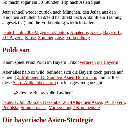
So macht sogar ein 30-Stunden-Trip nach Asien Spaß.
Jetzt schnell wieder zurück nach München, den Jetlag aus den
Knochen schütteln (Hitzfeld hat direkt nach Ankunft ein Training
angesetzt…) und die Vorbereitung wirklich starten.
Autor
Veröffentlicht
Kategorien
Schlagwörter
paule
1. Juli 2007
Allgemein
Altintop
,
Amateure
,
Asien
,
Bayern-II
,
am
FC Bayern
,
Klose
,
Sommerpause
,
Vorbereitung
Poldi san
Kaum spielt Prinz Poldi im Bayern-Trikot
verlieren die Bayern
!
Aber alles halb so wild, befinden sich die Bayern doch gerade auf
einem
1,5-Millionen-68-Stunden-Asien-Horror-Trip
und trifft es
diese
Stern-Artikelüberschrift
doch insgesamt ganz gut:
„Schwere Beine, volle Taschen“
Autor
Veröffentlicht
Kategorien
Schlagwörter
paule
31. Juli 2006
30. Dezember 2014
Allgemein
Asien
,
FC Bayern
,
am
zu
Podolski
,
Sommerpause
,
Vorbereitung
2 Kommentare
Poldi
san
Die bayerische Asien-Strategie