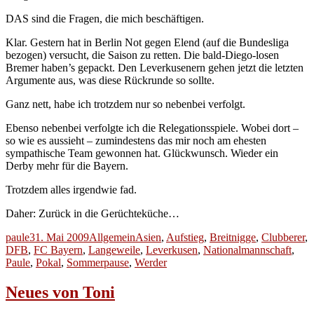
DAS sind die Fragen, die mich beschäftigen.
Klar. Gestern hat in Berlin Not gegen Elend (auf die Bundesliga
bezogen) versucht, die Saison zu retten. Die bald-Diego-losen
Bremer haben’s gepackt. Den Leverkusenern gehen jetzt die letzten
Argumente aus, was diese Rückrunde so sollte.
Ganz nett, habe ich trotzdem nur so nebenbei verfolgt.
Ebenso nebenbei verfolgte ich die Relegationsspiele. Wobei dort –
so wie es aussieht – zumindestens das mir noch am ehesten
sympathische Team gewonnen hat. Glückwunsch. Wieder ein
Derby mehr für die Bayern.
Trotzdem alles irgendwie fad.
Daher: Zurück in die Gerüchteküche…
Autor
Veröffentlicht
Kategorien
Schlagwörter
paule
31. Mai 2009
Allgemein
Asien
,
Aufstieg
,
Breitnigge
,
Clubberer
,
am
DFB
,
FC Bayern
,
Langeweile
,
Leverkusen
,
Nationalmannschaft
,
Paule
,
Pokal
,
Sommerpause
,
Werder
Neues von Toni