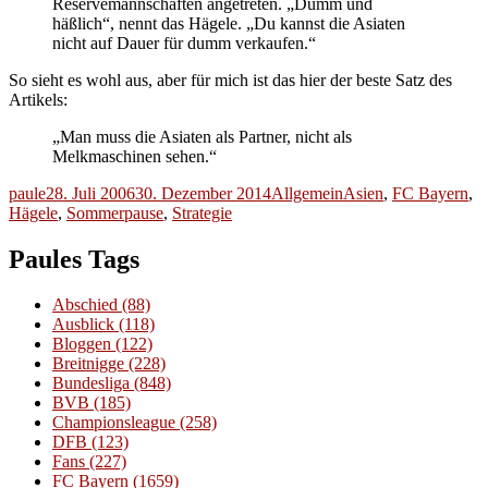
Reservemannschaften angetreten. „Dumm und
häßlich“, nennt das Hägele. „Du kannst die Asiaten
nicht auf Dauer für dumm verkaufen.“
So sieht es wohl aus, aber für mich ist das hier der beste Satz des
Artikels:
„Man muss die Asiaten als Partner, nicht als
Melkmaschinen sehen.“
Autor
Veröffentlicht
Kategorien
Schlagwörter
paule
28. Juli 2006
30. Dezember 2014
Allgemein
Asien
,
FC Bayern
,
am
Hägele
,
Sommerpause
,
Strategie
Paules Tags
Abschied
(88)
Ausblick
(118)
Bloggen
(122)
Breitnigge
(228)
Bundesliga
(848)
BVB
(185)
Championsleague
(258)
DFB
(123)
Fans
(227)
FC Bayern
(1659)