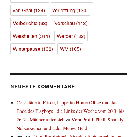
van Gaal
(124)
Verletzung
(134)
Vorberichte
(98)
Vorschau
(113)
Weisheiten
(344)
Werder
(182)
Winterpause
(132)
WM
(105)
NEUESTE KOMMENTARE
Corontäne in Frisco, Lippe im Home Office und das
Ende des Playboys - die Links der Woche vom 20.3. bis
26.3. | Männer unter sich
zu
Vom Profifußball, Shankly,
Nebensachen und jeder Menge Geld
paule
zu
Vom Profifußball, Shankly, Nebensachen und