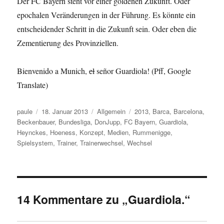
Der FC Bayern steht vor einer goldenen Zukunft. Oder
epochalen Veränderungen in der Führung. Es könnte ein
entscheidender Schritt in die Zukunft sein. Oder eben die
Zementierung des Provinziellen.
Bienvenido a Munich,
el
señor Guardiola! (Pff, Google
Translate)
Autor
Veröffentlicht
Kategorien
Schlagwörter
paule
18. Januar 2013
Allgemein
2013
,
Barca
,
Barcelona
,
am
Beckenbauer
,
Bundesliga
,
DonJupp
,
FC Bayern
,
Guardiola
,
Heynckes
,
Hoeness
,
Konzept
,
Medien
,
Rummenigge
,
Spielsystem
,
Trainer
,
Trainerwechsel
,
Wechsel
14 Kommentare zu „Guardiola.“