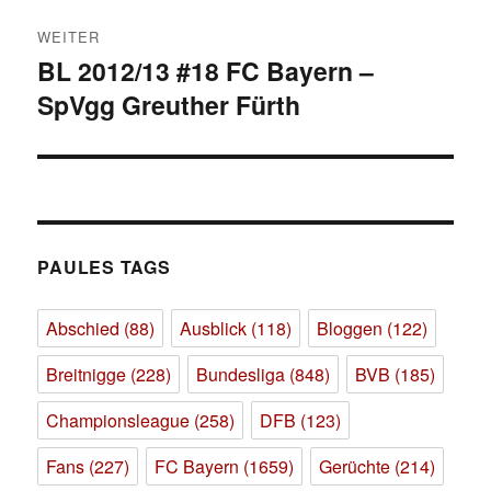
WEITER
BL 2012/13 #18 FC Bayern –
Nächster
SpVgg Greuther Fürth
Beitrag:
PAULES TAGS
Abschied
(88)
Ausblick
(118)
Bloggen
(122)
Breitnigge
(228)
Bundesliga
(848)
BVB
(185)
Championsleague
(258)
DFB
(123)
Fans
(227)
FC Bayern
(1659)
Gerüchte
(214)