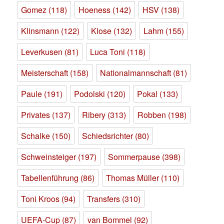
Gomez
(118)
Hoeness
(142)
HSV
(138)
Klinsmann
(122)
Klose
(132)
Lahm
(155)
Leverkusen
(81)
Luca Toni
(118)
Meisterschaft
(158)
Nationalmannschaft
(81)
Paule
(191)
Podolski
(120)
Pokal
(133)
Privates
(137)
Ribery
(313)
Robben
(198)
Schalke
(150)
Schiedsrichter
(80)
Schweinsteiger
(197)
Sommerpause
(398)
Tabellenführung
(86)
Thomas Müller
(110)
Toni Kroos
(94)
Transfers
(310)
UEFA-Cup
(87)
van Bommel
(92)