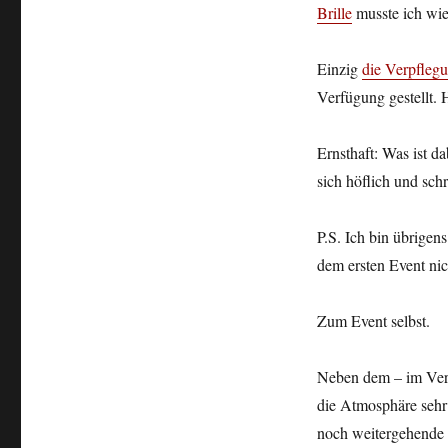
Brille
musste ich wi
im
TV
wirklich
Einzig
die Verpfleg
die
Verfügung gestellt. 
dritte
Dimension?
Ernsthaft: Was ist d
sich höflich und sch
P.S. Ich bin übrigen
dem ersten Event nic
Zum Event selbst.
Neben dem – im Verg
die Atmosphäre sehr
noch weitergehende 