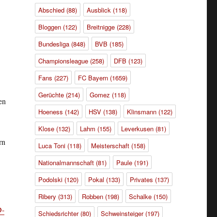
Abschied
(88)
Ausblick
(118)
Bloggen
(122)
Breitnigge
(228)
Bundesliga
(848)
BVB
(185)
Championsleague
(258)
DFB
(123)
Fans
(227)
FC Bayern
(1659)
Gerüchte
(214)
Gomez
(118)
en
Hoeness
(142)
HSV
(138)
Klinsmann
(122)
Klose
(132)
Lahm
(155)
Leverkusen
(81)
rn
Luca Toni
(118)
Meisterschaft
(158)
Nationalmannschaft
(81)
Paule
(191)
Podolski
(120)
Pokal
(133)
Privates
(137)
Ribery
(313)
Robben
(198)
Schalke
(150)
D-
Schiedsrichter
(80)
Schweinsteiger
(197)