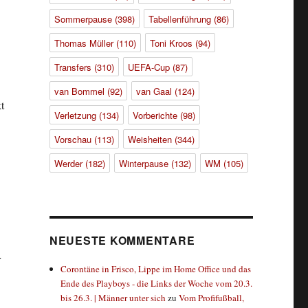
Sommerpause
(398)
Tabellenführung
(86)
Thomas Müller
(110)
Toni Kroos
(94)
Transfers
(310)
UEFA-Cup
(87)
van Bommel
(92)
van Gaal
(124)
t
Verletzung
(134)
Vorberichte
(98)
Vorschau
(113)
Weisheiten
(344)
Werder
(182)
Winterpause
(132)
WM
(105)
NEUESTE KOMMENTARE
r
Corontäne in Frisco, Lippe im Home Office und das
Ende des Playboys - die Links der Woche vom 20.3.
bis 26.3. | Männer unter sich
zu
Vom Profifußball,