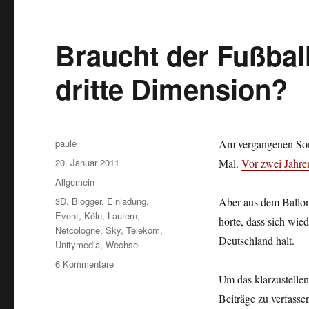
Braucht der Fußball
dritte Dimension?
Autor
paule
Am vergangenen Sonn
Veröffentlicht
20. Januar 2011
Mal.
Vor zwei Jahre
am
Kategorien
Allgemein
Schlagwörter
3D
,
Blogger
,
Einladung
,
Aber aus dem Ballon
Event
,
Köln
,
Lautern
,
hörte, dass sich wie
Netcologne
,
Sky
,
Telekom
,
Deutschland halt.
Unitymedia
,
Wechsel
zu
6 Kommentare
Braucht
Um das klarzustellen
der
Beiträge zu verfasse
Fußball