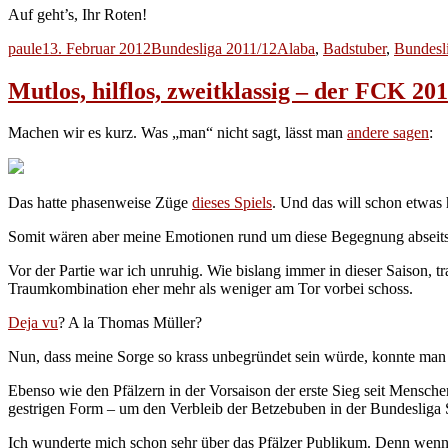
Auf geht’s, Ihr Roten!
Autor
Veröffentlicht
Kategorien
Schlagwörter
paule
13. Februar 2012
Bundesliga 2011/12
Alaba
,
Badstuber
,
Bundesl
am
Mutlos, hilflos, zweitklassig – der FCK 20
Machen wir es kurz. Was „man“ nicht sagt, lässt man
andere sagen
:
Das hatte phasenweise Züge
dieses Spiels
. Und das will schon etwas 
Somit wären aber meine Emotionen rund um diese Begegnung abseits 
Vor der Partie war ich unruhig. Wie bislang immer in dieser Saison, t
Traumkombination eher mehr als weniger am Tor vorbei schoss.
Deja vu
? A la Thomas Müller?
Nun, dass meine Sorge so krass unbegründet sein würde, konnte man 
Ebenso wie den Pfälzern in der Vorsaison der erste Sieg seit Mensche
gestrigen Form – um den Verbleib der Betzebuben in der Bundesliga So
Ich wunderte mich schon sehr über das Pfälzer Publikum. Denn wenn 