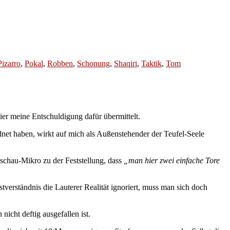
Pizarro
,
Pokal
,
Robben
,
Schonung
,
Shaqiri
,
Taktik
,
Tom
ier meine Entschuldigung dafür übermittelt.
ordnet haben, wirkt auf mich als Außenstehender der Teufel-Seele
chau-Mikro zu der Feststellung, dass
„man hier zwei einfache Tore
erständnis die Lauterer Realität ignoriert, muss man sich doch
cht deftig ausgefallen ist.