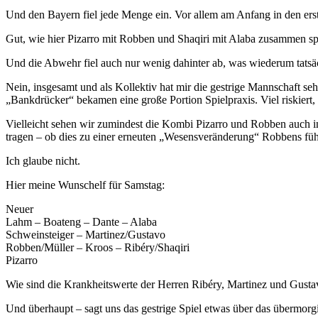
Und den Bayern fiel jede Menge ein. Vor allem am Anfang in den erst
Gut, wie hier Pizarro mit Robben und Shaqiri mit Alaba zusammen spi
Und die Abwehr fiel auch nur wenig dahinter ab, was wiederum tatsä
Nein, insgesamt und als Kollektiv hat mir die gestrige Mannschaft s
„Bankdrücker“ bekamen eine große Portion Spielpraxis. Viel riskiert
Vielleicht sehen wir zumindest die Kombi Pizarro und Robben auch in d
tragen – ob dies zu einer erneuten „Wesensveränderung“ Robbens fü
Ich glaube nicht.
Hier meine Wunschelf für Samstag:
Neuer
Lahm – Boateng – Dante – Alaba
Schweinsteiger – Martinez/Gustavo
Robben/Müller – Kroos – Ribéry/Shaqiri
Pizarro
Wie sind die Krankheitswerte der Herren Ribéry, Martinez und Gustavo?
Und überhaupt – sagt uns das gestrige Spiel etwas über das übermorg