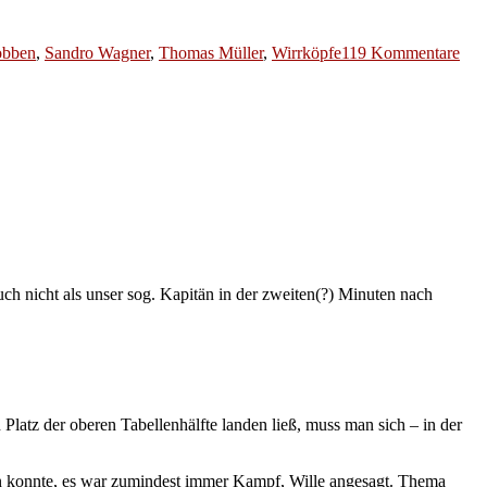
zu
bben
,
Sandro Wagner
,
Thomas Müller
,
Wirrköpfe
119 Kommentare
Ers
Pfäl
Eig
und
Bay
Bes
uch nicht als unser sog. Kapitän in der zweiten(?) Minuten nach
Platz der oberen Tabellenhälfte landen ließ, muss man sich – in der
en konnte, es war zumindest immer Kampf, Wille angesagt. Thema