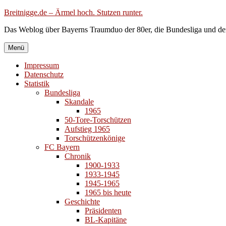
Zum
Breitnigge.de – Ärmel hoch. Stutzen runter.
Inhalt
Das Weblog über Bayerns Traumduo der 80er, die Bundesliga und de
springen
Menü
Impressum
Datenschutz
Statistik
Bundesliga
Skandale
1965
50-Tore-Torschützen
Aufstieg 1965
Torschützenkönige
FC Bayern
Chronik
1900-1933
1933-1945
1945-1965
1965 bis heute
Geschichte
Präsidenten
BL-Kapitäne