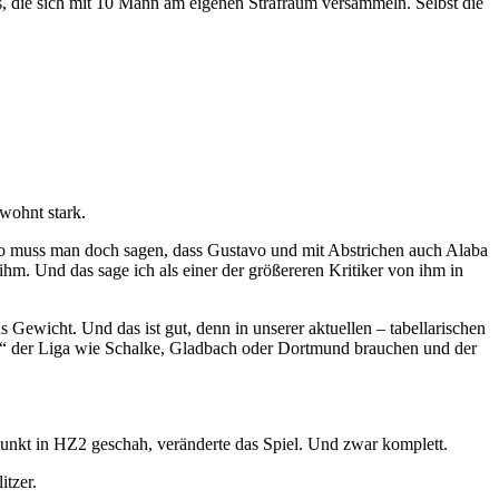
s, die sich mit 10 Mann am eigenen Strafraum versammeln. Selbst die
wohnt stark.
 so muss man doch sagen, dass Gustavo und mit Abstrichen auch Alaba
hm. Und das sage ich als einer der größereren Kritiker von ihm in
 Gewicht. Und das ist gut, denn in unserer aktuellen – tabellarischen
en“ der Liga wie Schalke, Gladbach oder Dortmund brauchen und der
unkt in HZ2 geschah, veränderte das Spiel. Und zwar komplett.
itzer.