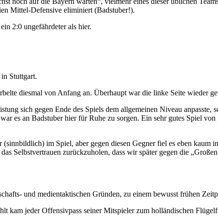
ächst noch auf die Bayern warten“, vielmehr eines dieser üblichen Team
en Mittel-Defensive eliminiert (Badstuber!).
ein 2:0 ungefährdeter als hier.
n Stuttgart.
irbelte diesmal von Anfang an. Überhaupt war die linke Seite wieder ge
Leistung sich gegen Ende des Spiels dem allgemeinen Niveau anpasste,
r es an Badstuber hier für Ruhe zu sorgen. Ein sehr gutes Spiel von i
sinnbildlich) im Spiel, aber gegen diesen Gegner fiel es eben kaum ins
s das Selbstvertrauen zurückzuholen, dass wir später gegen die „Groß
chafts- und medientaktischen Gründen, zu einem bewusst frühen Zeitp
lt kam jeder Offensivpass seiner Mitspieler zum holländischen Flügelfl