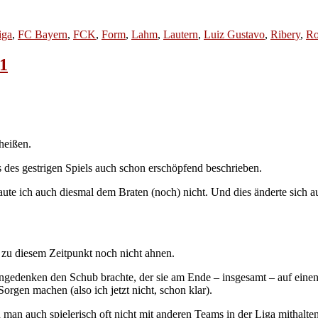
iga
,
FC Bayern
,
FCK
,
Form
,
Lahm
,
Lautern
,
Luiz Gustavo
,
Ribery
,
Ro
11
heißen.
des gestrigen Spiels auch schon erschöpfend beschrieben.
raute ich auch diesmal dem Braten (noch) nicht. Und dies änderte sich a
zu diesem Zeitpunkt noch nicht ahnen.
ngedenken den Schub brachte, der sie am Ende – insgesamt – auf einen 
rgen machen (also ich jetzt nicht, schon klar).
man auch spielerisch oft nicht mit anderen Teams in der Liga mithalt