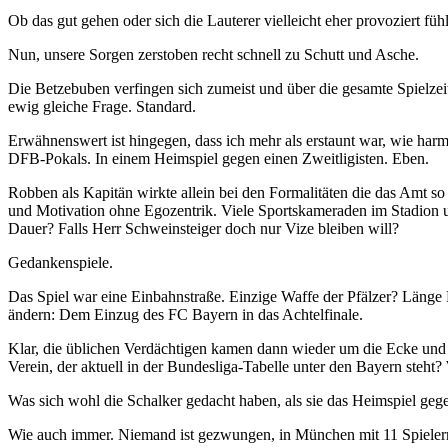
Ob das gut gehen oder sich die Lauterer vielleicht eher provoziert 
Nun, unsere Sorgen zerstoben recht schnell zu Schutt und Asche.
Die Betzebuben verfingen sich zumeist und über die gesamte Spielzei
ewig gleiche Frage. Standard.
Erwähnenswert ist hingegen, dass ich mehr als erstaunt war, wie harm
DFB-Pokals. In einem Heimspiel gegen einen Zweitligisten. Eben.
Robben als Kapitän wirkte allein bei den Formalitäten die das Amt so
und Motivation ohne Egozentrik. Viele Sportskameraden im Stadion un
Dauer? Falls Herr Schweinsteiger doch nur Vize bleiben will?
Gedankenspiele.
Das Spiel war eine Einbahnstraße. Einzige Waffe der Pfälzer? Länge B
ändern: Dem Einzug des FC Bayern in das Achtelfinale.
Klar, die üblichen Verdächtigen kamen dann wieder um die Ecke und fo
Verein, der aktuell in der Bundesliga-Tabelle unter den Bayern steh
Was sich wohl die Schalker gedacht haben, als sie das Heimspiel ge
Wie auch immer. Niemand ist gezwungen, in München mit 11 Spieler