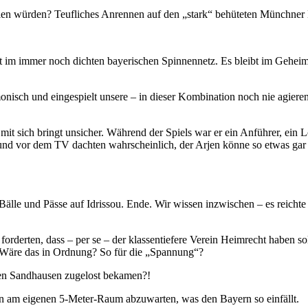
fühlen würden? Teufliches Anrennen auf den „stark“ behüteten Münchner
t im immer noch dichten bayerischen Spinnennetz. Es bleibt im Geheim
onisch und eingespielt unsere – in dieser Kombination noch nie agiere
 mit sich bringt unsicher. Während der Spiels war er ein Anführer, ein
d vor dem TV dachten wahrscheinlich, der Arjen könne so etwas gar ni
älle und Pässe auf Idrissou. Ende. Wir wissen inzwischen – es reichte
rderten, dass – per se – der klassentiefere Verein Heimrecht haben sol
t? Wäre das in Ordnung? So für die „Spannung“?
gen Sandhausen zugelost bekamen?!
n am eigenen 5-Meter-Raum abzuwarten, was den Bayern so einfällt.