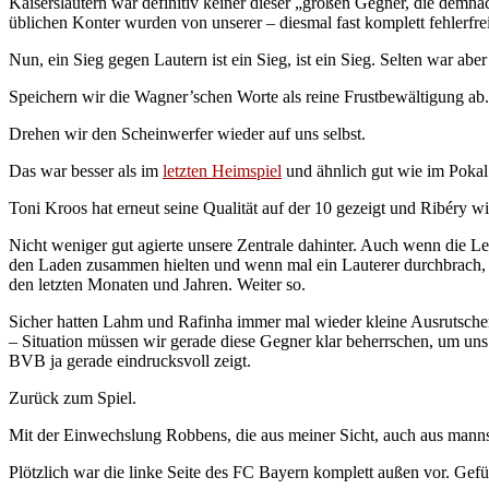
Kaiserslautern war definitiv keiner dieser „großen Gegner, die demn
üblichen Konter wurden von unserer – diesmal fast komplett fehlerfrei
Nun, ein Sieg gegen Lautern ist ein Sieg, ist ein Sieg. Selten war aber 
Speichern wir die Wagner’schen Worte als reine Frustbewältigung ab.
Drehen wir den Scheinwerfer wieder auf uns selbst.
Das war besser als im
letzten Heimspiel
und ähnlich gut wie im Pokal i
Toni Kroos hat erneut seine Qualität auf der 10 gezeigt und Ribéry w
Nicht weniger gut agierte unsere Zentrale dahinter. Auch wenn die 
den Laden zusammen hielten und wenn mal ein Lauterer durchbrach, wa
den letzten Monaten und Jahren. Weiter so.
Sicher hatten Lahm und Rafinha immer mal wieder kleine Ausrutscher (
– Situation müssen wir gerade diese Gegner klar beherrschen, um un
BVB ja gerade eindrucksvoll zeigt.
Zurück zum Spiel.
Mit der Einwechslung Robbens, die aus meiner Sicht, auch aus manns
Plötzlich war die linke Seite des FC Bayern komplett außen vor. Gefüh