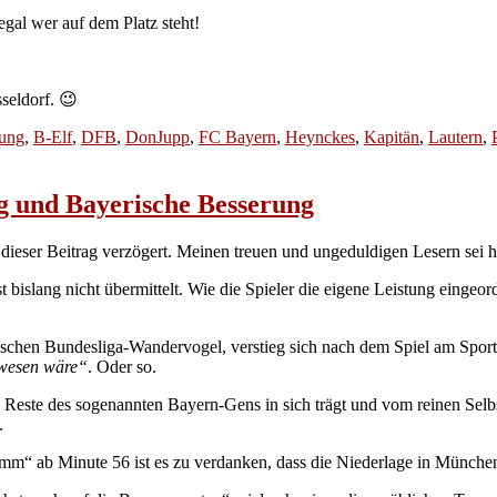
egal wer auf dem Platz steht!
seldorf. 😉
lung
,
B-Elf
,
DFB
,
DonJupp
,
FC Bayern
,
Heynckes
,
Kapitän
,
Lautern
,
 und Bayerische Besserung
 dieser Beitrag verzögert. Meinen treuen und ungeduldigen Lesern sei h
st bislang nicht übermittelt. Wie die Spieler die eigene Leistung einge
hen Bundesliga-Wandervogel, verstieg sich nach dem Spiel am Sports
ewesen wäre“
. Oder so.
ste des sogenannten Bayern-Gens in sich trägt und vom reinen Selbstv
.
“ ab Minute 56 ist es zu verdanken, dass die Niederlage in München ni