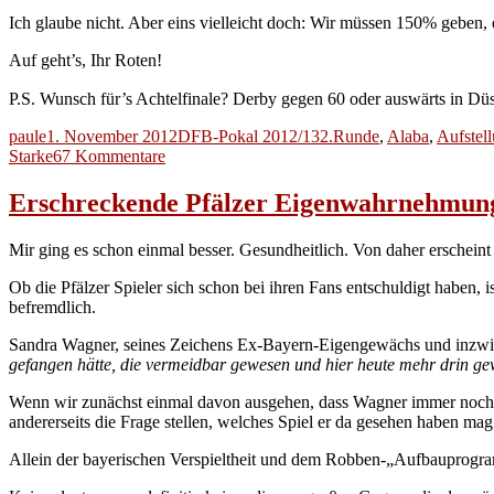
Ich glaube nicht. Aber eins vielleicht doch: Wir müssen 150% geben, 
Auf geht’s, Ihr Roten!
P.S. Wunsch für’s Achtelfinale? Derby gegen 60 oder auswärts in Düs
Autor
Veröffentlicht
Kategorien
Schlagwörter
paule
1. November 2012
DFB-Pokal 2012/13
2.Runde
,
Alaba
,
Aufstel
am
zu
Starke
67 Kommentare
Gruselige
Teufel
Erschreckende Pfälzer Eigenwahrnehmung
und
Spinnweben-
Mir ging es schon einmal besser. Gesundheitlich. Von daher erscheint
Spieler
Ob die Pfälzer Spieler sich schon bei ihren Fans entschuldigt haben, i
befremdlich.
Sandra Wagner, seines Zeichens Ex-Bayern-Eigengewächs und inzwisc
gefangen hätte, die vermeidbar gewesen und hier heute mehr drin g
Wenn wir zunächst einmal davon ausgehen, dass Wagner immer noch Re
andererseits die Frage stellen, welches Spiel er da gesehen haben mag
Allein der bayerischen Verspieltheit und dem Robben-„Aufbauprogramm