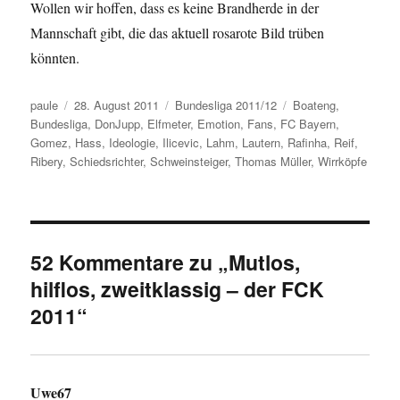
Wollen wir hoffen, dass es keine Brandherde in der
Mannschaft gibt, die das aktuell rosarote Bild trüben
könnten.
Autor
Veröffentlicht
Kategorien
Schlagwörter
paule
28. August 2011
Bundesliga 2011/12
Boateng
,
am
Bundesliga
,
DonJupp
,
Elfmeter
,
Emotion
,
Fans
,
FC Bayern
,
Gomez
,
Hass
,
Ideologie
,
Ilicevic
,
Lahm
,
Lautern
,
Rafinha
,
Reif
,
Ribery
,
Schiedsrichter
,
Schweinsteiger
,
Thomas Müller
,
Wirrköpfe
52 Kommentare zu „Mutlos,
hilflos, zweitklassig – der FCK
2011“
Uwe67
sagt: