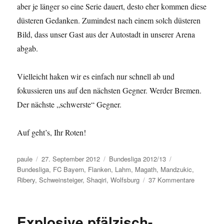
aber je länger so eine Serie dauert, desto eher kommen diese
düsteren Gedanken. Zumindest nach einem solch düsteren
Bild, dass unser Gast aus der Autostadt in unserer Arena
abgab.
Vielleicht haken wir es einfach nur schnell ab und
fokussieren uns auf den nächsten Gegner. Werder Bremen.
Der nächste „schwerste“ Gegner.
Auf geht’s, Ihr Roten!
Autor
Veröffentlicht
Kategorien
Schlagwörter
paule
27. September 2012
Bundesliga 2012/13
am
Bundesliga
,
FC Bayern
,
Flanken
,
Lahm
,
Magath
,
Mandzukic
,
zu
Ribery
,
Schweinsteiger
,
Shaqiri
,
Wolfsburg
37 Kommentare
Hungrig
nach
Wölfen
Explosive pfälzisch-
oder