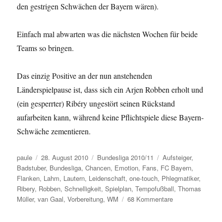
den gestrigen Schwächen der Bayern wären).
Einfach mal abwarten was die nächsten Wochen für beide
Teams so bringen.
Das einzig Positive an der nun anstehenden
Länderspielpause ist, dass sich ein Arjen Robben erholt und
(ein gesperrter) Ribéry ungestört seinen Rückstand
aufarbeiten kann, während keine Pflichtspiele diese Bayern-
Schwäche zementieren.
Autor
Veröffentlicht
Kategorien
Schlagwörter
paule
28. August 2010
Bundesliga 2010/11
Aufsteiger
,
am
Badstuber
,
Bundesliga
,
Chancen
,
Emotion
,
Fans
,
FC Bayern
,
Flanken
,
Lahm
,
Lautern
,
Leidenschaft
,
one-touch
,
Phlegmatiker
,
Ribery
,
Robben
,
Schnelligkeit
,
Spielplan
,
Tempofußball
,
Thomas
zu
Müller
,
van Gaal
,
Vorbereitung
,
WM
68 Kommentare
Explosive
pfälzisch-