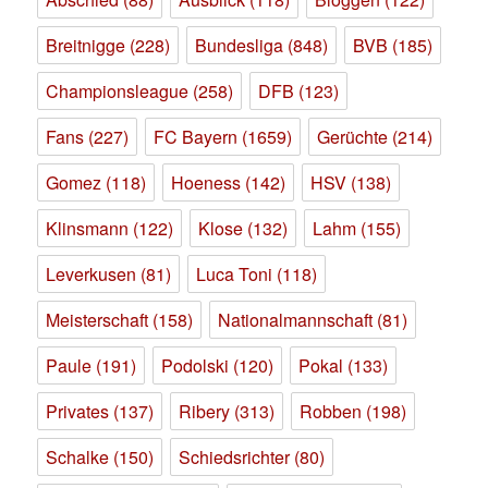
Breitnigge
(228)
Bundesliga
(848)
BVB
(185)
Championsleague
(258)
DFB
(123)
Fans
(227)
FC Bayern
(1659)
Gerüchte
(214)
Gomez
(118)
Hoeness
(142)
HSV
(138)
Klinsmann
(122)
Klose
(132)
Lahm
(155)
Leverkusen
(81)
Luca Toni
(118)
Meisterschaft
(158)
Nationalmannschaft
(81)
Paule
(191)
Podolski
(120)
Pokal
(133)
Privates
(137)
Ribery
(313)
Robben
(198)
Schalke
(150)
Schiedsrichter
(80)