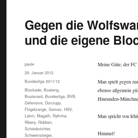
Gegen die Wolfswan
und die eigene Blo
Autor
paule
Meine Güte, der FC B
Veröffentlicht
29. Januar 2012
am
Kategorien
Bundesliga 2011/12
Man spielt gegen zum
Schlagwörter
Blockade
,
Boateng
,
ebenso allgemein gül
Boulevard
,
Bundesliga
,
BVB
,
Hinrunden-Münchner
Defensive
,
DonJupp
,
Flügelzange
,
Gomez
,
HSV
,
Lahm
,
Magath
,
Rafinha
,
Man spricht von fehle
Ribery
,
Robben
,
Schiedsrichter
,
Himmel!
Schweinsteiger
,