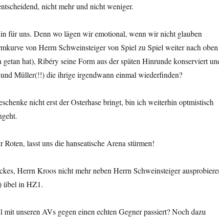
ntscheidend, nicht mehr und nicht weniger.
hin für uns. Denn wo lägen wir emotional, wenn wir nicht glauben
rmkurve von Herrn Schweinsteiger von Spiel zu Spiel weiter nach oben
rn getan hat), Ribéry seine Form aus der späten Hinrunde konserviert un
und Müller(!!) die ihrige irgendwann einmal wiederfinden?
schenke nicht erst der Osterhase bringt, bin ich weiterhin optmistisch
ngeht.
r Roten, lasst uns die hanseatische Arena stürmen!
nckes, Herrn Kroos nicht mehr neben Herrn Schweinsteiger ausprobiere
) übel in HZ1.
l mit unseren AVs gegen einen echten Gegner passiert? Noch dazu