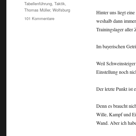
Tabellenführung
,
Taktik
,
Thomas Müller
,
Wolfsburg
Hinter uns liegt ei
zu
101 Kommentare
weshalb dann immer 
Gegen
Trainingslager aller 
die
Wolfswand,
den
Im bayerischen Getri
Schiedsrichter
und
die
Weil Schweinsteiger
eigene
Einstellung noch nich
Blockade
Der letzte Punkt ist 
Denn es braucht nich
Wille, Kampf und Ein
Wand. Aber ich habe