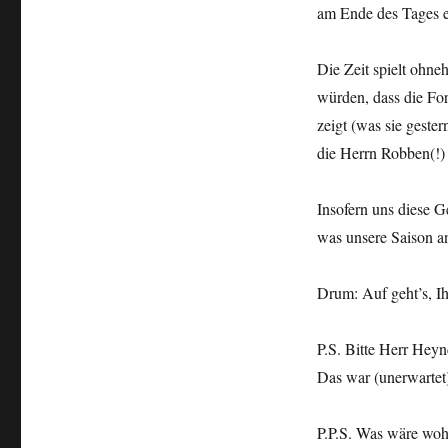
am Ende des Tages e
Die Zeit spielt ohne
würden, dass die Fo
zeigt (was sie geste
die Herrn Robben(!) 
Insofern uns diese Ge
was unsere Saison a
Drum: Auf geht’s, Ih
P.S. Bitte Herr Hey
Das war (unerwartet
P.P.S. Was wäre woh