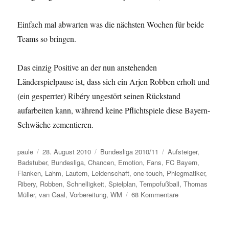
Einfach mal abwarten was die nächsten Wochen für beide
Teams so bringen.
Das einzig Positive an der nun anstehenden
Länderspielpause ist, dass sich ein Arjen Robben erholt und
(ein gesperrter) Ribéry ungestört seinen Rückstand
aufarbeiten kann, während keine Pflichtspiele diese Bayern-
Schwäche zementieren.
Autor
Veröffentlicht
Kategorien
Schlagwörter
paule
28. August 2010
Bundesliga 2010/11
Aufsteiger
,
am
Badstuber
,
Bundesliga
,
Chancen
,
Emotion
,
Fans
,
FC Bayern
,
Flanken
,
Lahm
,
Lautern
,
Leidenschaft
,
one-touch
,
Phlegmatiker
,
Ribery
,
Robben
,
Schnelligkeit
,
Spielplan
,
Tempofußball
,
Thomas
zu
Müller
,
van Gaal
,
Vorbereitung
,
WM
68 Kommentare
Explosive
pfälzisch-
bayerische