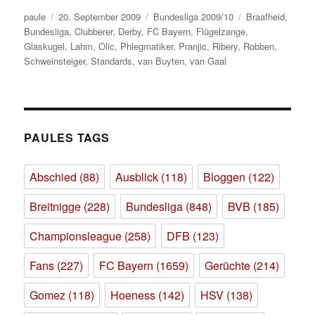
Autor
Veröffentlicht
Kategorien
Schlagwörter
paule
20. September 2009
Bundesliga 2009/10
Braafheid
,
am
Bundesliga
,
Clubberer
,
Derby
,
FC Bayern
,
Flügelzange
,
Glaskugel
,
Lahm
,
Olic
,
Phlegmatiker
,
Pranjic
,
Ribery
,
Robben
,
Schweinsteiger
,
Standards
,
van Buyten
,
van Gaal
PAULES TAGS
Abschied
(88)
Ausblick
(118)
Bloggen
(122)
Breitnigge
(228)
Bundesliga
(848)
BVB
(185)
Championsleague
(258)
DFB
(123)
Fans
(227)
FC Bayern
(1659)
Gerüchte
(214)
Gomez
(118)
Hoeness
(142)
HSV
(138)