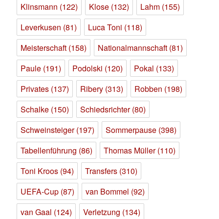
Klinsmann
(122)
Klose
(132)
Lahm
(155)
Leverkusen
(81)
Luca Toni
(118)
Meisterschaft
(158)
Nationalmannschaft
(81)
Paule
(191)
Podolski
(120)
Pokal
(133)
Privates
(137)
Ribery
(313)
Robben
(198)
Schalke
(150)
Schiedsrichter
(80)
Schweinsteiger
(197)
Sommerpause
(398)
Tabellenführung
(86)
Thomas Müller
(110)
Toni Kroos
(94)
Transfers
(310)
UEFA-Cup
(87)
van Bommel
(92)
van Gaal
(124)
Verletzung
(134)