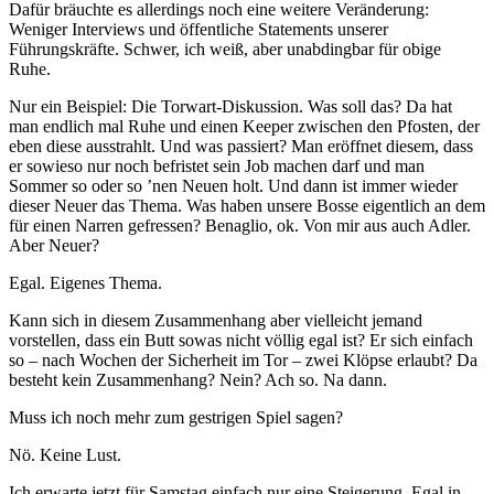
Dafür bräuchte es allerdings noch eine weitere Veränderung:
Weniger Interviews und öffentliche Statements unserer
Führungskräfte. Schwer, ich weiß, aber unabdingbar für obige
Ruhe.
Nur ein Beispiel: Die Torwart-Diskussion. Was soll das? Da hat
man endlich mal Ruhe und einen Keeper zwischen den Pfosten, der
eben diese ausstrahlt. Und was passiert? Man eröffnet diesem, dass
er sowieso nur noch befristet sein Job machen darf und man
Sommer so oder so ’nen Neuen holt. Und dann ist immer wieder
dieser Neuer das Thema. Was haben unsere Bosse eigentlich an dem
für einen Narren gefressen? Benaglio, ok. Von mir aus auch Adler.
Aber Neuer?
Egal. Eigenes Thema.
Kann sich in diesem Zusammenhang aber vielleicht jemand
vorstellen, dass ein Butt sowas nicht völlig egal ist? Er sich einfach
so – nach Wochen der Sicherheit im Tor – zwei Klöpse erlaubt? Da
besteht kein Zusammenhang? Nein? Ach so. Na dann.
Muss ich noch mehr zum gestrigen Spiel sagen?
Nö. Keine Lust.
Ich erwarte jetzt für Samstag einfach nur eine Steigerung. Egal in