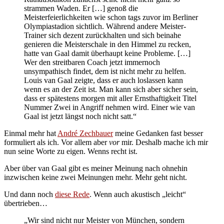
strammen Waden. Er […] genoß die
Meisterfeierlichkeiten wie schon tags zuvor im Berliner
Olympiastadion sichtlich. Während andere Meister-
Trainer sich dezent zurückhalten und sich beinahe
genieren die Meisterschale in den Himmel zu recken,
hatte van Gaal damit überhaupt keine Probleme. […]
Wer den streitbaren Coach jetzt immernoch
unsympathisch findet, dem ist nicht mehr zu helfen.
Louis van Gaal zeigte, dass er auch loslassen kann
wenn es an der Zeit ist. Man kann sich aber sicher sein,
dass er spätestens morgen mit aller Ernsthaftigkeit Titel
Nummer Zwei in Angriff nehmen wird. Einer wie van
Gaal ist jetzt längst noch nicht satt.“
Einmal mehr hat
André Zechbauer
meine Gedanken fast besser
formuliert als ich. Vor allem aber
vor
mir. Deshalb mache ich mir
nun seine Worte zu eigen. Wenns recht ist.
Aber über van Gaal gibt es meiner Meinung nach ohnehin
inzwischen keine zwei Meinungen mehr. Mehr geht nicht.
Und dann noch
diese Rede
. Wenn auch akustisch „leicht“
übertrieben…
„Wir sind nicht nur Meister von München, sondern