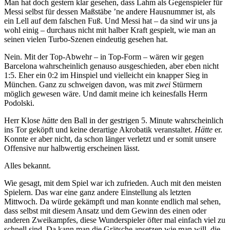
Man hat doch gestern klar gesehen, dass Lahm als Gegenspieler für
Messi selbst für dessen Maßstäbe ’ne andere Hausnummer ist, als
ein Lell auf dem falschen Fuß. Und Messi hat – da sind wir uns ja
wohl einig – durchaus nicht mit halber Kraft gespielt, wie man an
seinen vielen Turbo-Szenen eindeutig gesehen hat.
Nein. Mit der Top-Abwehr – in Top-Form – wären wir gegen
Barcelona wahrscheinlich genauso ausgeschieden, aber eben nicht
1:5. Eher ein 0:2 im Hinspiel und vielleicht ein knapper Sieg in
München. Ganz zu schweigen davon, was mit
zwei
Stürmern
möglich gewesen wäre. Und damit meine ich keinesfalls Herrn
Podolski.
Herr Klose
hätte
den Ball in der gestrigen 5. Minute wahrscheinlich
ins Tor geköpft und keine derartige Akrobatik veranstaltet.
Hätte
er.
Konnte er aber nicht, da schon länger verletzt und er somit unsere
Offensive nur halbwertig erscheinen lässt.
Alles bekannt.
Wie gesagt, mit dem Spiel war ich zufrieden. Auch mit den meisten
Spielern. Das war eine ganz andere Einstellung als letzten
Mittwoch. Da würde gekämpft und man konnte endlich mal sehen,
dass selbst mit diesem Ansatz und dem Gewinn des einen oder
anderen Zweikampfes, diese Wunderspieler öfter mal einfach viel zu
schnell sind. Da kann man die Grätsche ansetzen wie man will, die