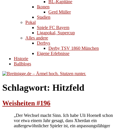
BL-Kapitäne
Ikonen
Gerd Müller
Stadien
Pokal
Spiele FC Bayern
Ligapokal, Supercup
Alles andere
Derbys
Derby TSV 1860 München
Eigene Erlebnisse
Historie
Ballblogs
Schlagwort:
Hitzfeld
Weisheiten #196
„Der Wechsel macht Sinn. Ich habe Uli Hoeneß schon
vor etwa einem Jahr gesagt, dass Xherdan ein
außergewöhnlicher Spieler ist, ein anpassungsfähiger