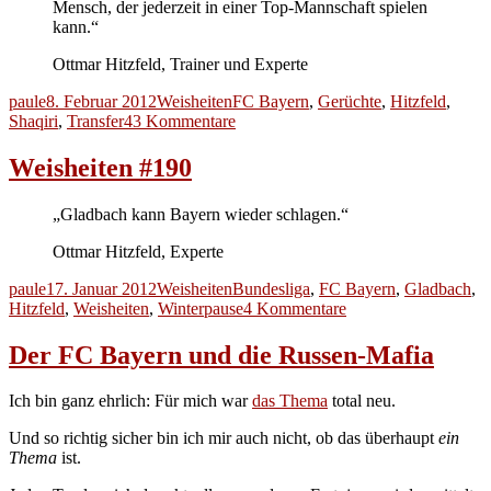
Mensch, der jederzeit in einer Top-Mannschaft spielen
kann.“
Ottmar Hitzfeld, Trainer und Experte
Autor
Veröffentlicht
Kategorien
Schlagwörter
paule
8. Februar 2012
Weisheiten
FC Bayern
,
Gerüchte
,
Hitzfeld
,
am
zu
Shaqiri
,
Transfer
43 Kommentare
Weisheiten
#196
Weisheiten #190
„Gladbach kann Bayern wieder schlagen.“
Ottmar Hitzfeld, Experte
Autor
Veröffentlicht
Kategorien
Schlagwörter
paule
17. Januar 2012
Weisheiten
Bundesliga
,
FC Bayern
,
Gladbach
,
am
zu
Hitzfeld
,
Weisheiten
,
Winterpause
4 Kommentare
Weisheiten
#190
Der FC Bayern und die Russen-Mafia
Ich bin ganz ehrlich: Für mich war
das Thema
total neu.
Und so richtig sicher bin ich mir auch nicht, ob das überhaupt
ein
Thema
ist.