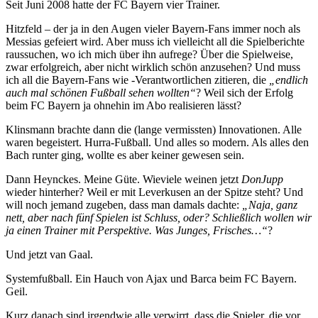
Seit Juni 2008 hatte der FC Bayern vier Trainer.
Hitzfeld – der ja in den Augen vieler Bayern-Fans immer noch als
Messias gefeiert wird. Aber muss ich vielleicht all die Spielberichte
raussuchen, wo ich mich über ihn aufrege? Über die Spielweise,
zwar erfolgreich, aber nicht wirklich schön anzusehen? Und muss
ich all die Bayern-Fans wie -Verantwortlichen zitieren, die
„endlich
auch mal schönen Fußball sehen wollten“
? Weil sich der Erfolg
beim FC Bayern ja ohnehin im Abo realisieren lässt?
Klinsmann brachte dann die (lange vermissten) Innovationen. Alle
waren begeistert. Hurra-Fußball. Und alles so modern. Als alles den
Bach runter ging, wollte es aber keiner gewesen sein.
Dann Heynckes. Meine Güte. Wieviele weinen jetzt
DonJupp
wieder hinterher? Weil er mit Leverkusen an der Spitze steht? Und
will noch jemand zugeben, dass man damals dachte:
„Naja, ganz
nett, aber nach fünf Spielen ist Schluss, oder? Schließlich wollen wir
ja einen Trainer mit Perspektive. Was Junges, Frisches…“
?
Und jetzt van Gaal.
Systemfußball. Ein Hauch von Ajax und Barca beim FC Bayern.
Geil.
Kurz danach sind irgendwie alle verwirrt, dass die Spieler, die vor