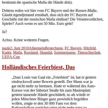
bestimmt die spanische Mafia die Hände drin).
Drittens reden wir hier vom
FC Bayern
und der
Russen-Mafia
.
Glaubt irgendjemand ernsthaft, dass sich der FC Bayern auf
Geschäfte mit der russischen Mafia einlässt? Die Verantwortlichen,
Spieler? Auch wenn es um 50 Mio. Euro geht?
Ja?
Achso. Keine weiteren Fragen.
Autor
Veröffentlicht
Kategorien
Schlagwörter
paule
2. Juni 2010
Allgemein
Bestechung
,
FC Bayern
,
Hitzfeld
,
am
Kader
,
Mafia
,
Russland
,
Skandal
,
Sommerpause
,
Timoschtschuk
,
UEFA-Cup
Holländisches Feierbiest, Das
„Dass Louis van Gaal ein „Feierbiest“ ist, hat er gestern
eindrucksvoll unter Beweis gestellt. Der Mann war ja
gar nicht mehr zu bremsen. Hatte er während des Auto-
Korsos von der Säbener Straße bis zum Marienplatz
gestern tausende Hände geschüttelt, so als würde er
jeden Münchner Bürger ganz persönlich begrüßen
wollen, zeigte er den 30 000 Fans vor dem
Rathausbalkon zunächst seine nicht mehr ganz so