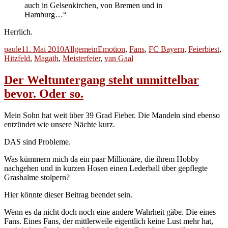
auch in Gelsenkirchen, von Bremen und in
Hamburg…“
Herrlich.
Autor
Veröffentlicht
Kategorien
Schlagwörter
paule
11. Mai 2010
Allgemein
Emotion
,
Fans
,
FC Bayern
,
Feierbiest
,
am
Hitzfeld
,
Magath
,
Meisterfeier
,
van Gaal
Der Weltuntergang steht unmittelbar
bevor. Oder so.
Mein Sohn hat weit über 39 Grad Fieber. Die Mandeln sind ebenso
entzündet wie unsere Nächte kurz.
DAS sind Probleme.
Was kümmern mich da ein paar Millionäre, die ihrem Hobby
nachgehen und in kurzen Hosen einen Lederball über gepflegte
Grashalme stolpern?
Hier könnte dieser Beitrag beendet sein.
Wenn es da nicht doch noch eine andere Wahrheit gäbe. Die eines
Fans. Eines Fans, der mittlerweile eigentlich keine Lust mehr hat,