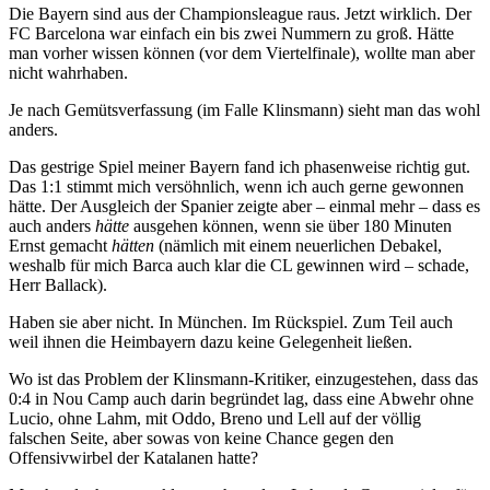
Die Bayern sind aus der Championsleague raus. Jetzt wirklich. Der
FC Barcelona war einfach ein bis zwei Nummern zu groß. Hätte
man vorher wissen können (vor dem Viertelfinale), wollte man aber
nicht wahrhaben.
Je nach Gemütsverfassung (im Falle Klinsmann) sieht man das wohl
anders.
Das gestrige Spiel meiner Bayern fand ich phasenweise richtig gut.
Das 1:1 stimmt mich versöhnlich, wenn ich auch gerne gewonnen
hätte. Der Ausgleich der Spanier zeigte aber – einmal mehr – dass es
auch anders
hätte
ausgehen können, wenn sie über 180 Minuten
Ernst gemacht
hätten
(nämlich mit einem neuerlichen Debakel,
weshalb für mich Barca auch klar die CL gewinnen wird – schade,
Herr Ballack).
Haben sie aber nicht. In München. Im Rückspiel. Zum Teil auch
weil ihnen die Heimbayern dazu keine Gelegenheit ließen.
Wo ist das Problem der Klinsmann-Kritiker, einzugestehen, dass das
0:4 in Nou Camp auch darin begründet lag, dass eine Abwehr ohne
Lucio, ohne Lahm, mit Oddo, Breno und Lell auf der völlig
falschen Seite, aber sowas von keine Chance gegen den
Offensivwirbel der Katalanen hatte?