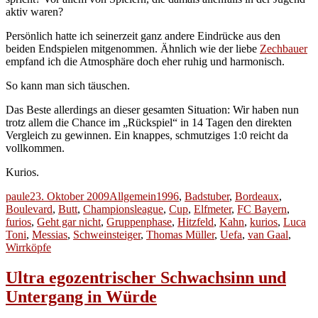
aktiv waren?
Persönlich hatte ich seinerzeit ganz andere Eindrücke aus den
beiden Endspielen mitgenommen. Ähnlich wie der liebe
Zechbauer
empfand ich die Atmosphäre doch eher ruhig und harmonisch.
So kann man sich täuschen.
Das Beste allerdings an dieser gesamten Situation: Wir haben nun
trotz allem die Chance im „Rückspiel“ in 14 Tagen den direkten
Vergleich zu gewinnen. Ein knappes, schmutziges 1:0 reicht da
vollkommen.
Kurios.
Autor
Veröffentlicht
Kategorien
Schlagwörter
paule
23. Oktober 2009
Allgemein
1996
,
Badstuber
,
Bordeaux
,
am
Boulevard
,
Butt
,
Championsleague
,
Cup
,
Elfmeter
,
FC Bayern
,
furios
,
Geht gar nicht
,
Gruppenphase
,
Hitzfeld
,
Kahn
,
kurios
,
Luca
Toni
,
Messias
,
Schweinsteiger
,
Thomas Müller
,
Uefa
,
van Gaal
,
Wirrköpfe
Ultra egozentrischer Schwachsinn und
Untergang in Würde