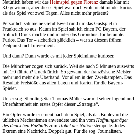
Natürlich haben wir das
Heimspiel gegen Florenz
damals klar mit
3:0 gewinnen, aber dieses Spiel war doch wohl nicht minder kurios
als das Spiel vor zwei Tagen. Alles nicht mehr präsent?
Persönlich sah meine Gefühlswelt rund um das Gastspiel in
Frankreich so aus: Kaum im Spiel sah ich einen FC Bayern, der
fröhlich Druck machte und munter das Girondins-Tor berannte.
Furios. Das Tor – sicherlich glücklich – war zu diesem frühen
Zeitpunkt nicht unverdient.
Und dann? Dann wurde es mit jeder Spielminute kurioser.
Die Münchner zogen sich zurück. Weil sie nach 5 Minuten auswärts
mit 1:0 führten? Unerklärlich. So gewann der französische Meister
mehr und mehr die Überhand. Vor allem in den Zweikämpfen. Das
Resultat: Freistöße aus allen Lagen und Karten für die Bayern-
Spieler.
Unser sog. Shooting-Star Thomas Müller war mit seiner Jugend und
Unerfahrenheit ein erstes Opfer dieser „Strategie“.
Ein Opfer wurde er erneut nach dem Spiel, als das Boulevard die
üblichen Mechanismen anwendete und ihn vom
Hoffnungsträger
des deutschen Fußballs
zum
Trottel der Nation
stempelte. Jedes
Extrem eine Nachricht. Doppelt gut. Für die sog. Journalisten.