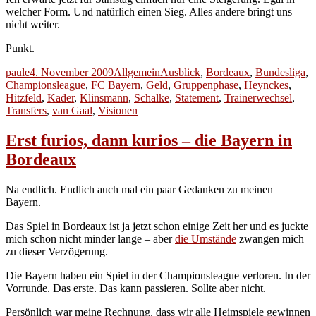
welcher Form. Und natürlich einen Sieg. Alles andere bringt uns
nicht weiter.
Punkt.
Autor
Veröffentlicht
Kategorien
Schlagwörter
paule
4. November 2009
Allgemein
Ausblick
,
Bordeaux
,
Bundesliga
,
am
Championsleague
,
FC Bayern
,
Geld
,
Gruppenphase
,
Heynckes
,
Hitzfeld
,
Kader
,
Klinsmann
,
Schalke
,
Statement
,
Trainerwechsel
,
Transfers
,
van Gaal
,
Visionen
Erst furios, dann kurios – die Bayern in
Bordeaux
Na endlich. Endlich auch mal ein paar Gedanken zu meinen
Bayern.
Das Spiel in Bordeaux ist ja jetzt schon einige Zeit her und es juckte
mich schon nicht minder lange – aber
die Umstände
zwangen mich
zu dieser Verzögerung.
Die Bayern haben ein Spiel in der Championsleague verloren. In der
Vorrunde. Das erste. Das kann passieren. Sollte aber nicht.
Persönlich war meine Rechnung, dass wir alle Heimspiele gewinnen