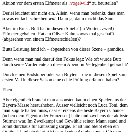
Aktion vor dem ersten Elfmeter als „
vogelwild
“ zu beurteilen?
Derlei leuchtet mir nicht ein. Allein, wenn man bedenkt, dass man
sowas einfach schreiben
will
. Dann ja, dann macht das Sinn.
Aber im Ernst: Butt hat in diesem Spiel 2 (in Worten: zwei!)
Elfmeter gehalten. Hat ein Oliver Kahn sowas mal geschafft
(abgesehen von einem Elfmeterschießen)?
Butts Leistung fand ich – abgesehen von dieser Szene – grandios.
Denn wenn man mal darauf den Fokus legt: Wie oft wurde Butt
durch seine Vorderleute an diesem Abend in Verlegenheit gebracht?
Durch einen Badstuber oder van Buyten – die in diesem Spiel zum
ersten Mal in dieser Saison eine echte Prüfung erfahren haben?
Eben.
Aber eigentlich braucht man ansonsten kaum einen Spieler aus der
Bayern-Masse herausheben. Ausser vielleicht noch Luca Toni, dem
man zugute halten muss, dass er erstens die beste Bayern-Chance
(neben dem Eigentor der Franzosen) hatte und zweitens der aktivste
Stürmer war. Im Zweikampf und Gewühle seinen Mann stand und
somit durchaus für Entlastung sorgte. Er ist und bleibt eben ein
Original. Und einzigartig ist er auf seine Art eben auch. Ob man