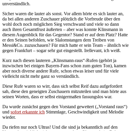
unverständlich.
Sicher waren die lauter als sonst. Vor allem hörte es sich lauter an,
da bei allen anderen Zuschauer plötzlich die Vorfreude über den
wohl doch noch möglichen Sieg verschwand und viele so dann
auch ihren Gesamtfrust äußerten – aber was konnte Klinsmann in
diesem Augenblick für das Gegentor? Stand er auf dem Platz? Hatte
er den Seinen befohlen, wie Slalomstangen dem Treiben von
Messi&Co. zuzuschauen? Für mich hatte er sein Team – ähnlich wie
gegen Frankfurt – sogar sehr gut eingestellt. Irellevant, ich weiß.
Kurz nach diesen lauteren „Klinsmann-raus“-Rufen (gehört ja
inzwischen bei einigen Bayern-Fans schon zum guten Ton), kamen
aber noch diverse andere Rufe, schon etwas leiser und für viele
vielleicht nicht mehr ganz so verständlich.
Diese Rufe waren so wirr, dass sich selbst Reif dazu aufgefordert
sah, diese den geneigten Zuschauern mitzuteilen und man hörte aus
seinen Worten, dass er selbst einigermaßen fassungslos war.
Da wurde zunächst gegen den Vorstand gewettert („Vorstand raus“)
und
sofort erkannte ich
Stimmlage, Geschwindigkeit und Melodie
wieder.
Da riefen nur noch Ultras! Und die sind ja bekanntlich auf den