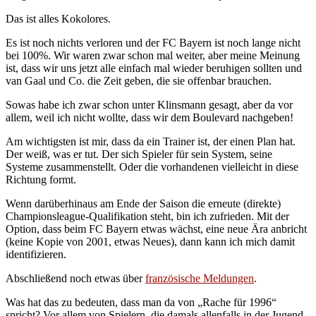
Das ist alles Kokolores.
Es ist noch nichts verloren und der FC Bayern ist noch lange nicht
bei 100%. Wir waren zwar schon mal weiter, aber meine Meinung
ist, dass wir uns jetzt alle einfach mal wieder beruhigen sollten und
van Gaal und Co. die Zeit geben, die sie offenbar brauchen.
Sowas habe ich zwar schon unter Klinsmann gesagt, aber da vor
allem, weil ich nicht wollte, dass wir dem Boulevard nachgeben!
Am wichtigsten ist mir, dass da ein Trainer ist, der einen Plan hat.
Der weiß, was er tut. Der sich Spieler für sein System, seine
Systeme zusammenstellt. Oder die vorhandenen vielleicht in diese
Richtung formt.
Wenn darüberhinaus am Ende der Saison die erneute (direkte)
Championsleague-Qualifikation steht, bin ich zufrieden. Mit der
Option, dass beim FC Bayern etwas wächst, eine neue Ära anbricht
(keine Kopie von 2001, etwas Neues), dann kann ich mich damit
identifizieren.
Abschließend noch etwas über
französische Meldungen
.
Was hat das zu bedeuten, dass man da von „Rache für 1996“
spricht? Vor allem von Spielern, die damals allenfalls in der Jugend