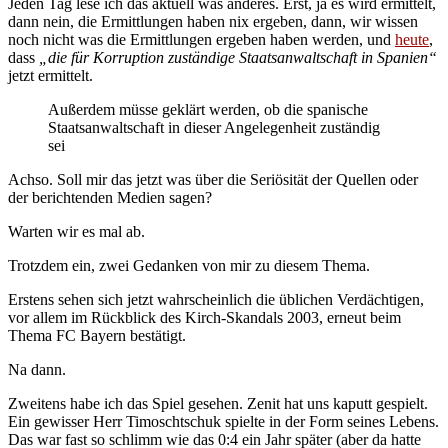
Jeden Tag lese ich das aktuell was anderes. Erst, ja es wird ermittelt,
dann nein, die Ermittlungen haben nix ergeben, dann, wir wissen
noch nicht was die Ermittlungen ergeben haben werden, und
heute
,
dass
„die für Korruption zuständige Staatsanwaltschaft in Spanien“
jetzt ermittelt.
Außerdem müsse geklärt werden, ob die spanische
Staatsanwaltschaft in dieser Angelegenheit zuständig
sei
Achso. Soll mir das jetzt was über die Seriösität der Quellen oder
der berichtenden Medien sagen?
Warten wir es mal ab.
Trotzdem ein, zwei Gedanken von mir zu diesem Thema.
Erstens sehen sich jetzt wahrscheinlich die üblichen Verdächtigen,
vor allem im Rückblick des Kirch-Skandals 2003, erneut beim
Thema FC Bayern bestätigt.
Na dann.
Zweitens habe ich das Spiel gesehen. Zenit hat uns kaputt gespielt.
Ein gewisser Herr Timoschtschuk spielte in der Form seines Lebens.
Das war fast so schlimm wie das 0:4 ein Jahr später (aber da hatte