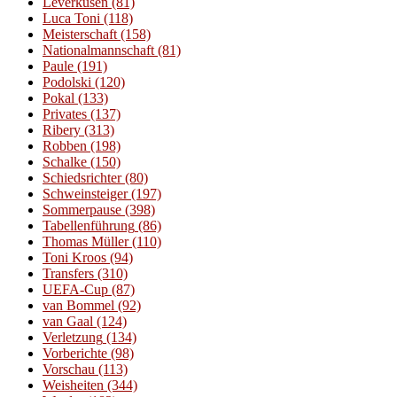
Leverkusen
(81)
Luca Toni
(118)
Meisterschaft
(158)
Nationalmannschaft
(81)
Paule
(191)
Podolski
(120)
Pokal
(133)
Privates
(137)
Ribery
(313)
Robben
(198)
Schalke
(150)
Schiedsrichter
(80)
Schweinsteiger
(197)
Sommerpause
(398)
Tabellenführung
(86)
Thomas Müller
(110)
Toni Kroos
(94)
Transfers
(310)
UEFA-Cup
(87)
van Bommel
(92)
van Gaal
(124)
Verletzung
(134)
Vorberichte
(98)
Vorschau
(113)
Weisheiten
(344)