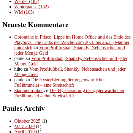
Werder
(182)
Winterpause
(132)
WM
(105)
Neueste Kommentare
Corontäne in Frisco, Lippe im Home Office und das Ende des
Playboys - die Links der Woche vom 20.3. bis 26.3. | Männer
unter sich
zu
Vom Profifußball, Shankly, Nebensachen und
jeder Menge Geld
paule
zu
Vom Profifußball, Shankly, Nebensachen und jeder
Menge Geld
hilto
zu
Vom Profifußball, Shankly, Nebensachen und jeder
Menge Geld
paule
zu
Die Hysterisierung der gegenwartlichen
Fußlümmelei – eine Streitschrift
Stadtneurotiker
zu
Die Hysterisierung der gegenwartlichen
Fußlümmelei – eine Streitschrift
Paules Archiv
Oktober 2025
(1)
März 2020
(1)
April 2019
(1)