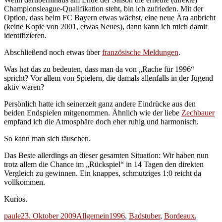
Championsleague-Qualifikation steht, bin ich zufrieden. Mit der
Option, dass beim FC Bayern etwas wächst, eine neue Ära anbricht
(keine Kopie von 2001, etwas Neues), dann kann ich mich damit
identifizieren.
Abschließend noch etwas über
französische Meldungen
.
Was hat das zu bedeuten, dass man da von „Rache für 1996“
spricht? Vor allem von Spielern, die damals allenfalls in der Jugend
aktiv waren?
Persönlich hatte ich seinerzeit ganz andere Eindrücke aus den
beiden Endspielen mitgenommen. Ähnlich wie der liebe
Zechbauer
empfand ich die Atmosphäre doch eher ruhig und harmonisch.
So kann man sich täuschen.
Das Beste allerdings an dieser gesamten Situation: Wir haben nun
trotz allem die Chance im „Rückspiel“ in 14 Tagen den direkten
Vergleich zu gewinnen. Ein knappes, schmutziges 1:0 reicht da
vollkommen.
Kurios.
Autor
Veröffentlicht
Kategorien
Schlagwörter
paule
23. Oktober 2009
Allgemein
1996
,
Badstuber
,
Bordeaux
,