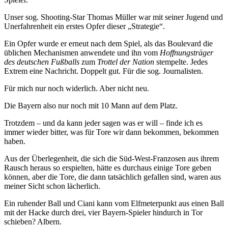
Unser sog. Shooting-Star Thomas Müller war mit seiner Jugend und
Unerfahrenheit ein erstes Opfer dieser „Strategie“.
Ein Opfer wurde er erneut nach dem Spiel, als das Boulevard die
üblichen Mechanismen anwendete und ihn vom
Hoffnungsträger
des deutschen Fußballs
zum
Trottel der Nation
stempelte. Jedes
Extrem eine Nachricht. Doppelt gut. Für die sog. Journalisten.
Für mich nur noch widerlich. Aber nicht neu.
Die Bayern also nur noch mit 10 Mann auf dem Platz.
Trotzdem – und da kann jeder sagen was er will – finde ich es
immer wieder bitter, was für Tore wir dann bekommen, bekommen
haben.
Aus der Überlegenheit, die sich die Süd-West-Franzosen aus ihrem
Rausch heraus so erspielten, hätte es durchaus einige Tore geben
können, aber die Tore, die dann tatsächlich gefallen sind, waren aus
meiner Sicht schon lächerlich.
Ein ruhender Ball und Ciani kann vom Elfmeterpunkt aus einen Ball
mit der Hacke durch drei, vier Bayern-Spieler hindurch in Tor
schieben? Albern.