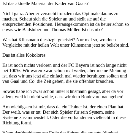
Ist das aktuelle Material der Kader van Gaals?
Nicht ganz. Aber er versucht trotzdem das Optimale daraus zu
machen. Schaut sich die Spieler an und stellt sie auf die
entsprechenden Positionen. Herausgekommen ist da heuer schon so
etwas wie Badstuber und Thomas Müller. Ist das nix?
Was hat Klinsmann diesbzgl. geleistet? Nur mal so, wo doch
Vergleiche mit der heilen Welt unter Klinsmann jetzt so beliebt sind.
Das ist alles Kokolores.
Es ist noch nichts verloren und der FC Bayern ist noch lange nicht
bei 100%. Wir waren zwar schon mal weiter, aber meine Meinung
ist, dass wir uns jetzt alle einfach mal wieder beruhigen sollten und
van Gaal und Co. die Zeit geben, die sie offenbar brauchen.
Sowas habe ich zwar schon unter Klinsmann gesagt, aber da vor
allem, weil ich nicht wollte, dass wir dem Boulevard nachgeben!
Am wichtigsten ist mir, dass da ein Trainer ist, der einen Plan hat.
Der weiß, was er tut. Der sich Spieler für sein System, seine
Systeme zusammenstellt. Oder die vorhandenen vielleicht in diese
Richtung formt.
Wenn darüberhinaus am Ende der Saison die erneute (direkte)