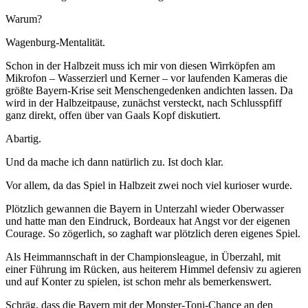
Warum?
Wagenburg-Mentalität.
Schon in der Halbzeit muss ich mir von diesen Wirrköpfen am
Mikrofon – Wasserzierl und Kerner – vor laufenden Kameras die
größte Bayern-Krise seit Menschengedenken andichten lassen. Da
wird in der Halbzeitpause, zunächst versteckt, nach Schlusspfiff
ganz direkt, offen über van Gaals Kopf diskutiert.
Abartig.
Und da mache ich dann natürlich zu. Ist doch klar.
Vor allem, da das Spiel in Halbzeit zwei noch viel kurioser wurde.
Plötzlich gewannen die Bayern in Unterzahl wieder Oberwasser
und hatte man den Eindruck, Bordeaux hat Angst vor der eigenen
Courage. So zögerlich, so zaghaft war plötzlich deren eigenes Spiel.
Als Heimmannschaft in der Championsleague, in Überzahl, mit
einer Führung im Rücken, aus heiterem Himmel defensiv zu agieren
und auf Konter zu spielen, ist schon mehr als bemerkenswert.
Schräg, dass die Bayern mit der Monster-Toni-Chance an den