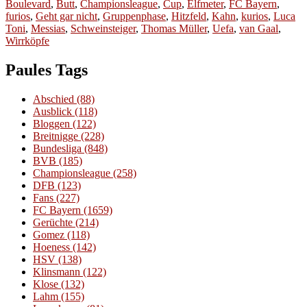
am
Boulevard
,
Butt
,
Championsleague
,
Cup
,
Elfmeter
,
FC Bayern
,
furios
,
Geht gar nicht
,
Gruppenphase
,
Hitzfeld
,
Kahn
,
kurios
,
Luca
Toni
,
Messias
,
Schweinsteiger
,
Thomas Müller
,
Uefa
,
van Gaal
,
Wirrköpfe
Paules Tags
Abschied
(88)
Ausblick
(118)
Bloggen
(122)
Breitnigge
(228)
Bundesliga
(848)
BVB
(185)
Championsleague
(258)
DFB
(123)
Fans
(227)
FC Bayern
(1659)
Gerüchte
(214)
Gomez
(118)
Hoeness
(142)
HSV
(138)
Klinsmann
(122)
Klose
(132)
Lahm
(155)