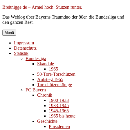
Zum
Breitnigge.de – Ärmel hoch. Stutzen runter.
Inhalt
Das Weblog über Bayerns Traumduo der 80er, die Bundesliga und
springen
den ganzen Rest.
Menü
Impressum
Datenschutz
Statistik
Bundesliga
Skandale
1965
50-Tore-Torschützen
Aufstieg 1965
Torschützenkönige
FC Bayern
Chronik
1900-1933
1933-1945
1945-1965
1965 bis heute
Geschichte
Präsidenten