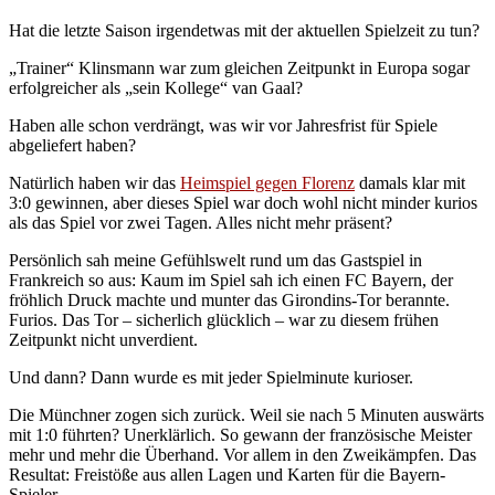
Hat die letzte Saison irgendetwas mit der aktuellen Spielzeit zu tun?
„Trainer“ Klinsmann war zum gleichen Zeitpunkt in Europa sogar
erfolgreicher als „sein Kollege“ van Gaal?
Haben alle schon verdrängt, was wir vor Jahresfrist für Spiele
abgeliefert haben?
Natürlich haben wir das
Heimspiel gegen Florenz
damals klar mit
3:0 gewinnen, aber dieses Spiel war doch wohl nicht minder kurios
als das Spiel vor zwei Tagen. Alles nicht mehr präsent?
Persönlich sah meine Gefühlswelt rund um das Gastspiel in
Frankreich so aus: Kaum im Spiel sah ich einen FC Bayern, der
fröhlich Druck machte und munter das Girondins-Tor berannte.
Furios. Das Tor – sicherlich glücklich – war zu diesem frühen
Zeitpunkt nicht unverdient.
Und dann? Dann wurde es mit jeder Spielminute kurioser.
Die Münchner zogen sich zurück. Weil sie nach 5 Minuten auswärts
mit 1:0 führten? Unerklärlich. So gewann der französische Meister
mehr und mehr die Überhand. Vor allem in den Zweikämpfen. Das
Resultat: Freistöße aus allen Lagen und Karten für die Bayern-
Spieler.