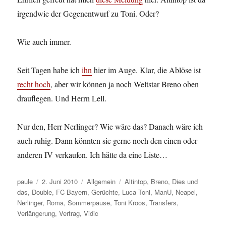
irgendwie der Gegenentwurf zu Toni. Oder?
Wie auch immer.
Seit Tagen habe ich
ihn
hier im Auge. Klar, die Ablöse ist
recht hoch
, aber wir können ja noch Weltstar Breno oben
drauflegen. Und Herrn Lell.
Nur den, Herr Nerlinger? Wie wäre das? Danach wäre ich
auch ruhig. Dann könnten sie gerne noch den einen oder
anderen IV verkaufen. Ich hätte da eine Liste…
Autor
Veröffentlicht
Kategorien
Schlagwörter
paule
2. Juni 2010
Allgemein
Altintop
,
Breno
,
Dies und
am
das
,
Double
,
FC Bayern
,
Gerüchte
,
Luca Toni
,
ManU
,
Neapel
,
Nerlinger
,
Roma
,
Sommerpause
,
Toni Kroos
,
Transfers
,
Verlängerung
,
Vertrag
,
Vidic