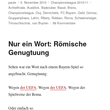
Autor
Veröffentlicht
Kategorien
Schlagwörte
paule
5. November 2010
Championsleague 2010/11
am
Achtelfinale
,
Ausblick
,
Badstuber
,
Basel
,
Breno
,
Championsleague
,
Cluj
,
Demichelis
,
FC Bayern
,
Geld
,
Gomez
,
Gruppenphase
,
Lahm
,
Ribery
,
Robben
,
Roma
,
Schweinsteiger
,
zu
Timoschtschuk
,
van Buyten
89 Kommentare
Der
FC
Bayern
Nur ein Wort: Römische
steht
im
Genugtuung
Achtelfinale.
Schon
wieder.
Selten war ein Wort nach einem Bayern-Spiel so
angebracht. Genugtuung.
Wegen
der UEFA
. Wegen
der UEFA
. Wegen der
Spielweise der Roma.
Oder einfach so.