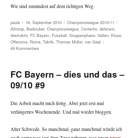
Wir sind zumindest auf dem richtigen Weg.
Autor
Veröffentlicht
Kategorien
Schlagwör
paule
16. September 2010
Championsleague 2010/11
am
Altintop
,
Badstuber
,
Championsleague
,
Contento
,
defensiv
,
destruktiv
,
FC Bayern
,
Fussball
,
Gruppenphase
,
Italien
,
Klose
,
Offensive
,
Roma
,
Taktik
,
Thomas Müller
,
van Gaal
zu
49 Kommentare
Nur
ein
Wort:
FC Bayern – dies und das –
Römische
Genugtuung
09/10 #9
Die Arbeit macht mich fertig. Aber jetzt erst mal
verlängertes Wochenende. Und mal wieder bloggen.
Alter Schwede. So manchmal, ganz manchmal würde ich
auch gerne was von dem Zeug nehmen, was unser
neuer