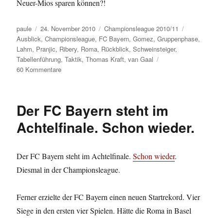
Neuer-Mios sparen können?!
Autor
Veröffentlicht
Kategorien
Schlagwört
paule
24. November 2010
Championsleague 2010/11
am
Ausblick
,
Championsleague
,
FC Bayern
,
Gomez
,
Gruppenphase
,
Lahm
,
Pranjic
,
Ribery
,
Roma
,
Rückblick
,
Schweinsteiger
,
Tabellenführung
,
Taktik
,
Thomas Kraft
,
van Gaal
zu
60 Kommentare
Das
halbvolle
bayerische
Der FC Bayern steht im
Glas.
Halbleer.
Achtelfinale. Schon wieder.
Der FC Bayern steht im Achtelfinale.
Schon wieder
.
Diesmal in der Championsleague.
Ferner erzielte der FC Bayern einen neuen Startrekord. Vier
Siege in den ersten vier Spielen. Hätte die Roma in Basel