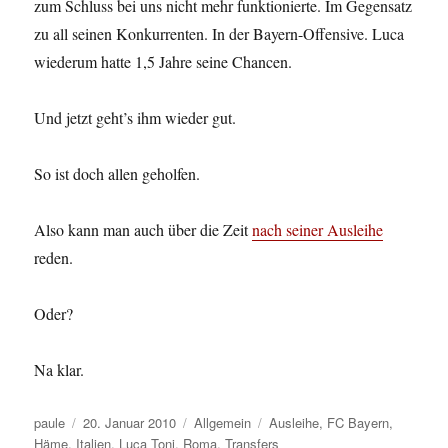
zum Schluss bei uns nicht mehr funktionierte. Im Gegensatz
zu all seinen Konkurrenten. In der Bayern-Offensive. Luca
wiederum hatte 1,5 Jahre seine Chancen.
Und jetzt geht’s ihm wieder gut.
So ist doch allen geholfen.
Also kann man auch über die Zeit
nach seiner Ausleihe
reden.
Oder?
Na klar.
Autor
Veröffentlicht
Kategorien
Schlagwörter
paule
20. Januar 2010
Allgemein
Ausleihe
,
FC Bayern
,
am
Häme
,
Italien
,
Luca Toni
,
Roma
,
Transfers