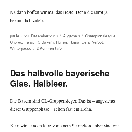
Na dann hoffen wir mal das Beste. Denn die stirbt ja
bekanntlich zuletzt.
Autor
Veröffentlicht
Kategorien
Schlagwörter
paule
28. Dezember 2010
Allgemein
Championsleague
,
am
Choreo
,
Fans
,
FC Bayern
,
Humor
,
Roma
,
Uefa
,
Verbot
,
zu
Winterpause
2 Kommentare
UEFA-
Humor
ist,
Das halbvolle bayerische
wenn
man
Glas. Halbleer.
ein
wenig
später
Die Bayern sind CL-Gruppensieger. Das ist – angesichts
lacht
dieser Gruppenphase – schon fast ein Hohn.
Klar, wir standen kurz vor einem Startrekord, aber sind wir