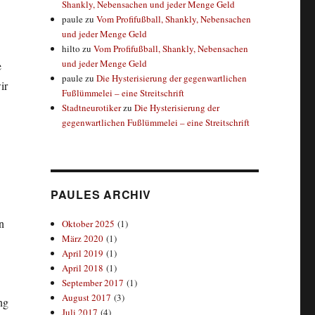
Shankly, Nebensachen und jeder Menge Geld
paule
zu
Vom Profifußball, Shankly, Nebensachen
und jeder Menge Geld
hilto
zu
Vom Profifußball, Shankly, Nebensachen
und jeder Menge Geld
e
paule
zu
Die Hysterisierung der gegenwartlichen
ir
Fußlümmelei – eine Streitschrift
Stadtneurotiker
zu
Die Hysterisierung der
gegenwartlichen Fußlümmelei – eine Streitschrift
PAULES ARCHIV
n
Oktober 2025
(1)
März 2020
(1)
April 2019
(1)
April 2018
(1)
September 2017
(1)
August 2017
(3)
ng
Juli 2017
(4)