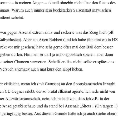
kommt – in meinen Augen – aktuell ohnehin nicht über den Status des
hinaus. Warum auch immer sein bockstarker Saisonstart inzwischen
ntfernt scheint.
ar gegen Arsenal extrem aktiv und rackerte was das Zeug hielt (oft
allverlusten). Aber ein Arjen Robben (und ich habe (ihr ahnt es) in H
ekt vor mir gesehen) hätte sehr gerne öfter mal den Ball dem besser
r geben dürfen. Himmel. Er darf ja imho egoistisch spielen, aber dann
ne seiner Chancen verwerten. Schafft er dies nicht, sollte er spätestens
n Versuch alternativ auch mal kurz den Kopf heben.
er vielleicht, wenn ich (mit Grausen) an den Sportskameraden Inzaghi
n CL-Gegner erlebt, der so brutal effizient agierte. Ich rede nicht von
ner Auswärtsmannschaft, nein, ich rede davon, dass ich z.B. in der
e Anzeigetafel schaue und da stand bei Arsenal: „Shots 1 (On target: 1)
geringfügig besser. Aus diesem Grunde hatte ich ja auch (siehe oben)