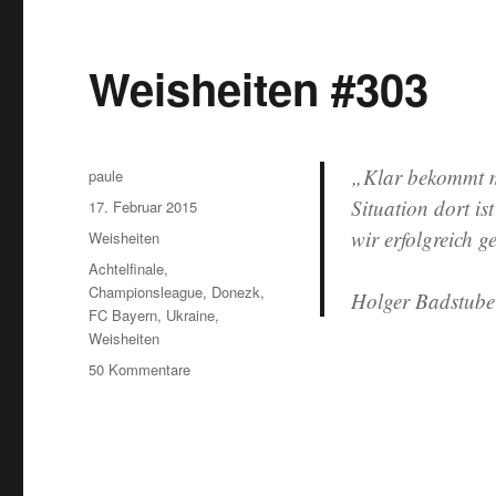
Weisheiten #303
„Klar bekommt ma
Autor
paule
Situation dort is
Veröffentlicht
17. Februar 2015
am
wir erfolgreich g
Kategorien
Weisheiten
Schlagwörter
Achtelfinale
,
Championsleague
,
Donezk
,
Holger Badstube
FC Bayern
,
Ukraine
,
Weisheiten
zu
50 Kommentare
Weisheiten
#303