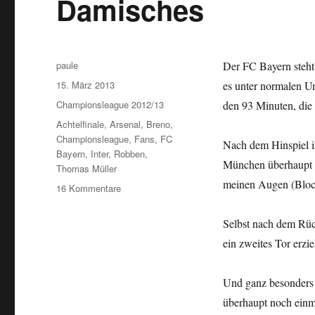
Damisches
Autor
paule
Der FC Bayern steht 
Veröffentlicht
15. März 2013
es unter normalen U
am
Kategorien
Championsleague 2012/13
den 93 Minuten, die 
Schlagwörter
Achtelfinale
,
Arsenal
,
Breno
,
Championsleague
,
Fans
,
FC
Nach dem Hinspiel in
Bayern
,
Inter
,
Robben
,
München überhaupt nur
Thomas Müller
meinen Augen (Bloc
zu
16 Kommentare
Don’t
mention
Selbst nach dem Rück
Inter
ein zweites Tor erziel
oder
Drecksspiel,
Damisches
Und ganz besonders 
überhaupt noch einm