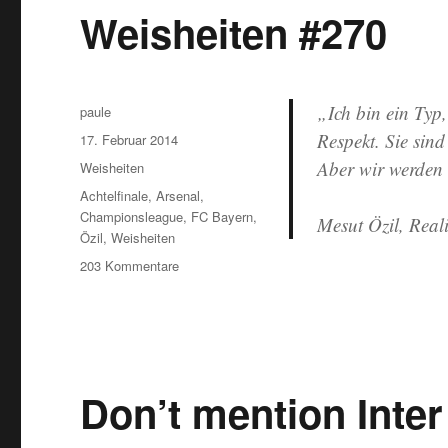
Weisheiten #270
„Ich bin ein Typ,
Autor
paule
Respekt. Sie sin
Veröffentlicht
17. Februar 2014
am
Aber wir werden u
Kategorien
Weisheiten
Schlagwörter
Achtelfinale
,
Arsenal
,
Championsleague
,
FC Bayern
,
Mesut Özil, Reali
Özil
,
Weisheiten
zu
203 Kommentare
Weisheiten
#270
Don’t mention Inter