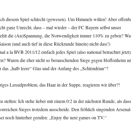
nach diesem Spiel schlecht (gewesen). Um Himmels willen! Aber offenb
cht ganz Unrecht, dass – mal wieder – der FC Bayern selbst unser
 Fehlt die (An)Spannung, die Notwendigkeit immer 110% zu geben? Wa
Saison (und auch tief in diese Rückrunde hinein) nicht das(!)
al a la BVB 2011/12 einfach jedes Spiel (also national betrachtet jetzt)
men? Waren die eher nicht so berauschenden Siege gegen Hoffenheim u
r das „halb leere“ Glas und der Anfang des „Schlendrian“?
ähriges Luxudproblem, das Haar in der Suppe, reagieren wir über?!
 stellen: Ich stehe lieber mit einem 0:2 in der nächsten Runde, als dass
lorreichen Sieges trotzdem ausscheide. Den fröhlich singenden Arsenal
ei noch hinterher gerufen: „Enjoy the next games on TV.“