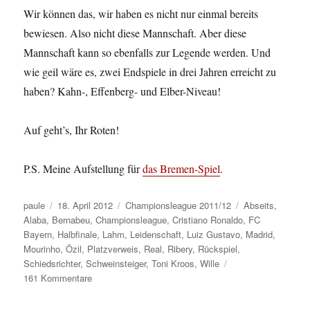
Wir können das, wir haben es nicht nur einmal bereits
bewiesen. Also nicht diese Mannschaft. Aber diese
Mannschaft kann so ebenfalls zur Legende werden. Und
wie geil wäre es, zwei Endspiele in drei Jahren erreicht zu
haben? Kahn-, Effenberg- und Elber-Niveau!
Auf geht’s, Ihr Roten!
P.S. Meine Aufstellung für
das Bremen-Spiel
.
Autor
Veröffentlicht
Kategorien
Schlagwörter
paule
18. April 2012
Championsleague 2011/12
Abseits
,
am
Alaba
,
Bernabeu
,
Championsleague
,
Cristiano Ronaldo
,
FC
Bayern
,
Halbfinale
,
Lahm
,
Leidenschaft
,
Luiz Gustavo
,
Madrid
,
Mourinho
,
Özil
,
Platzverweis
,
Real
,
Ribery
,
Rückspiel
,
Schiedsrichter
,
Schweinsteiger
,
Toni Kroos
,
Wille
zu
161 Kommentare
Königliches
Wechselbad.