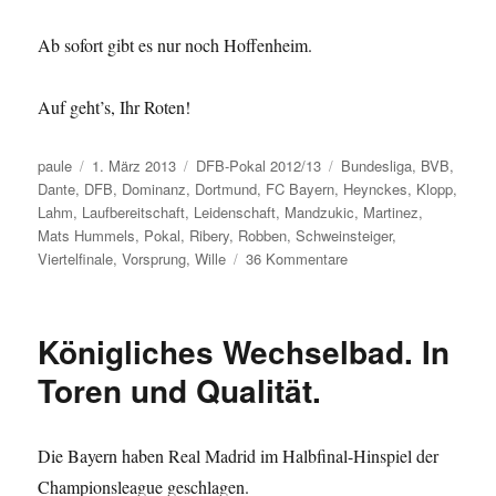
Ab sofort gibt es nur noch Hoffenheim.
Auf geht’s, Ihr Roten!
Autor
Veröffentlicht
Kategorien
Schlagwörter
paule
1. März 2013
DFB-Pokal 2012/13
Bundesliga
,
BVB
,
am
Dante
,
DFB
,
Dominanz
,
Dortmund
,
FC Bayern
,
Heynckes
,
Klopp
,
Lahm
,
Laufbereitschaft
,
Leidenschaft
,
Mandzukic
,
Martinez
,
Mats Hummels
,
Pokal
,
Ribery
,
Robben
,
Schweinsteiger
,
zu
Viertelfinale
,
Vorsprung
,
Wille
36 Kommentare
Bella
Bavaria.
Gracie
Königliches Wechselbad. In
Borussia.
Toren und Qualität.
Die Bayern haben Real Madrid im Halbfinal-Hinspiel der
Championsleague geschlagen.