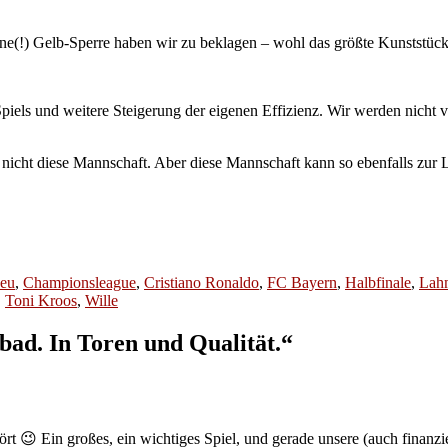
ine(!) Gelb-Sperre haben wir zu beklagen – wohl das größte Kunststück
iels und weitere Steigerung der eigenen Effizienz. Wir werden nicht 
o nicht diese Mannschaft. Aber diese Mannschaft kann so ebenfalls zur 
eu
,
Championsleague
,
Cristiano Ronaldo
,
FC Bayern
,
Halbfinale
,
Lah
,
Toni Kroos
,
Wille
ad. In Toren und Qualität.“
rt 😉 Ein großes, ein wichtiges Spiel, und gerade unsere (auch finan