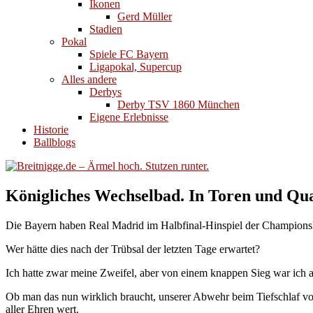
Ikonen
Gerd Müller
Stadien
Pokal
Spiele FC Bayern
Ligapokal, Supercup
Alles andere
Derbys
Derby TSV 1860 München
Eigene Erlebnisse
Historie
Ballblogs
Königliches Wechselbad. In Toren und Qua
Die Bayern haben Real Madrid im Halbfinal-Hinspiel der Champions
Wer hätte dies nach der Trübsal der letzten Tage erwartet?
Ich hatte zwar meine Zweifel, aber von einem knappen Sieg war ich au
Ob man das nun wirklich braucht, unserer Abwehr beim Tiefschlaf vor
aller Ehren wert.