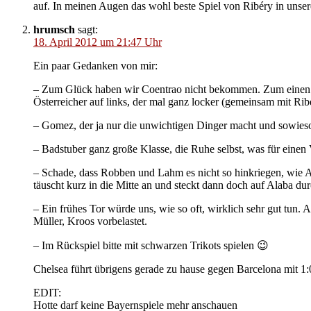
auf. In meinen Augen das wohl beste Spiel von Ribéry in unser
hrumsch
sagt:
18. April 2012 um 21:47 Uhr
Ein paar Gedanken von mir:
– Zum Glück haben wir Coentrao nicht bekommen. Zum einen wil
Österreicher auf links, der mal ganz locker (gemeinsam mit 
– Gomez, der ja nur die unwichtigen Dinger macht und sowieso 
– Badstuber ganz große Klasse, die Ruhe selbst, was für einen Ve
– Schade, dass Robben und Lahm es nicht so hinkriegen, wie Alar
täuscht kurz in die Mitte an und steckt dann doch auf Alaba d
– Ein frühes Tor würde uns, wie so oft, wirklich sehr gut tun. 
Müller, Kroos vorbelastet.
– Im Rückspiel bitte mit schwarzen Trikots spielen 😉
Chelsea führt übrigens gerade zu hause gegen Barcelona mit 1:
EDIT:
Hotte darf keine Bayernspiele mehr anschauen