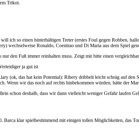
em Trikot.
l ich so einen hinterhältigen Treter (erstes Foul gegen Robben, hall
Ribery) wechselweise Ronaldo, Coentrao und Di Maria aus dem Spiel g
nur den Fuß immer reinhalten muss. Zeigt mir bitte einen vergleichbare
rteidiger ja gut ist
y (ok, das hat kein Potential): Ribery dribbelt leicht schräg auf den St
urch. Wenn wir das noch auf rechts hinbekommen würden, hätte der Mar
Allein schon deshalb, dass wir dann vielleicht weniger Gefahr laufen Ge
0. Barca klar spielbestimmend mit einigen tollen Möglichkeiten, das T