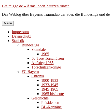
Zum
Breitnigge.de – Ärmel hoch. Stutzen runter.
Inhalt
Das Weblog über Bayerns Traumduo der 80er, die Bundesliga und de
springen
Menü
Impressum
Datenschutz
Statistik
Bundesliga
Skandale
1965
50-Tore-Torschützen
Aufstieg 1965
Torschützenkönige
FC Bayern
Chronik
1900-1933
1933-1945
1945-1965
1965 bis heute
Geschichte
Präsidenten
BL-Kapitäne