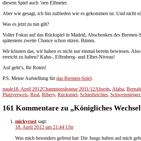
diesem Spiel auch ’nen Elfmeter.
Aber wie gesagt, ich bin zufrieden wie es gekommen ist. Und nicht e
Was es jetzt zu tun gilt?
Voller Fokus auf das Rückspiel in Madrid, Abschenken des Bremen-Sp
spätestens zweite Chance schon sitzen. Bämm.
Wir können das, wir haben es nicht nur einmal bereits bewiesen. Als
erreicht zu haben? Kahn-, Effenberg- und Elber-Niveau!
Auf geht’s, Ihr Roten!
P.S. Meine Aufstellung für
das Bremen-Spiel
.
Autor
Veröffentlicht
Kategorien
Schlagwörter
paule
18. April 2012
Championsleague 2011/12
Abseits
,
Alaba
,
Bernab
am
Platzverweis
,
Real
,
Ribery
,
Rückspiel
,
Schiedsrichter
,
Schweinsteiger
161 Kommentare zu „Königliches Wechselb
mickyrust
sagt:
18. April 2012 um 21:44 Uhr
Was mich besonders gefreut hat: Die Jungs haben auf mich gehö