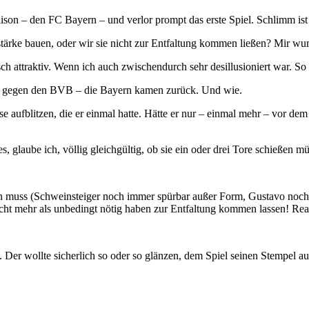
son – den FC Bayern – und verlor prompt das erste Spiel. Schlimm ist 
imstärke bauen, oder wir sie nicht zur Entfaltung kommen ließen? Mir w
isch attraktiv. Wenn ich auch zwischendurch sehr desillusioniert war. S
le gegen den BVB – die Bayern kamen zurück. Und wie.
e aufblitzen, die er einmal hatte. Hätte er nur – einmal mehr – vor de
, glaube ich, völlig gleichgültig, ob sie ein oder drei Tore schießen m
en muss (Schweinsteiger noch immer spürbar außer Form, Gustavo noch z
 nicht mehr als unbedingt nötig haben zur Entfaltung kommen lassen! R
. Der wollte sicherlich so oder so glänzen, dem Spiel seinen Stempel a