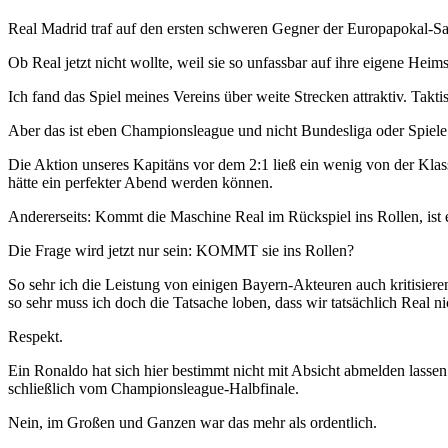
Real Madrid traf auf den ersten schweren Gegner der Europapokal-Sai
Ob Real jetzt nicht wollte, weil sie so unfassbar auf ihre eigene He
Ich fand das Spiel meines Vereins über weite Strecken attraktiv. Takt
Aber das ist eben Championsleague und nicht Bundesliga oder Spie
Die Aktion unseres Kapitäns vor dem 2:1 ließ ein wenig von der Klass
hätte ein perfekter Abend werden können.
Andererseits: Kommt die Maschine Real im Rückspiel ins Rollen, ist es
Die Frage wird jetzt nur sein: KOMMT sie ins Rollen?
So sehr ich die Leistung von einigen Bayern-Akteuren auch kritisier
so sehr muss ich doch die Tatsache loben, dass wir tatsächlich Real
Respekt.
Ein Ronaldo hat sich hier bestimmt nicht mit Absicht abmelden lassen
schließlich vom Championsleague-Halbfinale.
Nein, im Großen und Ganzen war das mehr als ordentlich.