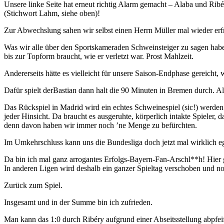
Unsere linke Seite hat erneut richtig Alarm gemacht – Alaba und Ribé
(Stichwort Lahm, siehe oben)!
Zur Abwechslung sahen wir selbst einen Herrn Müller mal wieder erf
Was wir alle über den Sportskameraden Schweinsteiger zu sagen haben
bis zur Topform braucht, wie er verletzt war. Prost Mahlzeit.
Andererseits hätte es vielleicht für unsere Saison-Endphase gereicht
Dafür spielt derBastian dann halt die 90 Minuten in Bremen durch. Al
Das Rückspiel in Madrid wird ein echtes Schweinespiel (sic!) werden.
jeder Hinsicht. Da braucht es ausgeruhte, körperlich intakte Spieler, 
denn davon haben wir immer noch ’ne Menge zu befürchten.
Im Umkehrschluss kann uns die Bundesliga doch jetzt mal wirklich e
Da bin ich mal ganz arrogantes Erfolgs-Bayern-Fan-Arschl**h! Hier 
In anderen Ligen wird deshalb ein ganzer Spieltag verschoben und noch
Zurück zum Spiel.
Insgesamt und in der Summe bin ich zufrieden.
Man kann das 1:0 durch Ribéry aufgrund einer Abseitsstellung abpfei