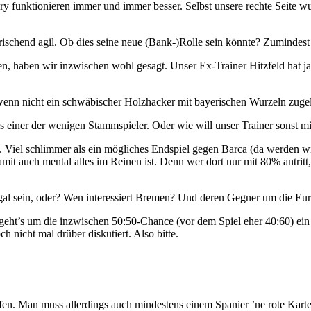
ry funktionieren immer und immer besser. Selbst unsere rechte Seite w
rischend agil. Ob dies seine neue (Bank-)Rolle sein könnte? Zumindes
, haben wir inzwischen wohl gesagt. Unser Ex-Trainer Hitzfeld hat ja 
, wenn nicht ein schwäbischer Holzhacker mit bayerischen Wurzeln zuge
s einer der wenigen Stammspieler. Oder wie will unser Trainer sonst mi
 Viel schlimmer als ein mögliches Endspiel gegen Barca (da werden wir 
damit auch mental alles im Reinen ist. Denn wer dort nur mit 80% antrit
gal sein, oder? Wen interessiert Bremen? Und deren Gegner um die Eu
geht’s um die inzwischen 50:50-Chance (vor dem Spiel eher 40:60) ei
 nicht mal drüber diskutiert. Also bitte.
fen. Man muss allerdings auch mindestens einem Spanier ’ne rote Kart