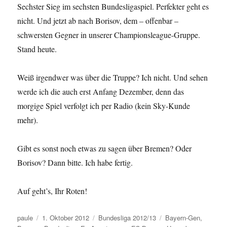
Sechster Sieg im sechsten Bundesligaspiel. Perfekter geht es
nicht. Und jetzt ab nach Borisov, dem – offenbar –
schwersten Gegner in unserer Championsleague-Gruppe.
Stand heute.
Weiß irgendwer was über die Truppe? Ich nicht. Und sehen
werde ich die auch erst Anfang Dezember, denn das
morgige Spiel verfolgt ich per Radio (kein Sky-Kunde
mehr).
Gibt es sonst noch etwas zu sagen über Bremen? Oder
Borisov? Dann bitte. Ich habe fertig.
Auf geht’s, Ihr Roten!
Autor
Veröffentlicht
Kategorien
Schlagwörter
paule
1. Oktober 2012
Bundesliga 2012/13
Bayern-Gen
,