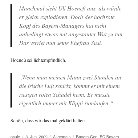
Robben
Manchmal sieht Uli Hoeneß aus, als würde
er gleich explodieren. Doch der hochrote
Kopf des Bayern-Managers hat nicht
unbedingt etwas mit angestauter Wut zu tun.
Das verriet nun seine Ehefrau Susi.
Hoeneß sei lichtempfindlich.
„Wenn man meinen Mann zwei Stunden an
die frische Luft schickt, kommt er mit einem
riesigen roten Schädel heim. Er müsste
eigentlich immer mit Käppi rumlaufen.“
Schön, dass wir das mal geklärt hätten…
Autor
Veröffentlicht
Kategorien
Schlagwörter
paule
8. Juni 2009
Allgemein
Bayern-Gen
,
FC Bayern
,