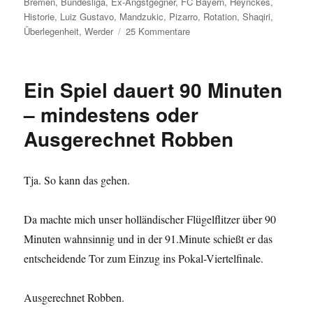
am
Bremen
,
Bundesliga
,
Ex-Angstgegner
,
FC Bayern
,
Heynckes
,
Historie
,
Luiz Gustavo
,
Mandzukic
,
Pizarro
,
Rotation
,
Shaqiri
,
zu
Überlegenheit
,
Werder
25 Kommentare
Harmlose
Hühner.
Bissige
Ein Spiel dauert 90 Minuten
Bayern.
– mindestens oder
Ausgerechnet Robben
Tja. So kann das gehen.
Da machte mich unser holländischer Flügelflitzer über 90
Minuten wahnsinnig und in der 91.Minute schießt er das
entscheidende Tor zum Einzug ins Pokal-Viertelfinale.
Ausgerechnet Robben.