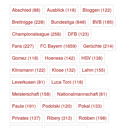
Abschied
(88)
Ausblick
(118)
Bloggen
(122)
Breitnigge
(228)
Bundesliga
(848)
BVB
(185)
Championsleague
(258)
DFB
(123)
Fans
(227)
FC Bayern
(1659)
Gerüchte
(214)
Gomez
(118)
Hoeness
(142)
HSV
(138)
Klinsmann
(122)
Klose
(132)
Lahm
(155)
Leverkusen
(81)
Luca Toni
(118)
Meisterschaft
(158)
Nationalmannschaft
(81)
Paule
(191)
Podolski
(120)
Pokal
(133)
Privates
(137)
Ribery
(313)
Robben
(198)