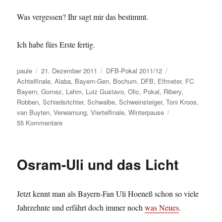
Was vergessen? Ihr sagt mir das bestimmt.
Ich habe fürs Erste fertig.
Autor
Veröffentlicht
Kategorien
Schlagwörter
paule
21. Dezember 2011
DFB-Pokal 2011/12
am
Achtelfinale
,
Alaba
,
Bayern-Gen
,
Bochum
,
DFB
,
Elfmeter
,
FC
Bayern
,
Gomez
,
Lahm
,
Luiz Gustavo
,
Olic
,
Pokal
,
Ribery
,
Robben
,
Schiedsrichter
,
Schwalbe
,
Schweinsteiger
,
Toni Kroos
,
van Buyten
,
Verwarnung
,
Viertelfinale
,
Winterpause
zu
55 Kommentare
Ein
Spiel
dauert
Osram-Uli und das Licht
90
Minuten
–
Jetzt kennt man als Bayern-Fan Uli Hoeneß schon so viele
mindestens
oder
Jahrzehnte und erfährt doch immer noch
was Neues
.
Ausgerechnet