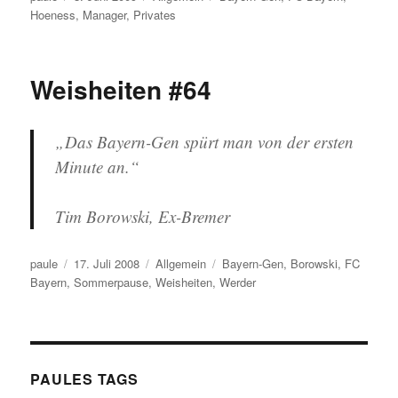
am
Hoeness
,
Manager
,
Privates
Weisheiten #64
„Das Bayern-Gen spürt man von der ersten
Minute an.“
Tim Borowski, Ex-Bremer
Autor
Veröffentlicht
Kategorien
Schlagwörter
paule
17. Juli 2008
Allgemein
Bayern-Gen
,
Borowski
,
FC
am
Bayern
,
Sommerpause
,
Weisheiten
,
Werder
PAULES TAGS