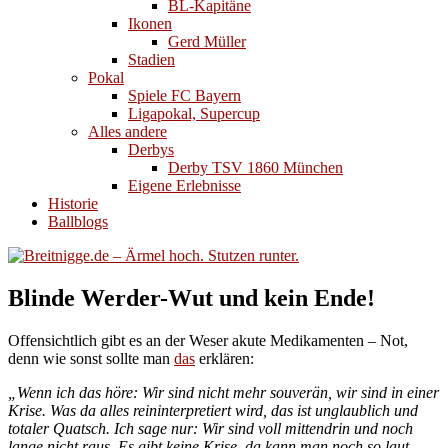
BL-Kapitäne
Ikonen
Gerd Müller
Stadien
Pokal
Spiele FC Bayern
Ligapokal, Supercup
Alles andere
Derbys
Derby TSV 1860 München
Eigene Erlebnisse
Historie
Ballblogs
Blinde Werder-Wut und kein Ende!
Offensichtlich gibt es an der Weser akute Medikamenten – Not,
denn wie sonst sollte man
das
erklären:
„Wenn ich das höre: Wir sind nicht mehr souverän, wir sind in einer
Krise. Was da alles reininterpretiert wird, das ist unglaublich und
totaler Quatsch. Ich sage nur: Wir sind voll mittendrin und noch
lange nicht raus. Es gibt keine Krise, da kann man noch so laut