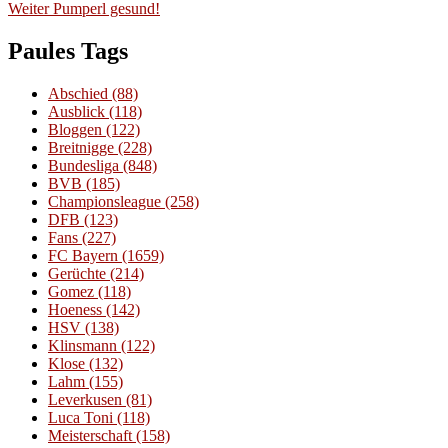
Nächster
Beitrag:
Weiter
Pumperl gesund!
Beitrag:
Paules Tags
Abschied
(88)
Ausblick
(118)
Bloggen
(122)
Breitnigge
(228)
Bundesliga
(848)
BVB
(185)
Championsleague
(258)
DFB
(123)
Fans
(227)
FC Bayern
(1659)
Gerüchte
(214)
Gomez
(118)
Hoeness
(142)
HSV
(138)
Klinsmann
(122)
Klose
(132)
Lahm
(155)
Leverkusen
(81)
Luca Toni
(118)
Meisterschaft
(158)