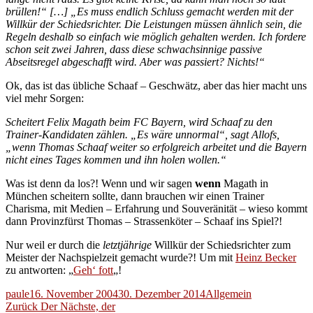
brüllen!“ […] „Es muss endlich Schluss gemacht werden mit der
Willkür der Schiedsrichter. Die Leistungen müssen ähnlich sein, die
Regeln deshalb so einfach wie möglich gehalten werden. Ich fordere
schon seit zwei Jahren, dass diese schwachsinnige passive
Abseitsregel abgeschafft wird. Aber was passiert? Nichts!“
Ok, das ist das übliche Schaaf – Geschwätz, aber das hier macht uns
viel mehr Sorgen:
Scheitert Felix Magath beim FC Bayern, wird Schaaf zu den
Trainer-Kandidaten zählen. „Es wäre unnormal“, sagt Allofs,
„wenn Thomas Schaaf weiter so erfolgreich arbeitet und die Bayern
nicht eines Tages kommen und ihn holen wollen.“
Was ist denn da los?! Wenn und wir sagen
wenn
Magath in
München scheitern sollte, dann brauchen wir einen Trainer
Charisma, mit Medien – Erfahrung und Souveränität – wieso kommt
dann Provinzfürst Thomas – Strassenköter – Schaaf ins Spiel?!
Nur weil er durch die
letztjährige
Willkür der Schiedsrichter zum
Meister der Nachspielzeit gemacht wurde?! Um mit
Heinz Becker
zu antworten: „
Geh‘ fott
„!
Autor
Veröffentlicht
Kategorien
paule
16. November 2004
30. Dezember 2014
Allgemein
Beitragsnavigation
am
Vorheriger
Zurück
Der Nächste, der