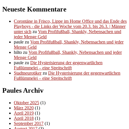
Neueste Kommentare
Corontäne in Frisco, Lippe im Home Office und das Ende des
Playboys - die Links der Woche vom 20.3. bis 26.3. | Männer
unter sich
zu
Vom Profifußball, Shankly, Nebensachen und
jeder Menge Geld
paule
zu
Vom Profifußball, Shankly, Nebensachen und jeder
Menge Geld
hilto
zu
Vom Profifußball, Shankly, Nebensachen und jeder
Menge Geld
paule
zu
Die Hysterisierung der gegenwartlichen
Fußlümmelei – eine Streitschrift
Stadtneurotiker
zu
Die Hysterisierung der gegenwartlichen
Fußlümmelei – eine Streitschrift
Paules Archiv
Oktober 2025
(1)
März 2020
(1)
April 2019
(1)
April 2018
(1)
September 2017
(1)
August 2017
(3)