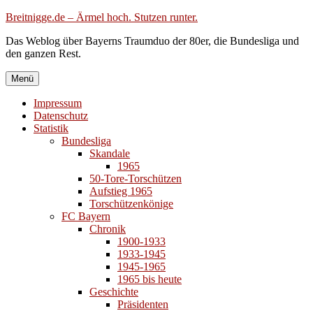
Zum
Breitnigge.de – Ärmel hoch. Stutzen runter.
Inhalt
Das Weblog über Bayerns Traumduo der 80er, die Bundesliga und
springen
den ganzen Rest.
Menü
Impressum
Datenschutz
Statistik
Bundesliga
Skandale
1965
50-Tore-Torschützen
Aufstieg 1965
Torschützenkönige
FC Bayern
Chronik
1900-1933
1933-1945
1945-1965
1965 bis heute
Geschichte
Präsidenten