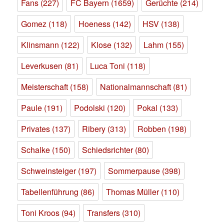
Fans
(227)
FC Bayern
(1659)
Gerüchte
(214)
Gomez
(118)
Hoeness
(142)
HSV
(138)
Klinsmann
(122)
Klose
(132)
Lahm
(155)
Leverkusen
(81)
Luca Toni
(118)
Meisterschaft
(158)
Nationalmannschaft
(81)
Paule
(191)
Podolski
(120)
Pokal
(133)
Privates
(137)
Ribery
(313)
Robben
(198)
Schalke
(150)
Schiedsrichter
(80)
Schweinsteiger
(197)
Sommerpause
(398)
Tabellenführung
(86)
Thomas Müller
(110)
Toni Kroos
(94)
Transfers
(310)