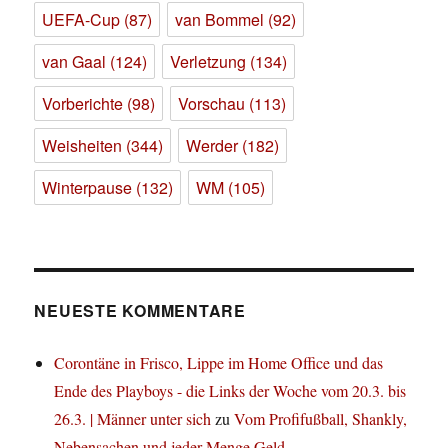
UEFA-Cup
(87)
van Bommel
(92)
van Gaal
(124)
Verletzung
(134)
Vorberichte
(98)
Vorschau
(113)
Weisheiten
(344)
Werder
(182)
Winterpause
(132)
WM
(105)
NEUESTE KOMMENTARE
Corontäne in Frisco, Lippe im Home Office und das
Ende des Playboys - die Links der Woche vom 20.3. bis
26.3. | Männer unter sich
zu
Vom Profifußball, Shankly,
Nebensachen und jeder Menge Geld