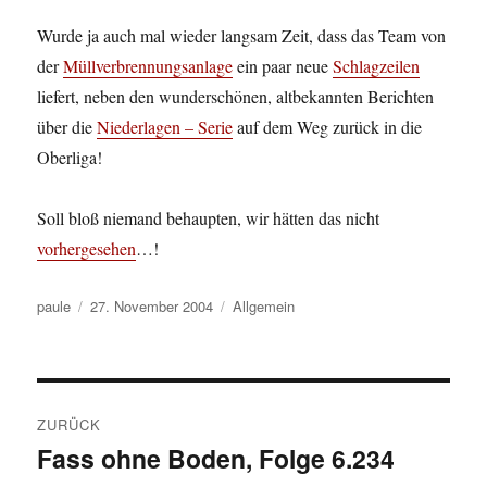
Wurde ja auch mal wieder langsam Zeit, dass das Team von
der
Müllverbrennungsanlage
ein paar neue
Schlagzeilen
liefert, neben den wunderschönen, altbekannten Berichten
über die
Niederlagen – Serie
auf dem Weg zurück in die
Oberliga!
Soll bloß niemand behaupten, wir hätten das nicht
vorhergesehen
…!
Autor
Veröffentlicht
Kategorien
paule
27. November 2004
Allgemein
am
Beitragsnavigation
ZURÜCK
Fass ohne Boden, Folge 6.234
Vorheriger