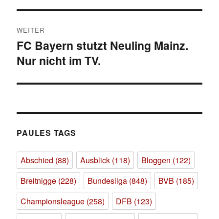
Beitrag:
WEITER
FC Bayern stutzt Neuling Mainz.
Nächster
Nur nicht im TV.
Beitrag:
PAULES TAGS
Abschied
(88)
Ausblick
(118)
Bloggen
(122)
Breitnigge
(228)
Bundesliga
(848)
BVB
(185)
Championsleague
(258)
DFB
(123)