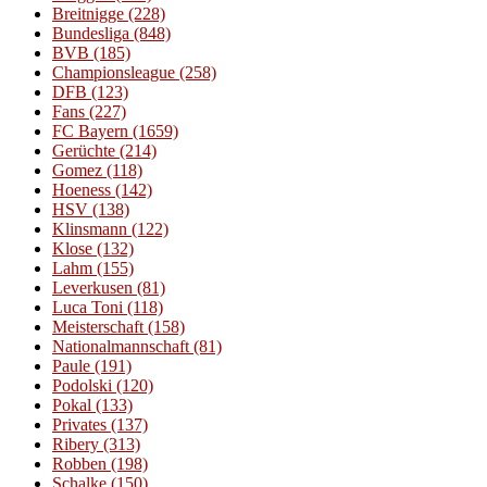
Breitnigge
(228)
Bundesliga
(848)
BVB
(185)
Championsleague
(258)
DFB
(123)
Fans
(227)
FC Bayern
(1659)
Gerüchte
(214)
Gomez
(118)
Hoeness
(142)
HSV
(138)
Klinsmann
(122)
Klose
(132)
Lahm
(155)
Leverkusen
(81)
Luca Toni
(118)
Meisterschaft
(158)
Nationalmannschaft
(81)
Paule
(191)
Podolski
(120)
Pokal
(133)
Privates
(137)
Ribery
(313)
Robben
(198)
Schalke
(150)