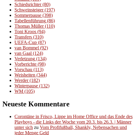
Schiedsrichter
(80)
Schweinsteiger
(197)
Sommerpause
(398)
Tabellenführung
(86)
Thomas Müller
(110)
Toni Kroos
(94)
Transfers
(310)
UEFA-Cup
(87)
van Bommel
(92)
van Gaal
(124)
Verletzung
(134)
Vorberichte
(98)
Vorschau
(113)
Weisheiten
(344)
Werder
(182)
Winterpause
(132)
WM
(105)
Neueste Kommentare
Corontäne in Frisco, Lippe im Home Office und das Ende des
Playboys - die Links der Woche vom 20.3. bis 26.3. | Männer
unter sich
zu
Vom Profifußball, Shankly, Nebensachen und
jeder Menge Geld