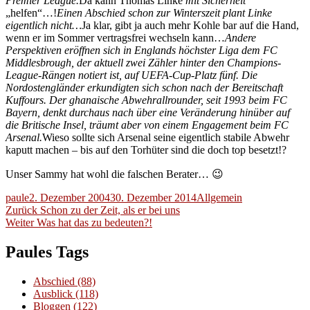
Premier League.
Da kann Thomas Linke
mit Sicherheit
„helfen“…!
Einen Abschied schon zur Winterszeit plant Linke
eigentlich nicht…
Ja klar, gibt ja auch mehr Kohle bar auf die Hand,
wenn er im Sommer vertragsfrei wechseln kann…
Andere
Perspektiven eröffnen sich in Englands höchster Liga dem FC
Middlesbrough, der aktuell zwei Zähler hinter den Champions-
League-Rängen notiert ist, auf UEFA-Cup-Platz fünf. Die
Nordostengländer erkundigten sich schon nach der Bereitschaft
Kuffours. Der ghanaische Abwehrallrounder, seit 1993 beim FC
Bayern, denkt durchaus nach über eine Veränderung hinüber auf
die Britische Insel, träumt aber von einem Engagement beim FC
Arsenal.
Wieso sollte sich Arsenal seine eigentlich stabile Abwehr
kaputt machen – bis auf den Torhüter sind die doch top besetzt!?
Unser Sammy hat wohl die falschen Berater… 😉
Autor
Veröffentlicht
Kategorien
paule
2. Dezember 2004
30. Dezember 2014
Allgemein
Beitragsnavigation
am
Vorheriger
Zurück
Schon zu der Zeit, als er bei uns
Nächster
Beitrag:
Weiter
Was hat das zu bedeuten?!
Beitrag:
Paules Tags
Abschied
(88)
Ausblick
(118)
Bloggen
(122)