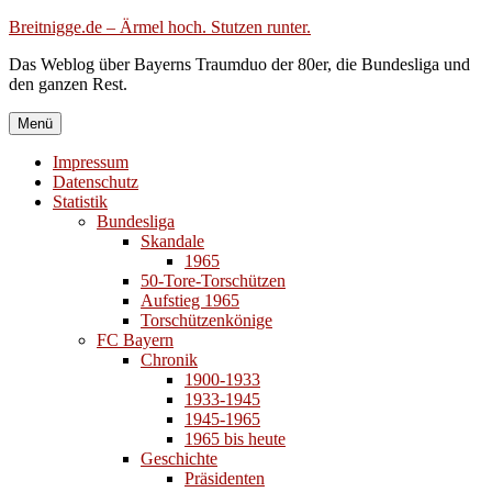
Zum
Breitnigge.de – Ärmel hoch. Stutzen runter.
Inhalt
Das Weblog über Bayerns Traumduo der 80er, die Bundesliga und
springen
den ganzen Rest.
Menü
Impressum
Datenschutz
Statistik
Bundesliga
Skandale
1965
50-Tore-Torschützen
Aufstieg 1965
Torschützenkönige
FC Bayern
Chronik
1900-1933
1933-1945
1945-1965
1965 bis heute
Geschichte
Präsidenten