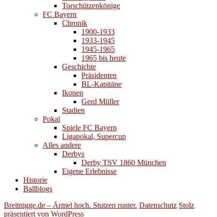
Torschützenkönige
FC Bayern
Chronik
1900-1933
1933-1945
1945-1965
1965 bis heute
Geschichte
Präsidenten
BL-Kapitäne
Ikonen
Gerd Müller
Stadien
Pokal
Spiele FC Bayern
Ligapokal, Supercup
Alles andere
Derbys
Derby TSV 1860 München
Eigene Erlebnisse
Historie
Ballblogs
Breitnigge.de – Ärmel hoch. Stutzen runter.
Datenschutz
Stolz
präsentiert von WordPress