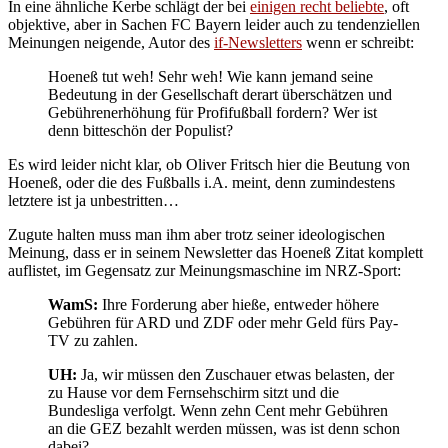
In eine ähnliche Kerbe schlägt der bei
einigen recht beliebte
, oft
objektive, aber in Sachen FC Bayern leider auch zu tendenziellen
Meinungen neigende, Autor des
if-Newsletters
wenn er schreibt:
Hoeneß tut weh! Sehr weh! Wie kann jemand seine
Bedeutung in der Gesellschaft derart überschätzen und
Gebührenerhöhung für Profifußball fordern? Wer ist
denn bitteschön der Populist?
Es wird leider nicht klar, ob Oliver Fritsch hier die Beutung von
Hoeneß, oder die des Fußballs i.A. meint, denn zumindestens
letztere ist ja unbestritten…
Zugute halten muss man ihm aber trotz seiner ideologischen
Meinung, dass er in seinem Newsletter das Hoeneß Zitat komplett
auflistet, im Gegensatz zur Meinungsmaschine im NRZ-Sport:
WamS:
Ihre Forderung aber hieße, entweder höhere
Gebühren für ARD und ZDF oder mehr Geld fürs Pay-
TV zu zahlen.
UH:
Ja, wir müssen den Zuschauer etwas belasten, der
zu Hause vor dem Fernsehschirm sitzt und die
Bundesliga verfolgt. Wenn zehn Cent mehr Gebühren
an die GEZ bezahlt werden müssen, was ist denn schon
dabei?