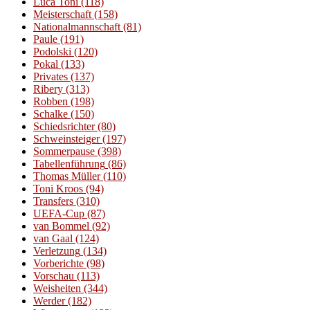
Luca Toni
(118)
Meisterschaft
(158)
Nationalmannschaft
(81)
Paule
(191)
Podolski
(120)
Pokal
(133)
Privates
(137)
Ribery
(313)
Robben
(198)
Schalke
(150)
Schiedsrichter
(80)
Schweinsteiger
(197)
Sommerpause
(398)
Tabellenführung
(86)
Thomas Müller
(110)
Toni Kroos
(94)
Transfers
(310)
UEFA-Cup
(87)
van Bommel
(92)
van Gaal
(124)
Verletzung
(134)
Vorberichte
(98)
Vorschau
(113)
Weisheiten
(344)
Werder
(182)