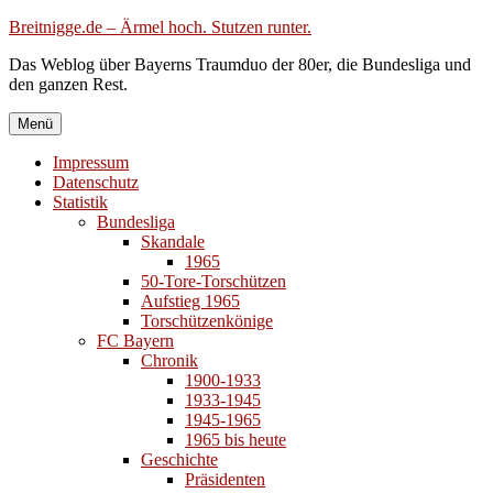
Zum
Breitnigge.de – Ärmel hoch. Stutzen runter.
Inhalt
Das Weblog über Bayerns Traumduo der 80er, die Bundesliga und
springen
den ganzen Rest.
Menü
Impressum
Datenschutz
Statistik
Bundesliga
Skandale
1965
50-Tore-Torschützen
Aufstieg 1965
Torschützenkönige
FC Bayern
Chronik
1900-1933
1933-1945
1945-1965
1965 bis heute
Geschichte
Präsidenten