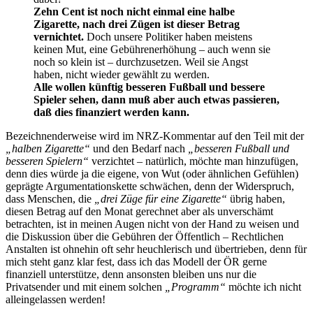
Zehn Cent ist noch nicht einmal eine halbe
Zigarette, nach drei Zügen ist dieser Betrag
vernichtet.
Doch unsere Politiker haben meistens
keinen Mut, eine Gebührenerhöhung – auch wenn sie
noch so klein ist – durchzusetzen. Weil sie Angst
haben, nicht wieder gewählt zu werden.
Alle wollen künftig besseren Fußball und bessere
Spieler sehen, dann muß aber auch etwas passieren,
daß dies finanziert werden kann.
Bezeichnenderweise wird im NRZ-Kommentar auf den Teil mit der
„halben Zigarette“
und den Bedarf nach
„besseren Fußball und
besseren Spielern“
verzichtet – natürlich, möchte man hinzufügen,
denn dies würde ja die eigene, von Wut (oder ähnlichen Gefühlen)
geprägte Argumentationskette schwächen, denn der Widerspruch,
dass Menschen, die
„drei Züge für eine Zigarette“
übrig haben,
diesen Betrag auf den Monat gerechnet aber als unverschämt
betrachten, ist in meinen Augen nicht von der Hand zu weisen und
die Diskussion über die Gebühren der Öffentlich – Rechtlichen
Anstalten ist ohnehin oft sehr heuchlerisch und übertrieben, denn für
mich steht ganz klar fest, dass ich das Modell der ÖR gerne
finanziell unterstütze, denn ansonsten bleiben uns nur die
Privatsender und mit einem solchen
„Programm“
möchte ich nicht
alleingelassen werden!