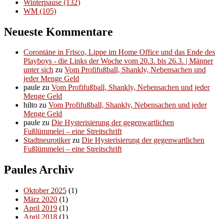
Winterpause
(132)
WM
(105)
Neueste Kommentare
Corontäne in Frisco, Lippe im Home Office und das Ende des
Playboys - die Links der Woche vom 20.3. bis 26.3. | Männer
unter sich
zu
Vom Profifußball, Shankly, Nebensachen und
jeder Menge Geld
paule
zu
Vom Profifußball, Shankly, Nebensachen und jeder
Menge Geld
hilto
zu
Vom Profifußball, Shankly, Nebensachen und jeder
Menge Geld
paule
zu
Die Hysterisierung der gegenwartlichen
Fußlümmelei – eine Streitschrift
Stadtneurotiker
zu
Die Hysterisierung der gegenwartlichen
Fußlümmelei – eine Streitschrift
Paules Archiv
Oktober 2025
(1)
März 2020
(1)
April 2019
(1)
April 2018
(1)