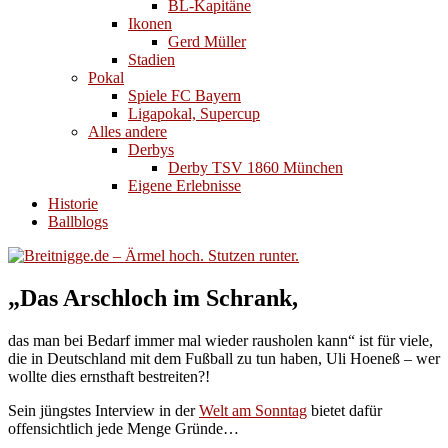
BL-Kapitäne
Ikonen
Gerd Müller
Stadien
Pokal
Spiele FC Bayern
Ligapokal, Supercup
Alles andere
Derbys
Derby TSV 1860 München
Eigene Erlebnisse
Historie
Ballblogs
„Das Arschloch im Schrank,
das man bei Bedarf immer mal wieder rausholen kann“ ist für viele,
die in Deutschland mit dem Fußball zu tun haben, Uli Hoeneß – wer
wollte dies ernsthaft bestreiten?!
Sein jüngstes Interview in der
Welt am Sonntag
bietet dafür
offensichtlich jede Menge Gründe…