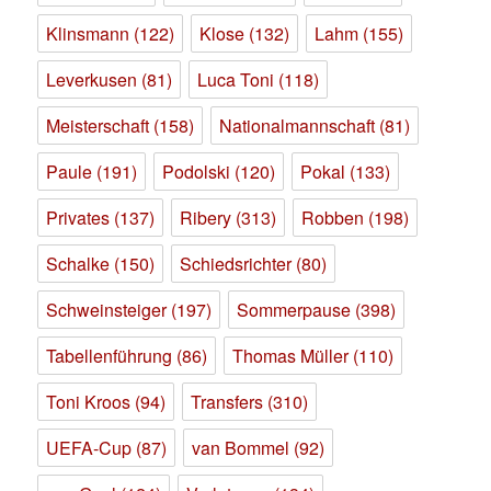
Klinsmann
(122)
Klose
(132)
Lahm
(155)
Leverkusen
(81)
Luca Toni
(118)
Meisterschaft
(158)
Nationalmannschaft
(81)
Paule
(191)
Podolski
(120)
Pokal
(133)
Privates
(137)
Ribery
(313)
Robben
(198)
Schalke
(150)
Schiedsrichter
(80)
Schweinsteiger
(197)
Sommerpause
(398)
Tabellenführung
(86)
Thomas Müller
(110)
Toni Kroos
(94)
Transfers
(310)
UEFA-Cup
(87)
van Bommel
(92)