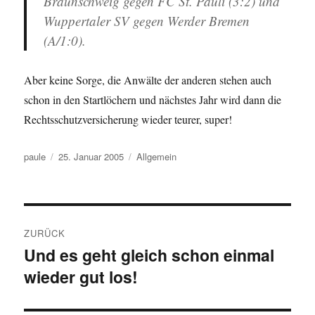
Braunschweig gegen FC St. Pauli (3:2) und
Wuppertaler SV gegen Werder Bremen
(A/1:0).
Aber keine Sorge, die Anwälte der anderen stehen auch
schon in den Startlöchern und nächstes Jahr wird dann die
Rechtsschutzversicherung wieder teurer, super!
Autor
Veröffentlicht
Kategorien
paule
25. Januar 2005
Allgemein
am
Beitragsnavigation
ZURÜCK
Und es geht gleich schon einmal
Vorheriger
wieder gut los!
Beitrag: