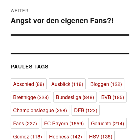
WEITER
Angst vor den eigenen Fans?!
Nächster
Beitrag:
PAULES TAGS
Abschied
(88)
Ausblick
(118)
Bloggen
(122)
Breitnigge
(228)
Bundesliga
(848)
BVB
(185)
Championsleague
(258)
DFB
(123)
Fans
(227)
FC Bayern
(1659)
Gerüchte
(214)
Gomez
(118)
Hoeness
(142)
HSV
(138)