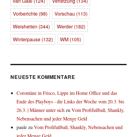
van Gaal
(124)
Verletzung
(134)
Vorberichte
(98)
Vorschau
(113)
Weisheiten
(344)
Werder
(182)
Winterpause
(132)
WM
(105)
NEUESTE KOMMENTARE
Corontäne in Frisco, Lippe im Home Office und das
Ende des Playboys - die Links der Woche vom 20.3. bis
26.3. | Männer unter sich
zu
Vom Profifußball, Shankly,
Nebensachen und jeder Menge Geld
paule
zu
Vom Profifußball, Shankly, Nebensachen und
jeder Menge Geld