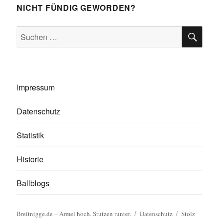
NICHT FÜNDIG GEWORDEN?
SU
Suchen
nach:
Impressum
Datenschutz
Statistik
Historie
Ballblogs
Breitnigge.de – Ärmel hoch. Stutzen runter.
Datenschutz
Stolz