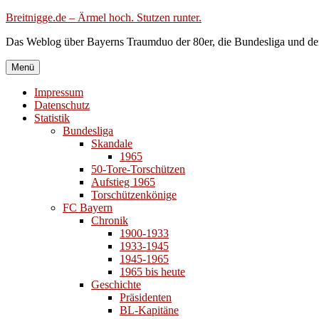
Zum
Breitnigge.de – Ärmel hoch. Stutzen runter.
Inhalt
Das Weblog über Bayerns Traumduo der 80er, die Bundesliga und de
springen
Menü
Impressum
Datenschutz
Statistik
Bundesliga
Skandale
1965
50-Tore-Torschützen
Aufstieg 1965
Torschützenkönige
FC Bayern
Chronik
1900-1933
1933-1945
1945-1965
1965 bis heute
Geschichte
Präsidenten
BL-Kapitäne