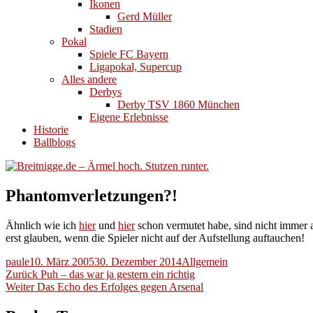
Ikonen
Gerd Müller
Stadien
Pokal
Spiele FC Bayern
Ligapokal, Supercup
Alles andere
Derbys
Derby TSV 1860 München
Eigene Erlebnisse
Historie
Ballblogs
Phantomverletzungen?!
Ähnlich wie ich
hier
und
hier
schon vermutet habe, sind nicht immer a
erst glauben, wenn die Spieler nicht auf der Aufstellung auftauchen!
Autor
Veröffentlicht
Kategorien
paule
10. März 2005
30. Dezember 2014
Allgemein
Beitragsnavigation
am
Vorheriger
Zurück
Puh – das war ja gestern ein richtig
Nächster
Beitrag:
Weiter
Das Echo des Erfolges gegen Arsenal
Beitrag: