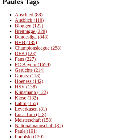
Paules Tags
Abschied
(88)
Ausblick
(118)
Bloggen
(122)
Breitnigge
(228)
Bundesliga
(848)
BVB
(185)
Championsleague
(258)
DFB
(123)
Fans
(227)
FC Bayern
(1659)
Gerüchte
(214)
Gomez
(118)
Hoeness
(142)
HSV
(138)
Klinsmann
(122)
Klose
(132)
Lahm
(155)
Leverkusen
(81)
Luca Toni
(118)
Meisterschaft
(158)
Nationalmannschaft
(81)
Paule
(191)
Podolski
(120)