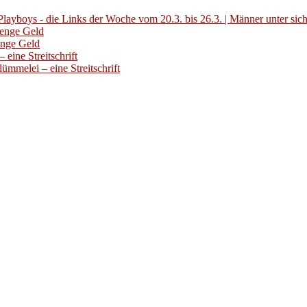
layboys - die Links der Woche vom 20.3. bis 26.3. | Männer unter sic
Menge Geld
enge Geld
eine Streitschrift
ümmelei – eine Streitschrift