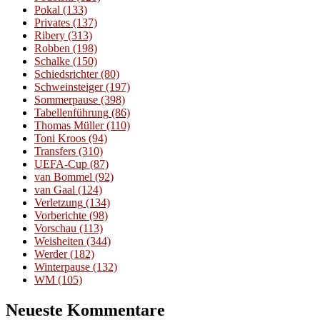
Pokal
(133)
Privates
(137)
Ribery
(313)
Robben
(198)
Schalke
(150)
Schiedsrichter
(80)
Schweinsteiger
(197)
Sommerpause
(398)
Tabellenführung
(86)
Thomas Müller
(110)
Toni Kroos
(94)
Transfers
(310)
UEFA-Cup
(87)
van Bommel
(92)
van Gaal
(124)
Verletzung
(134)
Vorberichte
(98)
Vorschau
(113)
Weisheiten
(344)
Werder
(182)
Winterpause
(132)
WM
(105)
Neueste Kommentare