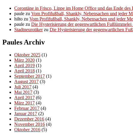
Corontäne in Frisco, Lippe im Home Office und das Ende des P
paule
zu
Vom Profifußball, Shankly, Nebensachen und jeder 
hilto
zu
Vom Profifußball, Shankly, Nebensachen und jeder M
paule
zu
Die Hysterisierung der gegenwartlichen Fußlümmelei – 
Stadtneurotiker
zu
Die Hysterisierung der gegenwartlichen Fußl
Paules Archiv
Oktober 2025
(1)
März 2020
(1)
April 2019
(1)
April 2018
(1)
September 2017
(1)
August 2017
(3)
Juli 2017
(4)
Mai 2017
(3)
April 2017
(6)
März 2017
(4)
Februar 2017
(4)
Januar 2017
(2)
Dezember 2016
(4)
November 2016
(4)
Oktober 2016
(5)