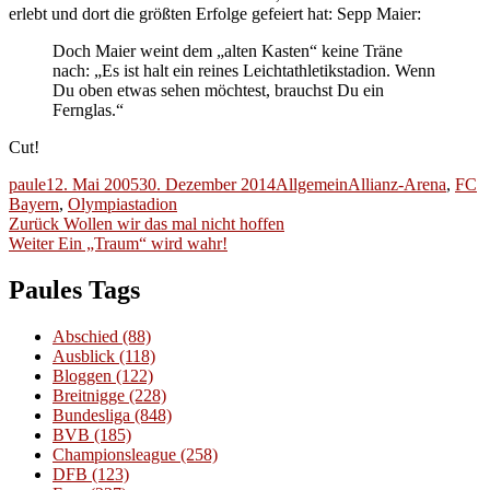
erlebt und dort die größten Erfolge gefeiert hat: Sepp Maier:
Doch Maier weint dem „alten Kasten“ keine Träne
nach: „Es ist halt ein reines Leichtathletikstadion. Wenn
Du oben etwas sehen möchtest, brauchst Du ein
Fernglas.“
Cut!
Autor
Veröffentlicht
Kategorien
Schlagwörter
paule
12. Mai 2005
30. Dezember 2014
Allgemein
Allianz-Arena
,
FC
am
Bayern
,
Olympiastadion
Beitragsnavigation
Vorheriger
Zurück
Wollen wir das mal nicht hoffen
Nächster
Beitrag:
Weiter
Ein „Traum“ wird wahr!
Beitrag:
Paules Tags
Abschied
(88)
Ausblick
(118)
Bloggen
(122)
Breitnigge
(228)
Bundesliga
(848)
BVB
(185)
Championsleague
(258)
DFB
(123)