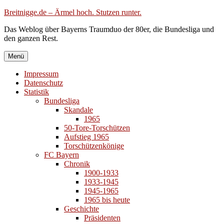
Zum
Breitnigge.de – Ärmel hoch. Stutzen runter.
Inhalt
Das Weblog über Bayerns Traumduo der 80er, die Bundesliga und
springen
den ganzen Rest.
Menü
Impressum
Datenschutz
Statistik
Bundesliga
Skandale
1965
50-Tore-Torschützen
Aufstieg 1965
Torschützenkönige
FC Bayern
Chronik
1900-1933
1933-1945
1945-1965
1965 bis heute
Geschichte
Präsidenten