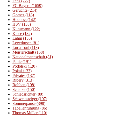
Fans
(227)
FC Bayern
(1659)
Gerüchte
(214)
Gomez
(118)
Hoeness
(142)
HSV
(138)
Klinsmann
(122)
Klose
(132)
Lahm
(155)
Leverkusen
(81)
Luca Toni
(118)
Meisterschaft
(158)
Nationalmannschaft
(81)
Paule
(191)
Podolski
(120)
Pokal
(133)
Privates
(137)
Ribery
(313)
Robben
(198)
Schalke
(150)
Schiedsrichter
(80)
Schweinsteiger
(197)
Sommerpause
(398)
Tabellenführung
(86)
Thomas Müller
(110)