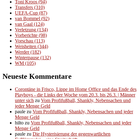
Toni Kroos
(94)
Transfers
(310)
UEFA-Cup
(87)
van Bommel
(92)
van Gaal
(124)
Verletzung
(134)
Vorberichte
(98)
Vorschau
(113)
Weisheiten
(344)
Werder
(182)
Winterpause
(132)
WM
(105)
Neueste Kommentare
Corontäne in Frisco, Lippe im Home Office und das Ende des
Playboys - die Links der Woche vom 20.3. bis 26.3. | Männer
unter sich
zu
Vom Profifußball, Shankly, Nebensachen und
jeder Menge Geld
paule
zu
Vom Profifußball, Shankly, Nebensachen und jeder
Menge Geld
hilto
zu
Vom Profifußball, Shankly, Nebensachen und jeder
Menge Geld
paule
zu
Die Hysterisierung der gegenwartlichen