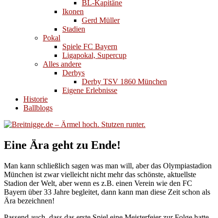
BL-Kapitäne
Ikonen
Gerd Müller
Stadien
Pokal
Spiele FC Bayern
Ligapokal, Supercup
Alles andere
Derbys
Derby TSV 1860 München
Eigene Erlebnisse
Historie
Ballblogs
Eine Ära geht zu Ende!
Man kann schließlich sagen was man will, aber das Olympiastadion
München ist zwar vielleicht nicht mehr das schönste, aktuellste
Stadion der Welt, aber wenn es z.B. einen Verein wie den FC
Bayern über 33 Jahre begleitet, dann kann man diese Zeit schon als
Ära bezeichnen!
Passend auch, dass das erste Spiel eine Meisterfeier zur Folge hatte