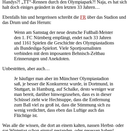
Handys?! „TT“-Rennen durch den Olympiapark?! Naja, es hat sich
halt doch einiges geändert in den letzten 33 Jahren…
Ebenfalls hin und hergerissen schreibt die
FR
über das Stadion und
das Drum und das Herum:
Wenn am Samstag der neue deutsche Fußball-Meister
den 1. FC Nürnberg empfängt, endet nach 33 Jahren
und 1161 Spielen die Geschichte des Olympiastadions
als Bundesliga-Spielort. Viele Sportjournalisten
verbinden mit dem imposanten Behnisch-Zeltbau
Erinnerungen und Anekdoten.
Unbestritten, aber auch…
Je häufiger man aber im Münchner Olympiastadion
saß, je besser die Konkurrenz wurde, in Dortmund, in
Stuttgart, in Hamburg, auf Schalke, desto weniger war
man bereit, darüber hinwegzusehen, dass es in dieser
Schüssel zieht wie Hechtsuppe, dass die Entfernung
zum Ball viel zu groß ist, dass die Stimmung sich zu
wenig verdichtet, dass eben das Luftige auch das
Flüchtige ist.
Was alle die wissen, die dort an einem kalten, nassen Herbst- oder
gar Wintertag schon einmal gestanden, oder gesessen haben!